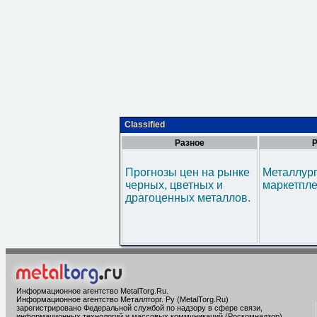
Classified
Разное
Р
Прогнозы цен на рынке
Металлур
черных, цветных и
маркетпл
драгоценных металлов.
Информационное агентство MetalTorg.Ru
.
Информационное агентство Металлторг. Ру (MetalTorg.Ru)
зарегистрировано Федеральной службой по надзору в сфере связи,
информационных технологий и массовых коммуникаций (Роскомнадзор),