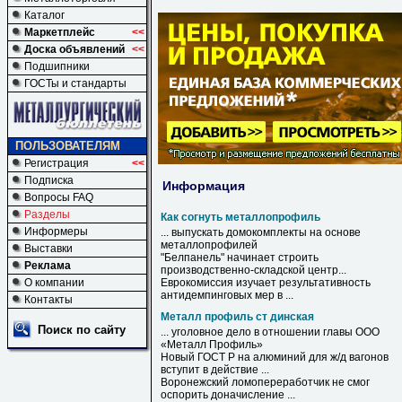
Каталог
Маркетплейс
<<
Доска объявлений
<<
Подшипники
ГОСТы и стандарты
ПОЛЬЗОВАТЕЛЯМ
Регистрация
<<
Подписка
Информация
Вопросы FAQ
Разделы
Как согнуть металлопрофиль
Информеры
... выпускать домокомплекты на основе
металлопрофилей
Выставки
"Белпанель" начинает строить
Реклама
производственно-складской центр...
О компании
Еврокомиссия изучает результативность
антидемпинговых мер в ...
Контакты
Металл профиль ст динская
Поиск по сайту
... уголовное дело в отношении главы ООО
«
Металл
Профиль
»
Новый ГОСТ Р на алюминий для ж/д вагонов
вступит в действие ...
Воронежский ломопереработчик не смог
оспорить доначисление ...