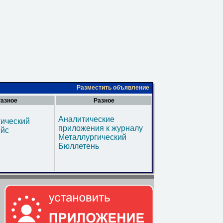
Разместить объявление
азное
Разное
Аналитические
гический
приложения к журналу
ейс
Металлургический
Бюллетень