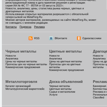
регистрационный номер и дата принятия решения о регистрации:
серия ИА № ФС 77 - 85704 от 03 августа 2023 г.
Новости, аналитика, цены, статистика рынка черных, цветных и
драгоценных металлов.
Использование открытых материалов разрешается с обязательной
гиперссылкой на MetalTorg.Ru
Мнение авторов материалов, размещаемых на сайте MetalTorg.Ru, может
не совпадать с мнением редакции.
Контакты
Подписка
Реклама
RSS
ВКонтакте
Одноклассники
Черные металлы
Цветные металлы
Драгоц
Новости
Новости
Новости
Аналитика
Аналитика
Аналитика
Цены на черные металлы
Цены на цветные металлы
Цены на д
Прогнозы цен на черные металлы
Прогнозы цен на цветные
Прогнозы ц
Коммерческие предложения
металлы
металлы
Коммерческие предложения
Металлоторговля
Доска объявлений
Реклам
Каталог организаций
Черные металлы
Баннерная
Металлургический маркетплейс
Цветные металлы
Контекстны
Сырье и металлолом
Реклама в 
Услуги
Региональн
Classified