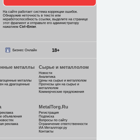
На сайте работает система коррекции ошибок.
Обнаружив неточность в тексте или
неработоспособность ссылки, выделите на странице
этот фрагмент и отправьте его администратору
нажатием
Ctrl
+
Enter
.
18+
Бизнес Онлайн
енные металлы
Сырье и металлолом
Новости
Аналитика
рагоценные металлы
Цены на сырье и металлолом
ен на драгоценные
Прогнозы цен на сырье и
металлолом
Коммерческие предложения
а
MetalTorg.Ru
 реклама
Регистрация
е объявления
Подписка
новостях
Вопросы по сайту
ая реклама
Ограничение ответственности
ИА Металлторг.ру
Контакты