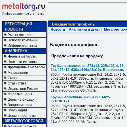
РЕГИСТРАЦИЯ
Владметаллпрофиль
НОВОСТИ
Новости
Аналитика и цены
Металлоторг
Рынка металлов
Новости компаний
Владметаллпрофиль
Информагентства
АНАЛИТИКА
Предложения на продажу
Черные металлы
Цветные металлы
Трубы нержавеющие 273х13, 325х12(14, 16,
Драгоценные металлы
24), 426х12, 630х14 08х18н10т. Бесшовные.
Металлолом
360р!!! Трубы нержавеющие 8х1, 18х2, 25х1, 5,
Сырье
57х2 12Х18Н10Т 360тр/тн. Титановые трубы
25х2 ВТ1-0 1500р/кг с НДС 1, 3тн. 2, 2-2, 4м.
Статистика
Трубы 89х7 08Х12Н4ГСМ. Бесшовные. 9тн. 10-
Индекс цен России
11м. 8-900-088-88-86. Листы...
Мировые цены
Трубы бесшовные 32х6, 42х7, 60х5
Цены на биржах
12Х18Н12Т.
Вопрос месяца
360р!!! Трубы нержавеющие 8х1, 18х2, 25х1, 5,
57х2 12Х18Н10Т 360тр/тн. Титановые трубы
Публикации
25х2 ВТ1-0 1500р/кг с НДС 1, 3тн. 2, 2-2, 4м.
Цены и прогнозы
Трубы 89х7 08Х12Н4ГСМ. Бесшовные. 9тн. 10-
МЕТАЛЛОТОРГОВЛЯ
11м. 8-900-088-88-86. Листы...
Металлоторговля