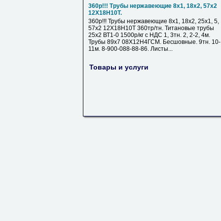
360р!!! Трубы нержавеющие 8х1, 18х2, 57х2
12Х18Н10Т.
360р!!! Трубы нержавеющие 8х1, 18х2, 25х1, 5,
57х2 12Х18Н10Т 360тр/тн. Титановые трубы
25х2 ВТ1-0 1500р/кг с НДС 1, 3тн. 2, 2-2, 4м.
Трубы 89х7 08Х12Н4ГСМ. Бесшовные. 9тн. 10-
11м. 8-900-088-88-86. Листы...
Товары и услуги