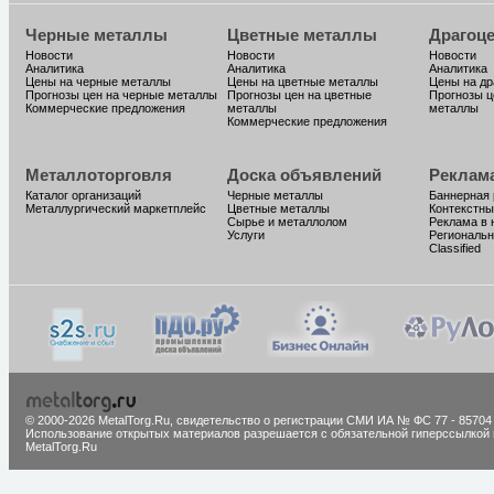
Черные металлы
Цветные металлы
Драгоц
Новости
Новости
Новости
Аналитика
Аналитика
Аналитика
Цены на черные металлы
Цены на цветные металлы
Цены на д
Прогнозы цен на черные металлы
Прогнозы цен на цветные
Прогнозы ц
Коммерческие предложения
металлы
металлы
Коммерческие предложения
Металлоторговля
Доска объявлений
Реклам
Каталог организаций
Черные металлы
Баннерная
Металлургический маркетплейс
Цветные металлы
Контекстны
Сырье и металлолом
Реклама в 
Услуги
Региональн
Classified
© 2000-2026 MetalTorg.Ru,
cвидетельство о регистрации СМИ ИА № ФС 77 - 85704
Использование открытых материалов разрешается с обязательной гиперссылкой 
MetalTorg.Ru