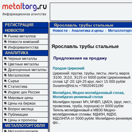
РЕГИСТРАЦИЯ
Ярославль трубы стальные
НОВОСТИ
Новости
Аналитика и цены
Металлоторг
Рынка металлов
Новости компаний
Ярославль трубы стальные
Информагентства
АНАЛИТИКА
Предложения на продажу
Черные металлы
Цветные металлы
Продам Цирконий
Драгоценные металлы
Цирконий: прутки, трубы, листы, ленту, марок
Металлолом
Э100, Э110, Э125 от 6000 руб/кг Циркониевый
Сырье
сплав: ЦГ-20; ЦН-25 круг, лист 15 000 руб/кг
Susarev@list.ru +79020401190
Статистика
Индекс цен России
Молибден, Медно-молибденовый сплав,
Молибдено-рениевый сплав
Мировые цены
Молибден прокат МЧ, МЧВП, ЦМ2А, (круг, лист,
Цены на биржах
проволока, труба, порошок) от 6000 руб/кг
Вопрос месяца
Тигель молибденовый и МВ30 Медно-
молибденовые сплавы: МД40Н, МД50,
Публикации
МД15НПА от 5000 руб/кг. Молибдено-рениеву
Цены и прогнозы
фо...
МЕТАЛЛОТОРГОВЛЯ
Металлоторговля