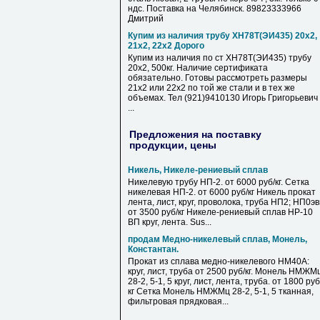
ндс. Поставка на Челябинск. 89823333966
Дмитрий
Купим из наличия трубу ХН78Т(ЭИ435) 20х2,
21х2, 22х2 Дорого
Купим из наличия по ст ХН78Т(ЭИ435) трубу
20х2, 500кг. Наличие сертификата
обязательно. Готовы рассмотреть размеры
21х2 или 22х2 по той же стали и в тех же
объемах. Тел (921)9410130 Игорь Григорьевич
...
Предложения на поставку
продукции, цены
Никель, Никеле-рениевый сплав
Никелевую трубу НП-2. от 6000 руб/кг. Сетка
никелевая НП-2. от 6000 руб/кг Никель прокат
лента, лист, круг, проволока, труба НП2; НП0э
от 3500 руб/кг Никеле-рениевый сплав НР-10
ВП круг, лента. Sus...
продам Медно-никелевый сплав, Монель,
Константан.
Прокат из сплава медно-никелевого НМ40А:
круг, лист, труба от 2500 руб/кг. Монель НМЖМ
28-2, 5-1, 5 круг, лист, лента, труба. от 1800 руб
кг Сетка Монель НМЖМц 28-2, 5-1, 5 тканная,
фильтровая прядковая...