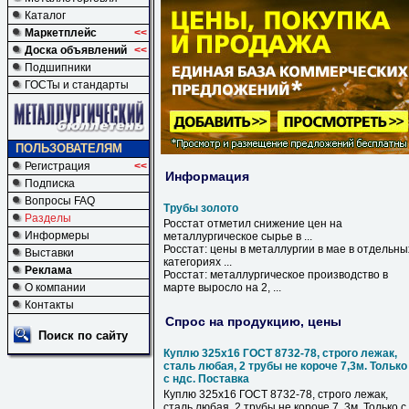
Каталог
Маркетплейс
<<
Доска объявлений
<<
Подшипники
ГОСТы и стандарты
ПОЛЬЗОВАТЕЛЯМ
Регистрация
<<
Информация
Подписка
Вопросы FAQ
Трубы золото
Разделы
Росстат отметил снижение цен на
Информеры
металлургическое сырье в ...
Росстат: цены в металлургии в мае в отдельны
Выставки
категориях ...
Реклама
Росстат: металлургическое производство в
О компании
марте выросло на 2, ...
Контакты
Спрос на продукцию, цены
Поиск по сайту
Куплю 325х16 ГОСТ 8732-78, строго лежак,
сталь любая, 2 трубы не короче 7,3м. Только
с ндс. Поставка
Куплю 325х16 ГОСТ 8732-78, строго лежак,
сталь любая, 2 трубы не короче 7, 3м. Только с