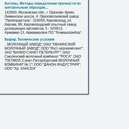
Бетоны. Методы определения прочности по
контрольным образцам...
142600, Московская обл., г. Орехово-Зуево,
Ликкинское шоссе, 4, Ореховозуевский завод
“Прибордеталь“. 316050, Кировоград, ул.
Кирова
, 86, Кировоградский опытный завод
дозирующих автоматов. 5 - 325913,
Армавир-13, Армавирское ПО “Точмашприбор“.
Кефир. Технические условия
...МОЛОЧНЫЙ ЗАВОД"; ОАО "ОБНИНСКИЙ
МОЛОЧНЫЙ ЗАВОД"; ООО "Рост-
агрокомплект
";
ЗАО "ВАЛИО САНКТ-ПЕТЕРБУРГ"; ОАО
Смоленский молочный комбинат "РОСА"; ОАО
"ПЕТМОЛ. Санкт-Петербургский МОЛОЧНЫЙ
КОМБИНАТ № 1"; ООО "ДАНОН ИНДУСТРИЯ";
ООО "Хр. ХАНСЕН"