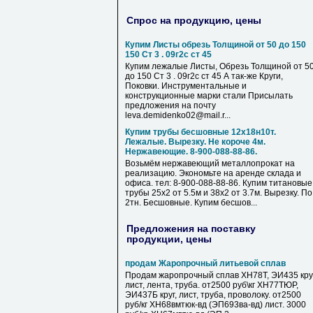
Спрос на продукцию, цены
Купим Листы обрезь Толщиной от 50 до 150
150 Ст 3 . 09г2с ст 45
Купим лежалые Листы, Обрезь Толщиной от 5
до 150 Ст 3 . 09г2с ст 45 А так-же Круги,
Поковки. Инструментальные и
конструкционные марки стали Присылать
предложения на почту
leva.demidenko02@mail.r...
Купим трубы бесшовные 12х18н10т.
Лежалые. Вырезку. Не короче 4м.
Нержавеющие. 8-900-088-88-86.
Возьмём нержавеющий металлопрокат на
реализацию. Экономьте на аренде склада и
офиса. тел: 8-900-088-88-86. Купим титановые
трубы 25х2 от 5.5м и 38х2 от 3.7м. Вырезку. По
2тн. Бесшовные. Купим бесшов...
Предложения на поставку
продукции, цены
продам Жаропрочный литьевой сплав
Продам жаропрочный сплав ХН78Т, ЭИ435 круг
лист, лента, труба. от2500 руб\кг ХН77ТЮР,
ЭИ437Б круг, лист, труба, проволоку. от2500
руб/кг ХН68вмтюк-вд (ЭП693ва-вд) лист. 3000