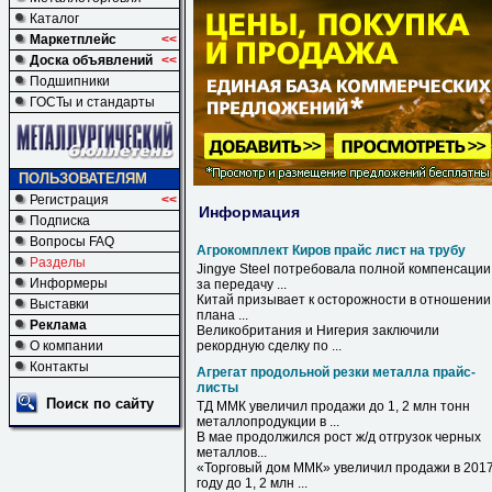
Каталог
Маркетплейс
<<
Доска объявлений
<<
Подшипники
ГОСТы и стандарты
ПОЛЬЗОВАТЕЛЯМ
Регистрация
<<
Информация
Подписка
Вопросы FAQ
Агрокомплект Киров прайс лист на трубу
Разделы
Jingye Steel потребовала полной компенсации
Информеры
за передачу ...
Китай призывает к осторожности в отношении
Выставки
плана ...
Реклама
Великобритания и Нигерия заключили
О компании
рекордную сделку по ...
Контакты
Агрегат продольной резки металла прайс-
листы
Поиск по сайту
ТД ММК увеличил продажи до 1, 2 млн тонн
металлопродукции в ...
В мае продолжился рост ж/д отгрузок черных
металлов
...
«Торговый дом ММК» увеличил продажи в 201
году до 1, 2 млн ...