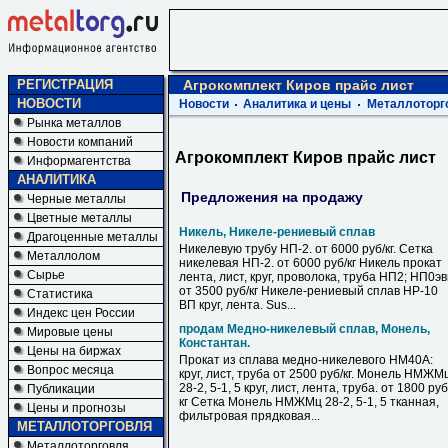
РЕГИСТРАЦИЯ
Агрокомплект Киров прайс лист
НОВОСТИ
Новости
Аналитика и цены
Металлоторг
Рынка металлов
Новости компаний
Агрокомплект Киров прайс лист
Информагентства
АНАЛИТИКА
Предложения на продажу
Черные металлы
Цветные металлы
Никель, Никеле-рениевый сплав
Драгоценные металлы
Никелевую трубу НП-2. от 6000 руб/кг. Сетка
Металлолом
никелевая НП-2. от 6000 руб/кг Никель прокат
Сырье
лента, лист, круг, проволока, труба НП2; НП0э
от 3500 руб/кг Никеле-рениевый сплав НР-10
Статистика
ВП круг, лента. Sus...
Индекс цен России
продам Медно-никелевый сплав, Монель,
Мировые цены
Константан.
Цены на биржах
Прокат из сплава медно-никелевого НМ40А:
Вопрос месяца
круг, лист, труба от 2500 руб/кг. Монель НМЖМ
28-2, 5-1, 5 круг, лист, лента, труба. от 1800 руб
Публикации
кг Сетка Монель НМЖМц 28-2, 5-1, 5 тканная,
Цены и прогнозы
фильтровая прядковая...
МЕТАЛЛОТОРГОВЛЯ
Металлоторговля