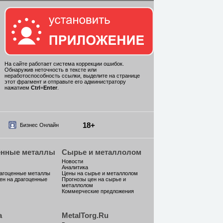
На сайте работает система коррекции ошибок.
Обнаружив неточность в тексте или
неработоспособность ссылки, выделите на странице
этот фрагмент и отправьте его администратору
нажатием
Ctrl
+
Enter
.
18+
Бизнес Онлайн
енные металлы
Сырье и металлолом
Новости
Аналитика
рагоценные металлы
Цены на сырье и металлолом
ен на драгоценные
Прогнозы цен на сырье и
металлолом
Коммерческие предложения
а
MetalTorg.Ru