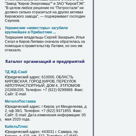
"Завод "
Киров
-Энергомаш"" и ЗАО "КировТЭК".
"В целом любое решение по "Петростали" не
должно сильно отразиться на других активах
Кировского завода", — подчеркивает господин
Сергеев.
Украинские «инвесторы» загубили
0
крупнейшее в Прибалтике ...
Тогдашние владельцы Сергей Захарьин, Илья
Сегал и
Киров
Липман сначала обратилась за
помощью к правительству Латвии, но оно им
отказало.
Каталог организаций и предприятий
ТД ЖД-Снаб
Юридический адрес: 610000, ОБЛАСТЬ
КИРОВСКАЯ, ГОРОД
КИРОВ
, ПЕРЕУЛОК
АВТОТРАНСПОРТНЫЙ, ДОМ 4, ЭТ/ПОМ/ОФ
2/1006/205. Телефон: +7 (922) 9299989. Факс:
Сайт: E-mail
МеталлПоставка
Юридический адрес: г
Киров
, ул Менделеева, д
2, оф 38/1. Телефон: +7 (922) 9371855. Факс:
Сайт: E-mail: Дата изменения информации: 05
мая 2020 года.
,
КабельПлюс
Юридический адрес: 443031 г. Самара, пр.