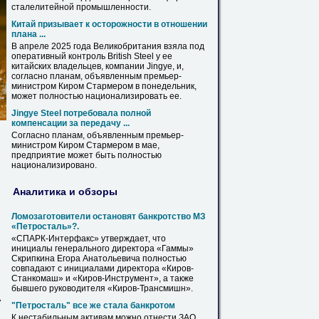
сталелитейной промышленности.
Китай призывает к осторожности в отношении
плана ...
В апреле 2025 года Великобритания взяла под
оперативный контроль British Steel у ее
китайских владельцев, компании Jingye, и,
согласно планам, объявленным премьер-
министром
Киром
Стармером в понедельник,
может полностью национализировать ее.
Jingye Steel потребовала полной
компенсации за передачу ...
Согласно планам, объявленным премьер-
министром
Киром
Стармером в мае,
предприятие может быть полностью
национализировано.
Аналитика и обзоры
Ломозаготовители остановят банкротство МЗ
«Петросталь»?.
«СПАРК-Интерфакс» утверждает, что
инициалы генерального директора «Гаммы»
Скрипкина Егора Анатольевича полностью
совпадают с инициалами директора «
Киров
-
Станкомаш» и «
Киров
-Инструмент», а также
бывшего руководителя «
Киров
-Трансмишн».
7
"Петросталь" все же стала банкротом
К нестабильным активам можно отнести ЗАО