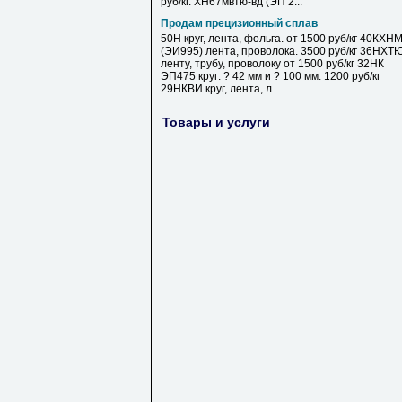
руб/кг. ХН67мвтю-вд (ЭП 2...
Продам прецизионный сплав
50Н круг, лента, фольга. от 1500 руб/кг 40КХН
(ЭИ995) лента, проволока. 3500 руб/кг 36НХТ
ленту, трубу, проволоку от 1500 руб/кг 32НК
ЭП475 круг: ? 42 мм и ? 100 мм. 1200 руб/кг
29НКВИ круг, лента, л...
Товары и услуги