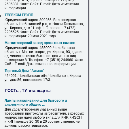
Кирова
, д. 415, оф. 327. Телефон: +7 (846)
2696331. Факс: Сайт: E-mail: Дата изменения
информации
М
ТЕЛЕКОМ ГРУПП
Ю
Юридический адрес: 309255, Белгородская
область, Шебекинский р-н, с. Новая Таволжанка,
ул.
Кирова
, дом 11, оф.1. Телефон: +7 (472)
2205525. Факс: Сайт: E-mail: Дата изменения
информации: 20 мая 2021 года.
Магнитогорский завод прокатных валков
Юридический адрес: 455000, Челябинская
область, г. Маг-нитогорск, ул.
Кирова
, 93, здание
ад-министративно-бытовое, цех излож-ниц
помещение 8. Телефон: +7 (3519) 244960. Факс:
Сайт: E-mail: Дата изменения информации
Торговый Дом "Алмас"
454091, Челябинская обл, Челябинск г,
Кирова
ул, дом 86, помещение 17/3.
ГОСТы, ТУ, стандарты
Лампы накаливания для бытового и
аналогичного общего ...
Для удовлетворения указанных выше
требований протоколы изготовителя, в которых
количество ламп любого типа для
КИР
, КИЭСП
и КИП меньше 20, 30 и 20 соответственно, не
должны рассматриваться.