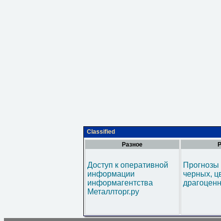
Classified
Разное
Р
Доступ к оперативной
Прогнозы 
информации
черных, ц
информагентства
драгоценн
Металлторг.ру