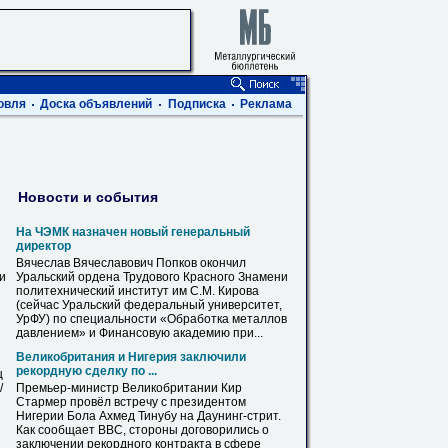
овля
Доска объявлений
Подписка
Реклама
Новости и события
На ЧЭМК назначен новый генеральный
директор
Вячеслав Вячеславович Попков окончил
ви
Уральский ордена Трудового Красного Знамени
политехнический институт им С.М.
Кирова
(сейчас Уральский федеральный университет,
УрФУ) по специальности «Обработка металлов
давлением» и Финансовую академию при...
Великобритания и Нигерия заключили
рекордную сделку по ...
ц
/
Премьер-министр Великобритании
Кир
Стармер провёл встречу с президентом
Нигерии Бола Ахмед Тинубу на Даунинг-стрит.
Как сообщает BBC, стороны договорились о
заключении рекордного контракта в сфере