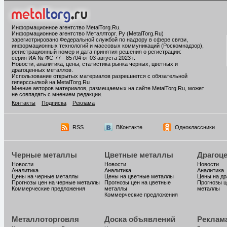
Информационное агентство MetalTorg.Ru
.
Информационное агентство Металлторг. Ру (MetalTorg.Ru)
зарегистрировано Федеральной службой по надзору в сфере связи,
информационных технологий и массовых коммуникаций (Роскомнадзор),
регистрационный номер и дата принятия решения о регистрации:
серия ИА № ФС 77 - 85704 от 03 августа 2023 г.
Новости, аналитика, цены, статистика рынка черных, цветных и
драгоценных металлов.
Использование открытых материалов разрешается с обязательной
гиперссылкой на MetalTorg.Ru
Мнение авторов материалов, размещаемых на сайте MetalTorg.Ru, может
не совпадать с мнением редакции.
Контакты
Подписка
Реклама
RSS
ВКонтакте
Одноклассники
Черные металлы
Цветные металлы
Драгоц
Новости
Новости
Новости
Аналитика
Аналитика
Аналитика
Цены на черные металлы
Цены на цветные металлы
Цены на д
Прогнозы цен на черные металлы
Прогнозы цен на цветные
Прогнозы ц
Коммерческие предложения
металлы
металлы
Коммерческие предложения
Металлоторговля
Доска объявлений
Реклам