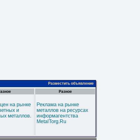
Разместить объявление
азное
Разное
цен на рынке
Реклама на рынке
ветных и
металлов на ресурсах
ых металлов.
информагентства
MetalTorg.Ru