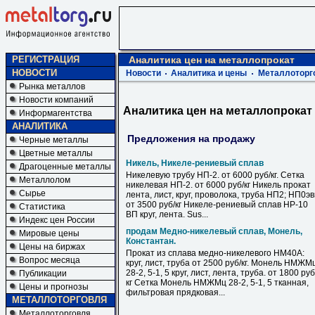
РЕГИСТРАЦИЯ
Аналитика цен на металлопрокат
НОВОСТИ
Новости
Аналитика и цены
Металлоторг
Рынка металлов
Новости компаний
Аналитика цен на металлопрокат
Информагентства
АНАЛИТИКА
Предложения на продажу
Черные металлы
Цветные металлы
Никель, Никеле-рениевый сплав
Драгоценные металлы
Никелевую трубу НП-2. от 6000 руб/кг. Сетка
Металлолом
никелевая НП-2. от 6000 руб/кг Никель прокат
Сырье
лента, лист, круг, проволока, труба НП2; НП0э
от 3500 руб/кг Никеле-рениевый сплав НР-10
Статистика
ВП круг, лента. Sus...
Индекс цен России
продам Медно-никелевый сплав, Монель,
Мировые цены
Константан.
Цены на биржах
Прокат из сплава медно-никелевого НМ40А:
Вопрос месяца
круг, лист, труба от 2500 руб/кг. Монель НМЖМ
28-2, 5-1, 5 круг, лист, лента, труба. от 1800 руб
Публикации
кг Сетка Монель НМЖМц 28-2, 5-1, 5 тканная,
Цены и прогнозы
фильтровая прядковая...
МЕТАЛЛОТОРГОВЛЯ
Металлоторговля