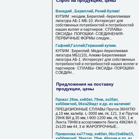
Спрос на продукцию, цены
Ванадий , Бериллий, Рений Купим!
КУПИМ : неодим, Бериллий.-бериллиевая
лигатура АБ-1 МБ-10. Интересует для
собственных потребностей и потребностей
наших коллег и партнеров : СПЛАВЫ-
ОКСИДЫ- ПОРОШКИ- СОЕДИНЕНИЯ-
ПЕРВИЧНЫЕ ФОРМЫ следую...
Гафний;Галлий;Германий купим.
КУПИМ : Бериллий. Медно-бериллиевая
лигатура МБ1(10), Алюмо-Бериллиевая
лигатура АБ-1. Интересует для собственных
потребностей и потребностей наших коллег и
партнеров : СПЛАВЫ- ОКСИДЫ- ПОРОШКИ-
СОЕДИН...
Предложения на поставку
продукции, цены
Прокат 29нк, хн60вт, 79нм, хн35вт,
хн50вмтюб, 06хн28мдт и др. из наличия!
ПРЕЦИЗИОННЫЕ СПЛАВЫ Пруток 36НХТЮ
д.10 мм, калибр. L-3000 мм, г/к, 121, 3 кг Пруток
29НК ВИ д.35 мм, l-900-1200 мм, г/к, 530, 1 кг
Лента 79НМ в ассортименте Лента 49К2ФА 0,
2х120 мм 44, 3 кг ЖАРОПРОЧНЫЕ...
Проволока хн77тюр, хн60вт, 06х15н60м15,
хн50вмтюб, 36нхтю, 29нк, 40кхнм и др. из