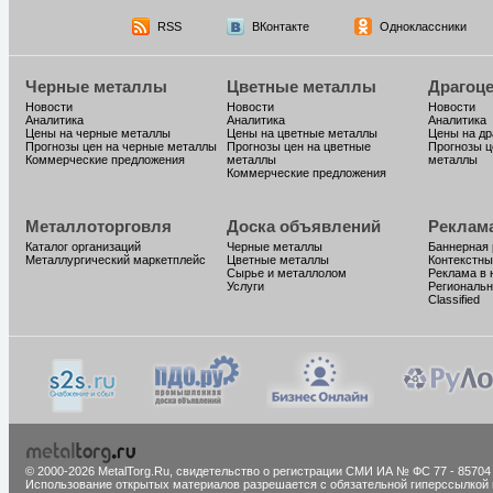
RSS
ВКонтакте
Одноклассники
Черные металлы
Цветные металлы
Драгоц
Новости
Новости
Новости
Аналитика
Аналитика
Аналитика
Цены на черные металлы
Цены на цветные металлы
Цены на д
Прогнозы цен на черные металлы
Прогнозы цен на цветные
Прогнозы ц
Коммерческие предложения
металлы
металлы
Коммерческие предложения
Металлоторговля
Доска объявлений
Реклам
Каталог организаций
Черные металлы
Баннерная
Металлургический маркетплейс
Цветные металлы
Контекстны
Сырье и металлолом
Реклама в 
Услуги
Региональн
Classified
© 2000-2026 MetalTorg.Ru,
cвидетельство о регистрации СМИ ИА № ФС 77 - 85704
Использование открытых материалов разрешается с обязательной гиперссылкой 