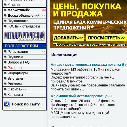
Каталог
Маркетплейс
<<
Доска объявлений
<<
Подшипники
ГОСТы и стандарты
ПОЛЬЗОВАТЕЛЯМ
Регистрация
<<
Информация
Подписка
Вопросы FAQ
Ангарск металлопрокат продажа покупка б у
Разделы
Молдавский МЗ работет с 10%-й загрузкой
Информеры
мощностей?
Индекс цен металлоторговли за месяц
Выставки
прибавил 8 пунктов.
Реклама
За январь украинское потребление стального
О компании
проката снизилось...
Контакты
Алюминиевый металлопрокат цены
Стальной рынок: 28 января - 3 февраля
Поиск по сайту
На белорусской товарной бирже станет
больше китайцев?
МЗОЦМ освоил выпуск медных труб
спецназначения