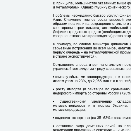
В принципе, большинство указанных выше фа
и металлургами. Однако глубину критического
Проблемы неожиданно быстро усилил финансо
Азии. Снижение темпов роста мировой эк
образом повлияли на сокращение стального сп
со стороны строительства, автомобильной 
Дефицит кредитных средств (необходимых дл
совершенствованию производства) резко сокр
К примеру, по словам министра финансов 
серьезные потрясения во всем мире, негатив
первую очередь – на металлургической промы
в стране экспортируется).
Сокращение спроса и цен на стальную проду
украинской металлургии к ряду серьезных про
• кризису сбыта металлопродукции, т. е. к сн
июлем упал на 23%, до 2,065 млн т, а в сентяб
• росту импорта (в сентябре по сравнению 
недорогого импорта со стороны России (+26%)
• существенному увеличению складски
металлотрейдеров и в портах Украины,
металлопродукции;
• падению экспортных (на 35–63% в зависимос
• остановке ряда доменных печей на пла
реализации продукции (в сентябре – 17 из 36