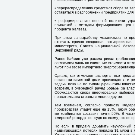
• перераспределению средств от сбора за з
оставаться в распоряжении предприятий для 
• реформированию ценовой политики укра
привязкой к методам формирования цен н
процента железа).
При этом за выработку механизмов по пр
отвечать срочно созданная антикризисная
министерств, Совета национальной безоп
Верховной рады.
Ранее Кабмин уже рассматривал требовани
согласился лишь на снижение стоимости жел
льгот при ввозе импортного энергосберегающ
Однако, как отмечают эксперты, все предл
остановки заметной доли производства и ре
задачи пока не по силам украинским властя
вовремя, в очередной раунд борьбы за власт
Обсуждаются сроки внеочередных выборов 
правительства страны и многое другое.
Тем временем, согласно прогнозу Федер
производства упадут еще на 15%. Таким обр
меткомбинатов составит почти 50%. В част
«мировой рекорд», но, судя по всему, это не п
Но если в придачу добавить неуклонный 
надвигающихся потерях порядка $1 млрд в м
Украины с сокращениями персонала, кризисами