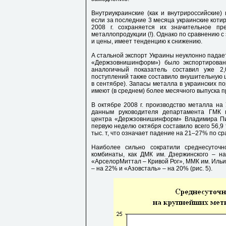
Внутриукраинские (как и внутрироссийские)
если за последние 3 месяца украинские коти
2008 г. сохраняется их значительное 
металлопродукции (!). Однако по сравнению с 
и цены, имеет тенденцию к снижению.
А стальной экспорт Украины неуклонно падае
«Держзовнишинформ») было экспортирован
аналогичный показатель составил уже 2
поступлений также составило внушительную ци
в сентябре). Запасы металла в украинских п
имеют (в среднем) более месячного выпуска п
В октябре 2008 г. производство металла на
данным руководителя департамента ГМК г
центра «Держзовнишинформ» Владимира Пико
первую неделю октября составило всего 56,9 ты
тыс. т, что означает падение на 21–27% по 
Наиболее сильно сократили среднесуточн
комбинаты, как ДМК им. Дзержинского – н
«АрселорМиттал – Кривой Рог», ММК им. Ильич
– на 22% и «Азовсталь» – на 20% (рис. 5).