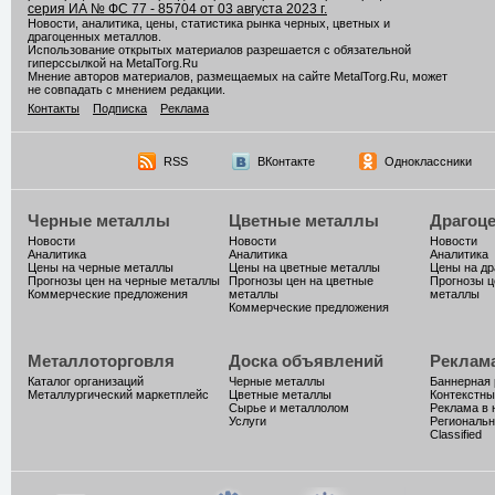
серия ИА № ФС 77 - 85704 от 03 августа 2023 г.
Новости, аналитика, цены, статистика рынка черных, цветных и
драгоценных металлов.
Использование открытых материалов разрешается с обязательной
гиперссылкой на MetalTorg.Ru
Мнение авторов материалов, размещаемых на сайте MetalTorg.Ru, может
не совпадать с мнением редакции.
Контакты
Подписка
Реклама
RSS
ВКонтакте
Одноклассники
Черные металлы
Цветные металлы
Драгоц
Новости
Новости
Новости
Аналитика
Аналитика
Аналитика
Цены на черные металлы
Цены на цветные металлы
Цены на д
Прогнозы цен на черные металлы
Прогнозы цен на цветные
Прогнозы ц
Коммерческие предложения
металлы
металлы
Коммерческие предложения
Металлоторговля
Доска объявлений
Реклам
Каталог организаций
Черные металлы
Баннерная
Металлургический маркетплейс
Цветные металлы
Контекстны
Сырье и металлолом
Реклама в 
Услуги
Региональн
Classified