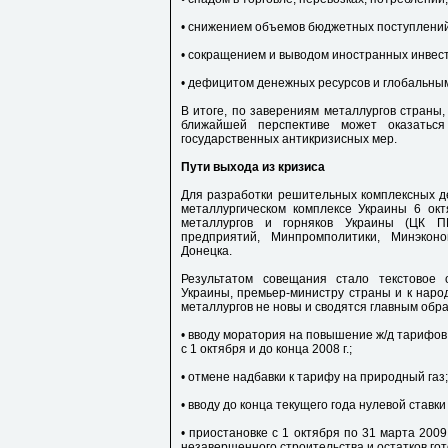
• снижением объемов бюджетных поступлений
• сокращением и выводом иностранных инвес
• дефицитом денежных ресурсов и глобальным
В итоге, по заверениям металлургов страны, 
ближайшей перспективе может оказатьс
государственных антикризисных мер.
Пути выхода из кризиса
Для разработки решительных комплексных де
металлургическом комплексе Украины 6 о
металлургов и горняков Украины (ЦК ПМ
предприятий, Минпромполитики, Минэконо
Донецка.
Результатом совещания стало текстовое 
Украины, премьер-министру страны и к нар
металлургов не новы и сводятся главным об
• вводу моратория на повышение ж/д тарифов 
с 1 октября и до конца 2008 г.;
• отмене надбавки к тарифу на природный газ;
• вводу до конца текущего года нулевой ставк
• приостановке с 1 октября по 31 марта 200
незавершенного строительства и остатков гот