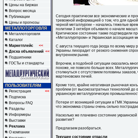
Цены на биржах
Вопрос месяца
Сегодня практически все экономические и 
Публикации
тревожной информацией о том, что для одной
Цены и прогнозы
черной металлургии – начались тяжелые вре
МЕТАЛЛОТОРГОВЛЯ
политики 3 октября объявило о начале масшта
Критическое состояние также подтвердили п
Металлоторговля
«Металлургпром» и Украинская ассоциация м
Каталог
Маркетплейс
<<
С августа текущего года (когда по всему мир
Украины лихорадит от резкого снижения спроса
Доска объявлений
<<
внутреннем рынке.
Подшипники
ГОСТы и стандарты
Впрочем, в подобной ситуации оказались мно
похоже, не повезло больше всех. Металлурги
столкнуться с отсутствием половины заказов,
мартеновских печей.
Кроме того, крайне негативная рыночная кон
ПОЛЬЗОВАТЕЛЯМ
проблем (от высокозатратных технологий до о
Регистрация
<<
украинскую металлургическую промышленност
Подписка
Потери от возникшей ситуации в ГМК Украины
Вопросы FAQ
что экономика страны очень сильно пострада
Разделы
Информеры
Насколько же плачевно состояние украинской
развития?
Выставки
Реклама
Предлагаем разобраться.
О компании
Текущее состояние отрасли