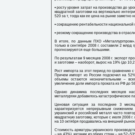
• росту уровня затрат на производство до ур
квадратной заготовки на вертикально интегр
520 за т, тогда как ее цена на рынке заметно н
• сокращению рентабельности национальной м
• резкому сокращению производства в отрасли
В итоге, по данным ПХО «Металлургпром»,
только в сентябре 2008 г. составили 2 млрд 
прогнозируются еще большими.
По результатам 9 месяцев 2008 г. экспорт про
и заготовки – наоборот, вырос на 19% (до 10,2 
Рост импорта за этот период по сравнению с 9
Причем импорт из России подскочил на 52% 
объемы остаются незначительными – всег
увеличение доли импорта проката из РФ до 58
Однако динамика последних месяцев нас
металлургии добавилось катастрофическое п
Ценовая ситуация за последние 3 меся
характеризуется непрерывным снижением.
украинский и российский металл часто повто
квадратную заготовку, которые с июля 2008 г.
на 10 октября продавались на внешний рынок 
Стоимость арматуры украинского производств
– на 43%), катанки из обеих стран – на 52–53%