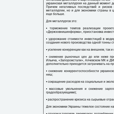
украинская металлургия на данный момент де
Причем негативных последствий и рисков 
металлургии, но и для экономики страны в 
еще больше.
Для металлургов это:
• торможение темпов реализации проект
«Держзовнишинформа», приостановка инвестп
• удорожание стоимости инвестиций в моде
создания нового производства одной тонны ст
• усиление конкуренции как на внешнем, так и
• снижение рыночных цен до или ниже про
Ильича, «Запорожстали», Алчевском МК и ДМК
дополнительно приходится затрачивать на пр
• снижение конкурентоспособности украинс
ниш;
• сокращение расходов на социальные и экол
• массовые увольнения и снижение зарпл
градообразующими);
• распространение кризиса на сырьевые отра
Для экономики Украины тяжелое состояние н
• спадом в торговле, перевозках, потреблении,