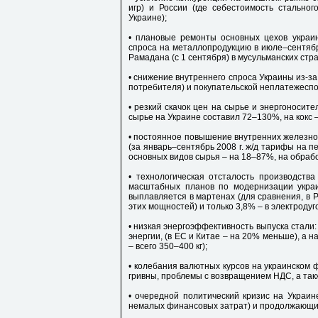
игр) и России (где себестоимость стально
Украине);
• плановые ремонты основных цехов украин
спроса на металлопродукцию в июле–сентябре
Рамадана (с 1 сентября) в мусульманских стра
• снижение внутреннего спроса Украины из-за
потребителя) и покупательской неплатежеспо
• резкий скачок цен на сырье и энергоносите
сырье на Украине составил 72–130%, на кокс 
• постоянное повышение внутренних железно
(за январь–сентябрь 2008 г. ж/д тарифы на п
основных видов сырья – на 18–87%, на обработ
• технологическая отсталость производств
масштабных планов по модернизации украи
выплавляется в мартенах (для сравнения, в Р
этих мощностей) и только 3,8% – в электродуго
• низкая энергоэффективность выпуска стали:
энергии, (в ЕС и Китае – на 20% меньше), а на
– всего 350–400 кг);
• колебания валютных курсов на украинском
гривны, проблемы с возвращением НДС, а такж
• очередной политический кризис на Украи
немалых финансовых затрат) и продолжающий