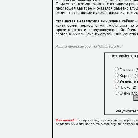
Причем все весьма схоже с состоянием росс
произошел быстрее и оказался заметно глубж
элементов «паники» и дезорганизации, только
Украинская металлургия вынуждена сейчас «
критический период с минимальными поте
правительства и «полураспущенной» Рады 
заокеанских или близких друзей. Они, собств
Аналитическая группа "MetalTorg.Ru"
Пожалуйста, оц
Отлично (
Хорошо (4
Удовлетво
Плохо (2)
Очень плох
Результаты 
Внимание!!!
Копирование, перепечатка или распр
разделах "Аналитика" сайта MetalTorg.Ru, возможн