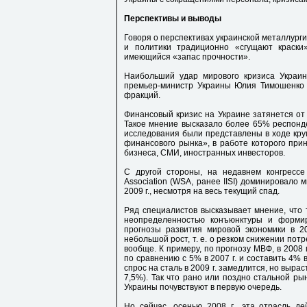
Перспективы и выводы
Говоря о перспективах украинской металлурги
и политики традиционно «сгущают краски
имеющийся «запас прочности».
Наибольший удар мирового кризиса Украина
премьер-министр Украины Юлия Тимошенко 
фракций.
Финансовый кризис на Украине затянется от 
Такое мнение высказало более 65% респонде
исследования были представлены в ходе круг
финансового рынка», в работе которого при
бизнеса, СМИ, иностранных инвесторов.
С другой стороны, на недавнем конгрессе
Association (WSA, ранее IISI) доминировало 
2009 г., несмотря на весь текущий спад.
Ряд специалистов высказывает мнение, что 
неопределенностью конъюнктуры и форми
прогнозы развития мировой экономики в 2
небольшой рост, т. е. о резком снижении потр
вообще. К примеру, по прогнозу МВФ, в 2008 
по сравнению с 5% в 2007 г. и составить 4% в
спрос на сталь в 2009 г. замедлится, но вырас
7,5%). Так что рано или поздно стальной ры
Украины почувствуют в первую очередь.
Но сейчас, осенью 2008 г., эта отрасль де