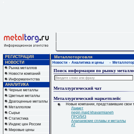
РЕГИСТРАЦИЯ
Металлоторговля
НОВОСТИ
Новости
Аналитика и цены
Металлотор
Рынка металлов
Поиск информации по рынку металло
Новости компаний
Информагентства
АНАЛИТИКА
Металлургический чат
Черные металлы
Цветные металлы
Металлургический маркетплейс
Драгоценные металлы
Новые компании, представившие свои т
Металлолом
Лакмет
negin majd khavarmianeh
Сырье
ПРОЛИЗ
Статистика
Алапаевские сплавы и металлы
Индекс цен России
АТ
Мировые цены