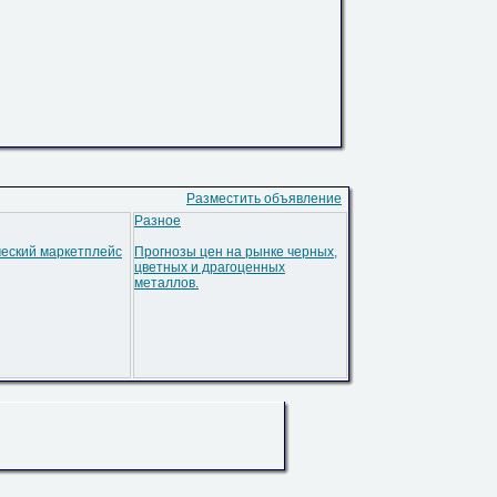
Разместить объявление
Разное
еский маркетплейс
Прогнозы цен на рынке черных,
цветных и драгоценных
металлов.