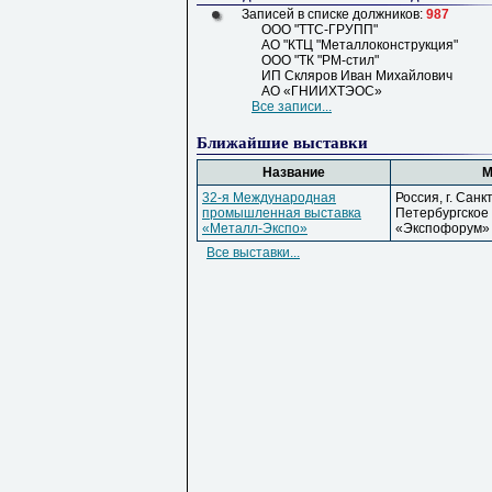
Записей в списке должников:
987
ООО "ТТС-ГРУПП"
АО "КТЦ "Металлоконструкция"
ООО "ТК "РМ-стил"
ИП Скляров Иван Михайлович
АО «ГНИИХТЭОС»
Все записи...
Ближайшие выставки
Название
М
32-я Международная
Россия, г. Санк
промышленная выставка
Петербургское ш
«Металл-Экспо»
«Экспофорум»
Все выставки...