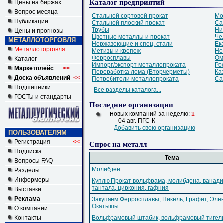
Каталог предприятий
Цены на биржах
Вопрос месяца
Стальной сортовой прокат
Мо
Публикации
Стальной плоский прокат
Са
Трубы
Ни
Цены и прогнозы
Цветные металлы и прокат
Че
МЕТАЛЛОТОРГОВЛЯ
Нержавеющие и спец. стали
Ек
Металлоторговля
Метизы и крепеж
Но
Ферросплавы
Ом
Каталог
Импорт/экспорт металлопроката
Ро
Маркетплейс
<<
Переработка лома (Вторчерметы)
Ка
Доска объявлений
<<
Потребители металлопроката
Са
Подшипники
Все разделы каталога...
ГОСТы и стандарты
Последние организации
Новых компаний за неделю:
1
04 авг.
ПГС-К
Добавить свою организацию
ПОЛЬЗОВАТЕЛЯМ
Регистрация
<<
Спрос на металл
Подписка
Тема
Вопросы FAQ
Молибден
Разделы
Информеры
Куплю Прокат вольфрама,
молибдена,
ванади
тантала,
циркония,
гафния
Выставки
Реклама
Закупаем Ферросплавы,
Никель,
Графит,
Элек
Окатышы
О компании
Контакты
Вольфрамовый штабик,
вольфрамовый тигел