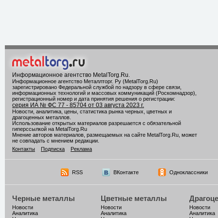
Информационное агентство MetalTorg.Ru
.
Информационное агентство Металлторг. Ру (MetalTorg.Ru)
зарегистрировано Федеральной службой по надзору в сфере связи,
информационных технологий и массовых коммуникаций (Роскомнадзор),
регистрационный номер и дата принятия решения о регистрации:
серия ИА № ФС 77 - 85704 от 03 августа 2023 г.
Новости, аналитика, цены, статистика рынка черных, цветных и
драгоценных металлов.
Использование открытых материалов разрешается с обязательной
гиперссылкой на MetalTorg.Ru
Мнение авторов материалов, размещаемых на сайте MetalTorg.Ru, может
не совпадать с мнением редакции.
Контакты
Подписка
Реклама
RSS
ВКонтакте
Одноклассники
Черные металлы
Цветные металлы
Драгоц
Новости
Новости
Новости
Аналитика
Аналитика
Аналитика