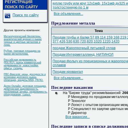
РЕГИСТРАЦИЯ
куплю трубу или круг 12х1мф,
15х1мф ду325 и
ПОИСК ПО САЙТУ
толстостенную по 1 м
Все объявления...
Поиск по сайту
Предложение металла
Другие проекты компании:
Тема
Металлургический бюллетень:
Продам трубы и балки 57,
89,
114,
159,
168,
219,
аналитический журнал о рынке
377,
426,
530,
630,
720,
820,
1020,
1220,
1420
черных и цветных металлов и
лома.
продам Жаропрочный литьевой сплав
РуЛом: торговая площадка на
рынке металлолома.
Продам Интерметаллинд,
НИТИНОЛ
Российская недвижимость
Продаю фольгу из прецизионных и жаропроч
(RN.RU): рынок коммерческой
сплавов
недвижимости, новостройки,
офисы, склады.
Продам хровангал
РВС-Векселя: цены, доходности и
котировки долгового рынка,
Все объявления...
облигации, кредиты МБК, РЕПО.
Долги Онлайн: долговая площадка,
Последние вакансии
дебиторская задолженность,
проблемные активы, недвижимость,
На "Бирже труда" резюме/вакансий:
266
оборудование, сырье.
Р
Менеджер по продажам металлоп
Р
Технолог
Р
Логист с опытом организации межд
Р
Специалист по закупке цветных м
Р
Директор
Все вакансии...
Последние записи в списке должнико