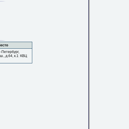
есто
т-Петербург,
., д.64, к.1: КВЦ