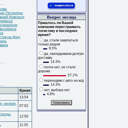
сква
нкт-Петербург
Вопрос месяца
жний Новгород
лябинск
П
ришлось ли Вашей
атеринбург
компании перестраивать
восибирск
логистику в последнее
ск
время?
стов-на Дону
да, стали закупаться
зань
только рядом
мара
9.5%
да, закладываем долгую
доставку
14.3%
почти нет, но стало
дороже
57.1%
переходим с авто на ж/д
14.3%
нет, выбора нет
Время
4.8%
13:54
я,
ниобия,
07:02
троды,
12:50
ь
11:25