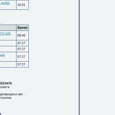
 ду450
16:01
Время
273,
325,
08:46
07:27
07:27
ных
07:27
07:27
0/15476
роката
ународных авт...
еталлов
в