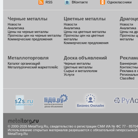
RSS
ВКонтакте
Одноклассники
Черные металлы
Цветные металлы
Драгоц
Новости
Новости
Новости
Аналитика
Аналитика
Аналитика
Цены на черные металлы
Цены на цветные металлы
Цены на д
Прогнозы цен на черные металлы
Прогнозы цен на цветные
Прогнозы ц
Коммерческие предложения
металлы
металлы
Коммерческие предложения
Металлоторговля
Доска объявлений
Реклам
Каталог организаций
Черные металлы
Баннерная
Металлургический маркетплейс
Цветные металлы
Контекстны
Сырье и металлолом
Реклама в 
Услуги
Региональн
Classified
© 2000-2026 MetalTorg.Ru,
cвидетельство о регистрации СМИ ИА № ФС 77 - 85704
Использование открытых материалов разрешается с обязательной гиперссылкой
MetalTorg.Ru