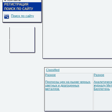
Контакты
РЕГИСТРАЦИЯ
ПОИСК ПО САЙТУ
Поиск по сайту
Classified
Разное
Разное
Прогнозы цен на рынке черных,
Аналитическ
цветных и драгоценных
журналу Мет
металлов.
Бюллетень