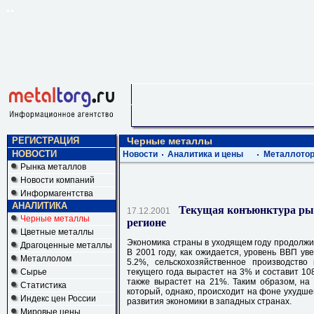
РЕГИСТРАЦИЯ
Черные металлы
НОВОСТИ
Новости
Аналитика и цены
Металлотор
Рынка металлов
Новости компаний
Информагентства
АНАЛИТИКА
Текущая конъюнктура ры
17.12.2001
Черные металлы
регионе
Цветные металлы
Экономика страны в уходящем году продолжил
Драгоценные металлы
В 2001 году, как ожидается, уровень ВВП у
Металлолом
5.2%, сельскохозяйственное производство
Сырье
текущего года вырастет на 3% и составит 10
также вырастет на 21%. Таким образом, на
Статистика
который, однако, происходит на фоне ухудш
Индекс цен России
развития экономики в западных странах.
Мировые цены