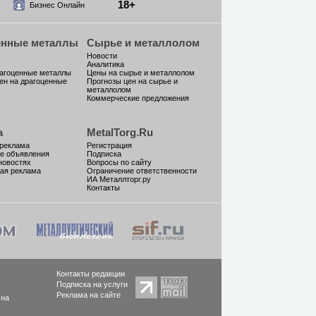
18+
Бизнес Онлайн
енные металлы
Сырье и металлолом
Новости
Аналитика
рагоценные металлы
Цены на сырье и металлолом
ен на драгоценные
Прогнозы цен на сырье и
металлолом
Коммерческие предложения
а
MetalTorg.Ru
 реклама
Регистрация
е объявления
Подписка
новостях
Вопросы по сайту
ая реклама
Ограничение ответственности
ИА Металлторг.ру
Контакты
Контакты редакции
Подписка на услуги
Реклама на сайте
 на