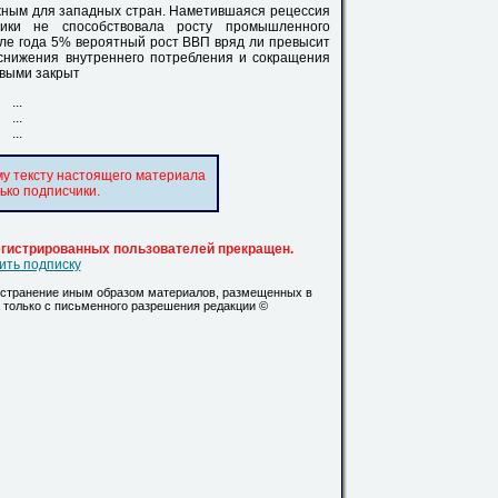
ожным для западных стран. Наметившаяся рецессия
мики не способствовала росту промышленного
ле года 5% вероятный рост ВВП вряд ли превысит
 снижения внутреннего потребления и сокращения
овыми закрыт
...
...
...
му тексту настоящего материала
ько подписчики.
регистрированных пользователей прекращен.
ть подписку
остранение иным образом материалов, размещенных в
а только с письменного разрешения редакции ©