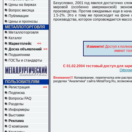
Безусловно, 2001 год явился достаточно сл
Цены на биржах
мировой (особенно американской) эконо
Вопрос месяца
производства. Против ожидаемых еще в нача
1.5-2%. Это к тому же происходит на фоне
Публикации
производства, которое сопровождается масс
Цены и прогнозы
МЕТАЛЛОТОРГОВЛЯ
Металлоторговля
Каталог
Маркетплейс
<<
Извините!
Доступ к полно
Доска объявлений
<<
имеют тол
Подшипники
ГОСТы и стандарты
С 01.02.2004 тестовый доступ для за
Оформи
Внимание!!!
Копирование, перепечатка или распр
разделах "Аналитика" сайта MetalTorg.Ru, возможн
ПОЛЬЗОВАТЕЛЯМ
Регистрация
<<
Подписка
Вопросы FAQ
Разделы
Информеры
Выставки
Реклама
О компании