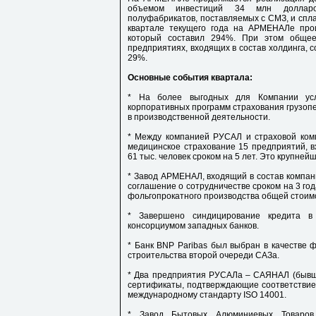
объемом инвестиций 34 млн долларов
полуфабрикатов, поставляемых с СМЗ, и спла
квартале текущего года на АРМЕНАЛе про
который составил 294%. При этом общее
предприятиях, входящих в состав холдинга, с
29%.
Основные события квартала:
* На более выгодных для Компании ус
корпоративных программ страхования грузопе
в производственной деятельности.
* Между компанией РУСАЛ и страховой ком
медицинское страхование 15 предприятий, в
61 тыс. человек сроком на 5 лет. Это крупне
* Завод АРМЕНАЛ, входящий в состав компан
соглашение о сотрудничестве сроком на 3 го
фольгопрокатного производства общей стоим
* Завершено синдицирование кредита в
консорциумом западных банков.
* Банк BNP Paribas был выбран в качестве 
строительства второй очереди САЗа.
* Два предприятия РУСАЛа – САЯНАЛ (бывш
сертификаты, подтверждающие соответствие
международному стандарту ISO 14001.
* Завод Бытовых Алюминиевых Товаров