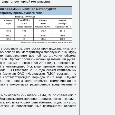
ступив только черной металлургии.
в основном за счет роста производства никеля и
еагировали на благоприятную мировую конъюнктуру
им направлениям цветной металлургии объемы
пали. Эффект послекризисной девальвации рубля,
ветных металлов в 1999-2001 годах, прекратился.
й в металлургию (исключая прямые иностранные
долен. В I квартале 2003 года объем капитальных
и (включая ОАО «Норильская ГМК») составил, по
ю соответствующего периода 2002 года. Однако
одъем внесла золотодобыча, стимулированная
льтате получившая расширенное кредитование и
быль отрасли снизилась на 44,8% по сравнению с
бельность промышленного производства отрасли в
ачительно ниже уровня рентабельности, достигнутого
собственные инвестиционные возможности отрасли