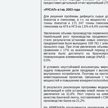
предоставил детальный отчет крупнейший (7
«РУСАЛ» в I кв. 2003 года
Для решения проблемы дефицита сырья дос
бокситов и глинозема, в т.ч. на мощностях 
тонны бокситов и 171 247 тонны глинозем
глинозема на АГК и НГЗ на 1,5% и 6,4% соотв
Увеличение объема производства первичног
Наибольший рост производства продемонс
стало результатом установки новых электро
предприятием было выпущено 109 761 т алюм
прошлого года. При этом увеличение объема
сравнению с 17% за аналогичный период п
металла было достигнуто на Краснояр
Новокузнецком алюминиевом заводе (НкАЗ) –
0,5%.
В условиях неустойчивой конъюнктуры миро
задачу повышения доли продукции с высок
внутреннего потребителя. Поэтому на прот
инвестиционным проектам, связанным с т
мощностей и повышению конкурентоспособно
В результате реализации программы модер
включающей в себя установку новой линии п
увеличился на 31,6%. Рост спроса на алю
качества баночной ленты, поставляемой с СМ
производство банок на 21,2%.
На АРМЕНАЛе продолжается реализация де