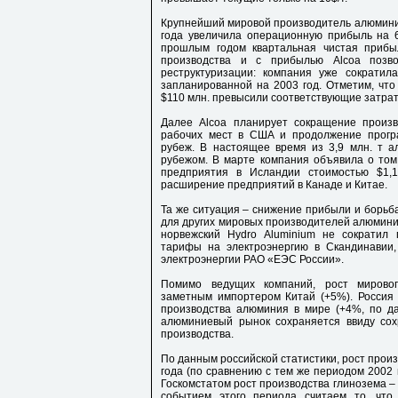
Крупнейший мировой производитель алюминия 
года увеличила операционную прибыль на 
прошлым годом квартальная чистая прибы
производства и с прибылью Alcoa позв
реструктуризации: компания уже сократил
запланированной на 2003 год. Отметим, что 
$110 млн. превысили соответствующие затрат
Далее Alcoa планирует сокращение произ
рабочих мест в США и продолжение прогр
рубеж. В настоящее время из 3,9 млн. т 
рубежом. В марте компания объявила о том
предприятия в Исландии стоимостью $1,
расширение предприятий в Канаде и Китае.
Та же ситуация – снижение прибыли и борьба
для других мировых производителей алюминия,
норвежский Hydro Aluminium не сократил
тарифы на электроэнергию в Скандинавии,
электроэнергии РАО «ЕЭС России».
Помимо ведущих компаний, рост мирово
заметным импортером Китай (+5%). Россия в
производства алюминия в мире (+4%, по да
алюминиевый рынок сохраняется ввиду сох
производства.
По данным российской статистики, рост прои
года (по сравнению с тем же периодом 2002 г
Госкомстатом рост производства глинозема –
событием этого периода считаем то, чт