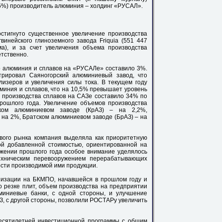
5%) производитель алюминия – холдинг «РУСАЛ».
тигнуто существенное увеличение производства
гвинейского глиноземного завода Friquia (551 447
а), и за счет увеличения объема производства
етственно.
о алюминия и сплавов на «РУСАЛе» составило 3%.
трировал Саяногорский алюминиевый завод, что
лизеров и увеличения силы тока. В текущем году
иния и сплавов, что на 10,5% превышает уровень
 производства сплавов на САЗе составило 34% по
рошлого года. Увеличение объемов производства
ском алюминиевом заводе (КрАЗ) – на 2,2%,
 на 2%, Братском алюминиевом заводе (БрАЗ) – на
вого рынка компания выделяла как приоритетную
ой добавленной стоимостью, ориентированной на
яжении прошлого года особое внимание уделялось
ехническим перевооружением перерабатывающих
сти производимой ими продукции.
низации на БКМПО, начавшейся в прошлом году и
о резке плит, объем производства на предприятии
миниевые банки, с одной стороны, и улучшение
З, с другой стороны, позволили РОСТАРу увеличить
сятилетней инвестиционной программы с общим