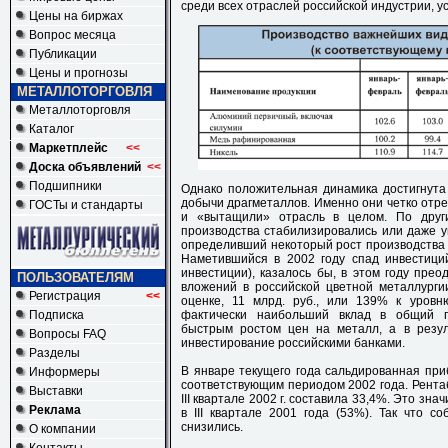
среди всех отраслей российской индустрии, у
Цены на биржах
Вопрос месяца
Публикации
Цены и прогнозы
МЕТАЛЛОТОРГОВЛЯ
Металлоторговля
Каталог
Маркетплейс
<<
Доска объявлений
<<
Подшипники
Однако положительная динамика достигнута 
добычи драгметаллов. Именно они четко отр
ГОСТы и стандарты
и «вытащили» отрасль в целом. По друг
производства стабилизировались или даже у
определивший некоторый рост производства ц
Наметившийся в 2002 году спад инвестици
инвестиции), казалось бы, в этом году прео
ПОЛЬЗОВАТЕЛЯМ
вложений в российской цветной металлурги
Регистрация
<<
оценке, 11 млрд. руб., или 139% к уровн
Подписка
фактически наибольший вклад в общий п
быстрым ростом цен на металл, а в резу
Вопросы FAQ
инвестирование российскими банками.
Разделы
В январе текущего года сальдированная при
Информеры
соответствующим периодом 2002 года. Рента
Выставки
III квартале 2002 г. составила 33,4%. Это зн
Реклама
в III квартале 2001 года (53%). Так что 
снизились.
О компании