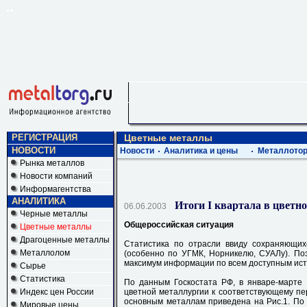
РЕГИСТРАЦИЯ
Цветные металлы
НОВОСТИ
Новости
Аналитика и цены
Металлотор
Рынка металлов
Новости компаний
Информагентства
АНАЛИТИКА
Итоги I квартала в цветн
06.06.2003
Черные металлы
Общероссийская ситуация
Цветные металлы
Драгоценные металлы
Статистика по отрасли ввиду сохраняющих
Металлолом
(особенно по УГМК, Норникелю, СУАЛу). Поэ
максимум информации по всем доступным ист
Сырье
Статистика
По данным Госкостата РФ, в январе-марте
Индекс цен России
цветной металлургии к соответствующему пе
основным металлам приведена на Рис.1. По
Мировые цены