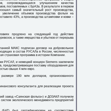
, сопровождающаяся улучшением качества
вов, поставляемых с БрАЗа. В результате в первом
изошел самый значительный рост производства,
 увеличение объемов производства фольги на
оставило 43%, а производства штамповки и ковки –
ловиях продлено на следующий год действие
ревозок, а также имущества и убытков от перерыва
панией МАКС подписан договор на добровольное
ходящих в состав РУСАЛа в России, численностью
йшая страховая программа в истории Компании.
ии РУСАЛ, и немецкий концерн Siemens заключили
да, предусматривающее поставку оборудования для
остью свыше 4 млн евро.
 размере 190 млн долларов, организованного
финансового консультанта для реализации проекта
ий завод «Саянская фольга») и ДОЗАКЛ получили
 систем экологического менеджмента предприятий
 (БАТ) был сертифицирован на соответствие