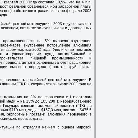
I квартал 2003 года составил 13,5%, что на 4 п.п.
 рост реальной среднемесячной заработной платы
их цен) работников отрасли в январе-феврале 2003
руда.
ской цветной металлургии в 2003 году составляет
 основном, опять же за счет никеля и драгоценных
ой промышленности на 5% выросло внутреннее
нваре-марте внутреннее потребление алюминия
январем-мартом 2002 года. Увеличение поставок
к и удовлетворение нужд автомобильной и
строительства, пищевой промышленности и
я предполагается в основном за счет расширения
ции высокого передела (проката, труб, листа,
правленность российской цветной металлургии. В
 данным ГТК РФ, сохранился в начале 2003 года на
рт алюминия на 3% по сравнению с I кварталом
ной меди – на 15% до 105 200 т, необработанного
т Государственный таможенный комитет (ГТК) , в
ил $719 млн, меди – $157,3 млн, никеля – $475,5
ия, экспортные поставки алюминия первичного в
ссийского производства.
итуации по отраслям начнем с оценки мировой