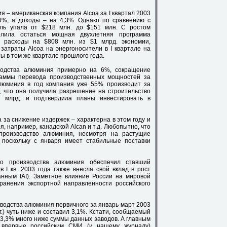
– американская компания Alcoa за I квартал 2003
6%, а доходы – на 4,3%. Однако по сравнению с
ль упала от $218 млн. до $151 млн. С ростом
олила остаться мощная двухлетняя программа
а расходы на $808 млн. из $1 млрд. экономии,
затраты Alcoa на энергоносители в I квартале на
ы в том же квартале прошлого года.
водства алюминия примерно на 6%, сокращение
аммы перевода производственных мощностей за
алюминия в год компания уже 55% производит за
, что она получила разрешение на строительство
1 млрд. и подтвердила планы инвестировать в
 за снижение издержек – характерна в этом году и
 например, канадской Alcan и т.д. Любопытно, что
 производство алюминия, несмотря на растущие
 поскольку с января имеет стабильные поставки
го производства алюминия обеспечил ставший
 I кв. 2003 года также внесла свой вклад в рост
нным IAI). Заметное влияние России на мировой
ранения экспортной направленности российского
зводства алюминия первичного за январь-март 2003
.) чуть ниже и составил 3,1%. Кстати, сообщаемый
 3,3% много ниже суммы данных заводов. А главным
о впервые российским СМИ (и нашему журналу)