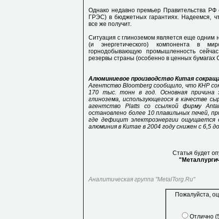
Однако недавно премьер Правительства РФ 
ГРЭС) в бюджетных гарантиях. Надеемся, ч
все же получит.
Ситуация с глиноземом является еще одним н
(и энергетического) компонента в ми
горнодобывающую промышленность сейчас
резервы страны (особенно в ценных бумагах 
Алюминиевое производство Китая сокращ
Агентство Bloomberg сообщило, что КНР с
170 тыс. тонн в год. Основная причина
глинозема, использующегося в качестве сы
агентство Platts со ссылкой фирму Ant
остановлено более 10 плавильных печей, пр
где дефицит электроэнергии ощущается ос
алюминия в Китае в 2004 году снижен с 6,5 до
Статья будет оп
"Металлурги
Аналитическая группа "MetalTorg.Ru"
Пожалуйста, оц
Отлично (