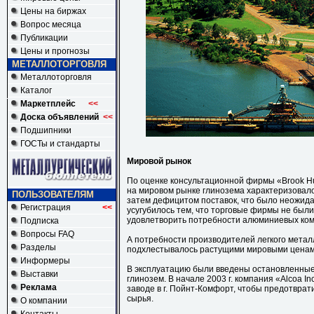
Цены на биржах
Вопрос месяца
Публикации
Цены и прогнозы
МЕТАЛЛОТОРГОВЛЯ
Металлоторговля
Каталог
Маркетплейс
<<
Доска объявлений
<<
Подшипники
ГОСТы и стандарты
Мировой рынок
По оценке консультационной фирмы «Brook Hunt
на мировом рынке глинозема характеризовал
ПОЛЬЗОВАТЕЛЯМ
затем дефицитом поставок, что было неожид
Регистрация
<<
усугубилось тем, что торговые фирмы не были
удовлетворить потребности алюминиевых ком
Подписка
Вопросы FAQ
А потребности производителей легкого металл
Разделы
подхлестывалось растущими мировыми ценам
Информеры
В эксплуатацию были введены остановленные
Выставки
глинозем. В начале 2003 г. компания «Alcoa Inc
Реклама
заводе в г. Пойнт-Комфорт, чтобы предотврат
сырья.
О компании