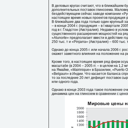
В деловых кругах считают, что в ближайшем 
дополнительных поставок глинозема. Маловер
бездействующем сейчас заводе компании «Рус
настоящее время новых проектов продукция ре
В ближайшие два года только один крупный за
– в конце 2004 г. (продукция – в I квартале 20
год в г. Гладстон (Австралия). Недавно в усл
существенного расширения мощностей на ряде
«Alunorte» предполагает ввести в действие го
250 тыс. т и «Pinjarra» (Австралия) – 600 тыс. т
Однако до конца 2005 г. или начала 2006 г. ро
окажет заметного влияния на положение на р
Кроме того, в настоящее время ряд фирм ос
масштабе (в 2004 – 2005 гг. – в целом на 1,2 м
на Ямайке, «Mairinique» в Бразилии, «Puerto 
«Belgaun» в Индии. Что касается баланса сп
то за последние 20 лет дефицит поставок сыр
или одного года.
Однако в конце 2003 года такое положение о
динамика цен на глинозем в сравнении с цено