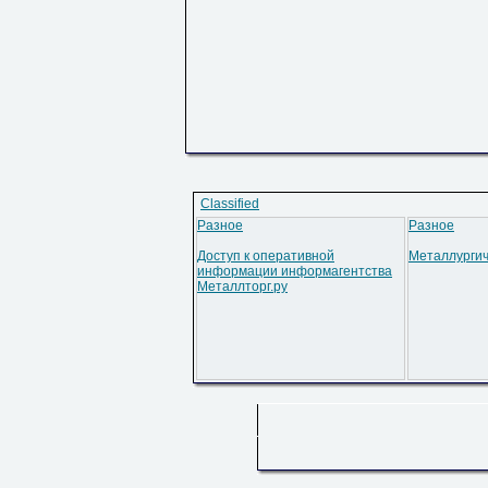
Classified
Разное
Разное
Доступ к оперативной
Металлургич
информации информагентства
Металлторг.ру