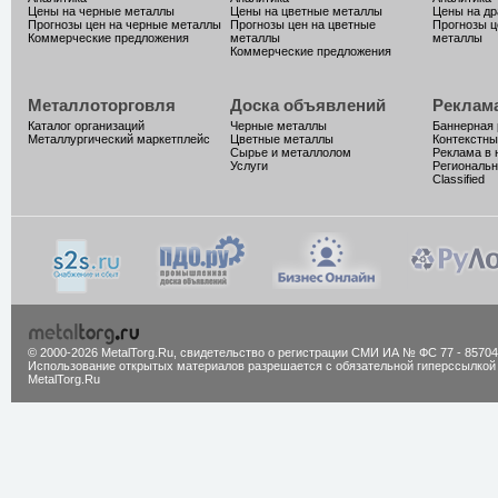
Цены на черные металлы
Цены на цветные металлы
Цены на д
Прогнозы цен на черные металлы
Прогнозы цен на цветные
Прогнозы ц
Коммерческие предложения
металлы
металлы
Коммерческие предложения
Металлоторговля
Доска объявлений
Реклам
Каталог организаций
Черные металлы
Баннерная
Металлургический маркетплейс
Цветные металлы
Контекстны
Сырье и металлолом
Реклама в 
Услуги
Региональн
Classified
© 2000-2026 MetalTorg.Ru,
cвидетельство о регистрации СМИ ИА № ФС 77 - 85704
Использование открытых материалов разрешается с обязательной гиперссылкой
MetalTorg.Ru