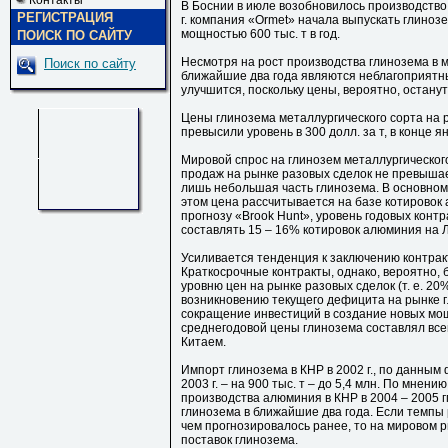
Контакты
В Боснии в июле возобновилось производство г
РЕГИСТРАЦИЯ
г. компания «Ormet» начала выпускать глинозе
мощностью 600 тыс. т в год.
ПОИСК ПО САЙТУ
Несмотря на рост производства глинозема в 
Поиск по сайту
ближайшие два года являются неблагоприятн
улучшится, поскольку цены, вероятно, останут
Цены глинозема металлургического сорта на ры
превысили уровень в 300 долл. за т, в конце ян
Мировой спрос на глинозем металлургического 
продаж на рынке разовых сделок не превышае
лишь небольшая часть глинозема. В основном
этом цена рассчитывается на базе котировок 
прогнозу «Brook Hunt», уровень годовых контра
составлять 15 – 16% котировок алюминия на 
Усиливается тенденция к заключению контрак
Краткосрочные контракты, однако, вероятно,
уровню цен на рынке разовых сделок (т. е. 20
возникновению текущего дефицита на рынке г
сокращение инвестиций в создание новых мощно
среднегодовой цены глинозема составлял всего
Китаем.
Импорт глинозема в КНР в 2002 г., по данным 
2003 г. – на 900 тыс. т – до 5,4 млн. По мнен
производства алюминия в КНР в 2004 – 2005 г
глинозема в ближайшие два года. Если темпы
чем прогнозировалось ранее, то на мировом р
поставок глинозема.