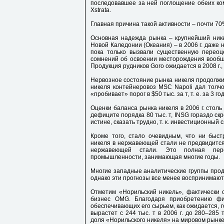
последовавшее за ней поглощение обеих ком
Xstrata.
Главная причина такой активности – почти 70%
Основная надежда рынка – крупнейший нике
Новой Каледонии (Океания) – в 2006 г. даже 
пока только вызвали существенную переоце
сомнений об освоении месторождения вообщ
Продукция рудников Goro ожидается в 2008 г.,
Нервозное состояние рынка никеля продолжило
никеля контейнеровоз MSC Napoli дал толчо
«пробивает» порог в $50 тыс. за т, т. е. за 3 
Оценки баланса рынка никеля в 2006 г. столь
дефиците порядка 80 тыс. т, INSG гораздо скр
истине, сказать трудно, т. к. инвестиционный 
Кроме того, стало очевидным, что ни быс
никеля в нержавеющей стали не предвидится,
нержавеющей стали. Это полная пере
промышленности, занимающая многие годы.
Многие западные аналитические группы прод
однако эти прогнозы все менее воспринимаютс
Отметим «Норильский никель», фактически 
бизнес OMG. Благодаря приобретению финс
обеспечивающих его сырьем, как ожидается, 
вырастет с 244 тыс. т в 2006 г. до 280–285
доля «Норильского никеля» на мировом рынке