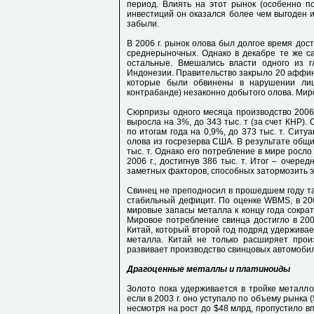
период. Влиять на этот рынок (особенно по
инвестиций он оказался более чем выгоден и
забыли.
В 2006 г. рынок олова был долгое время дос
среднерыночных. Однако в декабре те же с
остальные. Вмешались власти одного из 
Индонезии. Правительство закрыло 20 аффин
которые были обвинены в нарушении лиц
контрабанде) незаконно добытого олова. Мир
Сюрпризы одного месяца производство 2006 
выросла на 3%, до 343 тыс. т (за счет КНР)
по итогам года на 0,9%, до 373 тыс. т. Сит
олова из госрезерва США. В результате общи
тыс. т. Однако его потребление в мире росл
2006 г., достигнув 386 тыс. т. Итог – очере
заметных факторов, способных затормозить э
Свинец не преподносил в прошедшем году та
стабильный дефицит. По оценке WBMS, в 200
мировые запасы металла к концу года сократи
Мировое потребление свинца достигло в 2006
Китай, который второй год подряд удерживае
металла. Китай не только расширяет прои
развивает производство свинцовых автомоби
Драгоценные металлы и платиноиды
Золото пока удерживается в тройке металло
если в 2003 г. оно уступало по объему рынка (
несмотря на рост до $48 млрд, пропустило вп