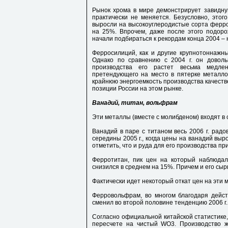
Рынок хрома в мире демонстрирует завидну
практически не меняется. Безусловно, этого
выросли на высокоуглеродистые сорта ферро
на 25%. Впрочем, даже после этого подоро
начали подбираться к рекордам конца 2004 – н
Ферросилиций, как и другие крупнотоннажн
Однако по сравнению с 2004 г. он довол
производства его растет весьма медлен
претендующего на место в пятерке металл
крайнюю энергоемкость производства качеств
позиции России на этом рынке.
Ванадий, титан, вольфрам
Эти металлы (вместе с молибденом) входят в
Ванадий в паре с титаном весь 2006 г. радо
середины 2005 г., когда цены на ванадий выро
отметить, что и руда для его производства пр
Ферротитан, пик цен на который наблюдал
снизился в среднем на 15%. Причем и его сыр
Фактически идет некоторый откат цен на эти 
Ферровольфрам, во многом благодаря дейст
сменил во второй половине тенденцию 2006 г.
Согласно официальной китайской статистике,
пересчете на чистый WO3. Производство ж