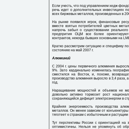
Если учесть, что под управлением хедж-фондов
речь идет о дополнительных инвестициях по
всех биржевых металлов, произведенных в 200
На рынке появился игрок, финансовые рес
вместе взятых потребителей цветных метал
напрочь забыл о существовании реального
предпрития ОЦМ все более ориентируют
контрактов, некогда бывших основными на LME
Кратко рассмотрим ситуацию и специфику по
состоянию на май 2007 г.
Алюминий
С 2004 г. цены первичного алюминия выросли
9%. Зато кардинально изменилась географи
сместился на Восток, и, похоже, возвраща
производство алюминия выросло в 3,4 раза, 
год.
Наращивание мощностей и объемов не мож
довольно активно тормозит рост национа
сохраняющийся дефицит электроэнергии в ст
Крайняя энергоемкость производства алю
металлов. Он менее зависим от конъюнктуры 
тяготеет к странам с избыточным и растущим
Тут перспективы России с ориентацией на 
оптимистичны. Нельзя не упомянуть об об