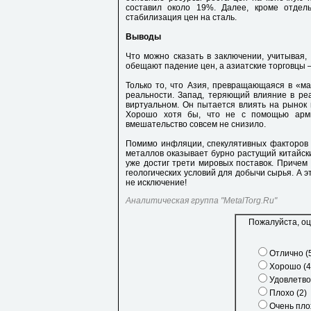
составил около 19%. Далее, кроме отдель
стабилизация цен на сталь.
Выводы
Что можно сказать в заключении, учитывая,
обещают падение цен, а азиатские торговцы –
Только то, что Азия, превращающаяся в «ма
реальности. Запад, теряющий влияние в реа
виртуальном. Он пытается влиять на рынок
Хорошо хотя бы, что не с помощью арми
вмешательство совсем не снизило.
Помимо инфляции, спекулятивных факторов 
металлов оказывает бурно растущий китайски
уже достиг трети мировых поставок. Причем
геологических условий для добычи сырья. А э
не исключение!
Аналитическая группа "MetalTorg.Ru"
Пожалуйста, оц
Отлично (
Хорошо (4
Удовлетво
Плохо (2)
Очень плох