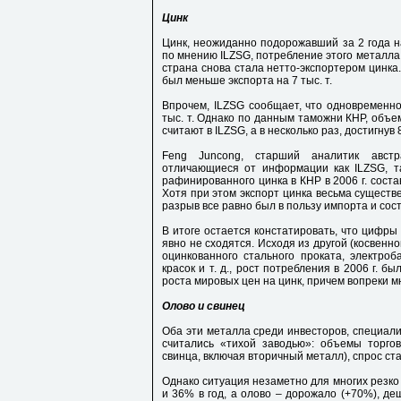
Цинк
Цинк, неожиданно подорожавший за 2 года н
по мнению ILZSG, потребление этого металла в
страна снова стала нетто-экспортером цинка
был меньше экспорта на 7 тыс. т.
Впрочем, ILZSG сообщает, что одновременно
тыс. т. Однако по данным таможни КНР, объе
считают в ILZSG, а в несколько раз, достигнув 8
Feng Juncong, старший аналитик австр
отличающиеся от информации как ILZSG, т
рафинированного цинка в КНР в 2006 г. соста
Хотя при этом экспорт цинка весьма существе
разрыв все равно был в пользу импорта и сост
В итоге остается констатировать, что цифры
явно не сходятся. Исходя из другой (косвенн
оцинкованного стального проката, электро
красок и т. д., рост потребления в 2006 г. б
роста мировых цен на цинк, причем вопреки 
Олово и свинец
Оба эти металла среди инвесторов, специал
считались «тихой заводью»: объемы торгов
свинца, включая вторичный металл), спрос ст
Однако ситуация незаметно для многих резко 
и 36% в год, а олово – дорожало (+70%), де