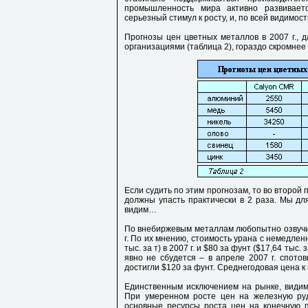
промышленность мира активно развивает
серьезный стимул к росту, и, по всей видимости
Прогнозы цен цветных металлов в 2007 г., 
организациями (таблица 2), гораздо скромнее
Если судить по этим прогнозам, то во второй 
должны упасть практически в 2 раза. Мы дл
видим…
По внебиржевым металлам любопытно озвучить
г. По их мнению, стоимость урана с немедлен
тыс. за т) в 2007 г. и $80 за фунт ($17,64 тыс.
явно не сбудется – в апреле 2007 г. спото
достигли $120 за фунт. Среднегодовая цена к
Единственным исключением на рынке, видимо
При умеренном росте цен на железную руду
основные ресурсы роста цен на конечную п