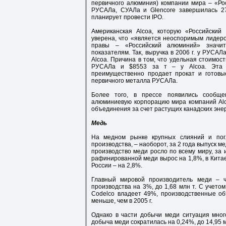
первичного алюминия) компании мира – «Ро
РУСАЛа, СУАЛа и Glencore завершилась 27
планирует провести IPO.
Американская Alcoa, которую «Российски
уверена, что «является неоспоримым лидер
правы – «Российский алюминий» значи
показателям. Так, выручка в 2006 г. у РУСАЛ
Alcoa. Причина в том, что удельная стоимос
РУСАЛа и $8553 за т – у Alcoa. Эта р
преимущественно продает прокат и готовы
первичного металла РУСАЛа.
Более того, в прессе появились сообщ
алюминиевую корпорацию мира компаний Alc
объединения за счет растущих канадских эне
Медь
На медном рынке крупных слияний и пог
производства, – наоборот, за 2 года выпуск ме
производство меди росло по всему миру, за
рафинированной меди вырос на 1,8%, в Китае 
России – на 2,8%.
Главный мировой производитель меди – ч
производства на 3%, до 1,68 млн т. С учетом
Codelco владеет 49%, производственные об
меньше, чем в 2005 г.
Однако в части добычи меди ситуация много
добыча меди сократилась на 0,24%, до 14,95 