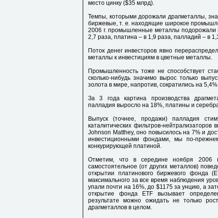
место цинку ($35 млрд).
Темпы, которыми дорожали драгметаллы, зна
биржевые, т. е. находящие широкое промышлен
2006 г. промышленные металлы подорожали в 3
2,7 раза, платина – в 1,9 раза, палладий – в 1,
Поток денег инвесторов явно перераспреде
металлы к инвестициям в цветные металлы.
Промышленность тоже не способствует стаб
сколько-нибудь значимо вырос только выпу
золота в мире, напротив, сократились на 5,4%
За 3 года картина производства драгмет
палладия выросло на 18%, платины и серебра 
Выпуск (точнее, продажи) палладия сти
каталитических фильтров-нейтрализаторов вы
Johnson Matthey, оно повысилось на 7% и дос
инвестиционными фондами, мы по-прежне
конкурирующей платиной.
Отметим, что в середине ноября 2006 г
самостоятельное (от других металлов) повед
открытии платинового биржевого фонда (E
максимального за все время наблюдения уров
упали почти на 16%, до $1175 за унцию, а зат
открытие фонда ETF вызывает определен
результате можно ожидать не только рос
драгметаллов в целом.