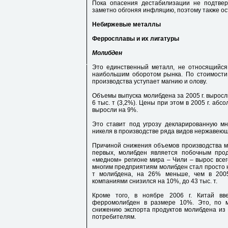
Пока опасения дестабилизации не подтвер
заметно обгоняя инфляцию, поэтому также ос
Небиржевые металлы
Ферросплавы и их лигатуры
Молибден
Это единственный металл, не относящийся
наибольшим оборотом рынка. По стоимости
производства уступает магнию и олову.
Объемы выпуска молибдена за 2005 г. выросли
6 тыс. т (3,2%). Цены при этом в 2005 г. абс
выросли на 9%.
Это ставит под угрозу декларированную м
никеля в производстве ряда видов нержавеющ
Причиной снижения объемов производства мо
первых, молибден является побочным прод
«медном» регионе мира – Чили – вырос все
многим предприятиям молибден стал просто не
т молибдена, на 26% меньше, чем в 2005
компаниями снизился на 10%, до 43 тыс. т.
Кроме того, в ноябре 2006 г. Китай в
ферромолибден в размере 10%. Это, по м
снижению экспорта продуктов молибдена из 
потребителям.