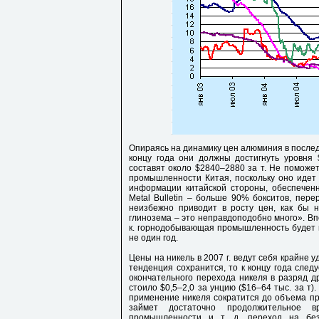
Опираясь на динамику цен алюминия в послед
концу года они должны достигнуть уровня
составят около $2840–2880 за т. Не поможе
промышленности Китая, поскольку оно идет 
информации китайской стороны, обеспечен
Metal Bulletin – больше 90% бокситов, пер
неизбежно приводит в росту цен, как бы 
глинозема – это неправдоподобно много». Впо
к. горнодобывающая промышленность будет 
не один год.
Цены на никель в 2007 г. ведут себя крайне 
тенденция сохранится, то к концу года следу
окончательного перехода никеля в разряд дра
стоило $0,5–2,0 за унцию ($16–64 тыс. за т)
применение никеля сократится до объема пр
займет достаточно продолжительное в
промышленности и т. д. переход на бе