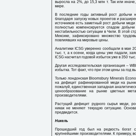
выросла на 2%, до 15,3 млн т. Так или инач
мире.
В последние годы активный рост добычи н
благодаря запуску новых проектов и расшире
источников есть заметный рост добычи меди 
полностью компенсируется спадом добычи 
нестабильностью ситуации в Чили. В этой ст
Мексике, зафиксировано множество трудовы
повлиявших на мировые цены.
Аналитики ICSG уверенно сообщали в мае 20
тыс. т, а к осени, когда цены уже падали, за
ICSG насчитал годовой избыток уже в 350 тыс.
Другая исследовательская организация – W
избытка. Тот факт, что при этом цены за год 
Только лондонская Bloomsbury Minerals Econo
на дефицит рафинированной меди на рынке, 
пожалуй, единственная западная аналитическ
ценообразование на рынке цветных мета
производителями.
Растущий дефицит рудного сырья меди, ро
никак не меняют текущую ситуацию. Основ
предвидится.
Никель
Прошедший год был на редкость богат с
крупнейшими производителями. К примеру, вс