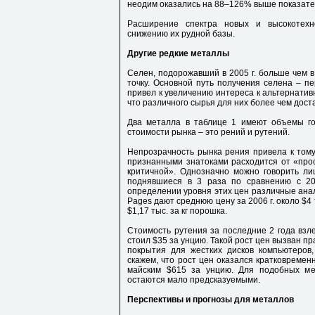
неодим оказались на 88–126% выше показател
Расширение спектра новых и высокотех
снижению их рудной базы.
Другие редкие металлы
Селен, подорожавший в 2005 г. больше чем в 
точку. Основной путь получения селена – п
привел к увеличению интереса к альтернатив
что различного сырья для них более чем дост
Два металла в таблице 1 имеют объемы го
стоимости рынка – это рений и рутений.
Непрозрачность рынка рения привела к тому
признанными знатоками расходится от «про
критичной». Однозначно можно говорить лиш
поднявшиеся в 3 раза по сравнению с 20
определении уровня этих цен различные анал
Pages дают среднюю цену за 2006 г. около $4 т
$1,17 тыс. за кг порошка.
Стоимость рутения за последние 2 года взле
стоил $35 за унцию. Такой рост цен вызван п
покрытия для жестких дисков компьютеров,
скажем, что рост цен оказался кратковремен
майским $615 за унцию. Для подобных ме
остаются мало предсказуемыми.
Перспективы и прогнозы для металлов