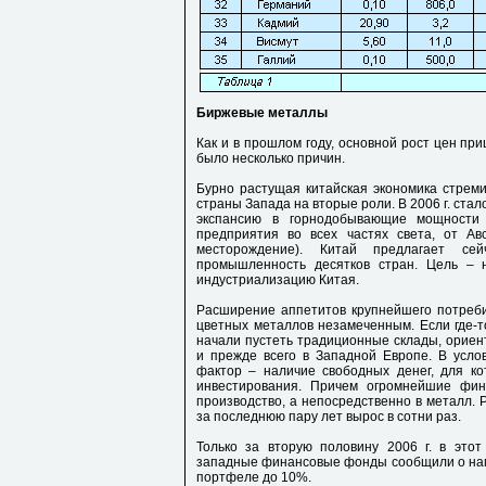
Биржевые металлы
Как и в прошлом году, основной рост цен пр
было несколько причин.
Бурно растущая китайская экономика стрем
страны Запада на вторые роли. В 2006 г. стал
экспансию в горнодобывающие мощности
предприятия во всех частях света, от Ав
месторождение). Китай предлагает се
промышленность десятков стран. Цель –
индустриализацию Китая.
Расширение аппетитов крупнейшего потреби
цветных металлов незамеченным. Если где-т
начали пустеть традиционные склады, ориен
и прежде всего в Западной Европе. В усл
фактор – наличие свободных денег, для ко
инвестирования. Причем огромнейшие фи
производство, а непосредственно в металл.
за последнюю пару лет вырос в сотни раз.
Только за вторую половину 2006 г. в это
западные финансовые фонды сообщили о нам
портфеле до 10%.