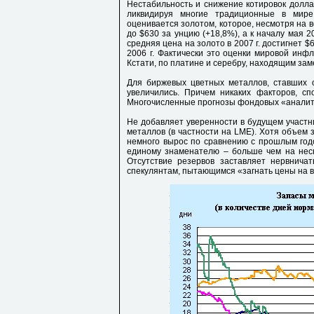
Нестабильность и снижение котировок долла
ликвидируя многие традиционные в мир
оценивается золотом, которое, несмотря на в
до $630 за унцию (+18,8%), а к началу мая 2
средняя цена на золото в 2007 г. достигнет $
2006 г. Фактически это оценки мировой инф
Кстати, по платине и серебру, находящим з
Для биржевых цветных металлов, ставших 
увеличились. Причем никаких факторов, сп
Многочисленные прогнозы фондовых «аналити
Не добавляет уверенности в будущем участн
металлов (в частности на LME). Хотя объем 
немного вырос по сравнению с прошлым годо
единому знаменателю – больше чем на неск
Отсутствие резервов заставляет нервнича
спекулянтам, пытающимся «загнать цены на вы