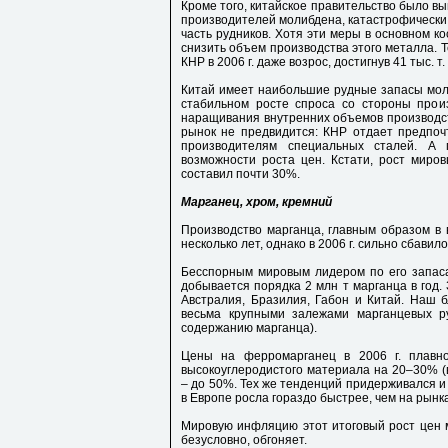
Кроме того, китайское правительство было вы
производителей молибдена, катастрофически
часть рудников. Хотя эти меры в основном к
снизить объем производства этого металла. 
КНР в 2006 г. даже возрос, достигнув 41 тыс. т.
Китай имеет наибольшие рудные запасы мол
стабильном росте спроса со стороны прои
наращивания внутренних объемов производств
рынок не предвидится: КНР отдает предпочт
производителям специальных сталей. А
возможности роста цен. Кстати, рост миро
составил почти 30%.
Марганец, хром, кремний
Производство марганца, главным образом в 
несколько лет, однако в 2006 г. сильно сбавил
Бесспорным мировым лидером по его запаса
добывается порядка 2 млн т марганца в год
Австралия, Бразилия, Габон и Китай. Наш 
весьма крупными залежами марганцевых р
содержанию марганца).
Цены на ферромарганец в 2006 г. плавно
высокоуглеродистого материала на 20–30% (в
– до 50%. Тех же тенденций придерживался и 
в Европе росла гораздо быстрее, чем на рынк
Мировую инфляцию этот итоговый рост цен ма
безусловно, обгоняет.