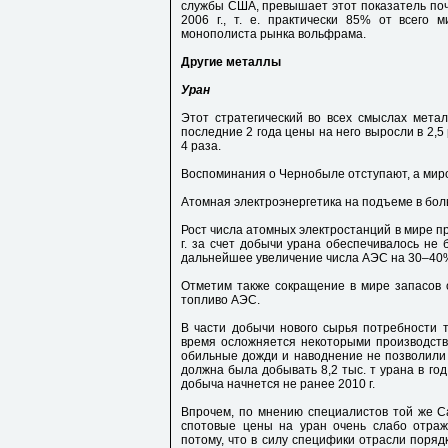
службы США, превышает этот показатель почт
2006 г., т. е. практически 85% от всего 
монополиста рынка вольфрама.
Другие металлы
Уран
Этот стратегический во всех смыслах мета
последние 2 года цены на него выросли в 2,5 
4 раза.
Воспоминания о Чернобыле отступают, а мир
Атомная электроэнергетика на подъеме в бол
Рост числа атомных электростанций в мире при
г. за счет добычи урана обеспечивалось не 
дальнейшее увеличение числа АЭС на 30–40
Отметим также сокращение в мире запасов 
топливо АЭС.
В части добычи нового сырья потребности 
время осложняется некоторыми производстве
обильные дожди и наводнение не позволили 
должна была добывать 8,2 тыс. т урана в го
добыча начнется не ранее 2010 г.
Впрочем, по мнению специалистов той же C
спотовые цены на уран очень слабо отраж
потому, что в силу специфики отрасли поря