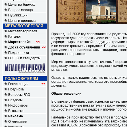
Цены на биржах
Вопрос месяца
Публикации
Цены и прогнозы
МЕТАЛЛОТОРГОВЛЯ
Металлоторговля
Прошедший 2006 год запомнился на редкость
Каталог
государств для него практически стерлись. Че
Маркетплейс
<<
дефицит сырья и готовой продукции, громкие 
и не менее громкие их продажи. Причем «пого
Доска объявлений
<<
растущие транснациональные холдинги, сколь
Подшипники
финансового рынков.
ГОСТы и стандарты
Мир металлов явно вступил в сложный перехо
предсказуемость становятся недостижимой ме
металлов.
Остается только надеяться, что ясность ситуа
ПОЛЬЗОВАТЕЛЯМ
оставляет ощущение, что, когда это произойд
Регистрация
<<
другому…
Подписка
Общие тенденции
Вопросы FAQ
Разделы
В отличие от финансовых аспектов деятельно
Информеры
производственные показатели «в раз» меняю
мощностей – событие редкое и вполне прогно
Выставки
Реклама
Глобальное производство металлов в последн
год. Практически не изменилась эта закономер
О компании
составил 9,35%. В основном это происходит за