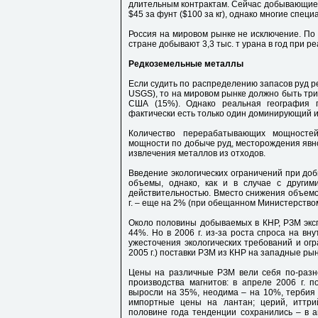
длительным контрактам. Сейчас добывающие
$45 за фунт ($100 за кг), однако многие спец
Россия на мировом рынке не исключение. По
стране добывают 3,3 тыс. т урана в год при ре
Редкоземельные металлы
Если судить по распределению запасов руд 
USGS), то на мировом рынке должно быть три 
США (15%). Однако реальная география п
фактически есть только один доминирующий и
Количество перерабатывающих мощност
мощности по добыче руд, месторождения явно
извлечения металлов из отходов.
Введение экологических ограничений при до
объемы, однако, как и в случае с другим
действительностью. Вместо снижения объемов,
г. – еще на 2% (при обещанном Министерство
Около половины добываемых в КНР, РЗМ экспо
44%. Но в 2006 г. из-за роста спроса на вн
ужесточения экологических требований и ог
2005 г.) поставки РЗМ из КНР на западные ры
Цены на различные РЗМ вели себя по-разно
производства магнитов: в апреле 2006 г. 
выросли на 35%, неодима – на 10%, тербия 
импортные цены на лантан; церий, иттри
половине года тенденции сохранились – в 