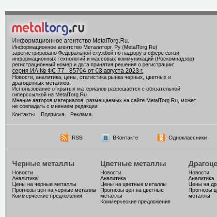
Информационное агентство MetalTorg.Ru
.
Информационное агентство Металлторг. Ру (MetalTorg.Ru)
зарегистрировано Федеральной службой по надзору в сфере связи,
информационных технологий и массовых коммуникаций (Роскомнадзор),
регистрационный номер и дата принятия решения о регистрации:
серия ИА № ФС 77 - 85704 от 03 августа 2023 г.
Новости, аналитика, цены, статистика рынка черных, цветных и
драгоценных металлов.
Использование открытых материалов разрешается с обязательной
гиперссылкой на MetalTorg.Ru
Мнение авторов материалов, размещаемых на сайте MetalTorg.Ru, может
не совпадать с мнением редакции.
Контакты
Подписка
Реклама
RSS
ВКонтакте
Одноклассники
Черные металлы
Цветные металлы
Драгоц
Новости
Новости
Новости
Аналитика
Аналитика
Аналитика
Цены на черные металлы
Цены на цветные металлы
Цены на д
Прогнозы цен на черные металлы
Прогнозы цен на цветные
Прогнозы ц
Коммерческие предложения
металлы
металлы
Коммерческие предложения