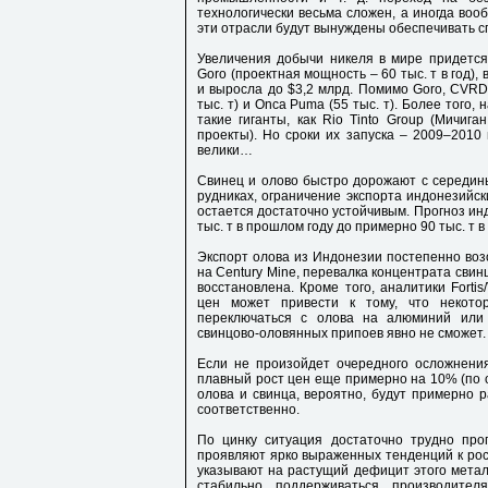
технологически весьма сложен, а иногда воо
эти отрасли будут вынуждены обеспечивать с
Увеличения добычи никеля в мире придется
Goro (проектная мощность – 60 тыс. т в год), 
и выросла до $3,2 млрд. Помимо Goro, CVRD 
тыс. т) и Onca Puma (55 тыс. т). Более того
такие гиганты, как Rio Tinto Group (Мичига
проекты). Но сроки их запуска – 2009–2010
велики…
Свинец и олово быстро дорожают с середины
рудниках, ограничение экспорта индонезийск
остается достаточно устойчивым. Прогноз инд
тыс. т в прошлом году до примерно 90 тыс. т в 
Экспорт олова из Индонезии постепенно возо
на Century Mine, перевалка концентрата свин
восстановлена. Кроме того, аналитики Fortis
цен может привести к тому, что некотор
переключаться с олова на алюминий или 
свинцово-оловянных припоев явно не сможет.
Если не произойдет очередного осложнения
плавный рост цен еще примерно на 10% (по 
олова и свинца, вероятно, будут примерно р
соответственно.
По цинку ситуация достаточно трудно про
проявляют ярко выраженных тенденций к рос
указывают на растущий дефицит этого металл
стабильно поддерживаться производител