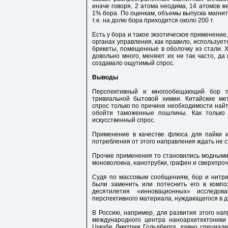
иначе говоря, 2 атома неодима, 14 атомов ж
1% бора. По оценкам, объемы выпуска магнито
т.е. на долю бора приходится около 200 т.
Есть у бора и такое экзотическое применение
органах управления, как правило, использует
брикеты, помещенные в оболочку из стали. 
довольно много, меняют их не так часто, да 
создавало ощутимый спрос.
Выводы
Перспективный и многообещающий бор 
тривиальной бытовой химии. Китайские ме
спрос только по причине необходимости найт
обойти таможенные пошлины. Как только 
искусственный спрос.
Применение в качестве флюса для пайки и
потребления от этого направления ждать не с
Прочие применения то становились модными,
моноволокна, нанотрубки, графен и сверхпроч
Судя по массовым сообщениям, бор и нитри
были заменить или потеснить его в компо
десятилетия «инновационных» исследо
перспективного материала, нуждающегося в 
В Россию, например, для развития этого на
международного центра наноархитектоники
Цукубе Дмитрия Гольдберга, давно специал