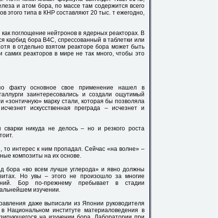
елеза и атом бора, по массе там содержится всего
в этого типа в КНР составляют 20 тыс. т ежегодно,
, как поглощение нейтронов в ядерных реакторах. В
ся карбид бора B4C, спрессованный в таблетки или
Хотя в отдельно взятом реакторе бора может быть
и самих реакторов в мире не так много, чтобы это
по факту основное свое применение нашел в
таллурги заинтересовались и создали ощутимый
и «зонтичную» марку стали, которая бы позволяла
исчезнет искусственная преграда – исчезнет и
 сварки никуда не делось – но и резкого роста
тоит.
 то интерес к ним пропадал. Сейчас «на волне» –
ные композиты на их основе.
д бора «во всем лучше углерода» и явно должны
зитах. Но увы – этого не произошло за многие
ваний. Бор по-прежнему пребывает в стадии
дальнейшем изучении.
правления даже выписали из Японии руководителя
 в Национальном институте материаловедения в
изирующегося на изучении бора. Лаборатории при