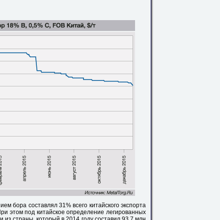
нием бора составлял 31% всего китайского экспорта
При этом под китайское определение легированных
 из страны, который в 2014 году составил 93,7 млн