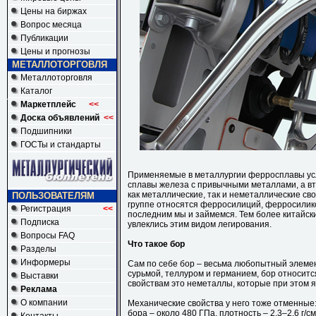
Цены на биржах
Вопрос месяца
Публикации
Цены и прогнозы
МЕТАЛЛОТОРГОВЛЯ
Металлоторговля
Каталог
Маркетплейс
<<
Доска объявлений
<<
Подшипники
ГОСТы и стандарты
Применяемые в металлургии ферросплавы усл
сплавы железа с привычными металлами, а в
как металлические, так и неметаллические св
ПОЛЬЗОВАТЕЛЯМ
группе относятся ферросилиций, ферросилик
Регистрация
<<
последним мы и займемся. Тем более китайск
Подписка
увлеклись этим видом легирования.
Вопросы FAQ
Что такое бор
Разделы
Информеры
Сам по себе бор – весьма любопытный элемен
сурьмой, теллуром и германием, бор относит
Выставки
свойствам это неметаллы, которые при этом 
Реклама
О компании
Механические свойства у него тоже отменные:
бора – около 480 ГПа, плотность – 2,3–2,6 г/с