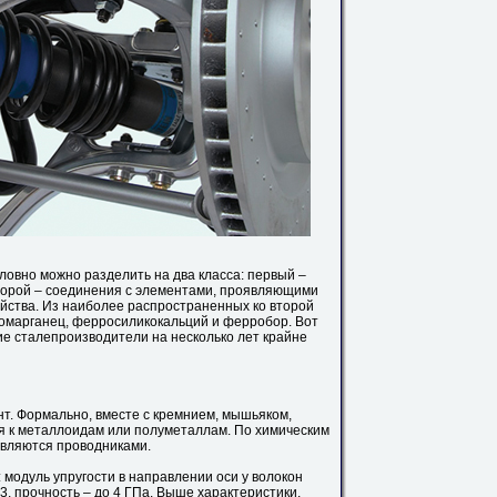
овно можно разделить на два класса: первый –
торой – соединения с элементами, проявляющими
ойства. Из наиболее распространенных ко второй
омарганец, ферросиликокальций и ферробор. Вот
ие сталепроизводители на несколько лет крайне
т. Формально, вместе с кремнием, мышьяком,
ся к металлоидам или полуметаллам. По химическим
являются проводниками.
 модуль упругости в направлении оси у волокон
м3, прочность – до 4 ГПа. Выше характеристики,