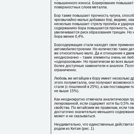
повышенного износа. Борирование повышает и
поверхностных слоев металла.
Бор также повышает прочность чугуна, спосо
чрезвычайно малых добавках бор, видимо, ок
несколько повышает стрелу прогиба и ударную
содержаниях бора повышается прочность, но с
увеличивается риск образования трещин. Но н
бора менее 0,4%.
Борсодержащие стали находят свое применени
автомобилестроении. Но количество таких де
же относительно мало. Да и отношение к дви
неоднозначно – такие элементы очень не люб
«одноразовым». Но практически во всех выше
более доступные заменители и аналоги. Поэт
ограниченно.
Любовь же китайцев к бору имеет несколько 
этого полуметалла, они получают возможност
стали (с пошлиной в 25%), а как поставщики 
не выше 15%).
Как неоднократно отмечала аналитическая гр
легированной, если содержит хотя бы 0,5% л
свойства. По китайским же правилам, если тов
достаточно значительно меньшего содержани
может и не сказываться.
Неудивительно, что единственные действите
родом из Китая (рис. 1).