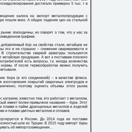
 псевдолегирования достигало примерно 5 тыс. т в
мещение налога на экспорт металлопродукции с
ре пошли вниз. А общее падение цен на стальной
ынке эпизодичны, но говорят о том, что у нас за
приведенном графике.
 добавляемый бор на свойства стали, китайцев не
уры это и не страшно – снижение свариваемости и
. В строительстве сваркой арматуры пользуются
т китайскую продукцию. А вот к поставкам плоского
требителей есть вопросы, т.к. иногда количества
нормы. И после термообработки можно получить
считывали.
ие бора (и его соединений) – в качестве флюса.
 изготовления покрытий сварочных электродов и
аниченно, поэтому оценить объемы этого рынка
с натрием, известно тем, кто работает с металлом,
орый имеет более привычное название – бура. Этот
и плавке и пайке драгоценных металлов и изделий
арки и плавки цветных металлов и сплавов.
ортируется в Россию. До 2014 года ее поставки
 полностью шли из Турции. В 2015 году импорт буры
подумать об импортозамещении…