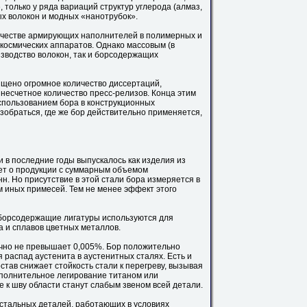
только у ряда вариаций структур углерода (алмаз,
ых волокон и модных «нанотрубок».
ачестве армирующих наполнителей в полимерных и
космических аппаратов. Однако массовым (в
оизводство волокон, так и борсодержащих
ищено огромное количество диссертаций,
несчетное количество пресс-релизов. Конца этим
использованием бора в конструкционных
обраться, где же бор действительно применяется,
 в последние годы выпускалось как изделия из
ет о продукции с суммарным объемом
нн. Но присутствие в этой стали бора измеряется в
м иных примесей. Тем не менее эффект этого
 борсодержащие лигатуры используются для
а и сплавов цветных металлов.
чно не превышает 0,005%. Бор положительно
 распад аустенита в аустенитных сталях. Есть и
тав снижает стойкость стали к перегреву, вызывая
дополнительное легирование титаном или
 к шву области станут слабым звеном всей детали.
тальных деталей, работающих в условиях