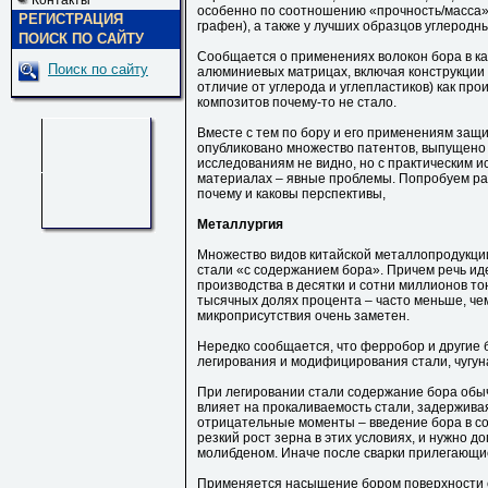
Контакты
особенно по соотношению «прочность/масса», 
РЕГИСТРАЦИЯ
графен), а также у лучших образцов углеродн
ПОИСК ПО САЙТУ
Сообщается о применениях волокон бора в к
Поиск по сайту
алюминиевых матрицах, включая конструкции 
отличие от углерода и углепластиков) как пр
композитов почему-то не стало.
Вместе с тем по бору и его применениям защ
опубликовано множество патентов, выпущено 
исследованиям не видно, но с практическим 
материалах – явные проблемы. Попробуем раз
почему и каковы перспективы,
Металлургия
Множество видов китайской металлопродукции
стали «с содержанием бора». Причем речь ид
производства в десятки и сотни миллионов то
тысячных долях процента – часто меньше, че
микроприсутствия очень заметен.
Нередко сообщается, что ферробор и другие
легирования и модифицирования стали, чугун
При легировании стали содержание бора обы
влияет на прокаливаемость стали, задерживая
отрицательные моменты – введение бора в сос
резкий рост зерна в этих условиях, и нужно 
молибденом. Иначе после сварки прилегающие
Применяется насыщение бором поверхности с