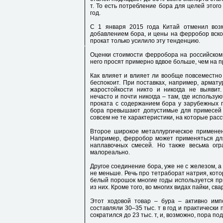
т. То есть потребление бора для целей этого
год.
С 1 января 2015 года Китай отменил воз
добавлением бора, и цены на ферробор вско
прокат только усилило эту тенденцию.
Оценки стоимости ферробора на российском р
него просят примерно вдвое больше, чем на 
Как влияет и влияет ли вообще повсеместно
беспокоит. При поставках, например, армат
жаростойкости никто и никогда не выявит
нечасто и почти никогда – там, где использую
проката с содержанием бора у зарубежных по
бора превышают допустимые для примесей 
совсем не те характеристики, на которые рас
Второе широкое металлургическое применен
Например, ферробор может применяться для
наплавочных смесей. Но также весьма огр
малореально.
Другое соединение бора, уже не с железом, а 
не меньше. Речь про тетраборат натрия, кот
белый порошок многие годы используется пр
из них. Кроме того, во многих видах пайки, св
Этот ходовой товар – бура – активно имп
составляли 30–35 тыс. т в год и практически
сократился до 23 тыс. т, и, возможно, пора 