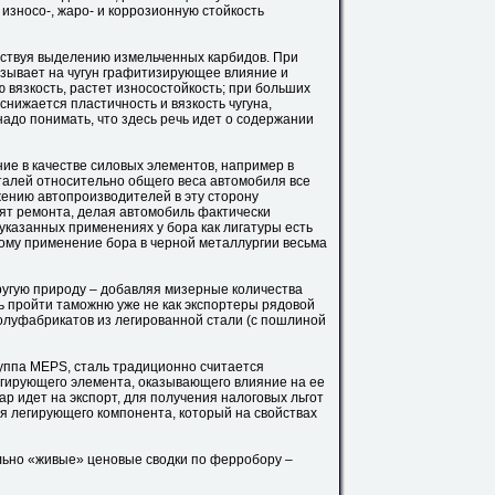
зносо-, жаро- и коррозионную стойкость
бствуя выделению измельченных карбидов. При
азывает на чугун графитизирующее влияние и
 вязкость, растет износостойкость; при больших
нижается пластичность и вязкость чугуна,
адо понимать, что здесь речь идет о содержании
е в качестве силовых элементов, например в
талей относительно общего веса автомобиля все
жению автопроизводителей в эту сторону
ят ремонта, делая автомобиль фактически
указанных применениях у бора как лигатуры есть
ому применение бора в черной металлургии весьма
другую природу – добавляя мизерные количества
ь пройти таможню уже не как экспортеры рядовой
полуфабрикатов из легированной стали (с пошлиной
уппа MEPS, сталь традиционно считается
егирующего элемента, оказывающего влияние на ее
ар идет на экспорт, для получения налоговых льгот
я легирующего компонента, который на свойствах
льно «живые» ценовые сводки по ферробору –