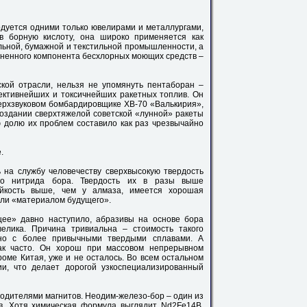
одуется одними только ювелирами и металлургами,
в борную кислоту, она широко применяется как
ольной, бумажной и текстильной промышленности, а
аненного компонента бесхлорных моющих средств –
кой отрасли, нельзя не упомянуть пентаборан –
ективнейших и токсичнейших ракетных топлив. Он
ерхзвуковом бомбардировщике XB-70 «Валькирия»,
создании сверхтяжелой советской «лунной» ракеты
 долю их проблем составило как раз чрезвычайно
.
 на службу человечеству сверхвысокую твердость
кого нитрида бора. Твердость их в разы выше
ойкость выше, чем у алмаза, имеется хорошая
вали «материалом будущего».
щее» давно наступило, абразивы на основе бора
елика. Причина тривиальна – стоимость такого
 но с более привычными твердыми сплавами. А
ак часто. Он хорош при массовом непрерывном
роме Китая, уже и не осталось. Во всем остальном
ии, что делает дорогой узкоспециализированный
одителями магнитов. Неодим-железо-бор – один из
в. Хотя химическая формула выглядит Nd2Fe14B,