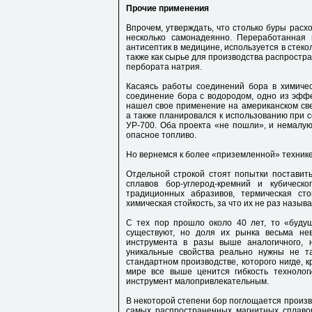
Прочие применения
Впрочем, утверждать, что столько буры расх
несколько самонадеянно. Переработанная 
антисептик в медицине, используется в стек
также как сырье для производства распростр
пербората натрия.
Касаясь работы соединений бора в химичес
соединение бора с водородом, одно из эфф
нашел свое применение на американском св
а также планировался к использованию при 
УР-700. Оба проекта «не пошли», и немалую
опасное топливо.
Но вернемся к более «приземленной» технике
Отдельной строкой стоят попытки поставить
сплавов бор-углерод-кремний и кубичес
традиционных абразивов, термическая ст
химическая стойкость, за что их не раз назы
С тех пор прошло около 40 лет, то «буду
существуют, но доля их рынка весьма нев
инструмента в разы выше аналогичного,
уникальные свойства реально нужны не т
стандартном производстве, которого нигде, к
мире все выше ценится гибкость технолог
инструмент малопривлекательным.
В некоторой степени бор поглощается произв
самых распространенных магнитных сплаво