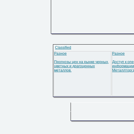
Classified
Разное
Разное
Прогнозы цен на рынке черных,
Доступ к оп
цветных и драгоценных
информации
металлов.
Металлторг.