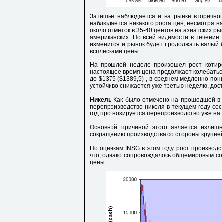
Затишье наблюдается и на рынке вторичног
наблюдается никакого роста цен, несмотря н
около отметок в 35-40 центов на азиатских ры
американских. По всей видимости в течение
изменится и рынок будет продолжать вялый 
всплесками цены.
На прошлой неделе произошел рост котиро
настоящее время цена продолжает колебаться
до $1375 ($1389,5) , в среднем медленно пон
устойчиво снижается уже третью неделю, дости
Никель
Как было отмечено на прошедшей в 
перепроизводство никеля в текущем году сос
год прогнозируется перепроизводство уже на 
Основной причиной этого является излишн
сокращению производства со стороны крупне
По оценкам INSG в этом году рост производс
что, однако сопровождалось общемировым со
цены.