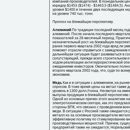
компаний-производителей. В понедельник цены
коридор $1453 ($1474) - $1463,5 ($1484,5). 
уровня $1400 в течение двух последующих н
на уровне 740 тыс. тонн.
Прогноз на ближайшую перспективу.
Алюминий
По традиции последний месяц год
алюминий. После начала последнего квартала
показателей за 28-месячный период. Практич
незначительный рост на ближайшую перспект
ранее первого квартала 2002 года вряд ли уме
поможет отрасли справиться с замедлением п
дальнейшая ситуация будет развиваться в со
сопутствующий, прежде всего строительном и 
ходом реализации антитеррористической опе
ожиданиями инвесторов. Окончательно полно
второго квартала 2002 года, что, судя по все
экономики.
Медь
Как и в ситуации с алюминием, на рын
спросом. В тоже время цены на метал также д
уровень в 1300 долл./тонна. Несмотря на им
выпуска продукции в ближайшей перспективе
Одной из основных причин этого аналитики н
электротехническом секторе, как это предска
стороны ВПК, что связано с проведением во
меди. В ситуации с Россией также ожидается 
металл из-за основные производители метал
эффективную политику по стимулированию вн
производственных мощностей. Причем, сущес
предприятий также не ожидается; Норильский