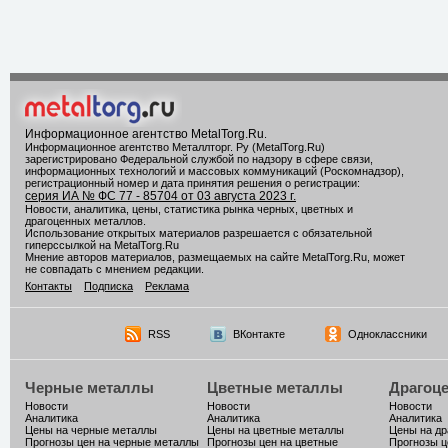
Информационное агентство MetalTorg.Ru
.
Информационное агентство Металлторг. Ру (MetalTorg.Ru)
зарегистрировано Федеральной службой по надзору в сфере связи,
информационных технологий и массовых коммуникаций (Роскомнадзор),
регистрационный номер и дата принятия решения о регистрации:
серия ИА № ФС 77 - 85704 от 03 августа 2023 г.
Новости, аналитика, цены, статистика рынка черных, цветных и
драгоценных металлов.
Использование открытых материалов разрешается с обязательной
гиперссылкой на MetalTorg.Ru
Мнение авторов материалов, размещаемых на сайте MetalTorg.Ru, может
не совпадать с мнением редакции.
Контакты
Подписка
Реклама
RSS
ВКонтакте
Одноклассники
Черные металлы
Цветные металлы
Драгоц
Новости
Новости
Новости
Аналитика
Аналитика
Аналитика
Цены на черные металлы
Цены на цветные металлы
Цены на д
Прогнозы цен на черные металлы
Прогнозы цен на цветные
Прогнозы ц