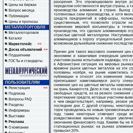
разорения. Это спровоцировало внутри р
Цены на биржах
переделом собственности внутри страны, а 
производства алюминия в стране. Выход 
Вопрос месяца
толлинговых схем производства, и хотя мно
Публикации
средств предприятий в офф-шоры, поло
Цены и прогнозы
существенным, что позволило отрасли н
изменении мировой конъюнктуры в течен
МЕТАЛЛОТОРГОВЛЯ
производства, что сделало алюминиевую от
Металлоторговля
отраслью цветной металлургии. Наступивши
Каталог
алюминщиков к порогу отрицательной рент
возможном дальнейшем снижении последствия
Маркетплейс
<<
Доска объявлений
<<
Причин для такого массового снижения цен
Подшипники
экономики и заканчивая очередным циклом
участники рынка испытывали надежды, что с
ГОСТы и стандарты
в Афганистане ситуация на мировых рынках
времени рынок цветных металлов на эти со
половины ноября, на рынке наметились п
публикации и относят эти изменения лиш
приписывают наметившемуся росту спеку
ПОЛЬЗОВАТЕЛЯМ
снижение цен на цветные металлы невозможно
Регистрация
<<
на грань банкротств. Дело в том, что на спе
свободных средств, из-за резкого снижения
Подписка
перетекание средств, которые участники выве
Вопросы FAQ
о чем свидетельствует, например, резкое у
Разделы
последние дни. С другой стороны, некоторы
торги проводились по новым трехмесячным ко
Информеры
году, также некоторые отмечают среди в
Выставки
рождественские каникулы и общее увеличе
Реклама
окончанию финансового года. Какими бы не б
стагнационных рынках: на рынках алюминия
О компании
превысил 20%.