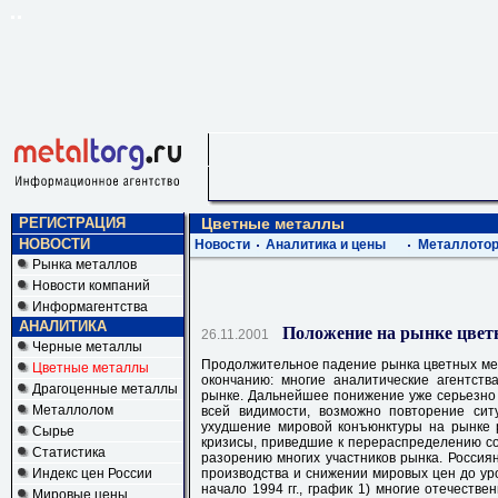
РЕГИСТРАЦИЯ
Цветные металлы
НОВОСТИ
Новости
Аналитика и цены
Металлотор
Рынка металлов
Новости компаний
Информагентства
АНАЛИТИКА
Положение на рынке цветн
26.11.2001
Черные металлы
Продолжительное падение рынка цветных мет
Цветные металлы
окончанию: многие аналитические агентст
Драгоценные металлы
рынке. Дальнейшее понижение уже серьезно 
Металлолом
всей видимости, возможно повторение ситу
ухудшение мировой конъюнктуры на рынке 
Сырье
кризисы, приведшие к перераспределению со
Статистика
разорению многих участников рынка. Россия
Индекс цен России
производства и снижении мировых цен до ур
начало 1994 гг., график 1) многие отечеств
Мировые цены