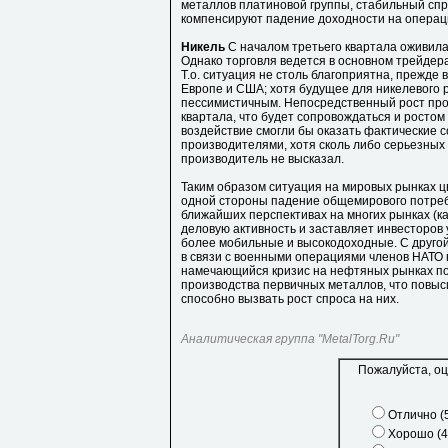
металлов платиновой группы, стабильный спр
компенсируют падение доходности на операци
Никель
С началом третьего квартала оживила
Однако торговля ведется в основном трейдер
Т.о. ситуация не столь благоприятна, прежде
Европе и США; хотя будущее для никелевого 
пессимистичным. Непосредственный рост прод
квартала, что будет сопровождаться и ростом
воздействие смогли бы оказать фактические 
производителями, хотя сколь либо серьезных
производитель не высказал.
Таким образом ситуация на мировых рынках ц
одной стороны падение общемирового потребл
ближайших перспективах на многих рынках (к
деловую активность и заставляет инвесторов
более мобильные и высокодоходные. С друго
в связи с военными операциями членов НАТО 
намечающийся кризис на нефтяных рынках по
производства первичных металлов, что повыс
способно вызвать рост спроса на них.
Аналитическая группа "MetalTorg.Ru"
Пожалуйста, оц
Отлично (
Хорошо (4