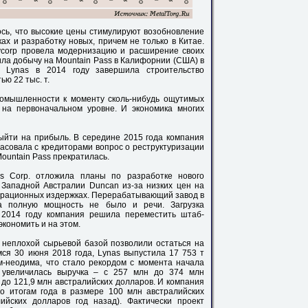
сь, что высокие цены стимулируют возобновление
х и разработку новых, причем не только в Китае.
ycorp провела модернизацию и расширение своих
вила добычу на Mountain Pass в Калифорнии (США) в
я Lynas в 2014 году завершила строительство
ю 22 тыс. т.
ромышленности к моменту сколь-нибудь ощутимых
на первоначальном уровне. И экономика многих
выйти на прибыль. В середине 2015 года компания
ласовала с кредиторами вопрос о реструктуризации
Mountain Pass прекратилась.
s Corp. отложила планы по разработке нового
Западной Австралии Duncan из-за низких цен на
ерационных издержках. Перерабатывающий завод в
а полную мощность не было и речи. Загрузка
 2014 году компания решила переместить штаб-
экономить и на этом.
 неплохой сырьевой базой позволили остаться на
мся 30 июня 2018 года, Lynas выпустила 17 753 т
м-неодима, что стало рекордом с момента начала
 увеличилась выручка – с 257 млн до 374 млн
 до 121,9 млн австралийских долларов. И компания
о итогам года в размере 100 млн австралийских
ийских долларов год назад). Фактически проект