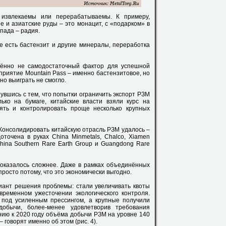
 извлекаемы или перерабатываемы. К примеру,
е и азиатские руды – это монацит, с «подарком» в
спада – радия.
е есть бастензит и другие минералы, переработка
лённо не самодостаточный фактор для успешной
риятие Mountain Pass – именно бастензитовое, но
но выиграть не смогло.
увшись с тем, что попытки ограничить экспорт РЗМ
ько на бумаге, китайские власти взяли курс на
ять и контролировать проще несколько крупных
 Консолидировать китайскую отрасль РЗМ удалось –
оточена в руках China Minmetals, Chalco, Xiamen
China Southern Rare Earth Group и Guangdong Rare
 оказалось сложнее. Даже в рамках объединённых
росто потому, что это экономически выгодно.
иант решения проблемы: стали увеличивать квоты
ременном ужесточении экологического контроля.
 под усиленным прессингом, а крупные получили
добычи, более-менее удовлетворив требования
нию к 2020 году объёма добычи РЗМ на уровне 140
– говорят именно об этом (рис. 4).