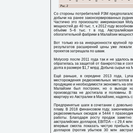
Со стороны потребителей РЗМ предполагало
добычи на ранее законсервированных рудника
Частично это произошло: американская Mol
мощностей до 40 тыс. т, к 2012 году возобно
объёме 5–6 тыс. т в год. Австралийска
обогатительной фабрики в Малайзии мощность
Вот только из-за инерционности крупной п
результатов расширений цены уже лежали 
проектов затрещала по швам.
Molycorp после 2011 года так и не удалось 
обратилась за защитой от банкротства и сог
долга в размере $1,7 млрд. Добыча сырья на 
Ещё раньше, в середине 2013 года, Lyna
месторождения редкоземельных металлов в 
продукцию и необходимости экономить на оп
Малайзии был построен, но о выходе н
производства не достигала и половины. В
квартиру из Австралии в Малайзию, надеясь с
Предпринятые шаги в сочетании с довольно
плаву. В 2018 финансовом году, закончивше
редкоземельных оксидов и 5444 т празеоди
работы. Благодаря росту продаж заметно
австралийских долларов, EBITDA – с 29,4 млн
впервые смогла показать чистую прибыль п
долларов (против убытков 30 млн австрал