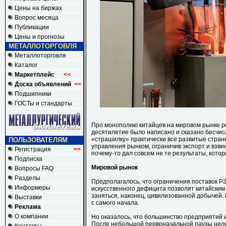
Цены на биржах
Вопрос месяца
Публикации
Цены и прогнозы
МЕТАЛЛОТОРГОВЛЯ
Металлоторговля
Каталог
Маркетплейс
<<
Доска объявлений
<<
Подшипники
ГОСТы и стандарты
Про монополию китайцев на мировом рынке р
десятилетие было написано и сказано бесчисл
«страшилку» практически все развитые стран
ПОЛЬЗОВАТЕЛЯМ
управления рынком, ограничив экспорт и взви
Регистрация
<<
почему-то дал совсем не те результаты, кото
Подписка
Мировой рынок
Вопросы FAQ
Разделы
Предполагалось, что ограничения поставок Р
Информеры
искусственного дефицита позволят китайски
заняться, наконец, цивилизованной добычей. 
Выставки
с самого начала.
Реклама
О компании
Но оказалось, что большинство предприятий 
После небольшой первоначальной паузы неле