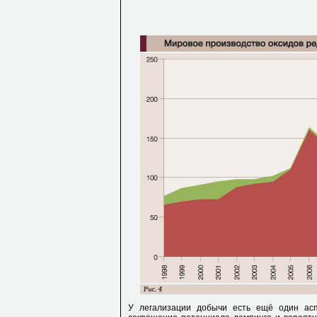
У легализации добычи есть ещё один асп