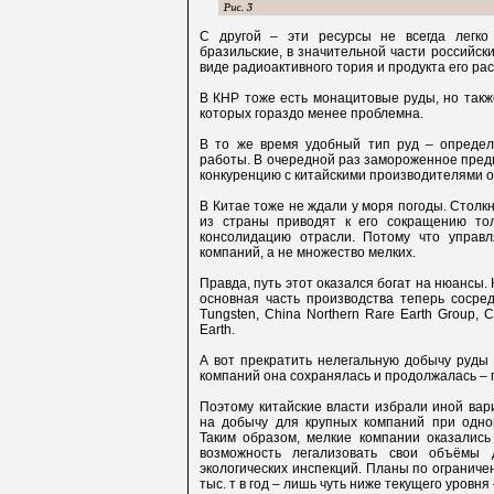
С другой – эти ресурсы не всегда легко
бразильские, в значительной части российски
виде радиоактивного тория и продукта его ра
В КНР тоже есть монацитовые руды, но такж
которых гораздо менее проблемна.
В то же время удобный тип руд – опреде
работы. В очередной раз замороженное предп
конкуренцию с китайскими производителями о
В Китае тоже не ждали у моря погоды. Столкн
из страны приводят к его сокращению тол
консолидацию отрасли. Потому что управл
компаний, а не множество мелких.
Правда, путь этот оказался богат на нюансы.
основная часть производства теперь сосред
Tungsten, China Northern Rare Earth Group, 
Earth.
А вот прекратить нелегальную добычу руды
компаний она сохранялась и продолжалась – п
Поэтому китайские власти избрали иной вар
на добычу для крупных компаний при однов
Таким образом, мелкие компании оказались
возможность легализовать свои объёмы 
экологических инспекций. Планы по ограниче
тыс. т в год – лишь чуть ниже текущего уровня 