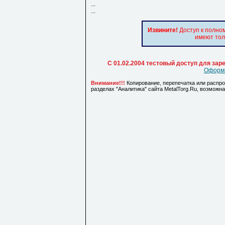
...
...
Извините!
Доступ к полно
имеют тол
С 01.02.2004 тестовый доступ для за
Оформи
Внимание!!!
Копирование, перепечатка или распр
разделах "Аналитика" сайта MetalTorg.Ru, возможн