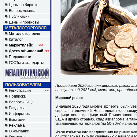
Цены на биржах
Вопрос месяца
Публикации
Цены и прогнозы
МЕТАЛЛОТОРГОВЛЯ
Металлоторговля
Каталог
Маркетплейс
<<
Доска объявлений
<<
Подшипники
ГОСТы и стандарты
ПОЛЬЗОВАТЕЛЯМ
Прошедший 2020 год для мирового рынка алю
наступивший 2021 год, возможно, преподнес
Регистрация
<<
Подписка
Мировой рынок
Вопросы FAQ
В начале 2020 года многие эксперты были ув
Разделы
спроса на алюминий. Но пандемия коронавиру
Информеры
дефицитного в профицитный. Приостановка р
США и других странах, спад авиапрома, а та
Выставки
упаковочных материалов (на 50-80%) нанесли
Реклама
О компании
Из-за избыточного предложения на рынке алю
опустилась на 19% по сравнению с началом год