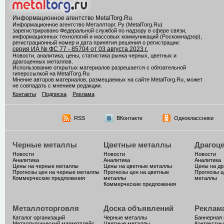
Информационное агентство MetalTorg.Ru
.
Информационное агентство Металлторг. Ру (MetalTorg.Ru)
зарегистрировано Федеральной службой по надзору в сфере связи,
информационных технологий и массовых коммуникаций (Роскомнадзор),
регистрационный номер и дата принятия решения о регистрации:
серия ИА № ФС 77 - 85704 от 03 августа 2023 г.
Новости, аналитика, цены, статистика рынка черных, цветных и
драгоценных металлов.
Использование открытых материалов разрешается с обязательной
гиперссылкой на MetalTorg.Ru
Мнение авторов материалов, размещаемых на сайте MetalTorg.Ru, может
не совпадать с мнением редакции.
Контакты
Подписка
Реклама
RSS
ВКонтакте
Одноклассники
Черные металлы
Цветные металлы
Драгоц
Новости
Новости
Новости
Аналитика
Аналитика
Аналитика
Цены на черные металлы
Цены на цветные металлы
Цены на д
Прогнозы цен на черные металлы
Прогнозы цен на цветные
Прогнозы ц
Коммерческие предложения
металлы
металлы
Коммерческие предложения
Металлоторговля
Доска объявлений
Реклам
Каталог организаций
Черные металлы
Баннерная
Металлургический маркетплейс
Цветные металлы
Контекстны