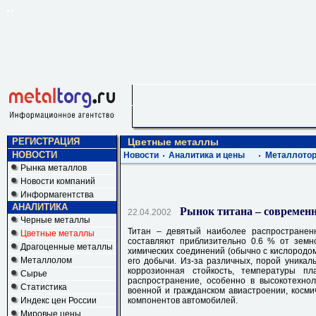
РЕГИСТРАЦИЯ
Цветные металлы
НОВОСТИ
Новости
Аналитика и цены
Металлотор
Рынка металлов
Новости компаний
Информагентства
АНАЛИТИКА
Рынок титана – современн
22.04.2002
Черные металлы
Титан – девятый наиболее распространен
Цветные металлы
составляют приблизительно 0.6 % от земн
Драгоценные металлы
химических соединений (обычно с кислородом
Металлолом
его добычи. Из-за различных, порой уникаль
коррозионная стойкость, температуры п
Сырье
распространение, особенно в высокотехно
Статистика
военной и гражданском авиастроении, косми
Индекс цен России
компонентов автомобилей.
Мировые цены