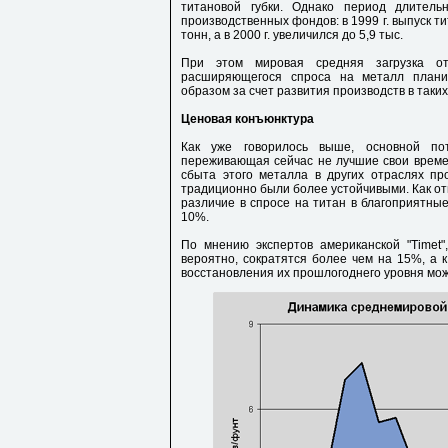
титановой губки. Однако период длитель
производственных фондов: в 1999 г. выпуск ти
тонн, а в 2000 г. увеличился до 5,9 тыс.
При этом мировая средняя загрузка о
расширяющегося спроса на металл планир
образом за счет развития производств в таких 
Ценовая конъюнктура
Как уже говорилось выше, основной пот
переживающая сейчас не лучшие свои времен
сбыта этого металла в других отраслях про
традиционно были более устойчивыми. Как отме
различие в спросе на титан в благоприятны
10%.
По мнению экспертов американской "Timet"
вероятно, сократятся более чем на 15%, а к
восстановления их прошлогоднего уровня можн