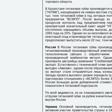
торгового оборота.
В Казахстане титановая губка производится 
("УКТМК"), находящемся на северо-востоке с
тыс. тонн титановой губки в год, которые п
предприятии "ВСМПО". После выхода из 
процессов контроль над предприятием пере
приобретшей значительный пакет акций "УКТ
постепенно наращивать объемы выпуска, до
1993 года на 20%. Однако из-за негативного в
некоторый спад в производстве титана до уро
предполагают выпустить около 20 тыс. тонн м
Россия
В России титановая губка производ
титаномагниевый производственный комплек
технологически связано с обработчиком
произведенный комбинатом металл. Одна
приобрели австрийцы (компания "Creditanstalt
экспорт. Естественно с технической точки з
выгоден «Ависме», однако после образования
на экспорт стали отправляться лишь излиш
Запада проката высокого уровня передела (а
партнерских отношениях у «ВСМПО» более 35
России большую долю добавленной стоимос
показатели в титановой подотрасли.
По всей видимости, из-за планируемого уве
отгрузки титановой губки за рубеж значитель
внутри России.
Украина
Основной производитель титаново
активном участии правительства страны в 19