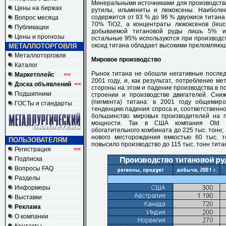
Минеральными источниками для производств
Цены на биржах
рутилы, ильмениты и люкоксены. Наиболее
содержится от 93 % до 96 % двуокиси титана (
Вопрос месяца
70% TiO2, а концентраты люкоксенов (leu
Публикации
добываемой титановой руды лишь 5% ид
Цены и прогнозы
остальные 95% используются при производстве
оксид титана обладает высокими преломляющ
МЕТАЛЛОТОРГОВЛЯ
Металлоторговля
Мировое производство
Каталог
Рынок титана не обошли негативные послед
Маркетплейс
<<
2001 году, и, как результат, потребление м
Доска объявлений
<<
стороны на этом и падение производства в п
Подшипники
строении и производстве двигателей. Сни
(пигмента) титана: в 2001 году общемир
ГОСТы и стандарты
тенденцию падения спроса и, соответственно
большинство мировых производителей на 
мощности. Так в США компания Old Hi
обогатительного комбината до 225 тыс. тонн;
нового месторождения емкостью 60 тыс. т
ПОЛЬЗОВАТЕЛЯМ
повысило производство до 115 тыс. тонн титан
Регистрация
<<
Подписка
Вопросы FAQ
Разделы
Информеры
Выставки
Реклама
О компании