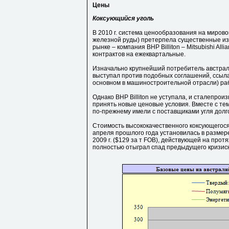
Цены
Коксующийся уголь
В 2010 г. система ценообразования на мирово
железной руды) претерпела существенные из
рынке – компания BHP Billiton – Mitsubishi Al
контрактов на ежеквартальные.
Изначально крупнейший потребитель австрали
выступал против подобных соглашений, ссылая
основном в машиностроительной отрасли) ра
Однако BHP Billiton не уступала, и сталепр
принять новые ценовые условия. Вместе с тем
по-прежнему имели с поставщиками угля долг
Стоимость высококачественного коксующегося
апреля прошлого года установилась в размере
2009 г. ($129 за т FOB), действующей на протя
полностью отыграл спад предыдущего кризисного