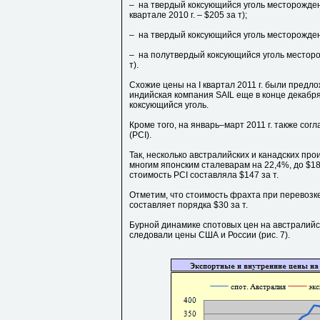
– на твердый коксующийся уголь месторождений
квартале 2010 г. – $205 за т);
– на твердый коксующийся уголь месторождени
– на полутвердый коксующийся уголь месторож
т).
Схожие цены на I квартал 2011 г. были предл
индийская компания SAIL еще в конце декабр
коксующийся уголь.
Кроме того, на январь–март 2011 г. также со
(PCI).
Так, несколько австралийских и канадских пр
многим японским сталеварам на 22,4%, до $180 
стоимость PCI составляла $147 за т.
Отметим, что стоимость фрахта при перевозке
составляет порядка $30 за т.
Бурной динамике спотовых цен на австралийс
следовали цены США и России (рис. 7).