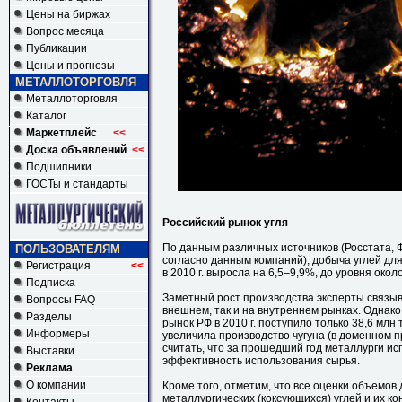
Цены на биржах
Вопрос месяца
Публикации
Цены и прогнозы
МЕТАЛЛОТОРГОВЛЯ
Металлоторговля
Каталог
Маркетплейс
<<
Доска объявлений
<<
Подшипники
ГОСТы и стандарты
Российский рынок угля
По данным различных источников (Росстата,
ПОЛЬЗОВАТЕЛЯМ
согласно данным компаний), добыча углей для
Регистрация
<<
в 2010 г. выросла на 6,5–9,9%, до уровня около
Подписка
Заметный рост производства эксперты связыва
Вопросы FAQ
внешнем, так и на внутреннем рынках. Однако
Разделы
рынок РФ в 2010 г. поступило только 38,6 млн т
Информеры
увеличила производство чугуна (в доменном п
считать, что за прошедший год металлурги и
Выставки
эффективность использования сырья.
Реклама
О компании
Кроме того, отметим, что все оценки объемов
металлургических (коксующихся) углей и их ко