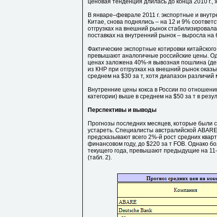
ценовая тенденция длилась до конца 2010 г., 
В январе–феврале 2011 г. экспортные и внутр
Китае, снова поднялись – на 12 и 9% соответс
отгрузках на внешний рынок стабилизировалась
поставках на внутренний рынок – выросла на 
Фактические экспортные котировки китайского 
превышают аналогичные российские цены. Одна
ценах заложена 40%-я вывозная пошлина (дейс
из КНР при отгрузках на внешний рынок оказыв
среднем на $30 за т, хотя диапазон различий м
Внутренние цены кокса в России по отношению
категории) выше в среднем на $50 за т в резу
Перспективы и выводы
Прогнозы последних месяцев, которые были со
устареть. Специалисты австралийской ABARE,
предсказывают всего 2%-й рост средних кварт
финансовом году, до $220 за т FOB. Однако 
текущего года, превышают предыдущие на 11–
(табл. 2).