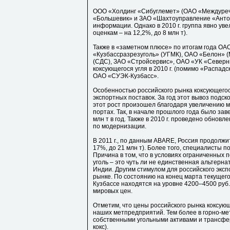
ООО «Холдинг «Сибуглемет» (ОАО «Междуреч
«Большевик» и ЗАО «Шахтоуправление «Антон
информации. Однако в 2010 г. группа явно ув
оценкам – на 12,2%, до 8 млн т).
Также в «заметном плюсе» по итогам года ОА
«Кузбассразрезуголь» (УГМК), ОАО «Белон» 
(СДС), ЗАО «Стройсервис», ОАО «УК «Северный
коксующегося угля в 2010 г. (помимо «Распад
ОАО «СУЭК-Кузбасс».
Особенностью российского рынка коксующегося
экспортных поставок. За год этот вывоз подск
этот рост произошел благодаря увеличению м
портах. Так, в начале прошлого года было за
млн т в год. Также в 2010 г. проведено обнов
по модернизации.
В 2011 г., по данным ABARE, Россия продолжит
17%, до 21 млн т). Более того, специалисты п
Причина в том, что в условиях ограниченных 
уголь – это чуть ли не единственная альтерна
Индии. Другим стимулом для российского эксп
рынке. По состоянию на конец марта текущег
Кузбассе находятся на уровне 4200–4500 руб. з
мировых цен.
Отметим, что цены российского рынка коксую
наших метпредприятий. Тем более в горно-м
собственными угольными активами и трансфер
кокс).