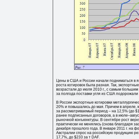
Цены в США и России начали подниматься в я
роста котировок была разная. Так, экспортны
возрастали до июля 2010 г., с самым большим 
за полгода поставки угля из США подорожали
В России экспортные котировки металлургическ
20% и повышались до мая. Причем в апреле, 
за рассматриваемый период – на 12,5% (до $1
ранее подписанных договоров, а в июле–авгус
рыночной конъюнктуры. В сентябре рост верну
практически не менялись (снова благодаря за
декабря прошлого года. В январе 2011 г. на ф
Австралии спрос на российскую продукцию ре
17,7%, до $233 за т DAF.