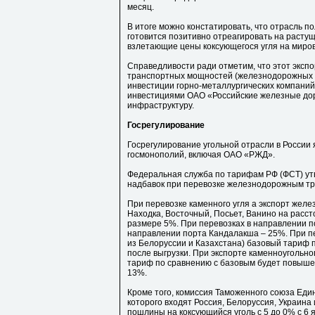
месяц.
В итоге можно констатировать, что отрасль п
готовится позитивно отреагировать на растущ
взлетающие цены коксующегося угля на миро
Справедливости ради отметим, что этот эксп
транспортных мощностей (железнодорожных и
инвестиции горно-металлургических компаний
инвестициями ОАО «Российские железные дор
инфраструктуру.
Госрегулирование
Госрегулирование угольной отрасли в России 
госмонополий, включая ОАО «РЖД».
Федеральная служба по тарифам РФ (ФСТ) утв
надбавок при перевозке железнодорожным тр
При перевозке каменного угля а экспорт жел
Находка, Восточный, Посьет, Ванино на рассто
размере 5%. При перевозках в направлении по
направлении порта Кандалакша – 25%. При пе
из Белоруссии и Казахстана) базовый тариф п
после выгрузки. При экспорте каменноугольно
тариф по сравнению с базовым будет повышен
13%.
Кроме того, комиссия Таможенного союза Един
которого входят Россия, Белоруссия, Украина
пошлины на коксующийся уголь с 5 до 0% с 6 я