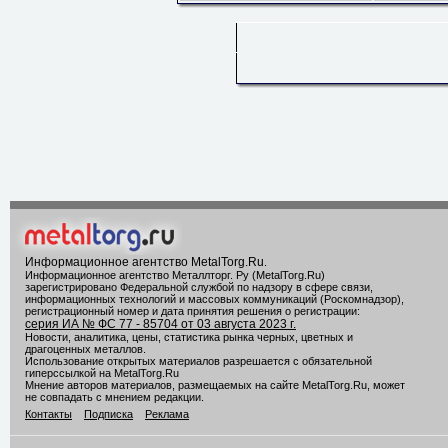
Информационное агентство MetalTorg.Ru
.
Информационное агентство Металлторг. Ру (MetalTorg.Ru)
зарегистрировано Федеральной службой по надзору в сфере связи,
информационных технологий и массовых коммуникаций (Роскомнадзор),
регистрационный номер и дата принятия решения о регистрации:
серия ИА № ФС 77 - 85704 от 03 августа 2023 г.
Новости, аналитика, цены, статистика рынка черных, цветных и
драгоценных металлов.
Использование открытых материалов разрешается с обязательной
гиперссылкой на MetalTorg.Ru
Мнение авторов материалов, размещаемых на сайте MetalTorg.Ru, может
не совпадать с мнением редакции.
Контакты
Подписка
Реклама