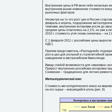
Внутренние цены в РФ вели себя несколько ин
внутреннем рынке изменение стоимости коксу
рыночных факторов.
Несмотря на то что рост цен в России стартова
февраль и апрель, подорожание металлургиче
темпами, внутренние котировки росли до авгу
средние цены откатились на 2,1%, но уже в о
2010 г. стоимость угля снова снизилась – на 2,
С 1 февраля 2011 г. российские цены выросли 
НДС).
Причем представитель «Распадской» подчеркн
роста цен для угольной и сталелитейной про
наводнение в австралийском Квинсленде.
Ввиду слабой возможности для «маневра» рос
Прирост внутренних российских котировок ча
Снижение – традиционно для летних ремонто
Металлургический кокс
Стоимость металлургического кокса на миров
на его сырье – коксующийся уголь (рис. 8).