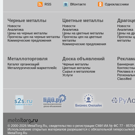
RSS
ВКонтакте
Одноклассники
Черные металлы
Цветные металлы
Драгоц
Новости
Новости
Новости
Аналитика
Аналитика
Аналитика
Цены на черные металлы
Цены на цветные металлы
Цены на д
Прогнозы цен на черные металлы
Прогнозы цен на цветные
Прогнозы ц
Коммерческие предложения
металлы
металлы
Коммерческие предложения
Металлоторговля
Доска объявлений
Реклам
Каталог организаций
Черные металлы
Баннерная
Металлургический маркетплейс
Цветные металлы
Контекстны
Сырье и металлолом
Реклама в 
Услуги
Региональн
Classified
© 2000-2026 MetalTorg.Ru,
cвидетельство о регистрации СМИ ИА № ФС 77 - 85704
Использование открытых материалов разрешается с обязательной гиперссылкой
MetalTorg.Ru