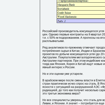
Российский производитель коксующегося угля 
цен. Однако первые контракты на II квартал 2
т.е. с 50%-м подорожанием. А прогнозы на вт
расплывчатыми.
Ряд аналитиков по-прежнему отмечает продол
потребления сырья в Китае, Индии и Бразили
проектов по добыче коксующегося угля (до 20 м
Австралии. Покупателям металлургического с
Австралии партнеров. При этом индийские ко
тогда как Япония, Корея и Китай ищут новые 
явный интерес к России.
Но и эти оценки уже устарели.
В арабском мире после смены власти в Египте
стран практически исчез спрос на сталь. В Я
ясности с ситуацией на разрушенной АЭС «Фу
радиацией, до того как получит несколько са
это третья экономика мира?
Но все специалисты уверены, что сталь для 
Ливии, и Японии. А значит – потребуется ещ