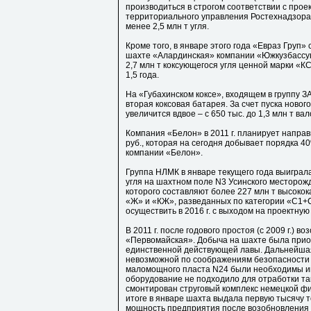
производиться в строгом соответствии с про
территориального управления Ростехнадзора. 
менее 2,5 млн т угля.
Кроме того, в январе этого года «Евраз Груп»
шахте «Алардинская» компании «Южкузбассуго
2,7 млн т коксующегося угля ценной марки «К
1,5 года.
На «Губахинском коксе», входящем в группу ЗА
вторая коксовая батарея. За счет пуска ново
увеличится вдвое – с 650 тыс. до 1,3 млн т вал
Компания «Белон» в 2011 г. планирует напра
руб., которая на сегодня добывает порядка 4
компании «Белон».
Группа НЛМК в январе текущего года выиграла
угля на шахтном поле N3 Усинского месторож
которого составляют более 227 млн т высокок
«Ж» и «КЖ», разведанных по категории «С1+
осуществить в 2016 г. с выходом на проектную м
В 2011 г. после годового простоя (с 2009 г.) в
«Первомайская». Добыча на шахте была прио
единственной действующей лавы. Дальнейша
невозможной по соображениям безопасности –
маломощного пласта N24 были необходимы и
оборудование не подходило для отработки таки
смонтирован струговый комплекс немецкой фи
итоге в январе шахта выдала первую тысячу 
мощность предприятия после возобновления ра