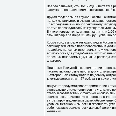
Все это означает, что ОАО «РДЖ» пытается 
загрузку по направлениям явно устаревшей се
Другая федеральная служба России – антимон
пользу металлургов и считанных машиностро
«расследованием» по коллективному злоупо
против производителей коксующегося угля: «
В итоге первые три компании заплатили 1,06
свой штраф в размере 31 млн руб. успешно ос
Кроме того, в апреле текущего года в России 
законодательство о налогообложении в уголь
на добычу полезных ископаемых по углю, пер
возможность для угледобывающих компаний с
полезных ископаемых (НДПИ) на расходы, свя
шахтеров.
Принятые Госдумой в первом чтении поправки 
частности, налоговые льготы для угольных п
шахтеров. Так, ставку налога на добычу антра
т, коксующегося угля – 57 руб. за т и другого уг
Документ предусматривает применение к эти
учитывающего изменения цен на уголь, что п
ставки в соответствии с фактически сложивш
возможность применения налогового вычета 
затрат, произведенных в целях обеспечения б
уровнем метанообильности и склонности угля 
себе немалые возможности дальнейшего и ин
компаний.