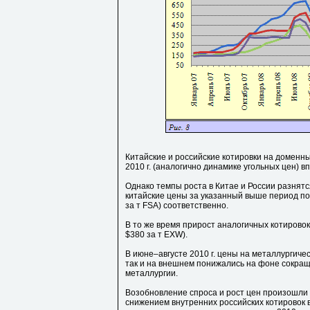
Китайские и российские котировки на доменны
2010 г. (аналогично динамике угольных цен) вп
Однако темпы роста в Китае и России разнятс
китайские цены за указанный выше период под
за т FSA) соответственно.
В то же время прирост аналогичных котировок
$380 за т EXW).
В июне–августе 2010 г. цены на металлургичес
так и на внешнем понижались на фоне сокращ
металлургии.
Возобновление спроса и рост цен произошли 
снижением внутренних российских котировок 