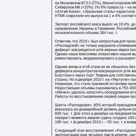
на Московском КГЗ (+27%), Магнитогорском МК
Сибирском МК (+10%). По 8% прироста – на к
«Алтай-Коксе». «Уральская сталь» нарастила п
НТМК сократили его выпуск на 1 и 4% соответ
Экспорт российского кокса вырос на 19,4%, до
направлении Украины и Германии. Российский 
незначительного объема 364 тыс. т.
Отметим, что 2010 г. был непростым для прои
«Распадской» не только нарушила сложившиес
дефицит коксующегося угля жирных марок (не
Однако наши коксохимы оперативно нашли вых
ремонтировать, модернизировать и расширять
Однако вновь в этой отрасли не обошлось без
дефицита концентратов коксующегося угля жи
Блустоун») через порт Темрюк для собственны
страны. Но в декабре 2010 г. на «Якутугле» 
Нерюнгри, что стало причиной остановки прои
Недостающие объемы оценивались в 750–800 ты
«Мечел» удалось запустить оборудование вто
Работы по восстановлению первой секции пр
Шахта «Распадская», 40% которой принадлежит
вернулась на доаварийный уровень добычи ря
600 тыс. т. Для этого в декабре на предприят
первую с момента аварии (здесь создано 160 
188 тыс. т (в декабре 2010 г. – 50 тыс. т, в январ
Следующий этап восстановления «Распадской
эксплуатацию еще четырех лав (в апреле, сент