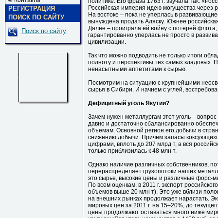
Контакты
политике. Его фраза 1763 г. звучала так: «Ро
Российская империя идею могущества через 
РЕГИСТРАЦИЯ
На востоке – пока не уперлась в развивающи
ПОИСК ПО САЙТУ
вынуждена продать Аляску. Южнее российска
Далее – проиграла ей войну с потерей флота,
Поиск по сайту
гарантированно уперлась не просто в развива
цивилизации.
Так что можно подводить не только итоги обл
полноту и перспективы тех самых кладовых. П
ненасытными аппетитами к сырью.
Посмотрим на ситуацию с крупнейшими неос
сырья в Сибири. И начнем с углей, востребова
Дефицитный уголь Якутии?
Зачем нужен металлургам этот уголь – вопро
давно и достаточно сбалансированно обеспече
объемам. Основной регион его добычи в стран
снижению добычи. Причем запасы коксующихс
цифрами, вплоть до 207 млрд т, а вся российск
только приблизилась к 48 млн т.
Однако наличие различных собственников, п
перераспределяет грузопотоки наших металл
это сырье, высокие цены и различные форс-м
По всем оценкам, в 2011 г. экспорт российског
объемов выше 20 млн т). Это уже вблизи пол
на внешних рынках продолжает нарастать. Эк
мировых цен за 2011 г. на 15–20%, до текущег
цены продолжают оставаться много ниже мир