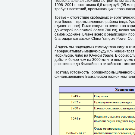
Первоначальная стоимость строительства это
1998–2001 гг. составила 6,8 млрд руб. (95 млн 
требует вложений, превышающих первоначал
Третье – отсутствие свободных энергетическ
тем более – промышленного района (ведь Удо
единственное). Было озвучено несколько вари
до которой по прямой более 700 км), новая э
самом Удокане. Ближе всего к реализации пр
благодаря китайской China Yangtze Power Co.,
И здесь мы подходим к самому главному: а ком
перерабатывать медную руду или концентрат м
Норильске, либо на Южном Урале. В обоих сл
добычи более чем на 3000 км, что неминуемо 
расстояние до ближайшего китайского тамож
Поэтому готовность Торгово-промышленного 
финансирование Байкальской горной компани