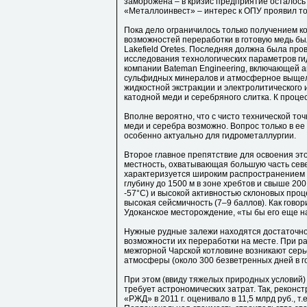
заморожена – в кризис предприятие осталось 
«Металлоинвест» – интерес к ОПУ проявил тол
Пока дело ограничилось только получением к
возможностей переработки в готовую медь б
Lakefield Oretes. Последняя должна была п
исследования технологических параметров г
компании Bateman Engineering, включающей 
сульфидных минералов и атмосферное выщел
жидкостной экстракции и электролитического
катодной меди и серебряного слитка. К процес
Вполне вероятно, что с чисто технической то
меди и серебра возможно. Вопрос только в ее
особенно актуально для гидрометаллургии.
Второе главное препятствие для освоения эт
местность, охватывающая большую часть севе
характеризуется широким распространением 
глубину до 1500 м в зоне хребтов и свыше 20
-57°С) и высокой активностью склоновых проц
высокая сейсмичность (7–9 баллов). Как гово
Удоканское месторождение, «ты бы его еще н
Нужные рудные залежи находятся достаточно 
возможности их переработки на месте. При р
межгорной Чарской котловине возникают серь
атмосферы (около 300 безветренных дней в г
При этом (ввиду тяжелых природных условий)
требует астрономических затрат. Так, рекон
«РЖД» в 2011 г. оценивало в 11,5 млрд руб., т.е