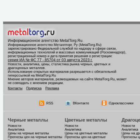
Информационное агентство MetalTorg.Ru
.
Информационное агентство Металлторг. Ру (MetalTorg.Ru)
зарегистрировано Федеральной службой по надзору в сфере связи,
информационных технологий и массовых коммуникаций (Роскомнадзор),
регистрационный номер и дата принятия решения о регистрации:
серия ИА № ФС 77 - 85704 от 03 августа 2023 г.
Новости, аналитика, цены, статистика рынка черных, цветных и
драгоценных металлов.
Использование открытых материалов разрешается с обязательной
гиперссылкой на MetalTorg.Ru
Мнение авторов материалов, размещаемых на сайте MetalTorg.Ru, может
не совпадать с мнением редакции.
Контакты
Подписка
Реклама
RSS
ВКонтакте
Одноклассники
Черные металлы
Цветные металлы
Драгоц
Новости
Новости
Новости
Аналитика
Аналитика
Аналитика
Цены на черные металлы
Цены на цветные металлы
Цены на д
Прогнозы цен на черные металлы
Прогнозы цен на цветные
Прогнозы ц