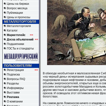
Цены на биржах
Вопрос месяца
Публикации
Цены и прогнозы
МЕТАЛЛОТОРГОВЛЯ
Металлоторговля
Каталог
Маркетплейс
<<
Доска объявлений
<<
Подшипники
ГОСТы и стандарты
ПОЛЬЗОВАТЕЛЯМ
Регистрация
<<
В обиходе необъятная и малозаселенная Сиб
Подписка
«на черный день» исчерпания сырьевых ресу
Вопросы FAQ
подогревали наши нефтяники и газовики, до
объемы энергоносителей, открытых еще в сов
Разделы
россиян золотодобытчики Магадана и Колымы
Информеры
другие местные и заезжие добытчики всего, ч
Выставки
орехов. И освещала этот оптимизм некая фр
богатствах.
Реклама
О компании
На самом деле Ломоносов ничего о кладовых и 