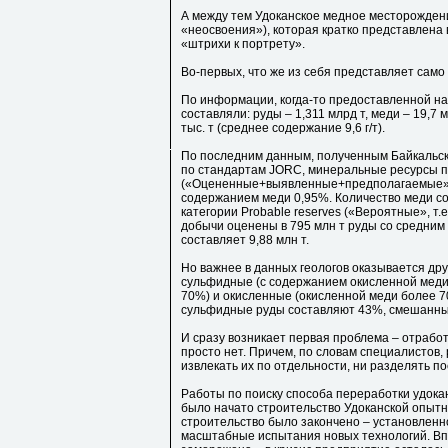
А между тем Удоканское медное месторождени
«неосвоения»), которая кратко представлена
«штрихи к портрету».
Во-первых, что же из себя представляет сам
По информации, когда-то предоставленной н
составляли: руды – 1,311 млрд т, меди – 19,7 
тыс. т (среднее содержание 9,6 г/т).
По последним данным, полученным Байкальск
по стандартам JORC, минеральные ресурсы по
(«Оцененные+выявленные+предполагаемые») 
содержанием меди 0,95%. Количество меди со
категории Probable reserves («Вероятные», т
добычи оценены в 795 млн т руды со средним
составляет 9,88 млн т.
Но важнее в данных геологов оказывается дру
сульфидные (с содержанием окисленной меди
70%) и окисленные (окисленной меди более 
сульфидные руды составляют 43%, смешанны
И сразу возникает первая проблема – отрабо
просто нет. Причем, по словам специалистов, 
извлекать их по отдельности, ни разделять 
Работы по поиску способа переработки удоканс
было начато строительство Удоканской опытн
строительство было закончено – установлен
масштабные испытания новых технологий. Впро