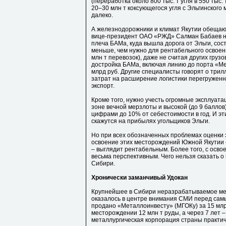
(переработка около 800 тыс. т угля в 550 тыс.
20–30 млн т коксующегося угля с Эльгинског
далеко.
А железнодорожники и климат Якутии обещают
вице-президент ОАО «РЖД» Салман Бабаев на
плеча БАМа, куда вышла дорога от Эльги, сост
меньше, чем нужно для рентабельного освоен
млн т перевозок), даже не считая других груз
достройка БАМа, включая линию до порта «Ме
млрд руб. Другие специалисты говорят о трил
затрат на расширение логистики перегружен
экспорт.
Кроме того, нужно учесть огромные эксплуата
зоне вечной мерзлоты и высокой (до 9 балло
цифрами до 10% от себестоимости в год. И эт
скажутся на прибылях угольщиков Эльги.
Но при всех обозначенных проблемах оценки 
освоение этих месторождений Южной Якутии 
– выглядит рентабельным. Более того, с осв
весьма перспективным. Чего нельзя сказать о 
Сибири.
Хронически заманчивый Удокан
Крупнейшее в Сибири неразрабатываемое ме
оказалось в центре внимания СМИ перед сам
продано «Металлоинвесту» (МГОКу) за 15 млр
месторождении 12 млн т руды, а через 7 лет –
металлургическая корпорация страны практиче