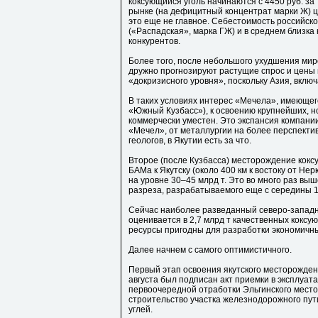
коксующийся уголь начинаются с 4450 руб. за т
рынке (на дефицитный концентрат марки Ж) це
это еще не главное. Себестоимость российско
(«Распадская», марка ГЖ) и в среднем близка к
конкурентов.
Более того, после небольшого ухудшения миро
дружно прогнозируют растущие спрос и цены 
«докризисного уровня», поскольку Азия, вклю
В таких условиях интерес «Мечела», имеющего
«Южный Кузбасс»), к освоению крупнейших, 
коммерчески уместен. Это экспансия компани
«Мечел», от металлургии на более перспекти
геологов, в Якутии есть за что.
Второе (после Кузбасса) месторождение кокс
БАМа к Якутску (около 400 км к востоку от Н
на уровне 30–45 млрд т. Это во много раз в
разреза, разрабатываемого еще с середины 19
Сейчас наиболее разведанный северо-западн
оценивается в 2,7 млрд т качественных коксу
ресурсы пригодны для разработки экономичн
Далее начнем с самого оптимистичного.
Первый этап освоения якутского месторожден
августа был подписан акт приемки в эксплуата
первоочередной отработки Эльгинского место
строительство участка железнодорожного пути 
углей.