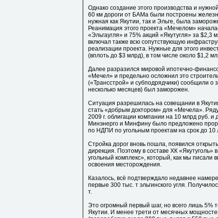
Однако создание этого производства и нужно
60 км дороги от БАМа были построены железно
нужная как Якутии, так и Эльге, была заморож
Реанимация этого проекта «Мечелом» началас
«Эльгаугля» и 75% акций «Якутугля» за $2,3 
включал также всю сопутствующую инфрастру
реализации проекта. Нужные для этого инве
(вплоть до $3 млрд), в том числе около $1,2 м
Далее разразился мировой ипотечно-финансо
«Мечел» и предельно осложнил это строительс
(«Трансстрой» и субподрядчики) сообщили о за
несколько месяцев) был заморожен.
Ситуация разрешилась на совещании в Якутии
стать «добрым доктором» для «Мечела». Ряду
2009 г. облигации компании на 10 млрд руб. и 
Минэнерго и Минфину было предложено прора
по НДПИ по угольным проектам на срок до 10 лет
Стройка дорог вновь пошла, появился открыты
дирекция. Поэтому в составе ХК «Якутуголь» 
угольный комплекс», который, как мы писали 
освоения месторождения.
Казалось, всё подтверждало недавнее намере
первые 300 тыс. т эльгинского угля. Получило
т.
Это огромный первый шаг, но всего лишь 5% 
Якутии. И менее трети от месячных мощност