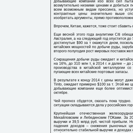
добывающие компании изо всех сил пытал
возмутительно низкими ценами и добиться п
всем возможным видам прессинга, но уст
контрактные цены значительно выше спо
изобретать аргументы, прямо противополож
Впрочем, Китаю, кажется, тоже стоит сбавить
Еще весной этого года аналитики Citi обеща
Австралия, а на следующий год опустится до $
достигнутые $90 за т окажутся дном, поскол
китайских мощностей по добыче руды, заруб
второго полугодия рост мировых поставок же
Сокращения добычи руды ожидает и китайская
на 16%, до 310 млн т, в 2014 г. и далее – до
производства в китайской металлургии с
пугающие всех китайские портовые запасы.
В результате к концу 2014 г. цены могут да
Tinto, ожидает примерно $100 за т. Этой же 
добывающие компании еще более оптимистич
октябре.
Чей прогноз сбудется, сказать пока трудно.
ситуации складываются дела у российских го
Крупнейшая отечественная железорудн
Михайловским и Лебединским ГОКами. За 20
выручки и 39,5 млрд руб. чистой прибыли. Н
падения доходов – снижения рыночных це
относительно стабильной выручке и доходах 