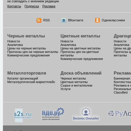
не совпадать с мнением редакции.
Контакты
Подписка
Реклама
RSS
ВКонтакте
Одноклассники
Черные металлы
Цветные металлы
Драгоц
Новости
Новости
Новости
Аналитика
Аналитика
Аналитика
Цены на черные металлы
Цены на цветные металлы
Цены на д
Прогнозы цен на черные металлы
Прогнозы цен на цветные
Прогнозы ц
Коммерческие предложения
металлы
металлы
Коммерческие предложения
Металлоторговля
Доска объявлений
Реклам
Каталог организаций
Черные металлы
Баннерная
Металлургический маркетплейс
Цветные металлы
Контекстны
Сырье и металлолом
Реклама в 
Услуги
Региональн
Classified