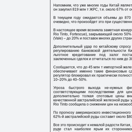
Напомним, что уже многие годы Китай являе
он закупил 819 млн т ЖРС, т.е. около 67% от
В текущем году ожидаются объемы до 870 
очевидно, что произойдет это при существен
В настоящее время возникла заметная конкуре
Rio Tinto, Fortescue), закрывающей около 50
(Vale) – до 20% и поставок многих других стра
Дополнительный удар по китайскому спросу 
регулированию банковской деятельности К
льготное кредитование под залог пост
заключенных сделок и отчитаться по ним до 3
Сообщается, что до 45 млн т импортной желез
обеспечивают именно такие финансовые сд
регулятор блокировал их практически полност
10–20% до 40–50%.
Угроза быстрого выхода не-нужных фи
соответствующими последствиями для це
дополнительно толкая спотовые цены вн
качественной австралийской железной руды уп
Rio Tinto сообщила о снижении цен на низкоо
По прогнозу американского инвестиционного 
62%-й австралийской руды составит около $80 
Все это происходит к немалой радости Китая,
руде стал наиболее ярым их стороннико