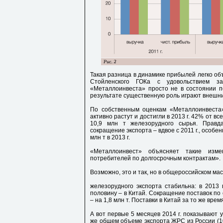
Такая разница в динамике прибылей легко об
Стойленского ГОКа с удовольствием з
«Металлоинвеста» просто не в состоянии п
результате существенную роль играют внешни
По собственным оценкам «Металлоинвеста»
активно растут и достигли в 2013 г. 42% от в
10,9 млн т железорудного сырья. Правд
сокращение экспорта – вдвое с 2011 г., особенн
млн т в 2013 г.
«Металлоинвест» объясняет такие изме
потребителей по долгосрочным контрактам».
Возможно, это и так, но в общероссийском ма
железорудного экспорта стабильна: в 2013 
половину – в Китай. Сокращение поставок по с
– на 1,8 млн т. Поставки в Китай за то же врем
А вот первые 5 месяцев 2014 г. показывают 
же общем объеме экспорта ЖРС из России (10