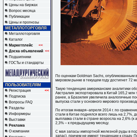
Цены на биржах
Вопрос месяца
Публикации
Цены и прогнозы
МЕТАЛЛОТОРГОВЛЯ
Металлоторговля
Каталог
Маркетплейс
<<
Доска объявлений
<<
Подшипники
ГОСТы и стандарты
По оценкам Goldman Sachs, опубликованным 
мировом рынке в текущем году достигнет 72 млн 
ПОЛЬЗОВАТЕЛЯМ
Такую тенденцию американские аналитики обо
Регистрация
<<
Австралия экспортировала в Китай 165,2 млн 
Подписка
ранее, а Бразилия увеличила аналогичные пос
выпуска стали у основного мирового произво
Вопросы FAQ
Разделы
По итогам января–апреля 2014 г. по сравнен
Информеры
стали в Китае поднялся всего лишь на 2,7%, до
выплавка стали в стране возросла на 2,6% (к 
Выставки
2,3% – к предыдущему месяцу.
Реклама
О компании
С мая запасы импортной железной руды в по
запас), причем не имеют тенденции к спаду. П