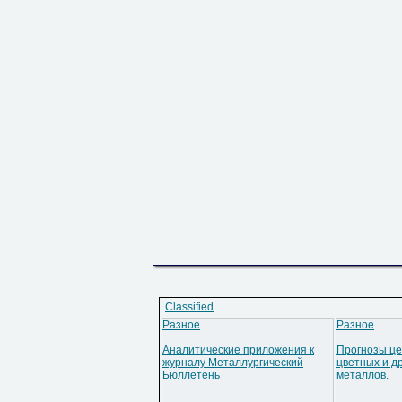
Classified
Разное
Разное
Аналитические приложения к
Прогнозы це
журналу Металлургический
цветных и д
Бюллетень
металлов.