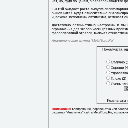
нет, но, судя по ценам, о перепроизводстве ф
Г-н Вэй ожидает роста выпуска силикомарганц
рынок Китая будет относительно сбалансир
и, похоже, исполнены оптимизма, отмечает он
Достаточно оптимистично настроены и мы 
ограничения для экологически грязных произв
ферросплавной отрасли, включая отечествен
Аналитическая группа "MetalTorg.Ru"
Пожалуйста, оц
Отлично (
Хорошо (4
Удовлетво
Плохо (2)
Очень плох
Результаты 
Внимание!!!
Копирование, перепечатка или распр
разделах "Аналитика" сайта MetalTorg.Ru, возможн