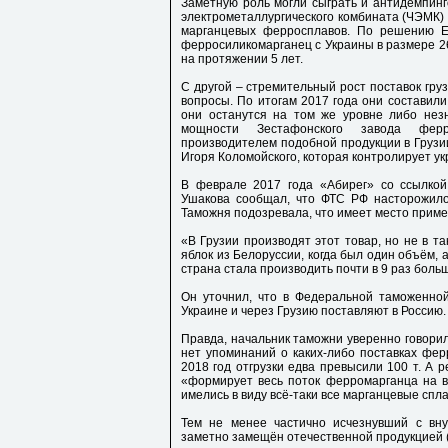
Заметную роль могли сыграть и антидемпин
электрометаллургического комбината (ЧЭМК) в
марганцевых ферросплавов. По решению Е
ферросиликомарганец с Украины в размере 2
на протяжении 5 лет.
С другой – стремительный рост поставок гру
вопросы. По итогам 2017 года они составили 
они останутся на том же уровне либо незн
мощности Зестафонского завода ферр
производителем подобной продукции в Грузи
Игоря Коломойского, которая контролирует у
В феврале 2017 года «Абирег» со ссылкой
Ушакова сообщал, что ФТС РФ насторожило 
Таможня подозревала, что имеет место прим
«В Грузии производят этот товар, но не в т
яблок из Белоруссии, когда был один объём, а
страна стала производить почти в 9 раз боль
Он уточнил, что в Федеральной таможенной
Украине и через Грузию поставляют в Россию.
Правда, начальник таможни уверенно говорил
нет упоминаний о каких-либо поставках фер
2018 год отгрузки едва превысили 100 т. А 
«формирует весь поток ферромарганца на в
имелись в виду всё-таки все марганцевые спл
Тем не менее частично исчезнувший с вн
заметно замещён отечественной продукцией (р