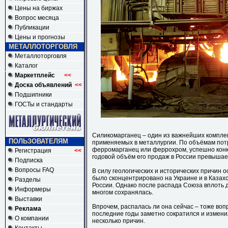
Цены на биржах
Вопрос месяца
Публикации
Цены и прогнозы
МЕТАЛЛОТОРГОВЛЯ
Металлоторговля
Каталог
Маркетплейс
<<
Доска объявлений
<<
Подшипники
ГОСТы и стандарты
Силикомарганец – один из важнейших компле
ПОЛЬЗОВАТЕЛЯМ
применяемых в металлургии. По объёмам пот
ферромарганец или феррохром, успешно конк
Регистрация
<<
годовой объём его продаж в России превышае
Подписка
Вопросы FAQ
В силу геологических и исторических причин
было сконцентрировано на Украине и в Казахс
Разделы
России. Однако после распада Союза вплоть 
Информеры
многом сохранялась.
Выставки
Впрочем, распалась ли она сейчас – тоже воп
Реклама
последние годы заметно сократился и изменилс
О компании
несколько причин.