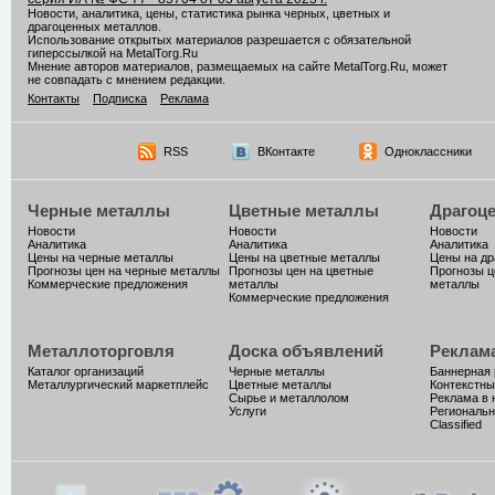
Новости, аналитика, цены, статистика рынка черных, цветных и
драгоценных металлов.
Использование открытых материалов разрешается с обязательной
гиперссылкой на MetalTorg.Ru
Мнение авторов материалов, размещаемых на сайте MetalTorg.Ru, может
не совпадать с мнением редакции.
Контакты
Подписка
Реклама
RSS
ВКонтакте
Одноклассники
Черные металлы
Цветные металлы
Драгоц
Новости
Новости
Новости
Аналитика
Аналитика
Аналитика
Цены на черные металлы
Цены на цветные металлы
Цены на д
Прогнозы цен на черные металлы
Прогнозы цен на цветные
Прогнозы ц
Коммерческие предложения
металлы
металлы
Коммерческие предложения
Металлоторговля
Доска объявлений
Реклам
Каталог организаций
Черные металлы
Баннерная
Металлургический маркетплейс
Цветные металлы
Контекстны
Сырье и металлолом
Реклама в 
Услуги
Региональн
Classified