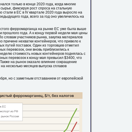
лся только в конце 2020 года, когда многие
сырье, фиксируя рост спроса на стальную
 стали в ЕС в IV квартале 2020 года выросло на
дыдущего года, всего за год оно увеличилось на
дистого ферромарганца на рынке ЕС уже была выше
 прошлого года. А к концу первой недели мая цены
 По словам участников рынка, закупка материалов
о причине нехватки контейнеров, что привело к
ных путей поставок. Один из торговцев отметил
х перевозок, они вновь приблизились к
 неделю стоимость новых контейнеров поднялась с
ных перевозок к концу мая превысил $3400, что
 Также на рынок оказало влияние сокращение
 на несколько месяцев выпуска сплавов
ября, но с заметным отставанием от европейской