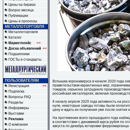
Цены на биржах
Вопрос месяца
Публикации
Цены и прогнозы
МЕТАЛЛОТОРГОВЛЯ
Металлоторговля
Каталог
Маркетплейс
<<
Доска объявлений
<<
Подшипники
ГОСТы и стандарты
ПОЛЬЗОВАТЕЛЯМ
Вспышка коронавируса в начале 2020 года ох
правительством карантинных мер, ограничив
Регистрация
<<
товаров, серьезно затруднило производственн
Подписка
российская металлургия, включая производст
Вопросы FAQ
К началу апреля 2020 года активность на рос
Разделы
нуле, некоторые заводы готовы были оплати
Информеры
цену и ждать их получения уже после снятия 
Выставки
На протяжении всего прошедшего года наблю
Реклама
в соответствии с динамикой курса рубля по о
О компании
августа по декабрь котировки ферромарганца 