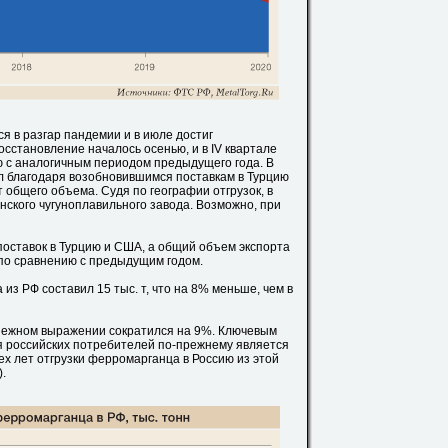
я в разгар пандемии и в июле достиг
восстановление началось осенью, и в IV квартале
ю с аналогичным периодом предыдущего года. В
 благодаря возобновившимся поставкам в Турцию
т общего объема. Судя по географии отгрузок, в
нского чугуноплавильного завода. Возможно, при
поставок в Турцию и США, а общий объем экспорта
по сравнению с предыдущим годом.
 из РФ составил 15 тыс. т, что на 8% меньше, чем в
енежном выражении сократился на 9%. Ключевым
 российских потребителей по-прежнему является
х лет отгрузки ферромарганца в Россию из этой
.