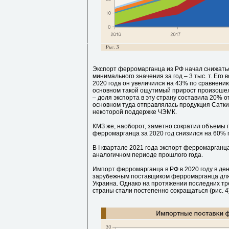
Экспорт ферромарганца из РФ начал снижатьс
минимального значения за год – 3 тыс. т. Его 
2020 года он увеличился на 43% по сравнени
основном такой ощутимый прирост произошел
– доля экспорта в эту страну составила 20% о
основном туда отправлялась продукция Сатки
некоторой поддержке ЧЭМК.
КМЗ же, наоборот, заметно сократил объемы 
ферромарганца за 2020 год снизился на 60% 
В I квартале 2021 года экспорт ферромарганца
аналогичном периоде прошлого года.
Импорт ферромарганца в РФ в 2020 году в д
зарубежным поставщиком ферромарганца для
Украина. Однако на протяжении последних тре
страны стали постепенно сокращаться (рис. 4)