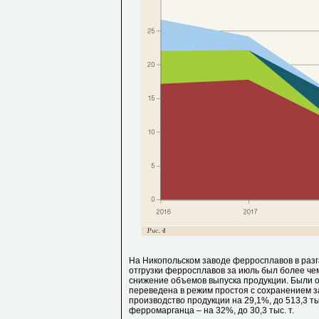
На Никопольском заводе ферросплавов в разг
отгрузки ферросплавов за июль был более че
снижение объемов выпуска продукции. Были о
переведена в режим простоя с сохранением за
производство продукции на 29,1%, до 513,3 т
ферромарганца – на 32%, до 30,3 тыс. т.