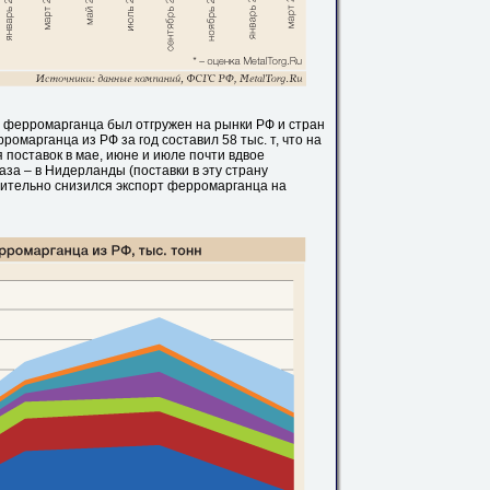
д ферромарганца был отгружен на рынки РФ и стран
омарганца из РФ за год составил 58 тыс. т, что на
я поставок в мае, июне и июле почти вдвое
аза – в Нидерланды (поставки в эту страну
ачительно снизился экспорт ферромарганца на