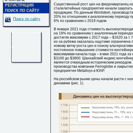
Контакты
Существенный рост цен на ферромарганец нача
РЕГИСТРАЦИЯ
сталелитейные предприятия начали закупать 
ПОИСК ПО САЙТУ
продукцию. По данным Wordsteel, производство
20% по отношению к аналогичному периоду пре
Поиск по сайту
6% по сравнению с 2019 годом.
В январе 2021 года стоимость высокоуглеро
на 19% по сравнению с аналогичным периодом
достигли максимума с 2017 года – $1620 за т.
из-за рубежа оказалась ощутимо ограничена п
новому витку роста цен и поиску альтернатив
постоянное повышение стоимости контейнерны
максимумам начала года – в мае 2021 года за
$3100 до $3800. Шанхайский индекс контейнер
является очередным историческим рекордом.
производства компании Ferroglobe и закрытие
предприятия Metalloys в ЮАР.
На российском рынке цены начали расти с но
динамики (рис. 1).