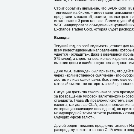
золота, т. е. сейчас стоит порядка $140 и п
Стоит обратить внимание, что SPDR Gold Trus
торгуемый на бирже, – имеет капитализацию 
представить масштаб, скажем, что все цветн
стоят почти в 3 раза меньше. Более крупный 
WGC инициировала объединение крупнейших 
Exchange Traded Gold, которая будет распоря
Выводы
Текущий год, по всей видимости, станет для 
всем инвестиционным направлениям, которые
удается «охладить». Даже в ювелирной пром
$75 млрд), а спрос на ювелирные изделия раст
высокие цены и наибольшую невыгодность име
Даже WGC вынужден был признать, что дейст
через «количественное смягчение» (по-русски
достигли лишь одной цели. Все, у кого еще ест
который сможет не потерять своей ценности 
Ситуация достигла такого накала, что презид
за возвращение мировой валютно-финансовой
стандарта. Глава ВБ предложил систему, в ко
валюты, как доллар США, евро, японская иена
интернационализации последнего), но при эт
международной точки отсчета рыночных ожи
будущих курсов валют».
Другой рецепт недавно предложил эксперт На
распродажу золотого запаса США вместо неща