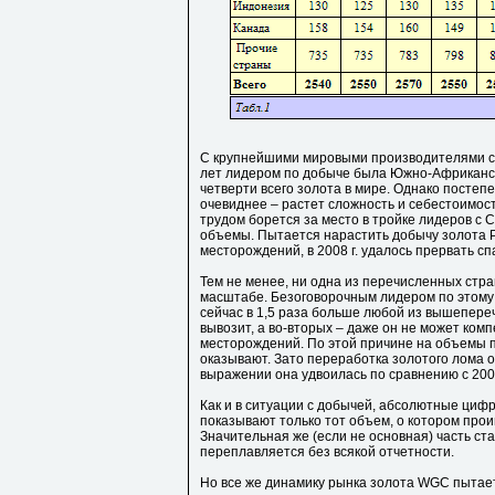
C крупнейшими мировыми производителями с
лет лидером по добыче была Южно-Африканска
четверти всего золота в мире. Однако постеп
очевиднее – растет сложность и себестоимос
трудом борется за место в тройке лидеров с
объемы. Пытается нарастить добычу золота Р
месторождений, в 2008 г. удалось прервать сп
Тем не менее, ни одна из перечисленных стра
масштабе. Безоговорочным лидером по этому 
сейчас в 1,5 раза больше любой из вышепереч
вывозит, а во-вторых – даже он не может ко
месторождений. По этой причине на объемы 
оказывают. Зато переработка золотого лома о
выражении она удвоилась по сравнению с 2002 г
Как и в ситуации с добычей, абсолютные цифр
показывают только тот объем, о котором пр
Значительная же (если не основная) часть ст
переплавляется без всякой отчетности.
Но все же динамику рынка золота WGC пытает