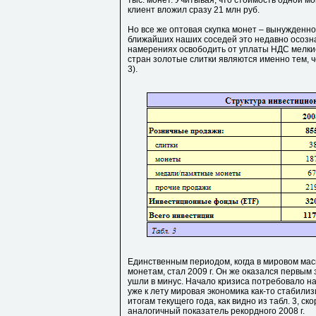
тыс. монет. Учитывая, что стоимость одной мо
клиент вложил сразу 21 млн руб.
Но все же оптовая скупка монет – вынужден
ближайших наших соседей это недавно осозна
намерениях освободить от уплаты НДС мелкие
стран золотые слитки являются именно тем, ч
3).
Единственным периодом, когда в мировом мас
монетам, стал 2009 г. Он же оказался первым 
ушли в минус. Начало кризиса потребовало н
уже к лету мировая экономика как-то стабили
итогам текущего года, как видно из табл. 3, 
аналогичный показатель рекордного 2008 г.