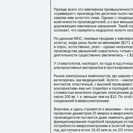
Прежде всего это ювелирная промышленность
«суммирует» производство десятков тысяч част
закупки ими золотого лома. Однако с тенденци
аскетичности производителей, а о все мень
дорожающие ювелирные украшения. Такой спр
осознает, что прикупить недорогое золото он
По данным WGС, пиковые продажи у ювелиров п
золота), когда цены были на минимуме ($271 з
и спрос, естественно, упал – однако непроп
производства украшений сократилось только н
деятельности существенно увеличилась – с $26,
У стоматологов, наоборот, из года в год отно
альтернативных материалов в протезировании
Рынок электронных компонентов, где широко 
категоричен, как медицинский. Золото – наил
контактов: пластичный, с высокой проводимо
альтернативы ему нет (серебро и палладий с
стоимостью конечного изделия электроники д
около 200 мг, т. е. меньше чем на $10. По это
соединений в микроэлектронике.
Впрочем, и здесь стремятся к экономии – по
проволоки диаметром 25 микрон в микроэлект
производители пытаются даже заменить драг
функционирования подобной продукции оставл
потребности микроэлектроники в золотой пров
год, достигнув в итоге 18,42 млн м, но 2/3 эт