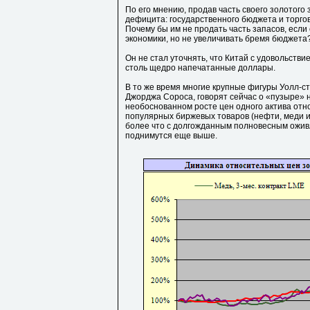
По его мнению, продав часть своего золотого
дефицита: государственного бюджета и торгов
Почему бы им не продать часть запасов, если
экономики, но не увеличивать бремя бюджета
Он не стал уточнять, что Китай с удовольстви
столь щедро напечатанные доллары.
В то же время многие крупные фигуры Уолл-ст
Джорджа Сороса, говорят сейчас о «пузыре» н
необоснованном росте цен одного актива отно
популярных биржевых товаров (нефти, меди и т.
более что с долгожданным полновесным ожив
поднимутся еще выше.