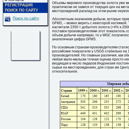
Контакты
Объемы мирового производства золота уже мно
РЕГИСТРАЦИЯ
практически не завися от текущих цен на мет
ПОИСК ПО САЙТУ
месторождений расклад на этом рынке неуклон
Поиск по сайту
Абсолютным значениям добычи, которые прив
GFMS, – можно верить с некоторой натяжкой. 
насчитали 2350 т добытого золота (+4% к 2008
поставок производителями этот показатель сос
объем добычи напрямую, то у WGC получилось 
аналогичная цифра GFMS.
По основным странам-производителям статист
российские показатели у USGS стабильно на 
производителей. Но главные различия, как об
любая мало-мальски точная оценка просто не
входящая в число лидеров Индонезия постоян
сырья на месторождениях, для стран же Цен
относительное.