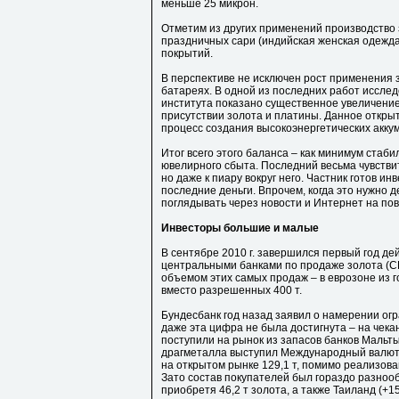
меньше 25 микрон.
Отметим из других применений производство 
праздничных сари (индийская женская одежда)
покрытий.
В перспективе не исключен рост применения 
батареях. В одной из последних работ иссле
института показано существенное увеличение
присутствии золота и платины. Данное откры
процесс создания высокоэнергетических акк
Итог всего этого баланса – как минимум ста
ювелирного сбыта. Последний весьма чувстви
но даже к пиару вокруг него. Частник готов ин
последние деньги. Впрочем, когда это нужно д
поглядывать через новости и Интернет на пов
Инвесторы большие и малые
В сентябре 2010 г. завершился первый год д
центральными банками по продаже золота (C
объемом этих самых продаж – в еврозоне из г
вместо разрешенных 400 т.
Бундесбанк год назад заявил о намерении огр
даже эта цифра не была достигнута – на чека
поступили на рынок из запасов банков Мальт
драгметалла выступил Международный валют
на открытом рынке 129,1 т, помимо реализова
Зато состав покупателей был гораздо разнообр
приобретя 46,2 т золота, а также Таиланд (+15,