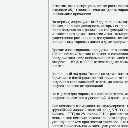
Отметим, что главную роль в этом росте играют
выкупили 45,1 т золота в слитках (треть миро
несколькими причинами.
Во-первых, инфляция в КНР сделала невыгод
банках, реальная доходность которых стала о
правительства по ограничению спекуляций с
излюбленного актива, заставив искать альтерн
существенно расширилась доступность вложен
специальных торговых домах и даже супермар
Прочие инвестиционные продажи – это в осно
2010 гг. около 40% этого количества составл
предпочитают либо небольшие слитки, либо м
Америке – USGS в 2009 г. отмечала даже лок
слитков.
За прошлый год доля Европы на этом рынке в
Германию и Швейцарию по той причине, что в
подобного типа вложений, вплоть до автомато
покупатели явно не прогадали!
Но в целом для мирового рынка золота есть 
покупатели слитков и украшений. И даже – ч
Они обладают возможностью аккумулировать 
крупнейший мировой золотой фонд SPDR Gold
бирже» – ETF) на 25 ноября 2010 г. располаг
меньше, чем пиковые показатели лета текущего
уже год его объем практически стабилен. Это 
просто значительная их часть уже успела зап