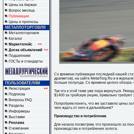
Цены на биржах
Вопрос месяца
Публикации
Цены и прогнозы
МЕТАЛЛОТОРГОВЛЯ
Металлоторговля
Каталог
Маркетплейс
<<
Доска объявлений
<<
Подшипники
ГОСТы и стандарты
Со времени публикации последней нашей ста
драгметов), на сайте MetalTorg.Ru и в журна
больше полугода. Со времени целого обзора –
ПОЛЬЗОВАТЕЛЯМ
Регистрация
<<
Так что к этой теме уже пора вернуться. Рек
Подписка
$1400 за тройскую унцию, буквально требуют э
Вопросы FAQ
Попробуем понять, что же заставило цены зо
Разделы
чего ждать от него в дальнейшем?
Информеры
Производство и потребление
Выставки
Реклама
Для начала посмотрим, что произошло за пос
О компании
производства и потребления золота.