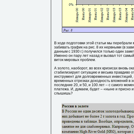
В ходе подготовки этой статьи мы перебрали 
забивать график на рис. 8 их нервными (в зав
данным с 1930 г.) получился только один зам
Именно он пару лет назад и вызвал тот самый
виток мировых проблем.
А золото, наоборот, во всех кризисах вновь 
стабилизирует ситуацию и весьма правдиво о
инструмент для долговременных инвестиций, 
временных отрезках доходность вложений в з
последние 20, и 50, и 100 лет – с самого мом
платежа. И, думаем, будет – «ныне и присно 
слышишь?