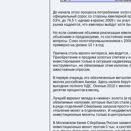
До начала этого процесса потребление золота
официальный спрос со стороны ювелирной пр
53%, до 76,5 т, однако в кризис 2009 г. он упа
рынка надеются, что ювелиры выйдут хотя бы 
Но если снижение объемов реализации ювели
объяснимо и предсказуемо, то состояние инв
вопросы. Союз золотопромышленников с 2008 
примерно на уровне 10 т в год.
Причина столь малого интереса, как водится, 
Приобретение и продажа золотых слитков у н
инвестирование только в ситуации надвигаю
инструменты», не облагаемые этим налогом, 
ажиотажным спросом.
В первую очередь это обезличенные металлич
многих российских банках. Здесь налоги берут
выгоднее полного НДС. Осенью 2010 г. многие
десятки процентов в месяц.
Лучший вариант вклада в «живое» золото (и 
облагаемые налогами, которые быстро стали д
в ряде отделений Сбербанка запасов просто 
«Наличие монет в отделениях». И неудивител
инвестиционные монеты только в центрально
В Московском банке Сбербанка России заявили
инвестиционных монет против 3 тыс. в сентяб