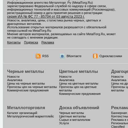
Информационное агентство Металлторг. Ру (MetalTorg.Ru)
зарегистрировано Федеральной службой по надзору в сфере связи,
информационных технологий и массовых коммуникаций (Роскомнадзор),
регистрационный номер и дата принятия решения о регистрации:
серия ИА № ФС 77 - 85704 от 03 августа 2023 г.
Новости, аналитика, цены, статистика рынка черных, цветных и
драгоценных металлов.
Использование открытых материалов разрешается с обязательной
гиперссылкой на MetalTorg.Ru
Мнение авторов материалов, размещаемых на сайте MetalTorg.Ru, может
не совпадать с мнением редакции.
Контакты
Подписка
Реклама
RSS
ВКонтакте
Одноклассники
Черные металлы
Цветные металлы
Драгоц
Новости
Новости
Новости
Аналитика
Аналитика
Аналитика
Цены на черные металлы
Цены на цветные металлы
Цены на д
Прогнозы цен на черные металлы
Прогнозы цен на цветные
Прогнозы ц
Коммерческие предложения
металлы
металлы
Коммерческие предложения
Металлоторговля
Доска объявлений
Реклам
Каталог организаций
Черные металлы
Баннерная
Металлургический маркетплейс
Цветные металлы
Контекстны
Сырье и металлолом
Реклама в 
Услуги
Региональн
Classified