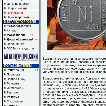
Цены на биржах
Вопрос месяца
Публикации
Цены и прогнозы
МЕТАЛЛОТОРГОВЛЯ
Металлоторговля
Каталог
Маркетплейс
<<
Доска объявлений
<<
Подшипники
ГОСТы и стандарты
Большинство россиян на вопрос, что произво
на его название. Во всех новостях и интервь
«крупнейший производитель никеля в стране»
ПОЛЬЗОВАТЕЛЯМ
компания выпускает ещё медь, платину и палл
Регистрация
<<
упоминается практически никогда. Но никеле
Подписка
Вопрос этот возник неспроста. При всех сло
Вопросы FAQ
вкладывает заметные средства в собственное 
Разделы
меньше. Так, Быстринский проект – медно-зо
Информеры
отошедшая в итоге казахской KAZ Minerals, ч
с чередой конфликтов оказалась у совместног
Выставки
освоению таймырских месторождений. Но они 
Реклама
Черногорское месторождения – полиметалличе
О компании
виде побочного продукта. А Норильск-1, снова
месторождение, с которого Норильск начинал