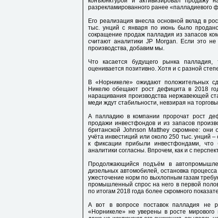
конъюнктурой и активизировал продажу н
разрекламированного ранее «палладиевого ф
Его реализация внесла основной вклад в рос
тыс. унций с января по июнь было продано
сокращение продаж палладия из запасов ко
считают аналитики JP Morgan. Если это не
производства, добавим мы.
Что касается будущего рынка палладия,
оценивается позитивно. Хотя и с разной сте
В «Норникеле» ожидают положительных сдв
Никелю обещают рост дефицита в 2018 год
наращивания производства нержавеющей стал
меди ждут стабильности, невзирая на торгов
А палладию в компании пророчат рост деф
продажи инвестфондов и из запасов произв
британской Johnson Matthey скромнее: они
учёта инвестиций или около 250 тыс. унций 
к фиксации прибыли инвестфондами, что 
аналитики согласны. Впрочем, как и с перспек
Продолжающийся подъём в автопромышле
дизельных автомобилей, остановка процесса
ужесточение норм по выхлопным газам требу
промышленный спрос на него в первой полов
по итогам 2018 года более скромного показат
А вот в вопросе поставок палладия не 
«Норникеле» не уверены в росте мирового 