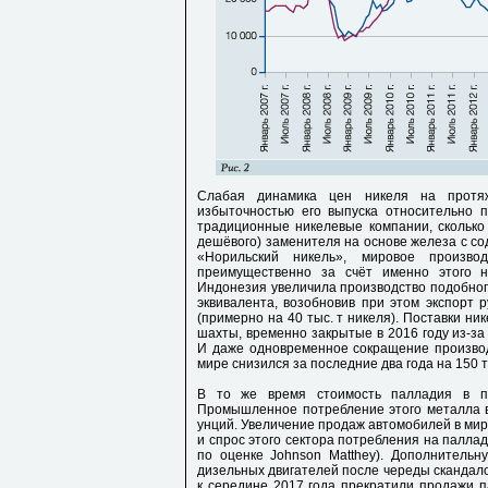
Слабая динамика цен никеля на протяж
избыточностью его выпуска относительно п
традиционные никелевые компании, сколько 
дешёвого) заменителя на основе железа с с
«Норильский никель», мировое произв
преимущественно за счёт именно этого н
Индонезия увеличила производство подобного
эквивалента, возобновив при этом экспорт 
(примерно на 40 тыс. т никеля). Поставки ник
шахты, временно закрытые в 2016 году из-за 
И даже одновременное сокращение производс
мире снизился за последние два года на 150 т
В то же время стоимость палладия в п
Промышленное потребление этого металла в 
унций. Увеличение продаж автомобилей в мир
и спрос этого сектора потребления на палла
по оценке Johnson Matthey). Дополнитель
дизельных двигателей после череды скандало
к середине 2017 года прекратили продажи п