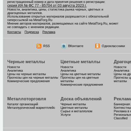
регистрационный номер и дата принятия решения о регистрации:
серия ИА № ФС 77 - 85704 от 03 августа 2023 г.
Новости, аналитика, цены, статистика рынка черных, цветных и
драгоценных металлов.
Использование открытых материалов разрешается с обязательной
гиперссылкой на MetalTorg.Ru
Мнение авторов материалов, размещаемых на сайте MetalTorg.Ru, может
не совпадать с мнением редакции.
Контакты
Подписка
Реклама
RSS
ВКонтакте
Одноклассники
Черные металлы
Цветные металлы
Драгоц
Новости
Новости
Новости
Аналитика
Аналитика
Аналитика
Цены на черные металлы
Цены на цветные металлы
Цены на д
Прогнозы цен на черные металлы
Прогнозы цен на цветные
Прогнозы ц
Коммерческие предложения
металлы
металлы
Коммерческие предложения
Металлоторговля
Доска объявлений
Реклам
Каталог организаций
Черные металлы
Баннерная
Металлургический маркетплейс
Цветные металлы
Контекстны
Сырье и металлолом
Реклама в 
Услуги
Региональн
Classified