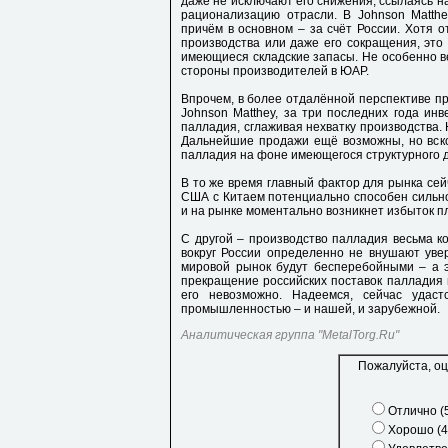
даже не исключают его снижения, ссылаясь 
рационализацию отрасли. В Johnson Matthe
причём в основном – за счёт России. Хотя 
производства или даже его сокращения, это
имеющиеся складские запасы. Не особенно ве
стороны производителей в ЮАР.
Впрочем, в более отдалённой перспективе п
Johnson Matthey, за три последних года ин
палладия, сглаживая нехватку производства. 
Дальнейшие продажи ещё возможны, но вско
палладия на фоне имеющегося структурного 
В то же время главный фактор для рынка сей
США с Китаем потенциально способен сильно
и на рынке моментально возникнет избыток п
С другой – производство палладия весьма к
вокруг России определенно не внушают увер
мировой рынок будут бесперебойными – а 
прекращение российских поставок палладия 
его невозможно. Надеемся, сейчас удаст
промышленностью – и нашей, и зарубежной.
Аналитическая группа "MetalTorg.Ru"
Пожалуйста, оц
Отлично (
Хорошо (4