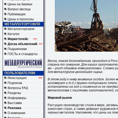
Цены на биржах
Вопрос месяца
Публикации
Цены и прогнозы
МЕТАЛЛОТОРГОВЛЯ
Металлоторговля
Каталог
Маркетплейс
<<
Доска объявлений
<<
Подшипники
ГОСТы и стандарты
Весна, такая долгожданная, приходит в Росс
страна-то северная. Для наших заготовител
же – рост объемов ломозаготовки. Словно р
для металлургов ценнейшее сырье.
ПОЛЬЗОВАТЕЛЯМ
Регистрация
<<
В этом году к нему внимание особое. Более 
Подписка
агломерат и т.д.) дружно подорожали почти
установлены на год и снижения их не предви
Вопросы FAQ
металлолома с тысячами заготовителей, се
Разделы
Мировой рынок
Информеры
Выставки
Растущее производство стали в мире, активны
Реклама
азиатских стран, а также дефицит рудовозов 
черных металлов. Напомним, что цены на лом
О компании