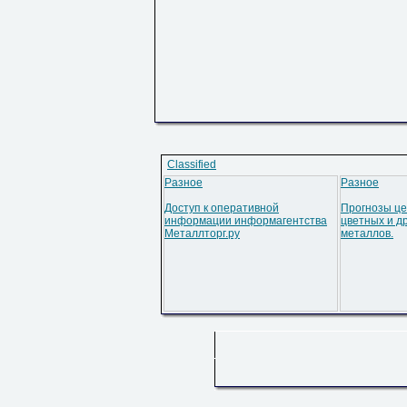
Classified
Разное
Разное
Доступ к оперативной
Прогнозы це
информации информагентства
цветных и д
Металлторг.ру
металлов.