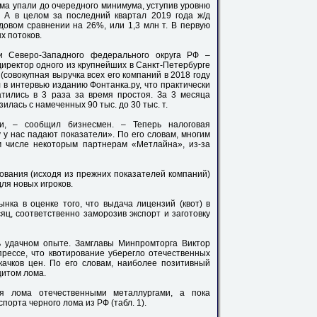
ома упали до очередного минимума, уступив уровню
. А в целом за последний квартал 2019 года ж/д
довом сравнении на 26%, или 1,3 млн т. В первую
х потоков.
 Северо-Западного федерального округа РФ –
директор одного из крупнейших в Санкт-Петербурге
(совокупная выручка всех его компаний в 2018 году
л в интервью изданию Фонтанка.ру, что практически
тились в 3 раза за время простоя. За 3 месяца
илась с намеченных 90 тыс. до 30 тыс. т.
ли, – сообщил бизнесмен. – Теперь налоговая
 у нас падают показатели». По его словам, многим
м числе некоторым партнерам «Метлайна», из-за
ования (исходя из прежних показателей компаний)
ля новых игроков.
нка в оценке того, что выдача лицензий (квот) в
ц, соответственно заморозив экспорт и заготовку
нь удачном опыте. Замглавы Минпромторга Виктор
прессе, что квотирование уберегло отечественных
качков цен. По его словам, наиболее позитивный
цитом лома.
я лома отечественными металлургами, а пока
порта черного лома из РФ (табл. 1).