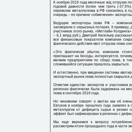
К ноябрю 2019 года месячные ж/д отгрузки л
годовой давности более чем треть (-37,5%)
перевозки металлолома в РФ снизились в го
очередь – по причине «обмеления» экспортны
Ведущие экспортеры лома РФ – компании
заговорили о серьезных потерях. К примеру, 
участников этого рынка, «Метлайн-Холдинга» 
– 6,1 млрд руб.), Дмитрий Кисельер рассказа
все финансовые показатели компании сокра
фактического действия квот отгрузка лома сниз
«Это фактически убыток, компании стоя
приглашает на беседы, интересуется, почему
мелким предприятиям по сбору лома, в то
сложившейся ситуации пришлось закрыться.
И естественно, при введении системы квотир
экспортный рынок лома полностью закрылся д
Отметим единство экспертов и участников ры
регионах фактически была задержана на меся
лома в сентябре 2019 года.
Но чиновники говорят о квотах как об оче
Евтухов в ноябре прошлого года заявлял в 
металлургов от дефицита сырья и резких с
эффект был зафиксирован в регионах с дефи
Мы еще вернемся к вопросу потреблени
рассмотрим итоги прошедшего года в части экс