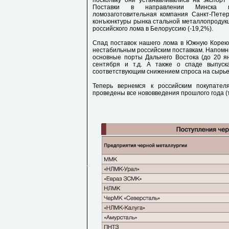
поскольку они устанавливались на экспорт
Поставки в направлении Минска пр
ломозаготовительная компания Санкт-Пете
конъюнктуры рынка стальной металлопродукц
российского лома в Белоруссию (-19,2%).
Спад поставок нашего лома в Южную Корею
нестабильным российским поставкам. Напомни
основные порты Дальнего Востока (до 20 ян
сентября и т.д. А также о спаде выпу
соответствующим снижением спроса на сырье
Теперь вернемся к российским покупате
проведены все нововведения прошлого года (т