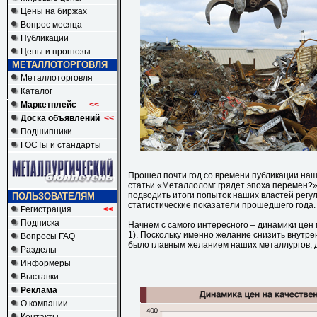
Цены на биржах
Вопрос месяца
Публикации
Цены и прогнозы
МЕТАЛЛОТОРГОВЛЯ
Металлоторговля
Каталог
Маркетплейс
<<
Доска объявлений
<<
Подшипники
ГОСТы и стандарты
Прошел почти год со времени публикации наш
статьи «Металлолом: грядет эпоха перемен?»
подводить итоги попыток наших властей регул
ПОЛЬЗОВАТЕЛЯМ
статистические показатели прошедшего года.
Регистрация
<<
Подписка
Начнем с самого интересного – динамики цен
1). Поскольку именно желание снизить внутре
Вопросы FAQ
было главным желанием наших металлургов, 
Разделы
Информеры
Выставки
Реклама
О компании