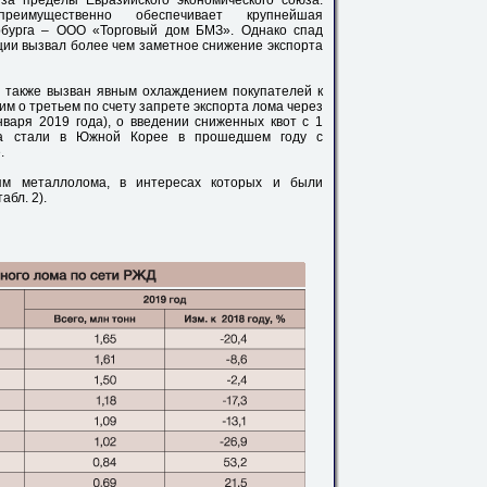
 за пределы Евразийского экономического союза.
еимущественно обеспечивает крупнейшая
рбурга – ООО «Торговый дом БМЗ». Однако спад
ии вызвал более чем заметное снижение экспорта
 также вызван явным охлаждением покупателей к
м о третьем по счету запрете экспорта лома через
варя 2019 года), о введении сниженных квот с 1
ска стали в Южной Корее в прошедшем году с
.
лям металлолома, в интересах которых и были
абл. 2).