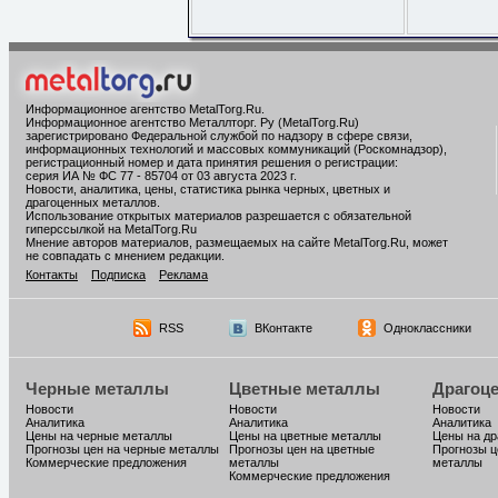
Информационное агентство MetalTorg.Ru
.
Информационное агентство Металлторг. Ру (MetalTorg.Ru)
зарегистрировано Федеральной службой по надзору в сфере связи,
информационных технологий и массовых коммуникаций (Роскомнадзор),
регистрационный номер и дата принятия решения о регистрации:
серия ИА № ФС 77 - 85704 от 03 августа 2023 г.
Новости, аналитика, цены, статистика рынка черных, цветных и
драгоценных металлов.
Использование открытых материалов разрешается с обязательной
гиперссылкой на MetalTorg.Ru
Мнение авторов материалов, размещаемых на сайте MetalTorg.Ru, может
не совпадать с мнением редакции.
Контакты
Подписка
Реклама
RSS
ВКонтакте
Одноклассники
Черные металлы
Цветные металлы
Драгоц
Новости
Новости
Новости
Аналитика
Аналитика
Аналитика
Цены на черные металлы
Цены на цветные металлы
Цены на д
Прогнозы цен на черные металлы
Прогнозы цен на цветные
Прогнозы ц
Коммерческие предложения
металлы
металлы
Коммерческие предложения