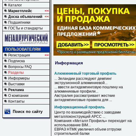
Каталог
Маркетплейс
<<
Доска объявлений
<<
Подшипники
ГОСТы и стандарты
ПОЛЬЗОВАТЕЛЯМ
Регистрация
<<
Подписка
Информация
Вопросы FAQ
Разделы
Алюминиевый торговый профиль
Информеры
... Зеландии расследуют демпинг
экструзионной
алюминиевой
...
Выставки
... ввести антидемпинговую пошлину на
Реклама
алюминиевые
профили
...
О компании
Австралия рассматривает жесткие
антидемпинговые правила для ...
Контакты
Информационный профиль
Поиск по сайту
Центр по взаимодействию с заводами
металлоконструкций АРСС ...
Компания «Металл
Профиль
» переходит на
использование BIM...
ЕВРАЗ НТМК увеличил объем отгрузки
строительной балки