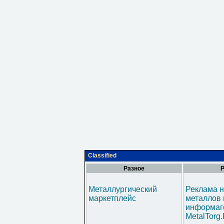
Classified
Разное
Р
Металлургический
Реклама н
маркетплейс
металлов 
информаг
MetalTorg