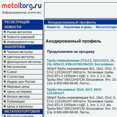
РЕГИСТРАЦИЯ
Анодированный профиль
НОВОСТИ
Новости
Аналитика и цены
Металлоторг
Рынка металлов
Новости компаний
Анодированный профиль
Информагентства
АНАЛИТИКА
Предложения на продажу
Черные металлы
Цветные металлы
Трубы нержавеющие 273х13, 325х12(14, 16,
Драгоценные металлы
24), 426х12, 630х14 08х18н10т. Бесшовные.
Металлолом
360р!!! Трубы нержавеющие 8х1, 18х2, 25х1, 5,
Сырье
57х2 12Х18Н10Т 360тр/тн. Титановые трубы
25х2 ВТ1-0 1500р/кг с НДС 1, 3тн. 2, 2-2, 4м.
Статистика
Трубы 89х7 08Х12Н4ГСМ. Бесшовные. 9тн. 10-
Индекс цен России
11м. 8-900-088-88-86. Листы...
Мировые цены
Трубы бесшовные 32х6, 42х7, 60х5
Цены на биржах
12Х18Н12Т.
Вопрос месяца
360р!!! Трубы нержавеющие 8х1, 18х2, 25х1, 5,
57х2 12Х18Н10Т 360тр/тн. Титановые трубы
Публикации
25х2 ВТ1-0 1500р/кг с НДС 1, 3тн. 2, 2-2, 4м.
Цены и прогнозы
Трубы 89х7 08Х12Н4ГСМ. Бесшовные. 9тн. 10-
МЕТАЛЛОТОРГОВЛЯ
11м. 8-900-088-88-86. Листы...
Металлоторговля