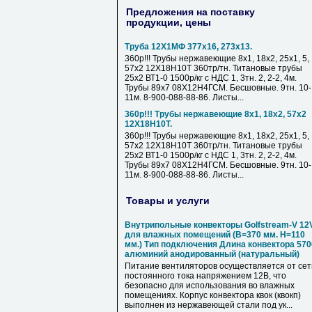
Предложения на поставку
продукции, цены
Труба 12Х1МФ 377х16, 273х13.
360р!!! Трубы нержавеющие 8х1, 18х2, 25х1, 5,
57х2 12Х18Н10Т 360тр/тн. Титановые трубы
25х2 ВТ1-0 1500р/кг с НДС 1, 3тн. 2, 2-2, 4м.
Трубы 89х7 08Х12Н4ГСМ. Бесшовные. 9тн. 10-
11м. 8-900-088-88-86. Листы...
360р!!! Трубы нержавеющие 8х1, 18х2, 57х2
12Х18Н10Т.
360р!!! Трубы нержавеющие 8х1, 18х2, 25х1, 5,
57х2 12Х18Н10Т 360тр/тн. Титановые трубы
25х2 ВТ1-0 1500р/кг с НДС 1, 3тн. 2, 2-2, 4м.
Трубы 89х7 08Х12Н4ГСМ. Бесшовные. 9тн. 10-
11м. 8-900-088-88-86. Листы...
Товары и услуги
Внутрипольные конвекторы Golfstream-V 12
для влажных помещений (B=370 мм. Н=110
мм.) Тип подключения Длина конвектора 570
алюминий анодированный (натуральный)
Питание вентиляторов осуществляется от сет
постоянного тока напряжением 12В, что
безопасно для использования во влажных
помещениях. Корпус конвектора квок (квокп)
выполнен из нержавеющей стали под ук...