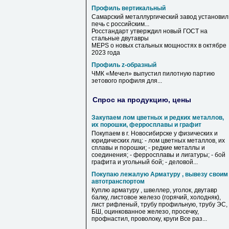
Профиль вертикальный
Самарский металлургический завод установил
печь с российским...
Росстандарт утверждил новый ГОСТ на
стальные двутавры
MEPS о новых стальных мощностях в октябре
2023 года
Профиль z-образный
ЧМК «Мечел» выпустил пилотную партию
зетового
профиля
для...
Спрос на продукцию, цены
Закупаем лом цветных и редких металлов,
их порошки, ферросплавы и графит
Покупаем в г. Новосибирске у физических и
юридических лиц: - лом цветных металлов, их
сплавы и порошки; - редкие металлы и
соединения; - ферросплавы и лигатуры; - бой
графита и угольный бой; - деловой...
Покупаю лежалую Арматуру , вывезу своим
автотранспортом
Куплю арматуру , швеллер, уголок, двутавр
балку, листовое железо (горячий, холодняк),
лист рифленый, трубу профильную, трубу ЭС,
БШ, оцинкованное железо, просечку,
профнастил, проволоку, круги Все раз...