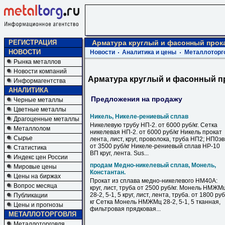
РЕГИСТРАЦИЯ
Арматура круглый и фасонный прок
НОВОСТИ
Новости
Аналитика и цены
Металлоторг
Рынка металлов
Новости компаний
Арматура круглый и фасонный п
Информагентства
АНАЛИТИКА
Предложения на продажу
Черные металлы
Цветные металлы
Никель, Никеле-рениевый сплав
Драгоценные металлы
Никелевую трубу НП-2. от 6000 руб/кг. Сетка
Металлолом
никелевая НП-2. от 6000 руб/кг Никель прокат
Сырье
лента, лист, круг, проволока, труба НП2; НП0э
от 3500 руб/кг Никеле-рениевый сплав НР-10
Статистика
ВП круг, лента. Sus...
Индекс цен России
продам Медно-никелевый сплав, Монель,
Мировые цены
Константан.
Цены на биржах
Прокат из сплава медно-никелевого НМ40А:
Вопрос месяца
круг, лист, труба от 2500 руб/кг. Монель НМЖМ
28-2, 5-1, 5 круг, лист, лента, труба. от 1800 руб
Публикации
кг Сетка Монель НМЖМц 28-2, 5-1, 5 тканная,
Цены и прогнозы
фильтровая прядковая...
МЕТАЛЛОТОРГОВЛЯ
Металлоторговля