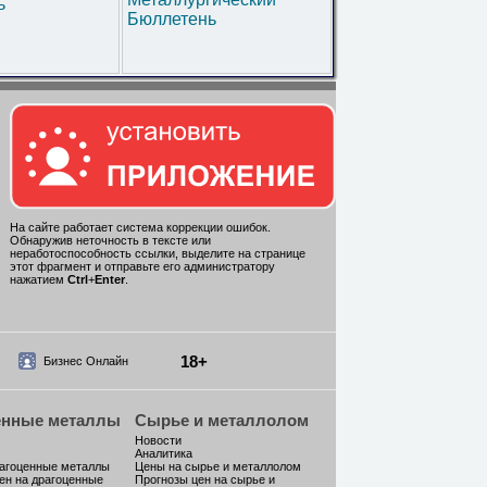
ь
Бюллетень
На сайте работает система коррекции ошибок.
Обнаружив неточность в тексте или
неработоспособность ссылки, выделите на странице
этот фрагмент и отправьте его администратору
нажатием
Ctrl
+
Enter
.
18+
Бизнес Онлайн
енные металлы
Сырье и металлолом
Новости
Аналитика
рагоценные металлы
Цены на сырье и металлолом
ен на драгоценные
Прогнозы цен на сырье и