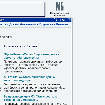
ата
овля
Доска объявлений
Подписка
Реклама
роката
Новости и события
"Брок-Инвест-Сервис" прогнозирует на
август стабильные цены
Примерно такая же ситуация
и
в
фасонном
ви
прокате
–на вторичном рынке. Не всегда
удается достичь баланса спроса
и
предложения.
А ГРУПП: началось снижение цен на
металлопродукцию
Фасонный
прокат
, не смотря на снижение
ц
октябрьских цен
и
пролонгации их на ноябрь,
/
продолжает оставаться под давлением...
Выпуск продукции МЗ "Электросталь
Тюмени" за 9 месяцев ...
Производство
арматуры
выросло на 4, 6% (+12