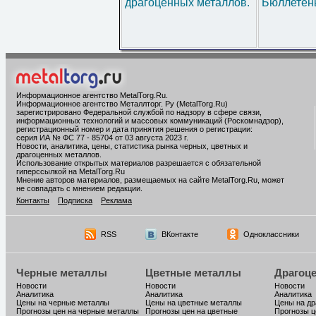
драгоценных металлов.
Бюллетен
Информационное агентство MetalTorg.Ru
.
Информационное агентство Металлторг. Ру (MetalTorg.Ru)
зарегистрировано Федеральной службой по надзору в сфере связи,
информационных технологий и массовых коммуникаций (Роскомнадзор),
регистрационный номер и дата принятия решения о регистрации:
серия ИА № ФС 77 - 85704 от 03 августа 2023 г.
Новости, аналитика, цены, статистика рынка черных, цветных и
драгоценных металлов.
Использование открытых материалов разрешается с обязательной
гиперссылкой на MetalTorg.Ru
Мнение авторов материалов, размещаемых на сайте MetalTorg.Ru, может
не совпадать с мнением редакции.
Контакты
Подписка
Реклама
RSS
ВКонтакте
Одноклассники
Черные металлы
Цветные металлы
Драгоц
Новости
Новости
Новости
Аналитика
Аналитика
Аналитика
Цены на черные металлы
Цены на цветные металлы
Цены на д
Прогнозы цен на черные металлы
Прогнозы цен на цветные
Прогнозы ц