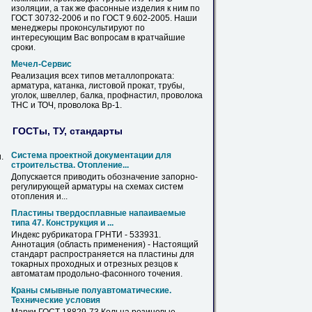
изоляции, а так же
фасонные
изделия к ним по
ГОСТ 30732-2006
и
по ГОСТ 9.602-2005. Наши
менеджеры проконсультируют по
интересующим Вас вопросам в кратчайшие
сроки.
Мечел-Сервис
Реализация всех типов металлопроката:
арматура
, катанка, листовой
прокат
, трубы,
уголок, швеллер, балка, профнастил, проволока
ТНС
и
ТОЧ, проволока Вр-1.
ГОСТы, ТУ, стандарты
Система проектной документации для
.
строительства. Отопление...
Допускается приводить обозначение запорно-
регулирующей
арматуры
на схемах систем
отопления
и
...
Пластины твердосплавные напаиваемые
типа 47. Конструкция
и
...
Индекс рубрикатора ГРНТИ - 533931.
Аннотация (область применения) - Настоящий
стандарт распространяется на пластины для
токарных проходных
и
отрезных резцов к
автоматам продольно-
фасонного
точения.
Краны смывные полуавтоматические.
Технические условия