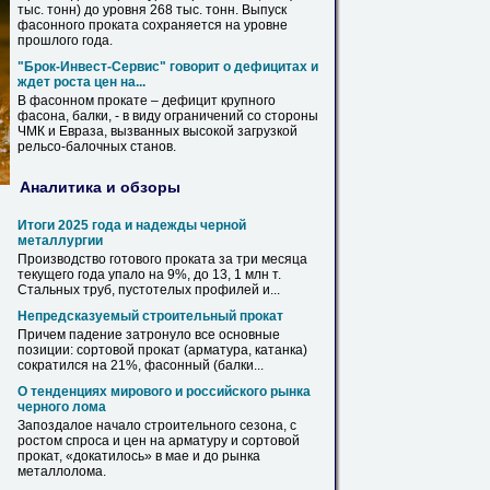
тыс. тонн) до уровня 268 тыс. тонн. Выпуск
фасонного
проката
сохраняется на уровне
прошлого года.
"Брок-Инвест-Сервис" говорит о дефицитах
и
ждет роста цен на...
В
фасонном
прокате
– дефицит крупного
фасона, балки, - в виду ограничений со стороны
ЧМК
и
Евраза, вызванных высокой загрузкой
рельсо-балочных станов.
Аналитика и обзоры
Итоги 2025 года
и
надежды черной
металлургии
Производство готового
проката
за три месяца
текущего года упало на 9%, до 13, 1 млн т.
Стальных труб, пустотелых профилей
и
...
Непредсказуемый строительный
прокат
Причем падение затронуло все основные
позиции: сортовой
прокат
(
арматура
, катанка)
сократился на 21%,
фасонный
(балки...
О тенденциях мирового
и
российского рынка
черного лома
Запоздалое начало строительного сезона, с
ростом спроса
и
цен на
арматуру
и
сортовой
прокат
, «докатилось» в мае
и
до рынка
металлолома.