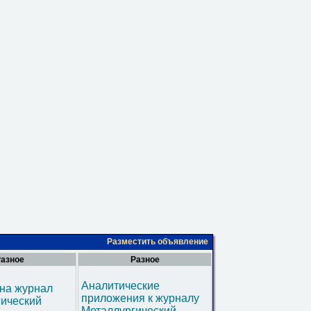
Разместить объявление
азное
Разное
Аналитические
на журнал
приложения к журналу
гический
Металлургический