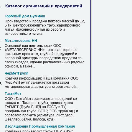
Каталог организаций и предприятий
0
Торговый дом Буммаш
Производство
и
продажа поковок массой до 12,
5 тн, центробежнолитых труб, жаропрочного
литья,
фасонного
литья из серого
и
износостойкого чугуна.
.
Металлсервис-НН
Основной вид деятельности ООО
:
«МЕТАЛЛСЕРВИС-НН» - оптовая торговля
стальным
прокатом
, трубной продукцией
и
запорной
арматуры
посредством продажи со
своих складов, удобно расположенных рядом с
офисом, а также...
ЧерМетГрупп
Краткая информация: Наша компания ООО
"ЧерМетГрупп" занимается поставкой
,
металлопроката:
арматуры
строительной...
ТактиМет
ООО «ТактиМет» занимается продажей со
склада в г. Таганрог трубы, производства
ТАГМЕТ (Труба БШГД по ГОСТу
и
ТУ,
профильная труба, ВГПР, ЭСВ, труба оц.)
и
сортового
проката
(
Арматура
, лист, угол,
швеллер, балка, полоса, круг).
Изоляционно Промышленная Компания
Компания производит трубы ППУ
и
ВУС