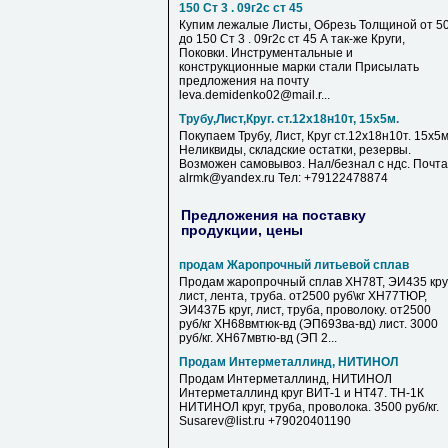
150 Ст 3 . 09г2с ст 45
Купим лежалые Листы, Обрезь Толщиной от 5
до 150 Ст 3 . 09г2с ст 45 А так-же Круги,
Поковки. Инструментальные и
конструкционные марки стали Присылать
предложения на почту
leva.demidenko02@mail.r...
Трубу,Лист,Круг. ст.12х18н10т, 15х5м.
Покупаем Трубу, Лист, Круг ст.12х18н10т. 15х5м
Неликвиды, складские остатки, резервы.
Возможен самовывоз. Нал/безнал с ндс. Почта
alrmk@yandex.ru Тел: +79122478874
Предложения на поставку
продукции, цены
продам Жаропрочный литьевой сплав
Продам жаропрочный сплав ХН78Т, ЭИ435 круг
лист, лента, труба. от2500 руб\кг ХН77ТЮР,
ЭИ437Б круг, лист, труба, проволоку. от2500
руб/кг ХН68вмтюк-вд (ЭП693ва-вд) лист. 3000
руб/кг. ХН67мвтю-вд (ЭП 2...
Продам Интерметаллинд, НИТИНОЛ
Продам Интерметаллинд, НИТИНОЛ
Интерметаллинд круг ВИТ-1 и НТ47. ТН-1К
НИТИНОЛ круг, труба, проволока. 3500 руб/кг.
Susarev@list.ru +79020401190