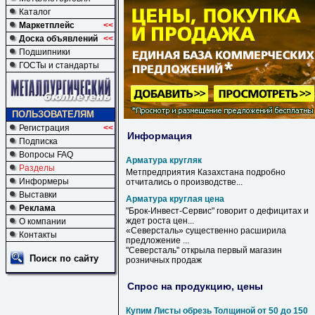
Каталог
Маркетплейс
<<
Доска объявлений
<<
Подшипники
ГОСТы и стандарты
ПОЛЬЗОВАТЕЛЯМ
Регистрация
<<
Информация
Подписка
Вопросы FAQ
Арматура кругляк
Разделы
Метпредприятия Казахстана подробно
Информеры
отчитались о производстве...
Выставки
Арматура круглая цена
Реклама
"Брок-Инвест-Сервис" говорит о дефицитах и
ждет роста
цен
...
О компании
«Северсталь» существенно расширила
Контакты
предложение ...
"Северсталь" открыла первый магазин
Поиск по сайту
розничных продаж
Спрос на продукцию, цены
Купим Листы обрезь Толщиной от 50 до 150