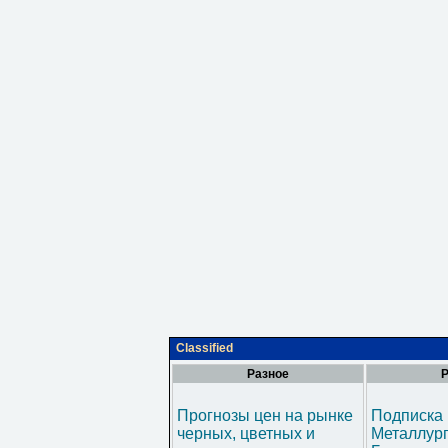
Classified
Разное
Р
Прогнозы цен на рынке
Подписка 
черных, цветных и
Металлур