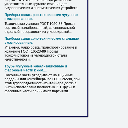
Марки ГОСТ 18829-73 Кольца резиновые
уплотнительные
круглого
сечения для
гидравлических
и
пневматических устройств.
Приборы санитарно-технические чугунные
эмалированные.
Технические условия ГОСТ 1050-88
Прокат
сортовой, калиброванный, со специальной
отделкой поверхности из углеродистой...
Приборы санитарно-технические стальные
эмалированные.
Упаковка, маркировка, транспортирование
и
хранение ГОСТ 16523-89
Прокат
тонколистовой из углеродистой стали
качественной
и
...
Трубы чугунные канализационные
и
фасонные
части к ним....
Фасонные
части укладывают на ящичные
поддоны или контейнеры по ГОСТ 26598, при
этом грузоподъемность контейнера должна
быть использована полностью. 6.1 Трубы
и
фасонные
части принимают партиями.