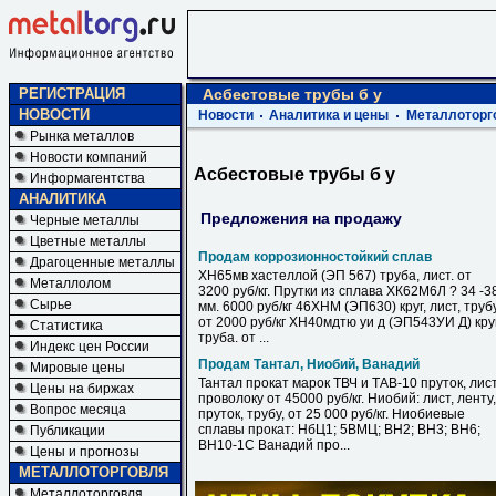
РЕГИСТРАЦИЯ
Асбестовые трубы б у
НОВОСТИ
Новости
Аналитика и цены
Металлоторг
Рынка металлов
Новости компаний
Асбестовые трубы б у
Информагентства
АНАЛИТИКА
Предложения на продажу
Черные металлы
Цветные металлы
Продам коррозионностойкий сплав
Драгоценные металлы
ХН65мв хастеллой (ЭП 567) труба, лист. от
Металлолом
3200 руб/кг. Прутки из сплава ХК62М6Л ? 34 -3
Сырье
мм. 6000 руб/кг 46ХНМ (ЭП630) круг, лист, труб
от 2000 руб/кг ХН40мдтю уи д (ЭП543УИ Д) круг
Статистика
труба. от ...
Индекс цен России
Продам Тантал, Ниобий, Ванадий
Мировые цены
Тантал прокат марок ТВЧ и ТАВ-10 пруток, лист
Цены на биржах
проволоку от 45000 руб/кг. Ниобий: лист, ленту,
Вопрос месяца
пруток, трубу, от 25 000 руб/кг. Ниобиевые
сплавы прокат: НбЦ1; 5ВМЦ; ВН2; ВН3; ВН6;
Публикации
ВН10-1С Ванадий про...
Цены и прогнозы
МЕТАЛЛОТОРГОВЛЯ
Металлоторговля