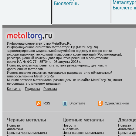
Металлур
Бюллетень
Бюллетен
Информационное агентство MetalTorg.Ru
.
Информационное агентство Металлторг. Ру (MetalTorg.Ru)
зарегистрировано Федеральной службой по надзору в сфере связи,
информационных технологий и массовых коммуникаций (Роскомнадзор),
регистрационный номер и дата принятия решения о регистрации:
серия ИА № ФС 77 - 85704 от 03 августа 2023 г.
Новости, аналитика, цены, статистика рынка черных, цветных и
драгоценных металлов.
Использование открытых материалов разрешается с обязательной
гиперссылкой на MetalTorg.Ru
Мнение авторов материалов, размещаемых на сайте MetalTorg.Ru, может
не совпадать с мнением редакции.
Контакты
Подписка
Реклама
RSS
ВКонтакте
Одноклассники
Черные металлы
Цветные металлы
Драгоц
Новости
Новости
Новости
Аналитика
Аналитика
Аналитика
Цены на черные металлы
Цены на цветные металлы
Цены на д