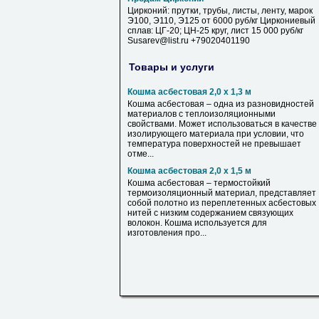
Цирконий: прутки, трубы, листы, ленту, марок
Э100, Э110, Э125 от 6000 руб/кг Циркониевый
сплав: ЦГ-20; ЦН-25 круг, лист 15 000 руб/кг
Susarev@list.ru +79020401190
Товары и услуги
Кошма асбестовая 2,0 х 1,3 м
Кошма асбестовая – одна из разновидностей
материалов с теплоизоляционными
свойствами. Может использоваться в качестве
изолирующего материала при условии, что
температура поверхностей не превышает
отме...
Кошма асбестовая 2,0 х 1,5 м
Кошма асбестовая – термостойкий
термоизоляционный материал, представляет
собой полотно из переплетенных асбестовых
нитей с низким содержанием связующих
волокон. Кошма используется для
изготовления про...