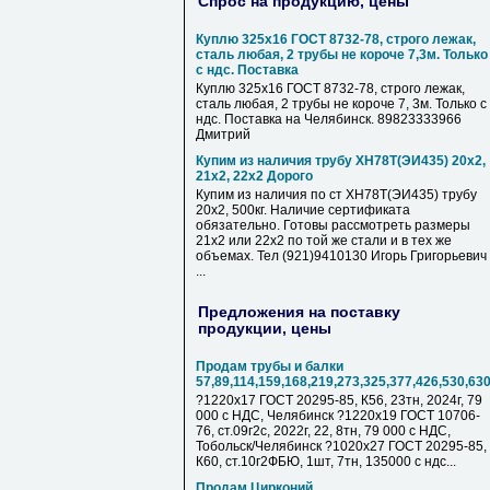
Спрос на продукцию, цены
Куплю 325х16 ГОСТ 8732-78, строго лежак,
сталь любая, 2 трубы не короче 7,3м. Только
с ндс. Поставка
Куплю 325х16 ГОСТ 8732-78, строго лежак,
сталь любая, 2 трубы не короче 7, 3м. Только с
ндс. Поставка на Челябинск. 89823333966
Дмитрий
Купим из наличия трубу ХН78Т(ЭИ435) 20х2,
21х2, 22х2 Дорого
Купим из наличия по ст ХН78Т(ЭИ435) трубу
20х2, 500кг. Наличие сертификата
обязательно. Готовы рассмотреть размеры
21х2 или 22х2 по той же стали и в тех же
объемах. Тел (921)9410130 Игорь Григорьевич
...
Предложения на поставку
продукции, цены
Продам трубы и балки
57,89,114,159,168,219,273,325,377,426,530,63
?1220х17 ГОСТ 20295-85, К56, 23тн, 2024г, 79
000 с НДC, Челябинск ?1220х19 ГОСТ 10706-
76, ст.09г2с, 2022г, 22, 8тн, 79 000 с НДC,
Тобольск/Челябинск ?1020х27 ГОСТ 20295-85,
К60, ст.10г2ФБЮ, 1шт, 7тн, 135000 с ндс...
Продам Цирконий