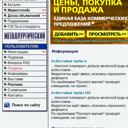
Каталог
Маркетплейс
<<
Доска объявлений
<<
Подшипники
ГОСТы и стандарты
ПОЛЬЗОВАТЕЛЯМ
Информация
Регистрация
<<
Подписка
Асбестовые трубы в
Вопросы FAQ
... Hancock планирует добычу железной руды
в
Разделы
асбестовом
...
Информеры
Ферротитан идёт вверх, опасаясь серьезного
дефицита
Выставки
По проблемам "Русского магния" проводят
Реклама
совещания, но проект...
О компании
Асбестовые трубы 150
Контакты
... Hancock планирует добычу железной руды в
асбестовом
...
Поиск по сайту
Ферротитан идёт вверх, опасаясь серьезного
дефицита
По проблемам "Русского магния" проводят
совещания, но проект...