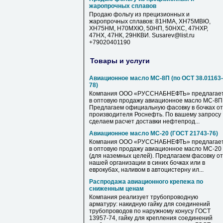
жаропрочных сплавов
Продаю фольгу из прецизионных и
жаропрочных сплавов: 81НМА, ХН75МВЮ,
ХН75НМ, Н70МХЮ, 50НП, 50НХС, 47НХР,
47НХ, 47НК, 29НКВИ. Susarev@list.ru
+79020401190
Товары и услуги
Авиационное масло МС-8П (по ОСТ 38.01163-
78)
Компания ООО «РУССНАБНЕФТЬ» предлагае
в оптовую продажу авиационное масло МС-8П
Предлагаем официальную фасовку в бочках от
производителя Роснефть. По вашему запросу
сделаем расчет доставки нефтепрод...
Авиационное масло МС-20 (ГОСТ 21743-76)
Компания ООО «РУССНАБНЕФТЬ» предлагае
в оптовую продажу авиационное масло МС-20
(для наземных целей). Предлагаем фасовку от
нашей организации в синих бочках или в
еврокубах, наливом в автоцистерну ил...
Распродажа авиационного крепежа по
сниженным ценам
Компания реализует трубопроводную
арматуру: накидную гайку для соединений
трубопроводов по наружному конусу ГОСТ
13957-74, гайку для крепления соединений