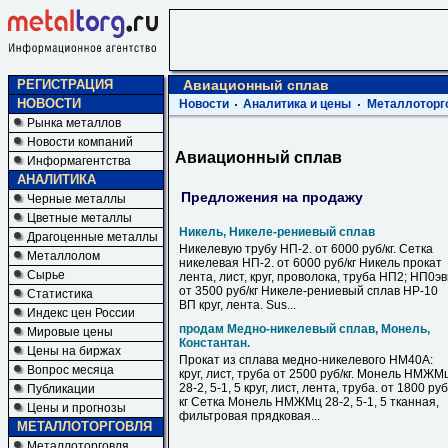
РЕГИСТРАЦИЯ
Авиационный сплав
НОВОСТИ
Новости
Аналитика и цены
Металлоторг
Рынка металлов
Новости компаний
Авиационный сплав
Информагентства
АНАЛИТИКА
Предложения на продажу
Черные металлы
Цветные металлы
Никель, Никеле-рениевый сплав
Драгоценные металлы
Никелевую трубу НП-2. от 6000 руб/кг. Сетка
Металлолом
никелевая НП-2. от 6000 руб/кг Никель прокат
Сырье
лента, лист, круг, проволока, труба НП2; НП0э
от 3500 руб/кг Никеле-рениевый сплав НР-10
Статистика
ВП круг, лента. Sus...
Индекс цен России
продам Медно-никелевый сплав, Монель,
Мировые цены
Константан.
Цены на биржах
Прокат из сплава медно-никелевого НМ40А:
Вопрос месяца
круг, лист, труба от 2500 руб/кг. Монель НМЖМ
28-2, 5-1, 5 круг, лист, лента, труба. от 1800 руб
Публикации
кг Сетка Монель НМЖМц 28-2, 5-1, 5 тканная,
Цены и прогнозы
фильтровая прядковая...
МЕТАЛЛОТОРГОВЛЯ
Металлоторговля