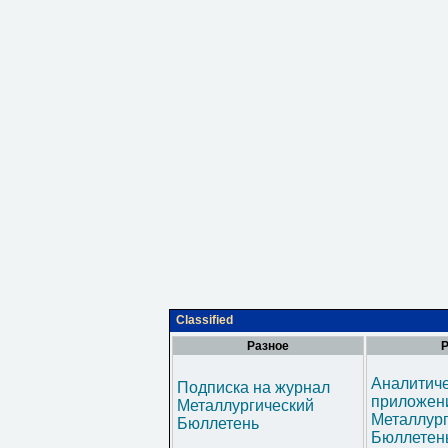
Classified
Разное
Р
Аналитич
Подписка на журнал
приложени
Металлургический
Металлур
Бюллетень
Бюллетен