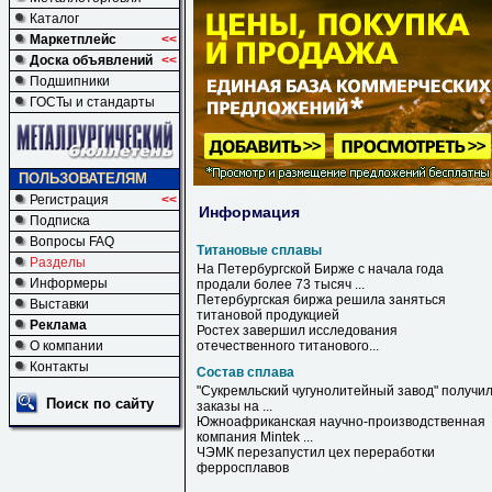
Каталог
Маркетплейс
<<
Доска объявлений
<<
Подшипники
ГОСТы и стандарты
ПОЛЬЗОВАТЕЛЯМ
Регистрация
<<
Информация
Подписка
Вопросы FAQ
Титановые сплавы
Разделы
На Петербургской Бирже с начала года
Информеры
продали более 73 тысяч ...
Петербургская биржа решила заняться
Выставки
титановой
продукцией
Реклама
Ростех завершил исследования
О компании
отечественного
титанового
...
Контакты
Состав сплава
"Сукремльский чугунолитейный завод" получи
Поиск по сайту
заказы на ...
Южноафриканская научно-производственная
компания Mintek ...
ЧЭМК перезапустил цех переработки
ферросплавов