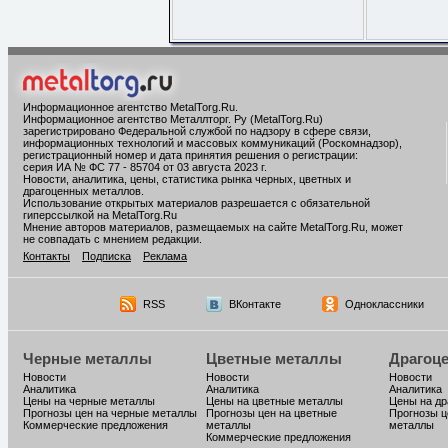
Информационное агентство MetalTorg.Ru
.
Информационное агентство Металлторг. Ру (MetalTorg.Ru)
зарегистрировано Федеральной службой по надзору в сфере связи,
информационных технологий и массовых коммуникаций (Роскомнадзор),
регистрационный номер и дата принятия решения о регистрации:
серия ИА № ФС 77 - 85704 от 03 августа 2023 г.
Новости, аналитика, цены, статистика рынка черных, цветных и
драгоценных металлов.
Использование открытых материалов разрешается с обязательной
гиперссылкой на MetalTorg.Ru
Мнение авторов материалов, размещаемых на сайте MetalTorg.Ru, может
не совпадать с мнением редакции.
Контакты
Подписка
Реклама
RSS
ВКонтакте
Одноклассники
Черные металлы
Цветные металлы
Драгоц
Новости
Новости
Новости
Аналитика
Аналитика
Аналитика
Цены на черные металлы
Цены на цветные металлы
Цены на д
Прогнозы цен на черные металлы
Прогнозы цен на цветные
Прогнозы ц
Коммерческие предложения
металлы
металлы
Коммерческие предложения