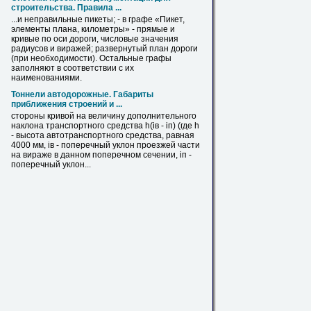
строительства. Правила ...
...и неправильные пикеты; - в графе «Пикет,
элементы плана, километры» - прямые и
кривые по оси дороги, числовые значения
радиусов и
виражей
; развернутый план дороги
(при необходимости). Остальные графы
заполняют в соответствии с их
наименованиями.
Тоннели автодорожные. Габариты
приближения строений и ...
стороны кривой на величину дополнительного
наклона транспортного средства h(iв - iп) (где h
- высота автотранспортного средства, равная
4000 мм, iв - поперечный уклон проезжей части
на
вираже
в данном поперечном сечении, iп -
поперечный уклон...