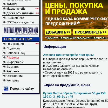
Каталог
Маркетплейс
<<
Доска объявлений
<<
Подшипники
ГОСТы и стандарты
ПОЛЬЗОВАТЕЛЯМ
Регистрация
<<
Информация
Подписка
Вопросы FAQ
Автоваз Тольятти прайс лист цены
Разделы
В январе вырос ж/д завоз черных металлов на
Информеры
предприятия ...
В 2022 году вдвое упал ж/д завоз черных
Выставки
металлов на
АвтоВАЗ
Реклама
«Северсталь» за 2022 год реализовала по
О компании
партнерской схеме ...
Контакты
Спрос на продукцию, цены
Поиск по сайту
Купим Листы обрезь Толщиной от 50 до 150
150 Ст 3 . 09г2с ст 45
Купим лежалые Листы, Обрезь Толщиной от 5
до 150 Ст 3 . 09г2с ст 45 А так-же Круги,
Поковки. Инструментальные и