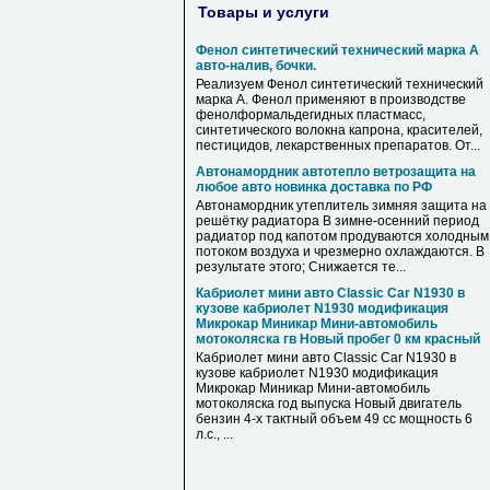
Товары и услуги
Фенол синтетический технический марка А
авто-налив, бочки.
Реализуем Фенол синтетический технический
марка А. Фенол применяют в производстве
фенолформальдегидных пластмасс,
синтетического волокна капрона, красителей,
пестицидов, лекарственных препаратов. От...
Автонамордник автотепло ветрозащита на
любое авто новинка доставка по РФ
Автонамордник утеплитель зимняя защита на
решётку радиатора В зимне-осенний период
радиатор под капотом продуваются холодным
потоком воздуха и чрезмерно охлаждаются. В
результате этого; Снижается те...
Кабриолет мини авто Classic Car N1930 в
кузове кабриолет N1930 модификация
Микрокар Миникар Мини-автомобиль
мотоколяска гв Новый пробег 0 км красный
Кабриолет мини авто Classic Car N1930 в
кузове кабриолет N1930 модификация
Микрокар Миникар Мини-автомобиль
мотоколяска год выпуска Новый двигатель
бензин 4-х тактный объем 49 сс мощность 6
л.с., ...