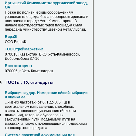
Иртышский Химико-металлургический завод,
ОА
Позже по политическим соображениям
урановая площадка была перепроектирована и
построена в городе Усть-
Каменогорске
. В
начале шестидесятых годов площадка была
передана министерству цветной металлургии.
ВираЖ
ООО
ВираЖ
.
ТОО СтройМаркетинг
070018, Казахстан, ВКО, Усть-
Каменогорск
,
Добролюбова 37-16.
Востоквтормет
070006, г. Усть-
Каменогорск
.
,
ГОСТы, ТУ, стандарты
Вибрация и удар. Измерение общей вибрации
и оценка ее ...
...низких частотах (от 0, 1 до 0, 5 Гц) в
вертикальном направлении, способных
вызвать появление укачивания (болезни
М
движения), которые обусловлены
Ю
закруглениями пути, подъемами пути на
виражах
, а также отклоняющимися подвесками
транспортного средства.
Система проектной документации для