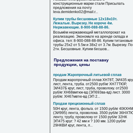
конструкционные марки стали Присылать
предложения на почту
leva.demidenko02@mail.r...
Купим трубы бесшовные 12х18н10т.
Лежалые. Вырезку. Не короче 4м.
Нержавеющие. 8-900-088-88-86.
Возьмём нержавеющий металлопрокат на
реализацию. Экономьте на аренде склада и
офиса. тел: 8-900-088-88-86. Купим титановые
трубы 25х2 от 5.5м и 38х2 от 3.7м. Вырезку. По
2тн. Бесшовные. Купим бесшов...
Предложения на поставку
продукции, цены
продам Жаропрочный литьевой сплав
Продам жаропрочный сплав ХН78Т, ЭИ435 круг
лист, лента, труба. от2500 руб\кг ХН77ТЮР,
ЭИ437Б круг, лист, труба, проволоку. от2500
руб/кг ХН68вмтюк-вд (ЭП693ва-вд) лист. 3000
руб/кг. ХН67мвтю-вд (ЭП 2...
Продам прецизионный сплав
50Н круг, лента, фольга. от 1500 руб/кг 40КХН
(ЭИ995) лента, проволока. 3500 руб/кг 36НХТ
ленту, трубу, проволоку от 1500 руб/кг 32НК
ЭП475 круг: ? 42 мм и ? 100 мм. 1200 руб/кг
29НКВИ круг, лента, л...