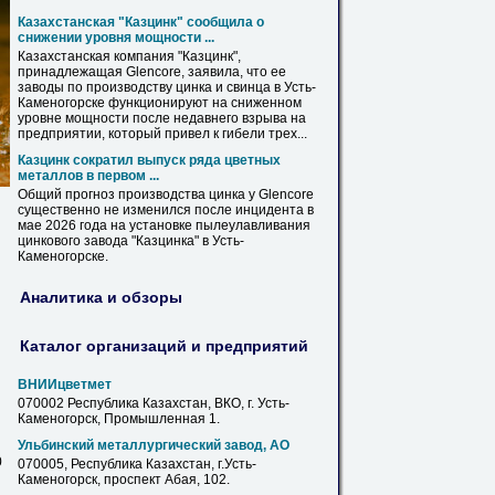
Казахстанская "Казцинк" сообщила о
снижении уровня мощности ...
Казахстанская компания "Казцинк",
принадлежащая Glencore, заявила, что ее
заводы по производству цинка и свинца в Усть-
Каменогорске
функционируют на сниженном
уровне мощности после недавнего взрыва на
предприятии, который привел к гибели трех...
Казцинк сократил выпуск ряда цветных
металлов в первом ...
Общий прогноз производства цинка у Glencore
существенно не изменился после инцидента в
мае 2026 года на установке пылеулавливания
цинкового завода "Казцинка" в Усть-
Каменогорске
.
Аналитика и обзоры
Каталог организаций и предприятий
ВНИИцветмет
070002 Республика Казахстан, ВКО, г. Усть-
Каменогорск
, Промышленная 1.
Ульбинский металлургический завод, АО
0
070005, Республика Казахстан, г.Усть-
Каменогорск
, проспект Абая, 102.