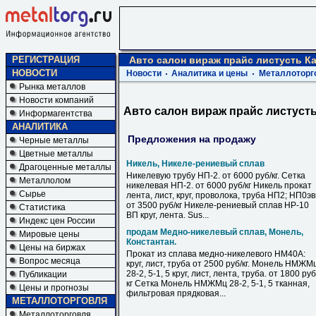
РЕГИСТРАЦИЯ
Авто салон вираж прайс листусть К
НОВОСТИ
Новости
Аналитика и цены
Металлоторг
Рынка металлов
Новости компаний
Авто салон вираж прайс листуст
Информагентства
АНАЛИТИКА
Предложения на продажу
Черные металлы
Цветные металлы
Никель, Никеле-рениевый сплав
Драгоценные металлы
Никелевую трубу НП-2. от 6000 руб/кг. Сетка
Металлолом
никелевая НП-2. от 6000 руб/кг Никель прокат
Сырье
лента, лист, круг, проволока, труба НП2; НП0э
от 3500 руб/кг Никеле-рениевый сплав НР-10
Статистика
ВП круг, лента. Sus...
Индекс цен России
продам Медно-никелевый сплав, Монель,
Мировые цены
Константан.
Цены на биржах
Прокат из сплава медно-никелевого НМ40А:
Вопрос месяца
круг, лист, труба от 2500 руб/кг. Монель НМЖМ
28-2, 5-1, 5 круг, лист, лента, труба. от 1800 руб
Публикации
кг Сетка Монель НМЖМц 28-2, 5-1, 5 тканная,
Цены и прогнозы
фильтровая прядковая...
МЕТАЛЛОТОРГОВЛЯ
Металлоторговля