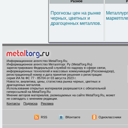
Разное
Р
Прогнозы цен на рынке
Металлур
черных, цветных и
маркетпл
драгоценных металлов.
Информационное агентство MetalTorg.Ru
.
Информационное агентство Металлторг. Ру (MetalTorg.Ru)
зарегистрировано Федеральной службой по надзору в сфере связи,
информационных технологий и массовых коммуникаций (Роскомнадзор),
регистрационный номер и дата принятия решения о регистрации:
серия ИА № ФС 77 - 85704 от 03 августа 2023 г.
Новости, аналитика, цены, статистика рынка черных, цветных и
драгоценных металлов.
Использование открытых материалов разрешается с обязательной
гиперссылкой на MetalTorg.Ru
Мнение авторов материалов, размещаемых на сайте MetalTorg.Ru, может
не совпадать с мнением редакции.
Контакты
Подписка
Реклама
RSS
ВКонтакте
Одноклассники