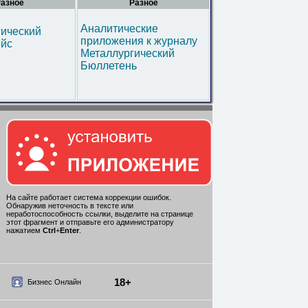
азное
Разное
Аналитические
гический
приложения к журналу
ейс
Металлургический
Бюллетень
На сайте работает система коррекции ошибок.
Обнаружив неточность в тексте или
неработоспособность ссылки, выделите на странице
этот фрагмент и отправьте его администратору
нажатием
Ctrl
+
Enter
.
18+
Бизнес Онлайн