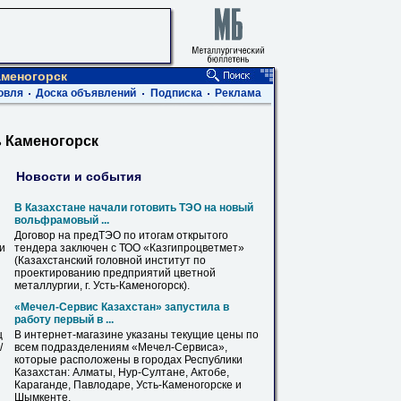
аменогорск
овля
Доска объявлений
Подписка
Реклама
ь Каменогорск
Новости и события
В Казахстане начали готовить ТЭО на новый
вольфрамовый ...
Договор на предТЭО по итогам открытого
ви
тендера заключен с ТОО «Казгипроцветмет»
(Казахстанский головной институт по
проектированию предприятий цветной
металлургии, г. Усть-
Каменогорск
).
«Мечел-Сервис Казахстан» запустила в
работу первый в ...
ц
В интернет-магазине указаны текущие цены по
/
всем подразделениям «Мечел-Сервиса»,
которые расположены в городах Республики
Казахстан: Алматы, Нур-Султане, Актобе,
Караганде, Павлодаре, Усть-
Каменогорске
и
Шымкенте.