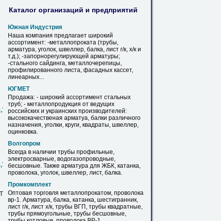
Каталог организаций и предприятий
Южная Индустрия
Наша компания предлагает широкий
ассортимент: -металлопроката (трубы,
арматура, уголок, швеллер,
балка
, лист г/к, х/к и
т.д.); -запорнорегулирующей арматуры;
-стального сайдинга, металлочерепицы,
профилированного листа, фасадных кассет,
линеарных...
ЮГМЕТ
Продажа: - широкий ассортимент стальных
труб; - металлопродукция от ведущих
0,720,820,1020,1220,1420
российских и украинских производителей:
высококачественая арматуа,
балки
различного
назначения, уголки, круги, квадраты, швеллер,
оцинковка.
Волгопром
Всегда в наличии трубы профильные,
электросварные, водогазопроводные,
0,720,820,1020,1220,1420
бесшовные. Также арматура для ЖБК, катанка,
проволока, уголок, швеллер, лист,
балка
.
Промкомплект
Оптовая торговля металлопрокатом, проволока
СТ
вр-1. Арматура,
балка
, катанка, шестигранник,
лист г/к, лист х/к, трубы ВГП, трубы квадратные,
трубы прямоугольные, трубы бесшовные,
трубы котловые, проволока ВР-1.