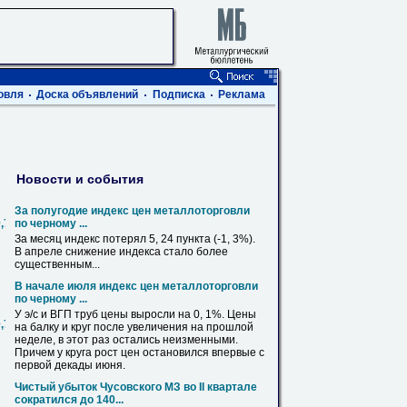
овля
Доска объявлений
Подписка
Реклама
Новости и события
За полугодие индекс цен металлоторговли
0,720,820,1020,1220,1420
по черному ...
За месяц индекс потерял 5,
24
пункта (-1, 3%).
В апреле снижение индекса стало более
существенным...
В начале июля индекс цен металлоторговли
по черному ...
У э/с и ВГП труб цены выросли на 0, 1%. Цены
0,720,820,1020,1220,1420
на
балку
и круг после увеличения на прошлой
неделе, в этот раз остались неизменными.
Причем у круга рост цен остановился впервые с
первой декады июня.
Чистый убыток Чусовского МЗ во II квартале
сократился до 140...