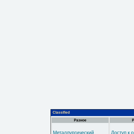
Classified
Разное
Р
Металлургический
Доступ к 