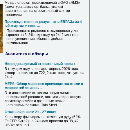
Металлопрокат, производимый в ОАО «ЧМЗ»
(арматура, швеллер,
балка
, уголок) –
ориентирован на строительный сектор
экономики...
Производственные результаты ЕВРАЗа за 4-
ый квартал и весь ...
- Производство рядового коксующегося угля
выросло на 3, 8% год к году до
24
, 2 млн тонн
после увеличения объемов добычи
премиального...
Аналитика и обзоры
Непредсказуемый строительный прокат
В текущем году за январь–апрель 2026 года
импорт снизился до 722, 2 тыс. тонн, что уже на
24
, 4...
MEPS: Обзор мирового производства стали и
мощностей за июнь ...
Эти инвестиции включали новую линию
непрерывной разливки, автоматизированную
логистику слябов и две новые печи с
шагающими
балками
. Tata Steel.
Стальной рынок: 21 - 27 июля
К примеру, фьючерсы на железную руду (62%
Fe CFR Китай) на
24
июля просели до 98, 42
USD/т, что на 1...