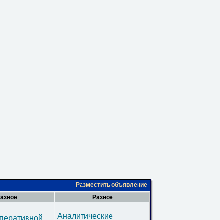
Разместить объявление
азное
Разное
Аналитические
оперативной