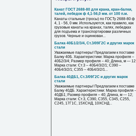
Канат ГОСТ 2688-80 для крана, кран-балки,
талей, лебедок ф 4,1-56,0 мм. от 100 п.м.
Канаты стальные (тросы) по ГОСТу 2688-80 ф
4, 1 - 56, 0 мм. Используются, как правило, как
грузовые канаты на кранах, талях, лебедках
для подъема и транспортировки различных
грузов. Черные и оцинкован...
Балка 40Б1/2/3/4, Ст.3/09Г2С и других марок
стали
Уважаемые партнеры! Предлагаем к поставке
Балку 40Б. Характеристики: Марка профиля –
40Б2/3/4; Размер профиля – 40; Длина, м — 12
Марка стали: Ст.3 – 40Б4/3/2/1; С390 –
40Б4/3/2/1; С355 – 40Б4/3/2/1...
Балка 40ДБ1, Ст.3/09Г2С и других марок
стали
Уважаемые партнеры! Предлагаем к поставке
Балку 40ДБ. Характеристики: Марка профиля 
40ДБ1; Размер профиля – 40; Длина, м — 12;
Марка стали: Ст.3, С390, С355, С345, С255,
С245, 17Г1С, 15ХСНД, 10ХСНД...