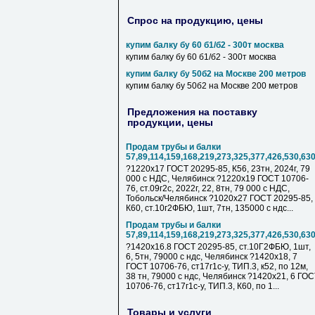
Спрос на продукцию, цены
купим балку бу 60 б1/б2 - 300т москва
купим балку бу 60 б1/б2 - 300т москва
купим балку бу 50б2 на Москве 200 метров
купим балку бу 50б2 на Москве 200 метров
Предложения на поставку
продукции, цены
Продам трубы и балки
57,89,114,159,168,219,273,325,377,426,530,63
?1220х17 ГОСТ 20295-85, К56, 23тн, 2024г, 79
000 с НДC, Челябинск ?1220х19 ГОСТ 10706-
76, ст.09г2с, 2022г, 22, 8тн, 79 000 с НДC,
Тобольск/Челябинск ?1020х27 ГОСТ 20295-85,
К60, ст.10г2ФБЮ, 1шт, 7тн, 135000 с ндс...
Продам трубы и балки
57,89,114,159,168,219,273,325,377,426,530,63
?1420х16.8 ГОСТ 20295-85, ст.10Г2ФБЮ, 1шт,
6, 5тн, 79000 с ндс, Челябинск ?1420х18, 7
ГОСТ 10706-76, ст17г1с-у, ТИП.3, к52, по 12м,
38 тн, 79000 с ндс, Челябинск ?1420х21, 6 ГО
10706-76, ст17г1с-у, ТИП.3, К60, по 1...
Товары и услуги