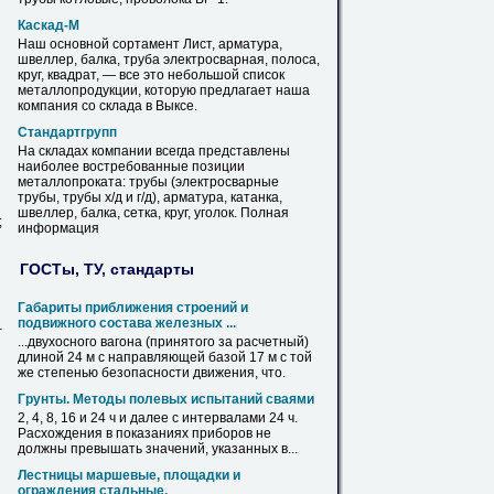
Каскад-
М
Наш основной сортамент Лист, арматура,
швеллер,
балка
, труба электросварная, полоса,
круг, квадрат, — все это небольшой список
металлопродукции, которую предлагает наша
компания со склада в Выксе.
Стандартгрупп
На складах компании всегда представлены
наиболее востребованные позиции
металлопроката: трубы (электросварные
трубы, трубы х/д и г/д), арматура, катанка,
швеллер,
балка
, сетка, круг, уголок. Полная
;
информация
ГОСТы, ТУ, стандарты
Габариты приближения строений и
подвижного состава железных ...
–
...двухосного вагона (принятого за расчетный)
длиной
24
м
с направляющей базой 17
м
с той
же степенью безопасности движения, что.
Грунты. Методы полевых испытаний сваями
2, 4, 8, 16 и
24
ч и далее с интервалами
24
ч.
Расхождения в показаниях приборов не
должны превышать значений, указанных в...
Лестницы маршевые, площадки и
ограждения стальные.