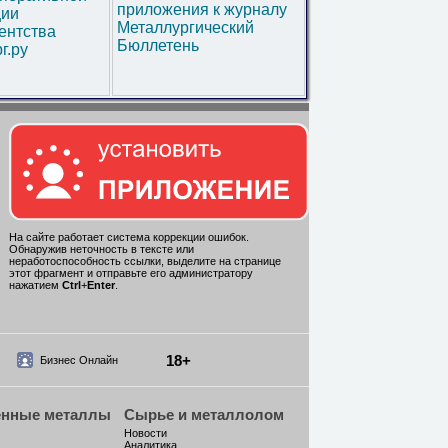
приложения к журналу
ии
Металлургический
ентства
Бюллетень
г.ру
На сайте работает система коррекции ошибок.
Обнаружив неточность в тексте или
неработоспособность ссылки, выделите на странице
этот фрагмент и отправьте его администратору
нажатием
Ctrl
+
Enter
.
18+
Бизнес Онлайн
енные металлы
Сырье и металлолом
Новости
Аналитика