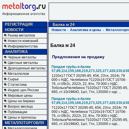
РЕГИСТРАЦИЯ
Балка м 24
НОВОСТИ
Новости
Аналитика и цены
Металлоторг
Рынка металлов
Новости компаний
Балка м 24
Информагентства
АНАЛИТИКА
Предложения на продажу
Черные металлы
Цветные металлы
Продам трубы и балки
Драгоценные металлы
57,89,114,159,168,219,273,325,377,426,530,63
Металлолом
1220х17 ГОСТ 20295-85, К56, 23тн, 2024г, 79
Сырье
000 с НДC, Челябинск ?1220х19 ГОСТ 10706-
76, ст.09г2с, 2022г, 22, 8тн, 79 000 с НДC,
Статистика
Тобольск/Челябинск ?1020х27 ГОСТ 20295-85,
Индекс цен России
К60, ст.10г2ФБЮ, 1шт, 7тн, 135000 с ндс ...
Мировые цены
Продам трубы и балки
Цены на биржах
57,89,114,159,168,219,273,325,377,426,530,63
Вопрос месяца
?1220х17 ГОСТ 20295-85, К56, 23тн, 2024г, 79
000 с НДC, Челябинск ?1220х19 ГОСТ 10706-
Публикации
76, ст.09г2с, 2022г, 22, 8тн, 79 000 с НДC,
Цены и прогнозы
Тобольск/Челябинск ?1020х27 ГОСТ 20295-85,
МЕТАЛЛОТОРГОВЛЯ
К60, ст.10г2ФБЮ, 1шт, 7тн, 135000 с ндс...
Металлоторговля