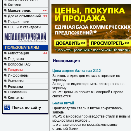
Каталог
Маркетплейс
<<
Доска объявлений
<<
Подшипники
ГОСТы и стандарты
ПОЛЬЗОВАТЕЛЯМ
Регистрация
<<
Подписка
Информация
Вопросы FAQ
Разделы
Цена задняя балка ваз 2112
Информеры
За июнь индекс
цен
металлоторговли по
черному...
Выставки
За неделю индекс
цен
металлоторговли по
Реклама
черному...
О компании
MEPS:
цены
на прокат в Северной Европе
снижаются
Контакты
Балка Китай
Поиск по сайту
Производство стали в
Китае
сократилось,
заводы...
MEPS о мировом производстве стали и новым
мощностям в ноябре...
... о спаде спроса на российском рынке
стальной
балки