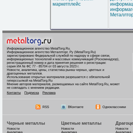
маркетплейс
информац
информаг
Металлтор
Информационное агентство MetalTorg.Ru
.
Информационное агентство Металлторг. Ру (MetalTorg.Ru)
зарегистрировано Федеральной службой по надзору в сфере связи,
информационных технологий и массовых коммуникаций (Роскомнадзор),
регистрационный номер и дата принятия решения о регистрации:
серия ИА № ФС 77 - 85704 от 03 августа 2023 г.
Новости, аналитика, цены, статистика рынка черных, цветных и
драгоценных металлов.
Использование открытых материалов разрешается с обязательной
гиперссылкой на MetalTorg.Ru
Мнение авторов материалов, размещаемых на сайте MetalTorg.Ru, может
не совпадать с мнением редакции.
Контакты
Подписка
Реклама
RSS
ВКонтакте
Одноклассники
Черные металлы
Цветные металлы
Драгоц
Новости
Новости
Новости
Аналитика
Аналитика
Аналитика