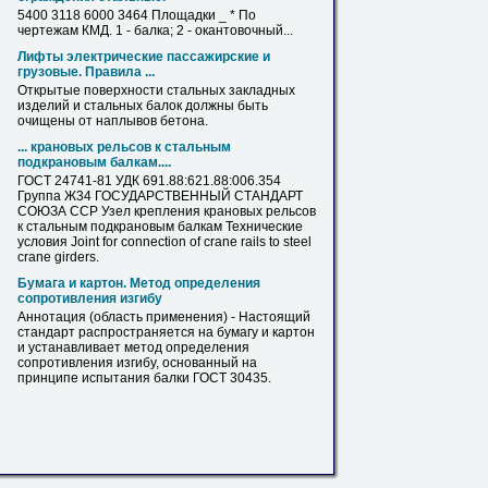
5400 3118 6000 3464 Площадки _ * По
чертежам КМД. 1 -
балка
; 2 - окантовочный...
Лифты электрические пассажирские и
грузовые. Правила ...
Открытые поверхности стальных закладных
изделий и стальных
балок
должны быть
очищены от наплывов бетона.
... крановых рельсов к стальным
подкрановым
балкам
....
ГОСТ 24741-81 УДК 691.88:621.88:006.354
Группа Ж34 ГОСУДАРСТВЕННЫЙ СТАНДАРТ
СОЮЗА ССР Узел крепления крановых рельсов
к стальным подкрановым
балкам
Технические
условия Joint for connection of crane rails to steel
crane girders.
Бумага и картон. Метод определения
сопротивления изгибу
Аннотация (область применения) - Настоящий
стандарт распространяется на бумагу и картон
и устанавливает метод определения
сопротивления изгибу, основанный на
принципе испытания
балки
ГОСТ 30435.