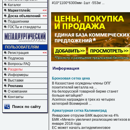
#10*1100*6300мм -1шт -553кг ...
Каталог
Маркетплейс
<<
Доска объявлений
<<
Подшипники
ГОСТы и стандарты
ПОЛЬЗОВАТЕЛЯМ
Регистрация
<<
Подписка
Вопросы FAQ
Информация
Разделы
Информеры
Бронзовая сетка цена
Выставки
В Казахстане осуждены члены ОПГ
Реклама
похитителей металла на ...
О компании
На белорусской товарной бирже станет
больше китайцев?
Контакты
Acerinox награжден в трех из четырех
категорий Всемирной ...
Поиск по сайту
Арматурная сетка Калининград
Январские отгрузки БМК выросли на 4%
БМК «Мечел» увеличил реализацию метизов в
январе 2018 года
ЕС может начать антидемпинговое