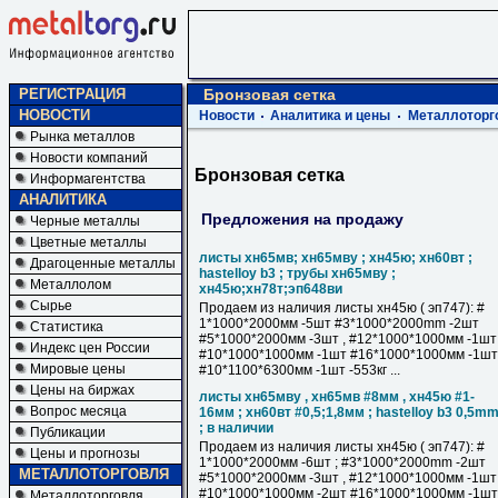
РЕГИСТРАЦИЯ
Бронзовая сетка
НОВОСТИ
Новости
Аналитика и цены
Металлоторг
Рынка металлов
Новости компаний
Бронзовая сетка
Информагентства
АНАЛИТИКА
Предложения на продажу
Черные металлы
Цветные металлы
листы хн65мв; хн65мву ; хн45ю; хн60вт ;
Драгоценные металлы
hastelloy b3 ; трубы хн65мву ;
Металлолом
хн45ю;хн78т;эп648ви
Сырье
Продаем из наличия листы хн45ю ( эп747): #
1*1000*2000мм -5шт #3*1000*2000mm -2шт
Статистика
#5*1000*2000мм -3шт , #12*1000*1000мм -1шт
Индекс цен России
#10*1000*1000мм -1шт #16*1000*1000мм -1шт 
Мировые цены
#10*1100*6300мм -1шт -553кг ...
Цены на биржах
листы хн65мву , хн65мв #8мм , хн45ю #1-
Вопрос месяца
16мм ; хн60вт #0,5;1,8мм ; hastelloy b3 0,5m
; в наличии
Публикации
Продаем из наличия листы хн45ю ( эп747): #
Цены и прогнозы
1*1000*2000мм -6шт ; #3*1000*2000mm -2шт
МЕТАЛЛОТОРГОВЛЯ
#5*1000*2000мм -3шт , #12*1000*1000мм -1шт
#10*1000*1000мм -2шт #16*1000*1000мм -1шт 
Металлоторговля