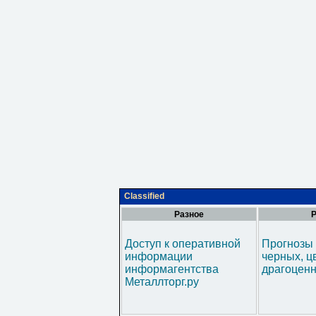
Classified
Разное
Р
Доступ к оперативной
Прогнозы 
информации
черных, ц
информагентства
драгоценн
Металлторг.ру