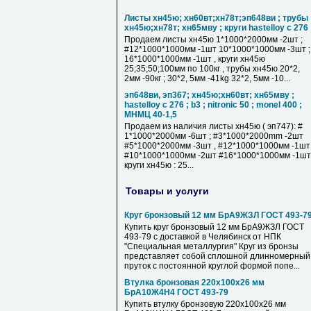
Листы хн45ю; хн60вт;хн78т;эп648ви ; трубы
хн45ю;хн78т; хн65мву ; круги hastelloy c 276
Продаем листы хн45ю 1*1000*2000мм -2шт ;
#12*1000*1000мм -1шт 10*1000*1000мм -3шт ;
16*1000*1000мм -1шт , круги хн45ю
25;35;50;100мм по 100кг , трубы хн45ю 20*2,
2мм -90кг ; 30*2, 5мм -41kg 32*2, 5мм -10...
эп648ви, эп367; хн45ю;хн60вт; хн65мву ;
hastelloy c 276 ; b3 ; nitronic 50 ; monel 400 ;
МНМЦ 40-1,5
Продаем из наличия листы хн45ю ( эп747): #
1*1000*2000мм -6шт ; #3*1000*2000mm -2шт
#5*1000*2000мм -3шт , #12*1000*1000мм -1шт
#10*1000*1000мм -2шт #16*1000*1000мм -1шт 
круги хн45ю : 25...
Товары и услуги
Круг бронзовый 12 мм БрА9ЖЗЛ ГОСТ 493-7
Купить круг бронзовый 12 мм БрА9ЖЗЛ ГОСТ
493-79 с доставкой в Челябинск от НПК
"Специальная металлургия" Круг из бронзы
представляет собой сплошной длинномерный
пруток с постоянной круглой формой попе...
Втулка бронзовая 220х100х26 мм
БрА10Ж4Н4 ГОСТ 493-79
Купить втулку бронзовую 220х100х26 мм