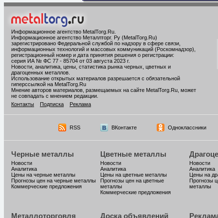
Информационное агентство MetalTorg.Ru
.
Информационное агентство Металлторг. Ру (MetalTorg.Ru)
зарегистрировано Федеральной службой по надзору в сфере связи,
информационных технологий и массовых коммуникаций (Роскомнадзор),
регистрационный номер и дата принятия решения о регистрации:
серия ИА № ФС 77 - 85704 от 03 августа 2023 г.
Новости, аналитика, цены, статистика рынка черных, цветных и
драгоценных металлов.
Использование открытых материалов разрешается с обязательной
гиперссылкой на MetalTorg.Ru
Мнение авторов материалов, размещаемых на сайте MetalTorg.Ru, может
не совпадать с мнением редакции.
Контакты
Подписка
Реклама
RSS
ВКонтакте
Одноклассники
Черные металлы
Цветные металлы
Драгоц
Новости
Новости
Новости
Аналитика
Аналитика
Аналитика
Цены на черные металлы
Цены на цветные металлы
Цены на д
Прогнозы цен на черные металлы
Прогнозы цен на цветные
Прогнозы ц
Коммерческие предложения
металлы
металлы
Коммерческие предложения
Металлоторговля
Доска объявлений
Реклам