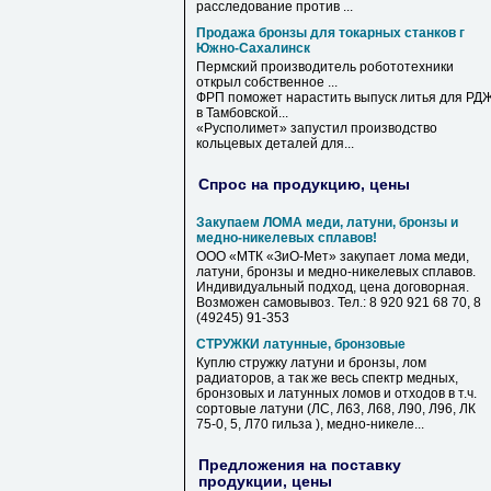
расследование против ...
Продажа бронзы для токарных станков г
Южно-Сахалинск
Пермский производитель робототехники
открыл собственное ...
ФРП поможет нарастить выпуск литья
для
РД
в Тамбовской...
«Русполимет» запустил производство
кольцевых деталей
для
...
Спрос на продукцию, цены
Закупаем ЛОМА меди, латуни, бронзы и
медно-никелевых сплавов!
ООО «МТК «ЗиО-Мет» закупает лома меди,
латуни, бронзы и медно-никелевых сплавов.
Индивидуальный подход, цена договорная.
Возможен самовывоз. Тел.: 8 920 921 68 70, 8
(49245) 91-353
СТРУЖКИ латунные, бронзовые
Куплю стружку латуни и бронзы, лом
радиаторов, а так же весь спектр медных,
бронзовых и латунных ломов и отходов в т.ч.
сортовые латуни (ЛС, Л63, Л68, Л90, Л96, ЛК
75-0, 5, Л70 гильза ), медно-никеле...
Предложения на поставку
продукции, цены