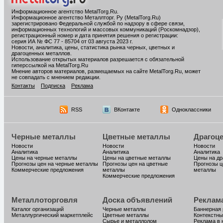
Информационное агентство MetalTorg.Ru
.
Информационное агентство Металлторг. Ру (MetalTorg.Ru)
зарегистрировано Федеральной службой по надзору в сфере связи,
информационных технологий и массовых коммуникаций (Роскомнадзор),
регистрационный номер и дата принятия решения о регистрации:
серия ИА № ФС 77 - 85704 от 03 августа 2023 г.
Новости, аналитика, цены, статистика рынка черных, цветных и
драгоценных металлов.
Использование открытых материалов разрешается с обязательной
гиперссылкой на MetalTorg.Ru
Мнение авторов материалов, размещаемых на сайте MetalTorg.Ru, может
не совпадать с мнением редакции.
Контакты
Подписка
Реклама
RSS
ВКонтакте
Одноклассники
Черные металлы
Цветные металлы
Драгоц
Новости
Новости
Новости
Аналитика
Аналитика
Аналитика
Цены на черные металлы
Цены на цветные металлы
Цены на д
Прогнозы цен на черные металлы
Прогнозы цен на цветные
Прогнозы ц
Коммерческие предложения
металлы
металлы
Коммерческие предложения
Металлоторговля
Доска объявлений
Реклам
Каталог организаций
Черные металлы
Баннерная
Металлургический маркетплейс
Цветные металлы
Контекстны
Сырье и металлолом
Реклама в 