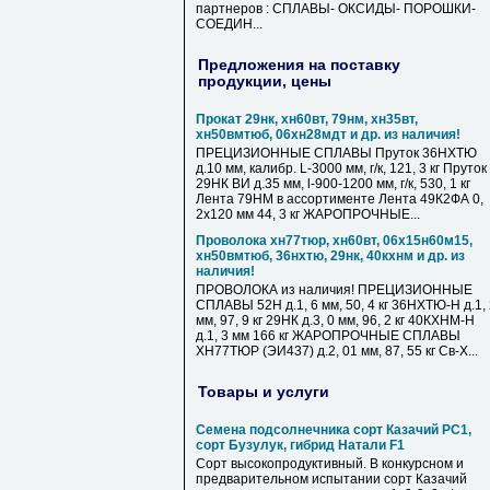
партнеров : СПЛАВЫ- ОКСИДЫ- ПОРОШКИ-
СОЕДИН...
Предложения на поставку
продукции, цены
Прокат 29нк, хн60вт, 79нм, хн35вт,
хн50вмтюб, 06хн28мдт и др. из наличия!
ПРЕЦИЗИОННЫЕ СПЛАВЫ Пруток 36НХТЮ
д.10 мм, калибр. L-3000 мм, г/к, 121, 3 кг Пруток
29НК ВИ д.35 мм, l-900-1200 мм, г/к, 530, 1 кг
Лента 79НМ в ассортименте Лента 49К2ФА 0,
2х120 мм 44, 3 кг ЖАРОПРОЧНЫЕ...
Проволока хн77тюр, хн60вт, 06х15н60м15,
хн50вмтюб, 36нхтю, 29нк, 40кхнм и др. из
наличия!
ПРОВОЛОКА из наличия! ПРЕЦИЗИОННЫЕ
СПЛАВЫ 52Н д.1, 6 мм, 50, 4 кг 36НХТЮ-Н д.1,
мм, 97, 9 кг 29НК д.3, 0 мм, 96, 2 кг 40КХНМ-Н
д.1, 3 мм 166 кг ЖАРОПРОЧНЫЕ СПЛАВЫ
ХН77ТЮР (ЭИ437) д.2, 01 мм, 87, 55 кг Св-Х...
Товары и услуги
Семена подсолнечника сорт Казачий РС1,
сорт Бузулук, гибрид Натали F1
Сорт высокопродуктивный. В конкурсном и
предварительном испытании сорт Казачий