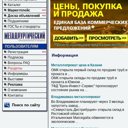
Каталог
Маркетплейс
<<
Доска объявлений
<<
Подшипники
ГОСТы и стандарты
ПОЛЬЗОВАТЕЛЯМ
Регистрация
<<
Информация
Подписка
Вопросы FAQ
Металлопрокат цена в Казани
Разделы
ОМК открыла первый склад по продаже труб и
Информеры
проката
в
...
ОМК открыла склады по продаже труб и
Выставки
проката
в
Южном ...
Реклама
ТФД "Брок-Инвест-Сервис" прогнозирует
О компании
состояние рынка на ...
Контакты
Владикавказ металлопрокат
Во
Владикавказе
планируют через 3 месяца
Поиск по сайту
запустить завод...
«Северсталь Дистрибуция» открыла склад в
Ростовской области
Итальянская Marcegalia обвиняется в
экологическом ...