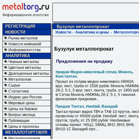
РЕГИСТРАЦИЯ
Бузулук металлопрокат
НОВОСТИ
Новости
Аналитика и цены
Металлоторг
Рынка металлов
Новости компаний
Бузулук металлопрокат
Информагентства
АНАЛИТИКА
Предложения на продажу
Черные металлы
Цветные металлы
продам Медно-никелевый сплав, Монель,
Драгоценные металлы
Константан.
Металлолом
Прокат из сплава медно-никелевого НМ40А:
Сырье
круг, лист, труба от 2500 руб/кг. Монель НМЖМ
28-2, 5-1, 5 круг, лист, лента, труба. от 1800 руб
Статистика
кг Сетка Монель НМЖМц 28-2, 5-1, 5 тканная,
Индекс цен России
фильтровая прядковая...
Мировые цены
Продам Тантал, Ниобий, Ванадий
Цены на биржах
Тантал прокат марок ТВЧ и ТАВ-10 пруток, лист
Вопрос месяца
проволоку от 45000 руб/кг. Ниобий: лист, ленту,
пруток, трубу, от 25 000 руб/кг. Ниобиевые
Публикации
сплавы прокат: НбЦ1; 5ВМЦ; ВН2; ВН3; ВН6;
Цены и прогнозы
ВН10-1С Ванадий про...
МЕТАЛЛОТОРГОВЛЯ
Металлоторговля