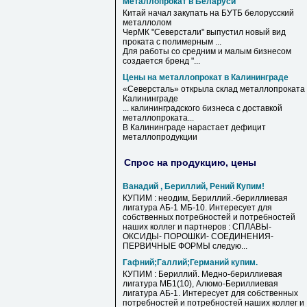
Металлопрокат в Беларуси
Китай начал закупать на БУТБ белорусский
металлолом
ЧерМК "Северстали" выпустил новый вид
проката с полимерным ...
Для работы со средним и малым бизнесом
создается бренд "...
Цены на металлопрокат в Калининграде
«Северсталь» открыла склад
металлопроката
Калининграде
... калининградского бизнеса с доставкой
металлопроката
...
В
Калининграде
нарастает дефицит
металлопродукции
Спрос на продукцию, цены
Ванадий , Бериллий, Рений Купим!
КУПИМ : неодим, Бериллий.-бериллиевая
лигатура АБ-1 МБ-10. Интересует для
собственных потребностей и потребностей
наших коллег и партнеров : СПЛАВЫ-
ОКСИДЫ- ПОРОШКИ- СОЕДИНЕНИЯ-
ПЕРВИЧНЫЕ ФОРМЫ следую...
Гафний;Галлий;Германий купим.
КУПИМ : Бериллий. Медно-бериллиевая
лигатура МБ1(10), Алюмо-Бериллиевая
лигатура АБ-1. Интересует для собственных
потребностей и потребностей наших коллег и