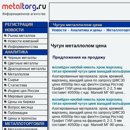
РЕГИСТРАЦИЯ
Чугун металлолом цена
НОВОСТИ
Новости
Аналитика и цены
Металлоторг
Рынка металлов
Новости компаний
Чугун металлолом цена
Информагентства
АНАЛИТИКА
Предложения на продажу
Черные металлы
Цветные металлы
молибден ниобий никель хром марганец
Драгоценные металлы
титан кремний чугун цинк ванадий вольфра
Металлолом
Азатированные материала :хром, кремний,
Сырье
марганец, ванадий цена по запросу ШФС30
цена 40000р без ндс физ/тн (склад Ростов)
Статистика
Графит ГИИ цена на фракцию 0, 2-2, 5 мм
Индекс цен России
составит 40500р с ндс Магний МГ-90 цена...
Мировые цены
молибден ниобий никель хром марганец
Цены на биржах
титан кремний чугун цинк ванадий вольфра
Вопрос месяца
Азатированные материала :хром, кремний,
марганец, ванадий цена по запросу ШФС30
Публикации
цена 40000р без ндс физ/тн (склад Ростов)
Цены и прогнозы
Графит ГИИ цена на фракцию 0, 2-2, 5 мм
МЕТАЛЛОТОРГОВЛЯ
составит 40500р с ндс Магний МГ-90 цена...
Металлоторговля