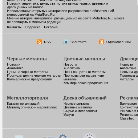
Новости, аналитика, цены, статистика рынка черных, цветных и
драгоценных металлов.
Использование открытых материалов разрешается с обязательной
гиперссылкой на MetalTorg.Ru
Мнение авторов материалов, размещаемых на сайте MetalTorg.Ru, может
не совпадать с мнением редакции.
Контакты
Подписка
Реклама
RSS
ВКонтакте
Одноклассники
Черные металлы
Цветные металлы
Драгоц
Новости
Новости
Новости
Аналитика
Аналитика
Аналитика
Цены на черные металлы
Цены на цветные металлы
Цены на д
Прогнозы цен на черные металлы
Прогнозы цен на цветные
Прогнозы ц
Коммерческие предложения
металлы
металлы
Коммерческие предложения
Металлоторговля
Доска объявлений
Реклам
Каталог организаций
Черные металлы
Баннерная
Металлургический маркетплейс
Цветные металлы
Контекстны
Сырье и металлолом
Реклама в 
Услуги
Региональн
Classified