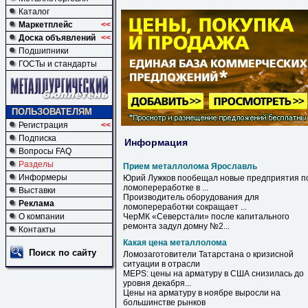
Каталог
Маркетплейс
<<
Доска объявлений
<<
Подшипники
ГОСТы и стандарты
ПОЛЬЗОВАТЕЛЯМ
Регистрация
<<
Подписка
Информация
Вопросы FAQ
Разделы
Прием металлолома Ярославль
Информеры
Юрий Лужков пообещал новые предприятия п
ломопереработке в ...
Выставки
Производитель оборудования для
Реклама
ломопереработки сокращает ...
О компании
ЧерМК «Северстали» после капитального
ремонта задул домну №2...
Контакты
Какая цена металлолома
Поиск по сайту
Ломозаготовители Татарстана о кризисной
ситуации в отрасли
MEPS:
цены
на арматуру в США снизилась до
уровня декабря...
Цены
на арматуру в ноябре выросли на
большинстве рынков