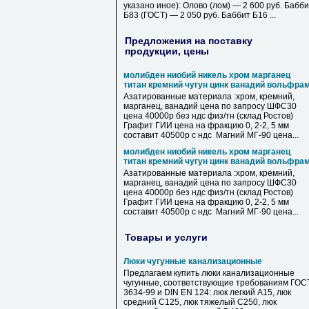
указано иное): Олово (лом) — 2 600 руб. Бабб
Б83 (ГОСТ) — 2 050 руб. Баббит Б16 ...
Предложения на поставку
продукции, цены
молибден ниобий никель хром марганец
титан кремний чугун цинк ванадий вольфра
Азатированные материала :хром, кремний,
марганец, ванадий цена по запросу ШФС30
цена 40000р без ндс физ/тн (склад Ростов)
Графит ГИИ цена на фракцию 0, 2-2, 5 мм
составит 40500р с ндс Магний МГ-90 цена...
молибден ниобий никель хром марганец
титан кремний чугун цинк ванадий вольфра
Азатированные материала :хром, кремний,
марганец, ванадий цена по запросу ШФС30
цена 40000р без ндс физ/тн (склад Ростов)
Графит ГИИ цена на фракцию 0, 2-2, 5 мм
составит 40500р с ндс Магний МГ-90 цена...
Товары и услуги
Люки чугунные канализационные
Предлагаем купить люки канализационные
чугунные, соответствующие требованиям ГОС
3634-99 и DIN EN 124: люк легкий А15, люк
средний С125, люк тяжелый С250, люк