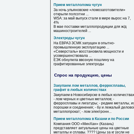
Прием металлолома чугун
За ночь ульяновские «ломозаготовители»
открыли полсотни ...
WSA: за май выпуск стали в мире вырос на 7,
4%
В мае поставки металлопродукции для ж/д
машиностроителей ...
Электроды чугун
На ЕВРАЗ ЗСМК запущен в опытно-
промышленную эксплуатацию ...
«Северсталь» восстановила мощности и
усовершенствовала ...
ЕЭК обнулила ввозную пошлину на
графитированные
электроды
Спрос на продукцию, цены
Закупаем лом металлов, ферросплавы,
графит в любых количествах
Закупаем в Новосибирске в любых количествах
- лом черных и цветных металлов; -
ферросплавы и лигатуры; - редкие металлы, и
порошки и соединения; - бу и лежалый делово
металлопрокат; - лом электронн...
Прием металлолома в Казани и по России
Компания ООО «МинХан» (Казань)
представляет актуальные цены на цветные
металлы и сплавы. ???? Цены за кг (если не