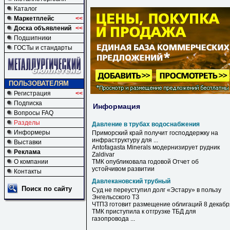
Каталог
Маркетплейс
<<
Доска объявлений
<<
Подшипники
ГОСТы и стандарты
ПОЛЬЗОВАТЕЛЯМ
Регистрация
<<
Подписка
Информация
Вопросы FAQ
Разделы
Давление в трубах водоснабжения
Информеры
Приморский край получит господдержку на
инфраструктуру для ...
Выставки
Antofagasta Minerals модернизирует рудник
Реклама
Zaldivar
О компании
ТМК опубликовала годовой Отчет об
устойчивом развитии
Контакты
Давлекановский трубный
Поиск по сайту
Суд не переуступил долг «Эстару» в пользу
Энгельсского ТЗ
ЧТПЗ готовит размещение облигаций 8 декабр
ТМК приступила к отгрузке ТБД для
газопровода ...