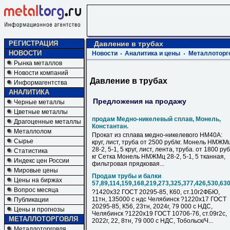
РЕГИСТРАЦИЯ
Давление в трубах
НОВОСТИ
Новости
Аналитика и цены
Металлоторг
Рынка металлов
Новости компаний
Давление в трубах
Информагентства
АНАЛИТИКА
Предложения на продажу
Черные металлы
Цветные металлы
продам Медно-никелевый сплав, Монель,
Драгоценные металлы
Константан.
Металлолом
Прокат из сплава медно-никелевого НМ40А:
Сырье
круг, лист, труба от 2500 руб/кг. Монель НМЖМ
28-2, 5-1, 5 круг, лист, лента, труба. от 1800 руб
Статистика
кг Сетка Монель НМЖМц 28-2, 5-1, 5 тканная,
Индекс цен России
фильтровая прядковая...
Мировые цены
Продам трубы и балки
Цены на биржах
57,89,114,159,168,219,273,325,377,426,530,63
Вопрос месяца
?1420х32 ГОСТ 20295-85, К60, ст.10г2ФБЮ,
11тн, 135000 с ндс Челябинск ?1220х17 ГОСТ
Публикации
20295-85, К56, 23тн, 2024г, 79 000 с НДC,
Цены и прогнозы
Челябинск ?1220х19 ГОСТ 10706-76, ст.09г2с,
МЕТАЛЛОТОРГОВЛЯ
2022г, 22, 8тн, 79 000 с НДC, Тобольск/Ч...
Металлоторговля