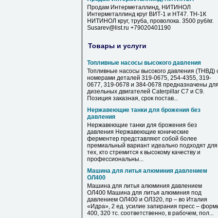
Продам Интерметаллинд, НИТИНОЛ
Интерметаллинд круг ВИТ-1 и НТ47. ТН-1К
НИТИНОЛ круг, труба, проволока. 3500 руб/кг.
Susarev@list.ru +79020401190
Товары и услуги
Топливные насосы высокого давления
Топливные насосы высокого давления (ТНВД) 
номерами деталей 319-0675, 254-4355, 319-
0677, 319-0678 и 384-0678 предназначены дл
дизельных двигателей Caterpillar C7 и C9.
Позиция заказная, срок постав...
Нержавеющие танки для брожения без
давления
Нержавеющие танки для брожения без
давления Нержавеющие конические
ферментер представляют собой более
премиальный вариант идеально подходят для
тех, кто стремится к высокому качеству и
профессиональны...
Машина для литья алюминия давлением
ОЛ400
Машина для литья алюминия давлением
ОЛ400 Машина для литья алюминия под
давлением ОЛ400 и ОЛ320, пр – во Италия
«Идра», 2 ед. усилие запирания пресс – форм
400, 320 тс. соответственно, в рабочем, пол...