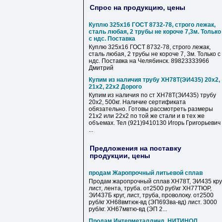
Спрос на продукцию, цены
Куплю 325х16 ГОСТ 8732-78, строго лежак,
сталь любая, 2 трубы не короче 7,3м. Только
с ндс. Поставка
Куплю 325х16 ГОСТ 8732-78, строго лежак,
сталь любая, 2 трубы не короче 7, 3м. Только с
ндс. Поставка на Челябинск. 89823333966
Дмитрий
Купим из наличия трубу ХН78Т(ЭИ435) 20х2,
21х2, 22х2 Дорого
Купим из наличия по ст ХН78Т(ЭИ435) трубу
20х2, 500кг. Наличие сертификата
обязательно. Готовы рассмотреть размеры
21х2 или 22х2 по той же стали и в тех же
объемах. Тел (921)9410130 Игорь Григорьевич
...
Предложения на поставку
продукции, цены
продам Жаропрочный литьевой сплав
Продам жаропрочный сплав ХН78Т, ЭИ435 круг
лист, лента, труба. от2500 руб\кг ХН77ТЮР,
ЭИ437Б круг, лист, труба, проволоку. от2500
руб/кг ХН68вмтюк-вд (ЭП693ва-вд) лист. 3000
руб/кг. ХН67мвтю-вд (ЭП 2...
Продам Интерметаллинд, НИТИНОЛ