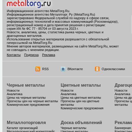
Информационное агентство MetalTorg.Ru
.
Информационное агентство Металлторг. Ру (MetalTorg.Ru)
зарегистрировано Федеральной службой по надзору в сфере связи,
информационных технологий и массовых коммуникаций (Роскомнадзор),
регистрационный номер и дата принятия решения о регистрации:
серия ИА № ФС 77 - 85704 от 03 августа 2023 г.
Новости, аналитика, цены, статистика рынка черных, цветных и
драгоценных металлов.
Использование открытых материалов разрешается с обязательной
гиперссылкой на MetalTorg.Ru
Мнение авторов материалов, размещаемых на сайте MetalTorg.Ru, может
не совпадать с мнением редакции.
Контакты
Подписка
Реклама
RSS
ВКонтакте
Одноклассники
Черные металлы
Цветные металлы
Драгоц
Новости
Новости
Новости
Аналитика
Аналитика
Аналитика
Цены на черные металлы
Цены на цветные металлы
Цены на д
Прогнозы цен на черные металлы
Прогнозы цен на цветные
Прогнозы ц
Коммерческие предложения
металлы
металлы
Коммерческие предложения
Металлоторговля
Доска объявлений
Реклам
Каталог организаций
Черные металлы
Баннерная
Металлургический маркетплейс
Цветные металлы
Контекстны