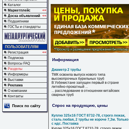
Каталог
Маркетплейс
<<
Доска объявлений
<<
Подшипники
ГОСТы и стандарты
ПОЛЬЗОВАТЕЛЯМ
Регистрация
<<
Подписка
Информация
Вопросы FAQ
Разделы
Диаметр 2 трубы
Информеры
ТМК освоила выпуск нового типа
высокопрочных бурильных
труб
Выставки
В Узбекистане запущен первый в стране
Реклама
литейно-прокатный ...
О компании
... расследование в отношении китайских
сварных
труб
Контакты
Спрос на продукцию, цены
Поиск по сайту
Куплю 325х16 ГОСТ 8732-78, строго лежак,
сталь любая, 2 трубы не короче 7,3м. Только
с ндс. Поставка
Куплю 325х16 ГОСТ 8732-78, строго лежак,