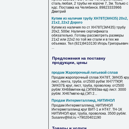
сталь любая, 2 трубы не короче 7, 3м. Только с
ндс. Поставка на Челябинск. 89823333966
Дмитрий
Купим из наличия трубу ХН78Т(ЭИ435) 20х2,
21х2, 22х2 Дорого
Купим из наличия по ст ХН78Т(ЭИ435) трубу
20х2, 500кг. Наличие сертификата
обязательно. Готовы рассмотреть размеры
21х2 или 22х2 по той же стали и в тех же
объемах. Тел (921)9410130 Игорь Григорьевич
...
Предложения на поставку
продукции, цены
продам Жаропрочный литьевой сплав
Продам жаропрочный сплав ХН78Т, ЭИ435 круг
лист, лента, труба. от2500 руб\кг ХН77ТЮР,
ЭИ437Б круг, лист, труба, проволоку. от2500
руб/кг ХН68вмтюк-вд (ЭП693ва-вд) лист. 3000
руб/кг. ХН67мвтю-вд (ЭП 2...
Продам Интерметаллинд, НИТИНОЛ
Продам Интерметаллинд, НИТИНОЛ
Интерметаллинд круг ВИТ-1 и НТ47. ТН-1К
НИТИНОЛ круг, труба, проволока. 3500 руб/кг.
Susarev@list.ru +79020401190
Товары и услуги