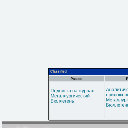
Classified
Разное
Р
Аналитич
Подписка на журнал
приложени
Металлургический
Металлур
Бюллетень
Бюллетен