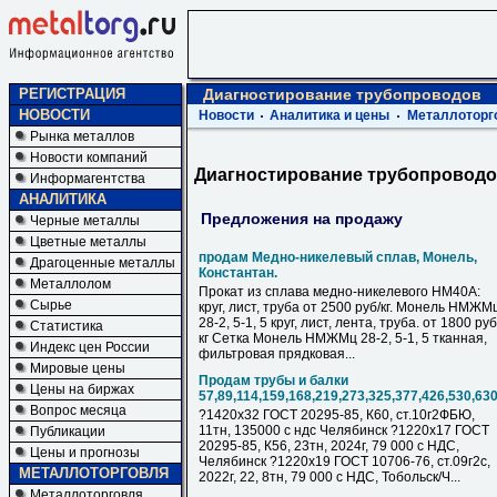
РЕГИСТРАЦИЯ
Диагностирование трубопроводов
НОВОСТИ
Новости
Аналитика и цены
Металлоторг
Рынка металлов
Новости компаний
Диагностирование трубопровод
Информагентства
АНАЛИТИКА
Предложения на продажу
Черные металлы
Цветные металлы
продам Медно-никелевый сплав, Монель,
Драгоценные металлы
Константан.
Металлолом
Прокат из сплава медно-никелевого НМ40А:
Сырье
круг, лист, труба от 2500 руб/кг. Монель НМЖМ
28-2, 5-1, 5 круг, лист, лента, труба. от 1800 руб
Статистика
кг Сетка Монель НМЖМц 28-2, 5-1, 5 тканная,
Индекс цен России
фильтровая прядковая...
Мировые цены
Продам трубы и балки
Цены на биржах
57,89,114,159,168,219,273,325,377,426,530,63
Вопрос месяца
?1420х32 ГОСТ 20295-85, К60, ст.10г2ФБЮ,
11тн, 135000 с ндс Челябинск ?1220х17 ГОСТ
Публикации
20295-85, К56, 23тн, 2024г, 79 000 с НДC,
Цены и прогнозы
Челябинск ?1220х19 ГОСТ 10706-76, ст.09г2с,
МЕТАЛЛОТОРГОВЛЯ
2022г, 22, 8тн, 79 000 с НДC, Тобольск/Ч...
Металлоторговля