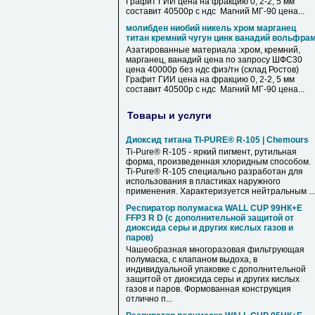
Графит ГИИ цена на фракцию 0, 2-2, 5 мм
составит 40500р с ндс Магний МГ-90 цена...
молибден ниобий никель хром марганец
титан кремний чугун цинк ванадий вольфра
Азатированные материала :хром, кремний,
марганец, ванадий цена по запросу ШФС30
цена 40000р без ндс физ/тн (склад Ростов)
Графит ГИИ цена на фракцию 0, 2-2, 5 мм
составит 40500р с ндс Магний МГ-90 цена...
Товары и услуги
Диоксид титана TI-PURE® R-105 | Chemours
Ti-Pure® R-105 - яркий пигмент, рутильная
форма, произведенная хлоридным способом.
Ti-Pure® R-105 специально разработан для
использования в пластиках наружного
применения. Характеризуется нейтральным ...
Респиратор полумаска WALL CUP 99HК+E
FFP3 R D (с дополнительной защитой от
диоксида серы и других кислых газов и
паров)
Чашеобразная многоразовая фильтрующая
полумаска, с клапаном выдоха, в
индивидуальной упаковке с дополнительной
защитой от диоксида серы и других кислых
газов и паров. Формованная конструкция
отлично п...