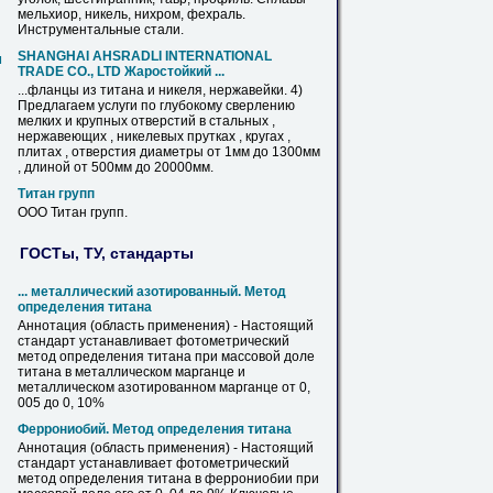
мельхиор, никель, нихром, фехраль.
Инструментальные стали.
SHANGHAI AHSRADLI INTERNATIONAL
м
TRADE CО., LTD Жаростойкий ...
...фланцы из
титана
и никеля, нержавейки. 4)
Предлагаем услуги по глубокому сверлению
мелких и крупных отверстий в стальных ,
нержавеющих , никелевых прутках , кругах ,
плитах , отверстия диаметры от 1мм до 1300мм
, длиной от 500мм до 20000мм.
Титан
групп
ООО
Титан
групп.
ГОСТы, ТУ, стандарты
... металлический азотированный. Метод
определения
титана
Аннотация (область применения) - Настоящий
стандарт устанавливает фотометрический
метод определения
титана
при массовой доле
титана
в металлическом марганце и
металлическом азотированном марганце от 0,
005 до 0, 10%
Феррониобий. Метод определения
титана
Аннотация (область применения) - Настоящий
стандарт устанавливает фотометрический
метод определения
титана
в феррониобии при