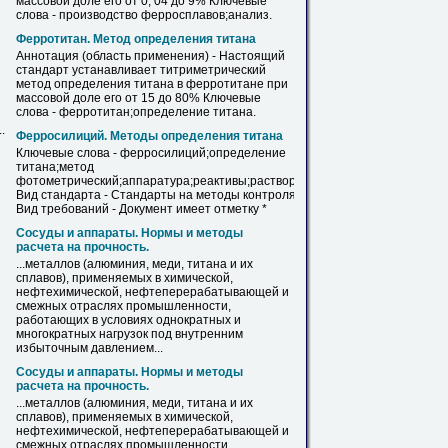
массовой доле его от 0, 04 до 9% Ключевые
слова - производство ферросплавов;анализ.
Ферротитан. Метод определения
титана
Аннотация (область применения) - Настоящий
стандарт устанавливает титриметрический
метод определения
титана
в ферротитане при
массовой доле его от 15 до 80% Ключевые
слова - ферротитан;определение
титана
.
.
Ферросилиций. Методы определения
титана
Ключевые слова - ферросилиций;определение
титана
;метод
фотометрический;аппаратура;реактивы;растворы.
Вид стандарта - Стандарты на методы контроля.
Вид требований - Документ имеет отметку *
Сосуды и аппараты. Нормы и методы
расчета на прочность.
...металлов (алюминия, меди,
титана
и их
сплавов), применяемых в химической,
нефтехимической, нефтеперерабатывающей и
смежных отраслях промышленности,
работающих в условиях однократных и
многократных нагрузок под внутренним
избыточным давлением...
Сосуды и аппараты. Нормы и методы
расчета на прочность.
...металлов (алюминия, меди,
титана
и их
сплавов), применяемых в химической,
нефтехимической, нефтеперерабатывающей и
смежных отраслях промышленности,