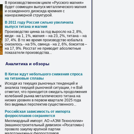
В производственном цикле «Русского магния»
будет совмещен выпуск металлического магния
и осажденного
диоксида
кремния с
наноразмерной структурой.
В 2011 году Россия сильно увеличила
выпуск
титана
и магния
Производство цинка за год выросло на 2, 8%,
меди - на 1, 1%, магния – на 23, 2%,
титана
– на
37, 4%. В то же время производство кобальта
снизилось - на 5%, свинца - на 2, 6%, бокситов –
на 17, 9%. Росстат не приводит абсолютные
показатели производства...
Аналитика и обзоры
В Китае ждут небольшого снижения спроса
на титановые сплавы
Исходя из текущих рыночных тенденций и
х
анализа текущей рыночной ситуации, г-н Вэй
отметил, что приходится ожидать продолжения
о
колебаний рынка металлического
титана
на
низких уровнях в первом квартале 2025 года
без видимых перспектив существенного...
Российская зависимость от
импорта
ферросплавов сохраняется
Миллиардный
импорт
. АО «АЭМ-Технологии»
(машиностроительный дивизион «Росатома»)
провело закупку крупной партии
малотоннажных ферросплавов.