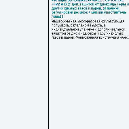
Респиратор полумаска WALL CUP 95HК+E
FFP2 R D (с доп. защитой от диоксида серы и
других кислых газов и паров, (4 пряжки
регулировки резинок + мягкий уплотнитель
лица) )
Чашеобразная многоразовая фильтрующая
полумаска, с клапаном выдоха, в
индивидуальной упаковке с дополнительной
защитой от диоксида серы и других кислых
газов и паров. Формованная конструкция обес..