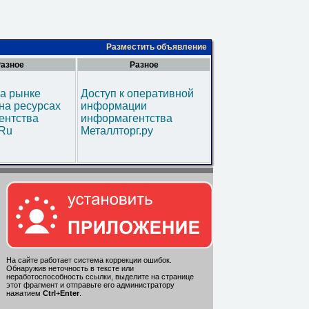
Разместить объявление
азное
Разное
а рынке
Доступ к оперативной
на ресурсах
информации
ентства
информагентства
.Ru
Металлторг.ру
На сайте работает система коррекции ошибок.
Обнаружив неточность в тексте или
неработоспособность ссылки, выделите на странице
этот фрагмент и отправьте его администратору
нажатием
Ctrl
+
Enter
.