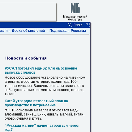
овля
Доска объявлений
Подписка
Реклама
Новости и события
РУСАЛ потратил еще $2 млн на освоение
м
выпуска сплавов
Новое оборудование установлено на литейном
агрегате, в состав которого входят два 100-
тонных миксера. Баночные сплавы включают в
себя тугоплавкие элементы: марганец, железо,
титан
.
Китай утвердил пятилетний план на
м
производство и потребление...
гг. К 10 основным металлам относятся медь,
алюминий, свинец, цинк, никель, магний,
титан
,
олово, сурьма и ртуть.
"Русский магний" начнет строиться через
год?