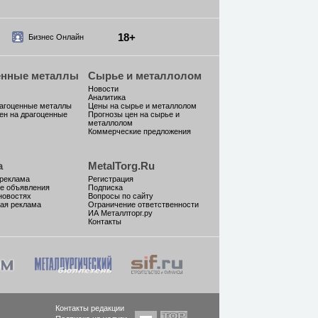
18+
Бизнес Онлайн
енные металлы
Сырье и металлолом
Новости
Аналитика
рагоценные металлы
Цены на сырье и металлолом
ен на драгоценные
Прогнозы цен на сырье и
металлолом
Коммерческие предложения
а
MetalTorg.Ru
 реклама
Регистрация
е объявления
Подписка
новостях
Вопросы по сайту
ая реклама
Ограничение ответственности
ИА Металлторг.ру
Контакты
Контакты редакции