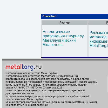
Classified
Разное
Р
Аналитические
Реклама н
приложения к журналу
металлов 
Металлургический
информаг
Бюллетень
MetalTorg
Информационное агентство MetalTorg.Ru
.
Информационное агентство Металлторг. Ру (MetalTorg.Ru)
зарегистрировано Федеральной службой по надзору в сфере связи,
информационных технологий и массовых коммуникаций (Роскомнадзор),
регистрационный номер и дата принятия решения о регистрации:
серия ИА № ФС 77 - 85704 от 03 августа 2023 г.
Новости, аналитика, цены, статистика рынка черных, цветных и
драгоценных металлов.
Использование открытых материалов разрешается с обязательной
гиперссылкой на MetalTorg.Ru
Мнение авторов материалов, размещаемых на сайте MetalTorg.Ru, может
не совпадать с мнением редакции.