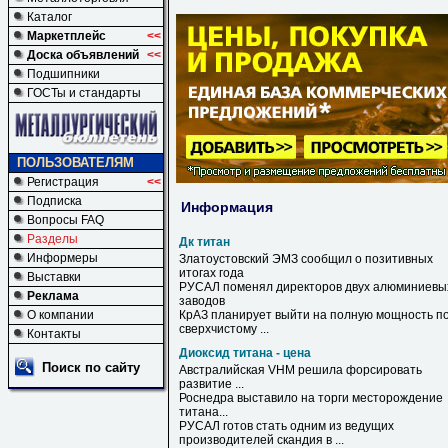
Каталог
Маркетплейс
<<
Доска объявлений
<<
Подшипники
ГОСТы и стандарты
ПОЛЬЗОВАТЕЛЯМ
Регистрация
<<
Подписка
Информация
Вопросы FAQ
Разделы
Дк титан
Информеры
Златоустовский ЭМЗ сообщил о позитивных
итогах года
Выставки
РУСАЛ поменял директоров двух алюминиевы
Реклама
заводов
О компании
КрАЗ планирует выйти на полную мощность п
сверхчистому ...
Контакты
Диоксид титана - цена
Поиск по сайту
Австралийская VHM решила форсировать
развитие ...
Роснедра выставило на торги месторождение
титана
...
РУСАЛ готов стать одним из ведущих
производителей скандия в ...