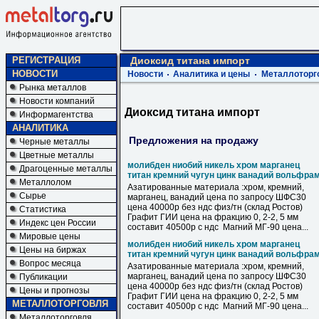
РЕГИСТРАЦИЯ
Диоксид титана импорт
НОВОСТИ
Новости
Аналитика и цены
Металлоторг
Рынка металлов
Новости компаний
Диоксид титана импорт
Информагентства
АНАЛИТИКА
Предложения на продажу
Черные металлы
Цветные металлы
молибден ниобий никель хром марганец
Драгоценные металлы
титан кремний чугун цинк ванадий вольфра
Металлолом
Азатированные материала :хром, кремний,
Сырье
марганец, ванадий цена по запросу ШФС30
цена 40000р без ндс физ/тн (склад Ростов)
Статистика
Графит ГИИ цена на фракцию 0, 2-2, 5 мм
Индекс цен России
составит 40500р с ндс Магний МГ-90 цена...
Мировые цены
молибден ниобий никель хром марганец
Цены на биржах
титан кремний чугун цинк ванадий вольфра
Вопрос месяца
Азатированные материала :хром, кремний,
марганец, ванадий цена по запросу ШФС30
Публикации
цена 40000р без ндс физ/тн (склад Ростов)
Цены и прогнозы
Графит ГИИ цена на фракцию 0, 2-2, 5 мм
МЕТАЛЛОТОРГОВЛЯ
составит 40500р с ндс Магний МГ-90 цена...
Металлоторговля