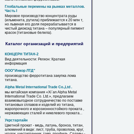
Глобальные перемены на рынках металлов.
Часть I
Мировое производство концентрата руды
(ильменита, рутила) приближается к 20 млн т,
но львиная его доля перерабатывается в
чистый
диоксид
титана
– популярный пигмент
красок (титановые белила).
Каталог организаций и предприятий
КОНЦЕРН
ТИТАН
-2
Вид деятельности: Регион: Краткая
информация
ООО"Инкор ЛТД"
производство ферротитана закупка лома
титана
.
Alpha Metal International Trade Co.,Ltd .
мы китайская компания «Xi`an Alpha Metal
International Trade Co. Ltd.», предлагаем
взаимовыгодное сотрудничество по поставке
титановых сплавов и изделий из
титана
,
жаропрочного и корозионностойкого проката ,
нержавеющих сталей и никелевого проката...
м
Укрстарлайн
Цветной прокат - медь, латунь, бронза,
титан
,
алюминий в виде: лист, труба, проволока, круг,
уголок, шестигранник, тавр, профиль. Сплавы -