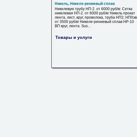
Никель, Никеле-рениевый сплав
Никелевую трубу НП-2. от 6000 руб/кг. Сетка
никелевая НП-2. от 6000 руб/кг Никель прокат
лента, лист, круг, проволока, труба НП2; НП0э
от 3500 руб/кг Никеле-рениевый сплав НР-10
ВП круг, лента. Sus...
Товары и услуги