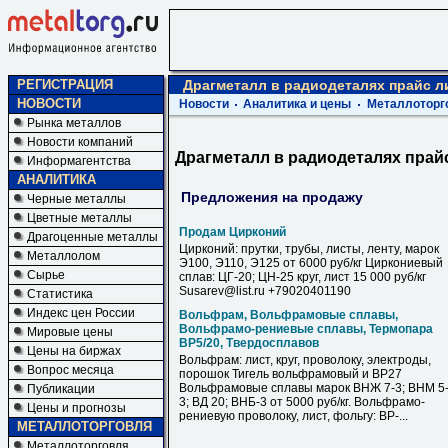
РЕГИСТРАЦИЯ
Драгметалл в радиодеталях прайс л
НОВОСТИ
Новости
Аналитика и цены
Металлоторг
Рынка металлов
Новости компаний
Драгметалл в радиодеталях прай
Информагентства
АНАЛИТИКА
Предложения на продажу
Черные металлы
Цветные металлы
Продам Цирконий
Драгоценные металлы
Цирконий: прутки, трубы, листы, ленту, марок
Металлолом
Э100, Э110, Э125 от 6000 руб/кг Циркониевый
Сырье
сплав: ЦГ-20; ЦН-25 круг, лист 15 000 руб/кг
Susarev@list.ru +79020401190
Статистика
Индекс цен России
Вольфрам, Вольфрамовые сплавы,
Вольфрамо-рениевые сплавы, Термопара
Мировые цены
ВР5/20, Твердосплавов
Цены на биржах
Вольфрам: лист, круг, проволоку, электроды,
Вопрос месяца
порошок Тигель вольфрамовый и ВР27
Вольфрамовые сплавы марок ВНЖ 7-3; ВНМ 5
Публикации
3; ВД 20; ВНБ-3 от 5000 руб/кг. Вольфрамо-
Цены и прогнозы
рениевую проволоку, лист, фольгу: ВР-...
МЕТАЛЛОТОРГОВЛЯ
Металлоторговля