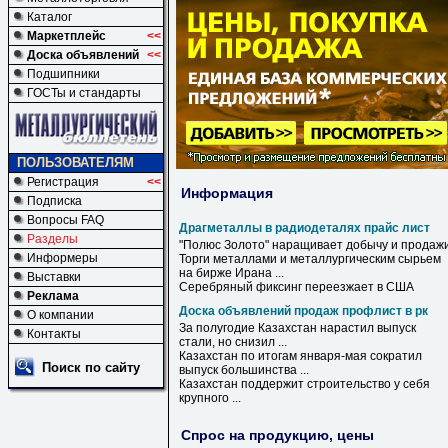
Каталог
Маркетплейс
<<
Доска объявлений
<<
Подшипники
ГОСТы и стандарты
ПОЛЬЗОВАТЕЛЯМ
Регистрация
<<
Информация
Подписка
Вопросы FAQ
Драгметаллы в радиодеталях прайс лист
Разделы
"Полюс Золото" наращивает добычу и продаж
Информеры
Торги металлами и металлургическим сырьем
на бирже Ирана ...
Выставки
Серебряный фиксинг переезжает
в
США
Реклама
Доска объявлений продаж профлист в рк
О компании
За полугодие Казахстан нарастил выпуск
Контакты
стали, но снизил ...
Казахстан по итогам января-мая сократил
Поиск по сайту
выпуск большинства ...
Казахстан поддержит строительство у себя
крупного ...
Спрос на продукцию, цены