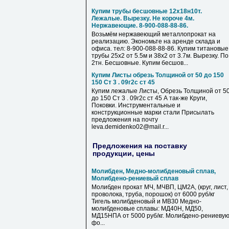
Купим трубы бесшовные 12х18н10т.
Лежалые. Вырезку. Не короче 4м.
Нержавеющие. 8-900-088-88-86.
Возьмём нержавеющий металлопрокат на
реализацию. Экономьте на аренде склада и
офиса. тел: 8-900-088-88-86. Купим титановые
трубы 25х2 от 5.5м и 38х2 от 3.7м. Вырезку. По
2тн. Бесшовные. Купим бесшов...
Купим Листы обрезь Толщиной от 50 до 150
150 Ст 3 . 09г2с ст 45
Купим лежалые Листы, Обрезь Толщиной от 5
до 150 Ст 3 . 09г2с ст 45 А так-же Круги,
Поковки. Инструментальные и
конструкционные марки стали Присылать
предложения на почту
leva.demidenko02@mail.r...
Предложения на поставку
продукции, цены
Молибден, Медно-молибденовый сплав,
Молибдено-рениевый сплав
Молибден прокат МЧ, МЧВП, ЦМ2А, (круг, лист,
проволока, труба, порошок) от 6000 руб/кг
Тигель молибденовый и МВ30 Медно-
молибденовые сплавы: МД40Н, МД50,
МД15НПА от 5000 руб/кг. Молибдено-рениеву
фо...