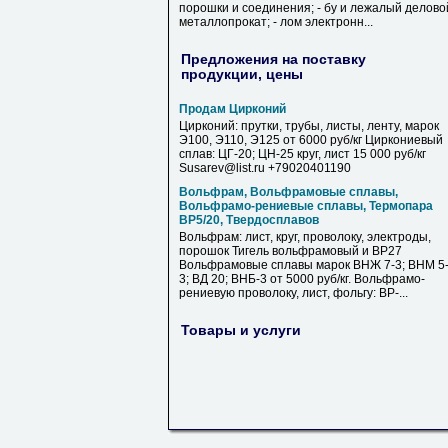
порошки и соединения; - бу и лежалый делово
металлопрокат; - лом электронн...
Предложения на поставку
продукции, цены
Продам Цирконий
Цирконий: прутки, трубы, листы, ленту, марок
Э100, Э110, Э125 от 6000 руб/кг Циркониевый
сплав: ЦГ-20; ЦН-25 круг, лист 15 000 руб/кг
Susarev@list.ru +79020401190
Вольфрам, Вольфрамовые сплавы,
Вольфрамо-рениевые сплавы, Термопара
ВР5/20, Твердосплавов
Вольфрам: лист, круг, проволоку, электроды,
порошок Тигель вольфрамовый и ВР27
Вольфрамовые сплавы марок ВНЖ 7-3; ВНМ 5
3; ВД 20; ВНБ-3 от 5000 руб/кг. Вольфрамо-
рениевую проволоку, лист, фольгу: ВР-...
Товары и услуги