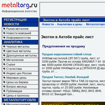
РЕГИСТРАЦИЯ
Экотон в Актобе прайс лист
НОВОСТИ
Новости
Аналитика и цены
Металлоторг
Рынка металлов
Новости компаний
Экотон в Актобе прайс лист
Информагентства
АНАЛИТИКА
Предложения на продажу
Черные металлы
Цветные металлы
Продам коррозионностойкий сплав
Драгоценные металлы
ХН65мв хастеллой (ЭП 567) труба, лист. от
Металлолом
3200 руб/кг. Прутки из сплава ХК62М6Л ? 34 -3
Сырье
мм. 6000 руб/кг 46ХНМ (ЭП630) круг, лист, труб
от 2000 руб/кг ХН40мдтю уи д (ЭП543УИ Д) круг
Статистика
труба. от ...
Индекс цен России
Продам Тантал, Ниобий, Ванадий
Мировые цены
Тантал прокат марок ТВЧ и ТАВ-10 пруток, лист
Цены на биржах
проволоку от 45000 руб/кг. Ниобий: лист, ленту,
Вопрос месяца
пруток, трубу, от 25 000 руб/кг. Ниобиевые
сплавы прокат: НбЦ1; 5ВМЦ; ВН2; ВН3; ВН6;
Публикации
ВН10-1С Ванадий про...
Цены и прогнозы
МЕТАЛЛОТОРГОВЛЯ
Металлоторговля