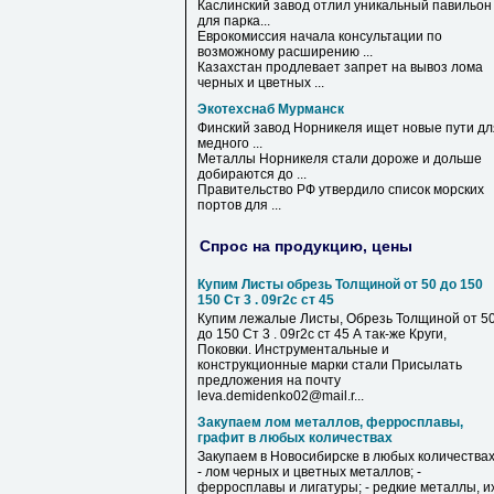
Каслинский завод отлил уникальный павильон
для
парка...
Еврокомиссия начала консультации по
возможному расширению ...
Казахстан продлевает запрет на вывоз лома
черных и цветных ...
Экотехснаб Мурманск
Финский завод Норникеля ищет новые пути дл
медного ...
Металлы Норникеля стали дороже и дольше
добираются до ...
Правительство РФ утвердило список морских
портов для ...
Спрос на продукцию, цены
Купим Листы обрезь Толщиной от 50 до 150
150 Ст 3 . 09г2с ст 45
Купим лежалые Листы, Обрезь Толщиной от 5
до 150 Ст 3 . 09г2с ст 45 А так-же Круги,
Поковки. Инструментальные и
конструкционные марки стали Присылать
предложения на почту
leva.demidenko02@mail.r...
Закупаем лом металлов, ферросплавы,
графит в любых количествах
Закупаем в Новосибирске в любых количествах
- лом черных и цветных металлов; -
ферросплавы и лигатуры; - редкие металлы, и