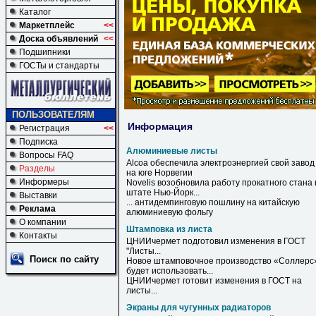
Каталог
Маркетплейс
<<
Доска объявлений
<<
Подшипники
ГОСТы и стандарты
ПОЛЬЗОВАТЕЛЯМ
Информация
Регистрация
<<
Подписка
Алюминиевые листы
Вопросы FAQ
Alcoa обеспечила электроэнергией свой завод
Разделы
на юге Норвегии
Информеры
Novelis возобновила работу прокатного стана 
штате Нью-Йорк...
Выставки
... антидемпинговую пошлину на китайскую
Реклама
алюминиевую
фольгу
О компании
Штамповка из листа
Контакты
ЦНИИчермет подготовил изменения в ГОСТ
"
Листы
...
Поиск по сайту
Новое штамповочное производство «Соллерс
будет использовать...
ЦНИИчермет готовит изменения в ГОСТ на
листы
...
Экраны для чугунных радиаторов