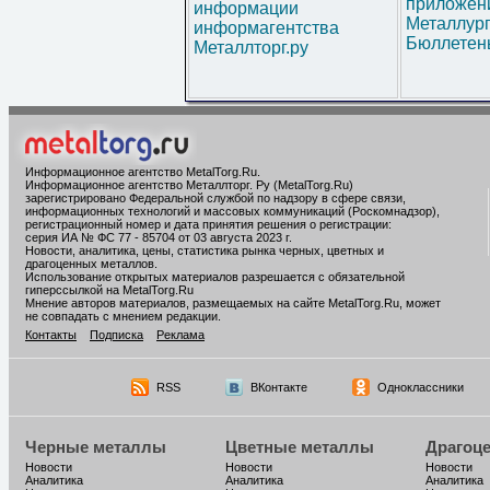
приложени
информации
Металлур
информагентства
Бюллетен
Металлторг.ру
Информационное агентство MetalTorg.Ru
.
Информационное агентство Металлторг. Ру (MetalTorg.Ru)
зарегистрировано Федеральной службой по надзору в сфере связи,
информационных технологий и массовых коммуникаций (Роскомнадзор),
регистрационный номер и дата принятия решения о регистрации:
серия ИА № ФС 77 - 85704 от 03 августа 2023 г.
Новости, аналитика, цены, статистика рынка черных, цветных и
драгоценных металлов.
Использование открытых материалов разрешается с обязательной
гиперссылкой на MetalTorg.Ru
Мнение авторов материалов, размещаемых на сайте MetalTorg.Ru, может
не совпадать с мнением редакции.
Контакты
Подписка
Реклама
RSS
ВКонтакте
Одноклассники
Черные металлы
Цветные металлы
Драгоц
Новости
Новости
Новости
Аналитика
Аналитика
Аналитика