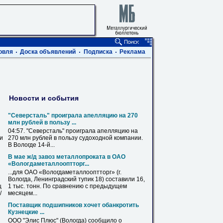
овля
Доска объявлений
Подписка
Реклама
Новости и события
"Северсталь" проиграла апелляцию на 270
млн рублей в пользу ...
04:57. "Северсталь" проиграла апелляцию на
ви
270 млн рублей в пользу судоходной компании.
В
Вологде
14-й...
В мае ж/д завоз металлопроката в ОАО
«Вологдаметаллооптторг...
...для ОАО «Вологдаметаллооптторг» (г.
Вологда
, Ленинградский тупик 18) составили 16,
ц
1 тыс. тонн. По сравнению с предыдущем
/
месяцем...
Поставщик подшипников хочет обанкротить
Кузнецкие ...
ООО
"Элис Плюс" (
Вологда
) сообщило о