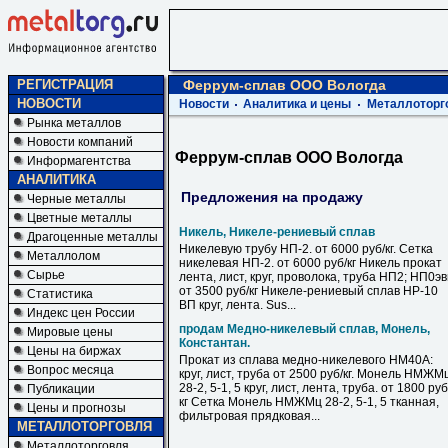
РЕГИСТРАЦИЯ
Феррум-сплав ООО Вологда
НОВОСТИ
Новости
Аналитика и цены
Металлоторг
Рынка металлов
Новости компаний
Феррум-сплав ООО Вологда
Информагентства
АНАЛИТИКА
Предложения на продажу
Черные металлы
Цветные металлы
Никель, Никеле-рениевый сплав
Драгоценные металлы
Никелевую трубу НП-2. от 6000 руб/кг. Сетка
Металлолом
никелевая НП-2. от 6000 руб/кг Никель прокат
Сырье
лента, лист, круг, проволока, труба НП2; НП0э
от 3500 руб/кг Никеле-рениевый сплав НР-10
Статистика
ВП круг, лента. Sus...
Индекс цен России
продам Медно-никелевый сплав, Монель,
Мировые цены
Константан.
Цены на биржах
Прокат из сплава медно-никелевого НМ40А:
Вопрос месяца
круг, лист, труба от 2500 руб/кг. Монель НМЖМ
28-2, 5-1, 5 круг, лист, лента, труба. от 1800 руб
Публикации
кг Сетка Монель НМЖМц 28-2, 5-1, 5 тканная,
Цены и прогнозы
фильтровая прядковая...
МЕТАЛЛОТОРГОВЛЯ
Металлоторговля