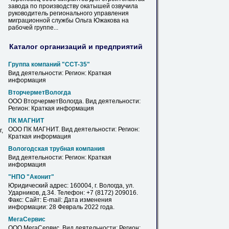
завода по производству окатышей озвучила
руководитель регионального управления
миграционной службы Ольга Южакова на
рабочей группе...
Каталог организаций и предприятий
Группа компаний "ССТ-35"
Вид деятельности: Регион: Краткая
информация
ВторчерметВологда
ООО
ВторчерметВологда. Вид деятельности:
Регион: Краткая информация
ПК МАГНИТ
ООО
ПК МАГНИТ. Вид деятельности: Регион:
,
Краткая информация
Вологодская трубная компания
Вид деятельности: Регион: Краткая
информация
"НПО "Аконит"
Юридический адрес: 160004, г.
Вологда
, ул.
Ударников, д.34. Телефон: +7 (8172) 209016.
Факс: Сайт: E-mail: Дата изменения
информации: 28 Февраль 2022 года.
МегаСервис
ООО
МегаСервис. Вид деятельности: Регион: