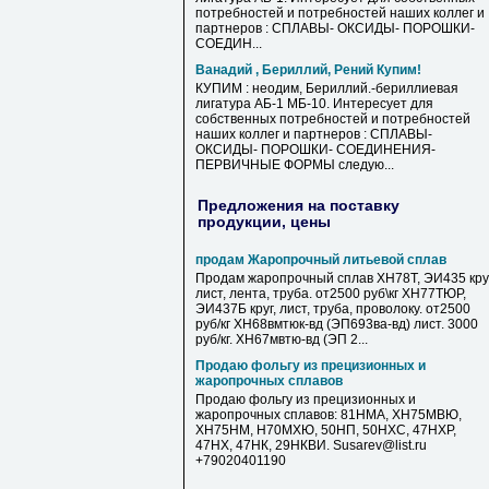
потребностей и потребностей наших коллег и
партнеров : СПЛАВЫ- ОКСИДЫ- ПОРОШКИ-
СОЕДИН...
Ванадий , Бериллий, Рений Купим!
КУПИМ : неодим, Бериллий.-бериллиевая
лигатура АБ-1 МБ-10. Интересует для
собственных потребностей и потребностей
наших коллег и партнеров : СПЛАВЫ-
ОКСИДЫ- ПОРОШКИ- СОЕДИНЕНИЯ-
ПЕРВИЧНЫЕ ФОРМЫ следую...
Предложения на поставку
продукции, цены
продам Жаропрочный литьевой сплав
Продам жаропрочный сплав ХН78Т, ЭИ435 круг
лист, лента, труба. от2500 руб\кг ХН77ТЮР,
ЭИ437Б круг, лист, труба, проволоку. от2500
руб/кг ХН68вмтюк-вд (ЭП693ва-вд) лист. 3000
руб/кг. ХН67мвтю-вд (ЭП 2...
Продаю фольгу из прецизионных и
жаропрочных сплавов
Продаю фольгу из прецизионных и
жаропрочных сплавов: 81НМА, ХН75МВЮ,
ХН75НМ, Н70МХЮ, 50НП, 50НХС, 47НХР,
47НХ, 47НК, 29НКВИ. Susarev@list.ru
+79020401190