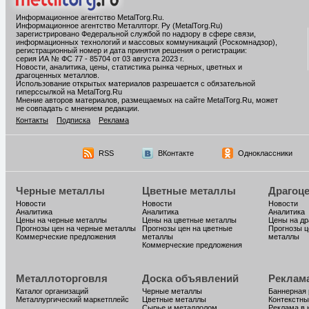
Информационное агентство MetalTorg.Ru
.
Информационное агентство Металлторг. Ру (MetalTorg.Ru)
зарегистрировано Федеральной службой по надзору в сфере связи,
информационных технологий и массовых коммуникаций (Роскомнадзор),
регистрационный номер и дата принятия решения о регистрации:
серия ИА № ФС 77 - 85704 от 03 августа 2023 г.
Новости, аналитика, цены, статистика рынка черных, цветных и
драгоценных металлов.
Использование открытых материалов разрешается с обязательной
гиперссылкой на MetalTorg.Ru
Мнение авторов материалов, размещаемых на сайте MetalTorg.Ru, может
не совпадать с мнением редакции.
Контакты
Подписка
Реклама
RSS
ВКонтакте
Одноклассники
Черные металлы
Цветные металлы
Драгоц
Новости
Новости
Новости
Аналитика
Аналитика
Аналитика
Цены на черные металлы
Цены на цветные металлы
Цены на д
Прогнозы цен на черные металлы
Прогнозы цен на цветные
Прогнозы ц
Коммерческие предложения
металлы
металлы
Коммерческие предложения
Металлоторговля
Доска объявлений
Реклам
Каталог организаций
Черные металлы
Баннерная
Металлургический маркетплейс
Цветные металлы
Контекстны
Сырье и металлолом
Реклама в 