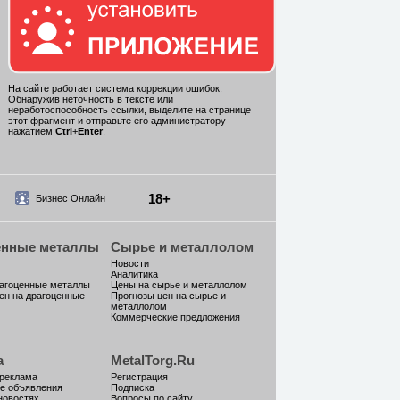
На сайте работает система коррекции ошибок.
Обнаружив неточность в тексте или
неработоспособность ссылки, выделите на странице
этот фрагмент и отправьте его администратору
нажатием
Ctrl
+
Enter
.
18+
Бизнес Онлайн
енные металлы
Сырье и металлолом
Новости
Аналитика
рагоценные металлы
Цены на сырье и металлолом
ен на драгоценные
Прогнозы цен на сырье и
металлолом
Коммерческие предложения
а
MetalTorg.Ru
 реклама
Регистрация
е объявления
Подписка
новостях
Вопросы по сайту