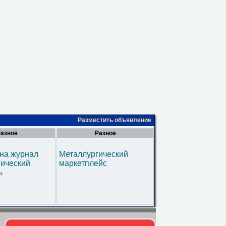
Разместить объявление
азное
Разное
на журнал
Металлургический
гический
маркетплейс
ь