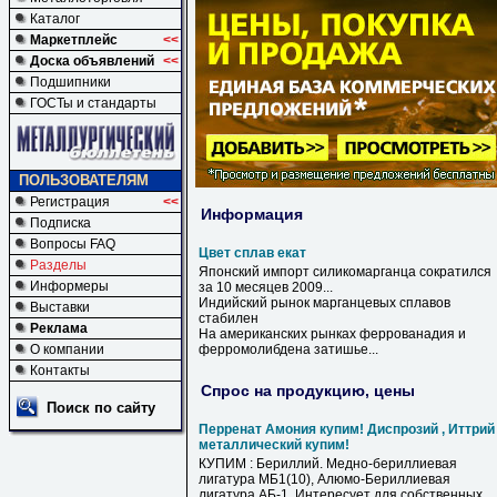
Каталог
Маркетплейс
<<
Доска объявлений
<<
Подшипники
ГОСТы и стандарты
ПОЛЬЗОВАТЕЛЯМ
Регистрация
<<
Информация
Подписка
Вопросы FAQ
Цвет сплав екат
Разделы
Японский импорт силикомарганца сократился
Информеры
за 10 месяцев 2009...
Индийский рынок марганцевых
сплавов
Выставки
стабилен
Реклама
На американских рынках феррованадия и
О компании
ферромолибдена затишье...
Контакты
Спрос на продукцию, цены
Поиск по сайту
Перренат Амония купим! Диспрозий , Иттрий
металлический купим!
КУПИМ : Бериллий. Медно-бериллиевая
лигатура МБ1(10), Алюмо-Бериллиевая
лигатура АБ-1. Интересует для собственных