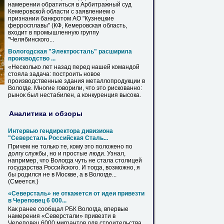
намерении обратиться в Арбитражный суд
Кемеровской области с заявлением о
признании банкротом АО "Кузнецкие
ферросплавы" (КФ, Кемеровская область,
входит в промышленную группу
"Челябинского...
Вологодская "Электросталь" расширила
производство ...
«Несколько лет назад перед нашей командой
стояла задача: построить новое
производственные здания металлопродукции в
Вологде
. Многие говорили, что это рискованно:
рынок был нестабилен, а конкуренция высока.
Аналитика и обзоры
Интервью гендиректора дивизиона
"Северсталь Российская Сталь...
Причем не только те, кому это положено по
долгу службы, но и простые люди. Узнал,
например, что
Вологда
чуть не стала столицей
государства Российского. И тогда, возможно, я
бы родился не в Москве, а в
Вологде
...
(Смеется.)
«Северсталь» не откажется от идеи привезти
в Череповец 6 000...
Как ранее сообщал РБК
Вологда
, впервые
намерения «Северстали» привезти в
Череповец 6000 мигрантов для строительства