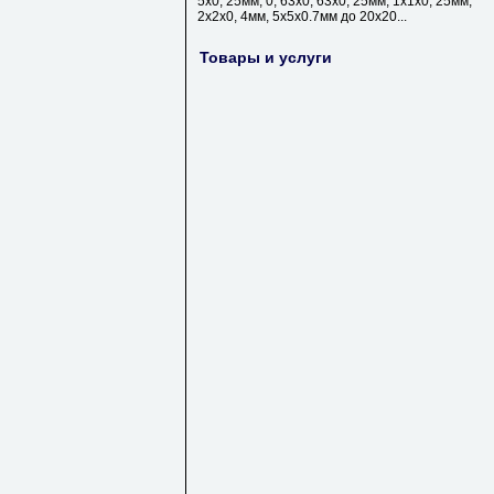
5х0, 25мм, 0, 63х0, 63х0, 25мм, 1х1х0, 25мм,
2х2х0, 4мм, 5х5х0.7мм до 20х20...
Товары и услуги