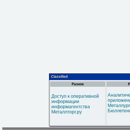
Classified
Разное
Р
Аналитич
Доступ к оперативной
приложени
информации
Металлур
информагентства
Бюллетен
Металлторг.ру