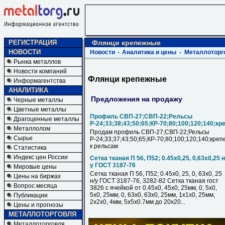
РЕГИСТРАЦИЯ
Флянци крепежные
НОВОСТИ
Новости
Аналитика и цены
Металлоторг
Рынка металлов
Новости компаний
Флянци крепежные
Информагентства
АНАЛИТИКА
Предложения на продажу
Черные металлы
Цветные металлы
Профиль СВП-27;СВП-22;Рельсы
Драгоценные металлы
Р-24;33;38;43;50;65;КР-70;80;100;120;140;кр
Металлолом
Продам профиль СВП-27;СВП-22;Рельсы
Сырье
Р-24;33;37;43;50;65;КР-70;80;100;120;140;креп
к рельсам
Статистика
Индекс цен России
Сетка тканая П 56, П52; 0.45х0,25, 0,63х0,25 н
у ГОСТ 3187-76
Мировые цены
Сетка тканая П 56, П52; 0.45х0, 25, 0, 63х0, 25
Цены на биржах
н/у ГОСТ 3187-76, 3282-82 Сетка тканая гост
Вопрос месяца
3826 с ячейкой от 0.45х0, 45х0, 25мм, 0, 5х0,
5х0, 25мм, 0, 63х0, 63х0, 25мм, 1х1х0, 25мм,
Публикации
2х2х0, 4мм, 5х5х0.7мм до 20х20...
Цены и прогнозы
МЕТАЛЛОТОРГОВЛЯ
Металлоторговля