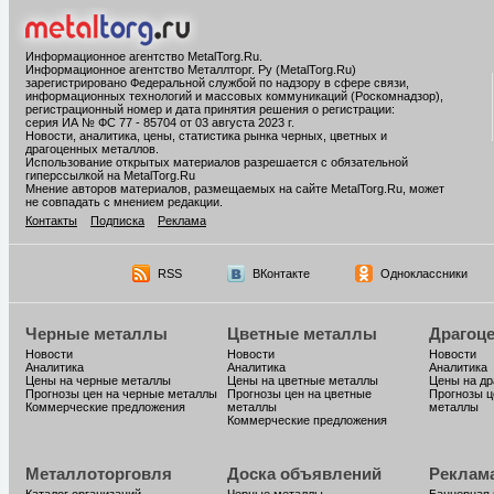
Информационное агентство MetalTorg.Ru
.
Информационное агентство Металлторг. Ру (MetalTorg.Ru)
зарегистрировано Федеральной службой по надзору в сфере связи,
информационных технологий и массовых коммуникаций (Роскомнадзор),
регистрационный номер и дата принятия решения о регистрации:
серия ИА № ФС 77 - 85704 от 03 августа 2023 г.
Новости, аналитика, цены, статистика рынка черных, цветных и
драгоценных металлов.
Использование открытых материалов разрешается с обязательной
гиперссылкой на MetalTorg.Ru
Мнение авторов материалов, размещаемых на сайте MetalTorg.Ru, может
не совпадать с мнением редакции.
Контакты
Подписка
Реклама
RSS
ВКонтакте
Одноклассники
Черные металлы
Цветные металлы
Драгоц
Новости
Новости
Новости
Аналитика
Аналитика
Аналитика
Цены на черные металлы
Цены на цветные металлы
Цены на д
Прогнозы цен на черные металлы
Прогнозы цен на цветные
Прогнозы ц
Коммерческие предложения
металлы
металлы
Коммерческие предложения
Металлоторговля
Доска объявлений
Реклам