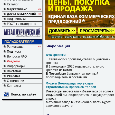
Каталог
Маркетплейс
<<
Доска объявлений
<<
Подшипники
ГОСТы и стандарты
ПОЛЬЗОВАТЕЛЯМ
Информация
Регистрация
<<
Подписка
Фтб крепежи
Вопросы FAQ
... тайваньских производителей оцинковки и
Разделы
крепежа
Информеры
В 1 полугодии 2026 года ввоз стального
крепежа
из Китая...
Выставки
В Петербурге банкротится крупный
Реклама
производитель и поставщик ...
О компании
Фирмы Волгограда торгующие
Контакты
строительным крепежом талреп
Инвесторы перестали избавляться от золота
Поиск по сайту
Индийский рынок ферротитана ощущает рост
спроса
Метизный завод в Рязанской области будет
запущен в августе