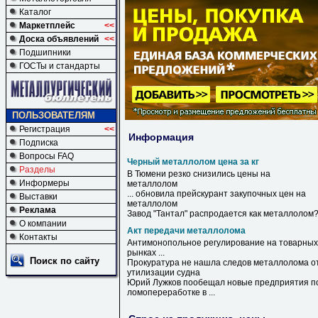
Каталог
Маркетплейс
<<
Доска объявлений
<<
Подшипники
ГОСТы и стандарты
ПОЛЬЗОВАТЕЛЯМ
Регистрация
<<
Информация
Подписка
Вопросы FAQ
Черный металлолом цена за кг
Разделы
В Тюмени резко снизились
цены
на
Информеры
металлолом
... обновила прейскурант закупочных
цен
на
Выставки
металлолом
Реклама
Завод "Тантал" распродается как
металлолом
О компании
Акт передачи металлолома
Контакты
Антимонопольное регулирование на товарных
рынках ...
Поиск по сайту
Прокуратура не нашла следов
металлолома
о
утилизации судна
Юрий Лужков пообещал новые предприятия п
ломопереработке в ...