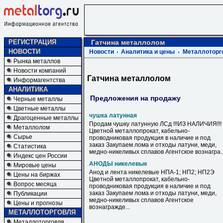
РЕГИСТРАЦИЯ
Гатчина металлолом
НОВОСТИ
Новости
Аналитика и цены
Металлоторг
Рынка металлов
Новости компаний
Гатчина металлолом
Информагентства
АНАЛИТИКА
Предложения на продажу
Черные металлы
Цветные металлы
чушка латунная
Драгоценные металлы
Продам чушку латунную ЛСд !!!ИЗ НАЛИЧИЯ!!!
Металлолом
Цветной металлопрокат, кабельно-
Сырье
проводниковая продукция в наличие и под
заказ Закупаем лома и отходы латуни, меди,
Статистика
медно-никеливых сплавов Агентское вознагра..
Индекс цен России
АНОДЫ никелевые
Мировые цены
Анод и лента никелевые НПА-1; НП2; НП2Э
Цены на биржах
Цветной металлопрокат, кабельно-
Вопрос месяца
проводниковая продукция в наличие и под
заказ Закупаем лома и отходы латуни, меди,
Публикации
медно-никеливых сплавов Агентское
Цены и прогнозы
вознагражде...
МЕТАЛЛОТОРГОВЛЯ
Металлоторговля