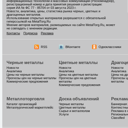
информационных технологий и массовых коммуникаций (Роскомнадзор),
регистрационный номер и дата принятия решения о регистрации:
серия ИА № ФС 77 - 85704 от 03 августа 2023 г.
Новости, аналитика, цены, статистика рынка черных, цветных и
драгоценных металлов.
Использование открытых материалов разрешается с обязательной
гиперссылкой на MetalTorg.Ru
Мнение авторов материалов, размещаемых на сайте MetalTorg.Ru, может
не совпадать с мнением редакции.
Контакты
Подписка
Реклама
RSS
ВКонтакте
Одноклассники
Черные металлы
Цветные металлы
Драгоц
Новости
Новости
Новости
Аналитика
Аналитика
Аналитика
Цены на черные металлы
Цены на цветные металлы
Цены на д
Прогнозы цен на черные металлы
Прогнозы цен на цветные
Прогнозы ц
Коммерческие предложения
металлы
металлы
Коммерческие предложения
Металлоторговля
Доска объявлений
Реклам
Каталог организаций
Черные металлы
Баннерная
Металлургический маркетплейс
Цветные металлы
Контекстны
Сырье и металлолом
Реклама в 
Услуги
Региональн
Classified