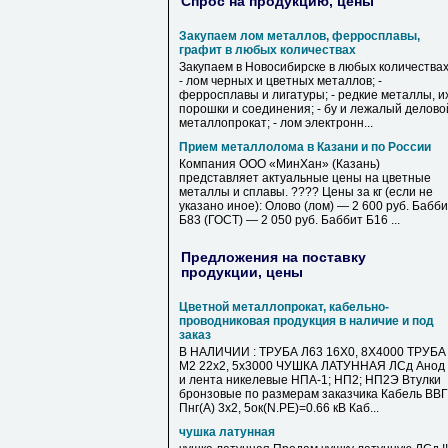
Спрос на продукцию, цены
Закупаем лом металлов, ферросплавы,
графит в любых количествах
Закупаем в Новосибирске в любых количествах
- лом черных и цветных металлов; -
ферросплавы и лигатуры; - редкие металлы, и
порошки и соединения; - бу и лежалый делово
металлопрокат; - лом электронн...
Прием металлолома в Казани и по России
Компания ООО «МинХан» (Казань)
представляет актуальные цены на цветные
металлы и сплавы. ???? Цены за кг (если не
указано иное): Олово (лом) — 2 600 руб. Бабб
Б83 (ГОСТ) — 2 050 руб. Баббит Б16 ...
Предложения на поставку
продукции, цены
Цветной металлопрокат, кабельно-
проводниковая продукция в наличие и под
заказ
В НАЛИЧИИ : ТРУБА Л63 16Х0, 8Х4000 ТРУБА
М2 22х2, 5х3000 ЧУШКА ЛАТУННАЯ ЛСд Анод
и лента никелевые НПА-1; НП2; НП2Э Втулки
бронзовые по размерам заказчика Кабель ВВГ
Пнг(А) 3х2, 5ок(N.PE)=0.66 кВ Каб...
чушка латунная