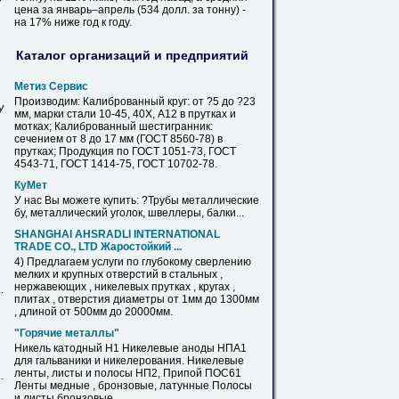
цена за январь–апрель (534 долл. за тонну) -
на 17% ниже год к году.
Каталог организаций и предприятий
Метиз Сервис
Производим: Калиброванный круг: от ?5 до ?23
У
мм, марки стали 10-45, 40Х, А12
в
прутках
и
мотках; Калиброванный шестигранник:
сечением от 8 до 17 мм (ГОСТ 8560-78)
в
прутках
; Продукция по ГОСТ 1051-73, ГОСТ
4543-71, ГОСТ 1414-75, ГОСТ 10702-78.
КуМет
У нас Вы можете
купить
: ?Трубы металлические
бу, металлический уголок, швеллеры, балки...
SHANGHAI AHSRADLI INTERNATIONAL
TRADE CО., LTD Жаростойкий ...
4) Предлагаем услуги по глубокому сверлению
мелких и крупных отверстий
в
стальных ,
нержавеющих , никелевых
прутках
, кругах ,
.
плитах , отверстия диаметры от 1мм до 1300мм
, длиной от 500мм до 20000мм.
"Горячие металлы"
Никель катодный Н1 Никелевые аноды НПА1
для гальваники и никелерования. Никелевые
ленты, листы и полосы НП2, Припой ПОС61
.
Ленты медные , бронзовые,
латунные
Полосы
и листы бронзовые.