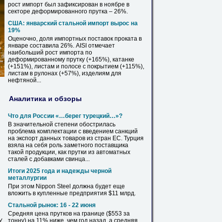
рост импорт был зафиксирован
в
ноябре
в
секторе деформированного
прутка
– 26%.
США: январский стальной импорт вырос на
19%
Оценочно, доля импортных поставок проката
в
январе составила 26%. AISI отмечает
наибольший рост импорта по
деформированному
прутку
(+165%), катанке
(+151%), листам и полосе с покрытием (+115%),
листам
в
рулонах (+57%), изделиям для
нефтяной...
Аналитика и обзоры
Что для России «…берег турецкий…»?
В
значительной степени обострилась
проблема комплектации с введением санкций
на экспорт данных товаров из стран ЕС. Турция
взяла на себя роль заметного поставщика
такой продукции, как
прутки
из автоматных
сталей с добавками свинца...
Итоги 2025 года и надежды черной
металлургии
При этом Nippon Steel должна будет еще
вложить
в
купленные
предприятия $11 млрд.
Стальной рынок: 16 - 22 июня
Средняя цена
прутков
на границе ($553 за
тонну) на 11% ниже, чем год назад, а средняя
У