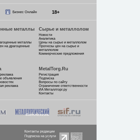
18+
Бизнес Онлайн
енные металлы
Сырье и металлолом
Новости
Аналитика
рагоценные металлы
Цены на сырье и металлолом
ен на драгоценные
Прогнозы цен на сырье и
металлолом
Коммерческие предложения
а
MetalTorg.Ru
 реклама
Регистрация
е объявления
Подписка
новостях
Вопросы по сайту
ая реклама
Ограничение ответственности
ИА Металлторг.ру
Контакты
Контакты редакции
Подписка на услуги