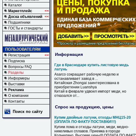
Каталог
Маркетплейс
<<
Доска объявлений
<<
Подшипники
ГОСТы и стандарты
ПОЛЬЗОВАТЕЛЯМ
Информация
Регистрация
<<
Подписка
Где в Краснодаре купить листовую медь
Вопросы FAQ
латунь
Разделы
Asarco сокращает рабочую неделю и
Информеры
останавливает завод
в
...
Китайская Zhongai заинтересована
в
Выставки
приобретении Luanshya
Реклама
Китай
в
феврале удвоил импорт
меди
, но
О компании
отказался от...
Контакты
Спрос на продукцию, цены
Поиск по сайту
Купим двойные латуни, отходы МНЦ15-20
(ОПЛАТА ПО ФАКТУ ПОСТАВКИ!!!)
Купим лома и отходы латуни, меди, медно-
никеливых сплавов. Приемка в городе
Кольчугино. Высокие цены!!! ОПЛАТА ПО ФАКТ