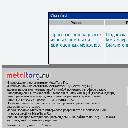
Classified
Разное
Р
Прогнозы цен на рынке
Подписка 
черных, цветных и
Металлур
драгоценных металлов.
Бюллетен
Информационное агентство MetalTorg.Ru
.
Информационное агентство Металлторг. Ру (MetalTorg.Ru)
зарегистрировано Федеральной службой по надзору в сфере связи,
информационных технологий и массовых коммуникаций (Роскомнадзор),
регистрационный номер и дата принятия решения о регистрации:
серия ИА № ФС 77 - 85704 от 03 августа 2023 г.
Новости, аналитика, цены, статистика рынка черных, цветных и
драгоценных металлов.
Использование открытых материалов разрешается с обязательной
гиперссылкой на MetalTorg.Ru
Мнение авторов материалов, размещаемых на сайте MetalTorg.Ru, может
не совпадать с мнением редакции.
Контакты
Подписка
Реклама