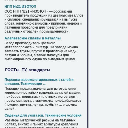
НПП №21 ИЗОТОП
ООО НПП №21 «ИЗОТОП» — российский
производитель продукции из цветных металлов
и сплавов, специализирующийся на выпуске
олова, оловянно-свинцовых припоев, медной и
латунной
проволоки для предприятий
различных отраслей промышленности.
Алапаевские сплавы и металлы
Завод производитель цветного
металлопроката и лигатур. На заводе можно
заказать трубы,
прутки
и проволоку из меди,
латуни и бронзы, а также лигатуры для
высокопрочного чугуна по выгодным ценам.
ГОСТы, ТУ, стандарты
Порошки высоколегированных сталей и
сплавов. Технические ...
Порошки предназначены для изготовления
коррозионностойких изделий, деталей машин,
приборов, пористых и плотных листов, лент,
проволоки, металлургических полуфабрикатов
(поковки,
прутки
, ленты, трубы) и для других
целей.
Сиденья для унитазов. Технические условия
Размеры метрической резьбы на
латунных
болтах, винтах и гайках арматуры крепления