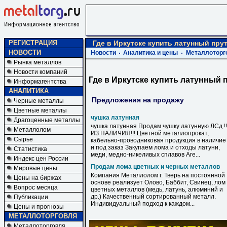
РЕГИСТРАЦИЯ
Где в Иркутске купить латунный пру
НОВОСТИ
Новости
Аналитика и цены
Металлоторг
Рынка металлов
Новости компаний
Где в Иркутске купить латунный 
Информагентства
АНАЛИТИКА
Предложения на продажу
Черные металлы
Цветные металлы
чушка латунная
Драгоценные металлы
чушка латунная Продам чушку латунную ЛСд !!
Металлолом
ИЗ НАЛИЧИЯ!!! Цветной металлопрокат,
Сырье
кабельно-проводниковая продукция в наличие
и под заказ Закупаем лома и отходы латуни,
Статистика
меди, медно-никеливых сплавов Аге...
Индекс цен России
Продам лома цветных и черных металлов
Мировые цены
Компания Металлолом г. Тверь на постоянной
Цены на биржах
основе реализует Олово, Баббит, Свинец, лом
Вопрос месяца
цветных металлов (медь, латунь, алюминий и
др.) Качественный сортированный металл.
Публикации
Индивидуальный подход к каждом...
Цены и прогнозы
МЕТАЛЛОТОРГОВЛЯ
Металлоторговля