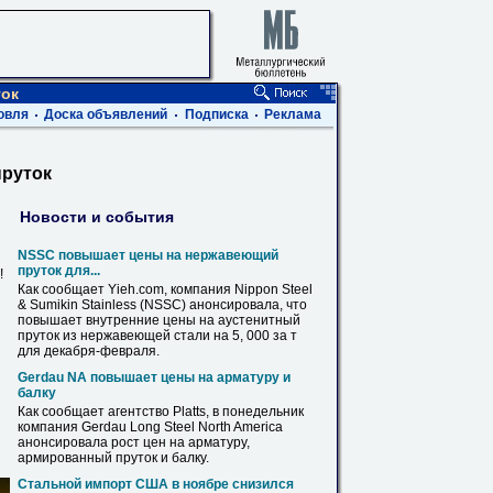
ток
овля
Доска объявлений
Подписка
Реклама
пруток
Новости и события
NSSC повышает цены на нержавеющий
пруток
для...
!
Как сообщает Yieh.com, компания Nippon Steel
& Sumikin Stainless (NSSC) анонсировала, что
повышает внутренние цены на аустенитный
пруток
из нержавеющей стали на 5, 000 за т
для декабря-февраля.
Gerdau NA повышает цены на арматуру и
балку
Как сообщает агентство Platts,
в
понедельник
компания Gerdau Long Steel North America
анонсировала рост цен на арматуру,
армированный
пруток
и балку.
Стальной импорт США
в
ноябре снизился