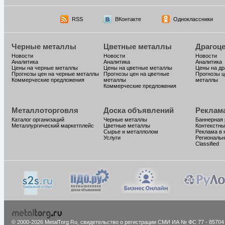
RSS
ВКонтакте
Одноклассники
Черные металлы
Цветные металлы
Драгоц
Новости
Новости
Новости
Аналитика
Аналитика
Аналитика
Цены на черные металлы
Цены на цветные металлы
Цены на д
Прогнозы цен на черные металлы
Прогнозы цен на цветные
Прогнозы ц
Коммерческие предложения
металлы
металлы
Коммерческие предложения
Металлоторговля
Доска объявлений
Реклам
Каталог организаций
Черные металлы
Баннерная
Металлургический маркетплейс
Цветные металлы
Контекстны
Сырье и металлолом
Реклама в 
Услуги
Региональн
Classified
© 2000-2026 MetalTorg.Ru,
cвидетельство о регистрации СМИ ИА № ФС 77 - 85704