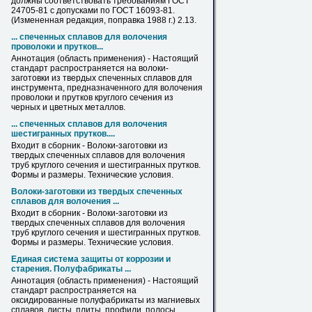
должны соответствовать требованиям ГОСТ
24705-81 с допусками по ГОСТ 16093-81.
(Измененная редакция, поправка 1988 г.) 2.13.
... спеченных сплавов для волочения
проволоки и
прутков
...
Аннотация (область применения) - Настоящий
стандарт распространяется на волоки-
заготовки из твердых спеченных сплавов для
инструмента, предназначенного для волочения
проволоки и
прутков
круглого сечения из
черных и цветных металлов.
... спеченных сплавов для волочения
шестигранных
прутков
....
Входит
в
сборник - Волоки-заготовки из
твердых спеченных сплавов для волочения
труб круглого сечения и шестигранных
прутков
.
Формы и размеры. Технические условия.
Волоки-заготовки из твердых спеченных
сплавов для волочения ...
Входит
в
сборник - Волоки-заготовки из
твердых спеченных сплавов для волочения
труб круглого сечения и шестигранных
прутков
.
Формы и размеры. Технические условия.
Единая система защиты от коррозии и
старения. Полуфабрикаты ...
Аннотация (область применения) - Настоящий
стандарт распространяется на
оксидированные полуфабрикаты из магниевых
сплавов, листы, плиты, профили, полосы,