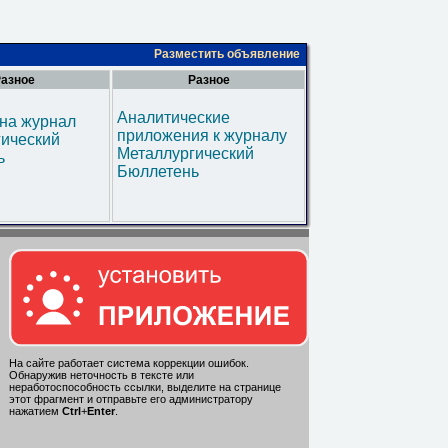
Разместить объявление
азное
Разное
Аналитические
на журнал
приложения к журналу
гический
Металлургический
ь
Бюллетень
На сайте работает система коррекции ошибок.
Обнаружив неточность в тексте или
неработоспособность ссылки, выделите на странице
этот фрагмент и отправьте его администратору
нажатием
Ctrl
+
Enter
.