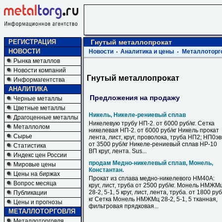
РЕГИСТРАЦИЯ
Гнутый металлопрокат
НОВОСТИ
Новости
Аналитика и цены
Металлоторг
Рынка металлов
Новости компаний
Гнутый металлопрокат
Информагентства
АНАЛИТИКА
Предложения на продажу
Черные металлы
Цветные металлы
Никель, Никеле-рениевый сплав
Драгоценные металлы
Никелевую трубу НП-2. от 6000 руб/кг. Сетка
Металлолом
никелевая НП-2. от 6000 руб/кг Никель прокат
Сырье
лента, лист, круг, проволока, труба НП2; НП0э
от 3500 руб/кг Никеле-рениевый сплав НР-10
Статистика
ВП круг, лента. Sus...
Индекс цен России
продам Медно-никелевый сплав, Монель,
Мировые цены
Константан.
Цены на биржах
Прокат из сплава медно-никелевого НМ40А:
Вопрос месяца
круг, лист, труба от 2500 руб/кг. Монель НМЖМ
28-2, 5-1, 5 круг, лист, лента, труба. от 1800 руб
Публикации
кг Сетка Монель НМЖМц 28-2, 5-1, 5 тканная,
Цены и прогнозы
фильтровая прядковая...
МЕТАЛЛОТОРГОВЛЯ
Металлоторговля