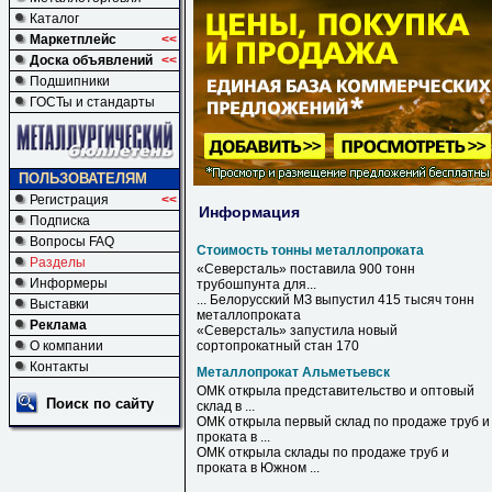
Каталог
Маркетплейс
<<
Доска объявлений
<<
Подшипники
ГОСТы и стандарты
ПОЛЬЗОВАТЕЛЯМ
Регистрация
<<
Информация
Подписка
Вопросы FAQ
Стоимость тонны металлопроката
Разделы
«Северсталь» поставила 900
тонн
Информеры
трубошпунта для...
... Белорусский МЗ выпустил 415 тысяч
тонн
Выставки
металлопроката
Реклама
«Северсталь» запустила новый
О компании
сортопрокатный стан 170
Контакты
Металлопрокат Альметьевск
ОМК открыла представительство и оптовый
Поиск по сайту
склад в ...
ОМК открыла первый склад по продаже труб и
проката в ...
ОМК открыла склады по продаже труб и
проката в Южном ...