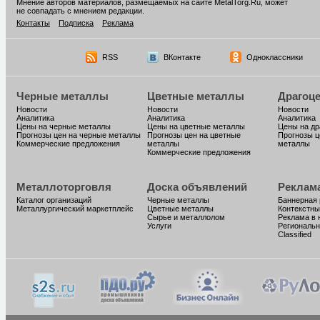
Мнение авторов материалов, размещаемых на сайте MetalTorg.Ru, может
не совпадать с мнением редакции.
Контакты
Подписка
Реклама
RSS
ВКонтакте
Одноклассники
Черные металлы
Цветные металлы
Драгоц
Новости
Новости
Новости
Аналитика
Аналитика
Аналитика
Цены на черные металлы
Цены на цветные металлы
Цены на д
Прогнозы цен на черные металлы
Прогнозы цен на цветные
Прогнозы ц
Коммерческие предложения
металлы
металлы
Коммерческие предложения
Металлоторговля
Доска объявлений
Реклам
Каталог организаций
Черные металлы
Баннерная
Металлургический маркетплейс
Цветные металлы
Контекстны
Сырье и металлолом
Реклама в 
Услуги
Региональн
Classified