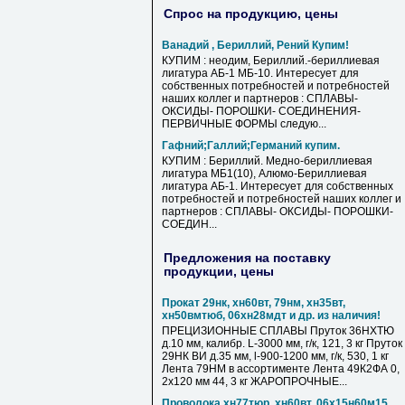
Спрос на продукцию, цены
Ванадий , Бериллий, Рений Купим!
КУПИМ : неодим, Бериллий.-бериллиевая
лигатура АБ-1 МБ-10. Интересует для
собственных потребностей и потребностей
наших коллег и партнеров : СПЛАВЫ-
ОКСИДЫ- ПОРОШКИ- СОЕДИНЕНИЯ-
ПЕРВИЧНЫЕ ФОРМЫ следую...
Гафний;Галлий;Германий купим.
КУПИМ : Бериллий. Медно-бериллиевая
лигатура МБ1(10), Алюмо-Бериллиевая
лигатура АБ-1. Интересует для собственных
потребностей и потребностей наших коллег и
партнеров : СПЛАВЫ- ОКСИДЫ- ПОРОШКИ-
СОЕДИН...
Предложения на поставку
продукции, цены
Прокат 29нк, хн60вт, 79нм, хн35вт,
хн50вмтюб, 06хн28мдт и др. из наличия!
ПРЕЦИЗИОННЫЕ СПЛАВЫ Пруток 36НХТЮ
д.10 мм, калибр. L-3000 мм, г/к, 121, 3 кг Пруток
29НК ВИ д.35 мм, l-900-1200 мм, г/к, 530, 1 кг
Лента 79НМ в ассортименте Лента 49К2ФА 0,
2х120 мм 44, 3 кг ЖАРОПРОЧНЫЕ...
Проволока хн77тюр, хн60вт, 06х15н60м15,