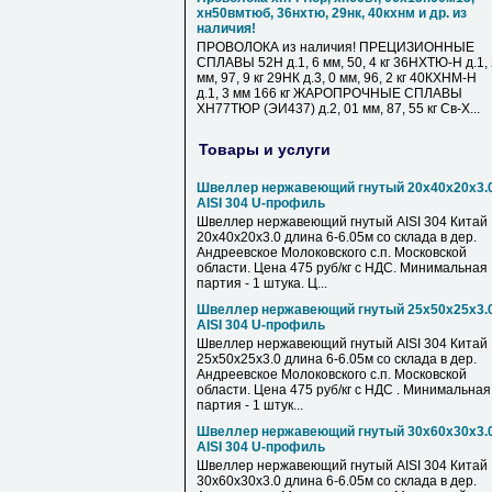
хн50вмтюб, 36нхтю, 29нк, 40кхнм и др. из
наличия!
ПРОВОЛОКА из наличия! ПРЕЦИЗИОННЫЕ
СПЛАВЫ 52Н д.1, 6 мм, 50, 4 кг 36НХТЮ-Н д.1,
мм, 97, 9 кг 29НК д.3, 0 мм, 96, 2 кг 40КХНМ-Н
д.1, 3 мм 166 кг ЖАРОПРОЧНЫЕ СПЛАВЫ
ХН77ТЮР (ЭИ437) д.2, 01 мм, 87, 55 кг Св-Х...
Товары и услуги
Швеллер нержавеющий гнутый 20х40х20х3.
AISI 304 U-профиль
Швеллер нержавеющий гнутый AISI 304 Китай
20х40х20х3.0 длина 6-6.05м со склада в дер.
Андреевское Молоковского с.п. Московской
области. Цена 475 руб/кг с НДС. Минимальная
партия - 1 штука. Ц...
Швеллер нержавеющий гнутый 25х50х25х3.
AISI 304 U-профиль
Швеллер нержавеющий гнутый AISI 304 Китай
25х50х25х3.0 длина 6-6.05м со склада в дер.
Андреевское Молоковского с.п. Московской
области. Цена 475 руб/кг с НДС . Минимальная
партия - 1 штук...
Швеллер нержавеющий гнутый 30х60х30х3.
AISI 304 U-профиль
Швеллер нержавеющий гнутый AISI 304 Китай
30х60х30х3.0 длина 6-6.05м со склада в дер.