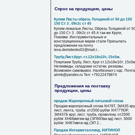
Спрос на продукцию, цены
Купим Листы обрезь Толщиной от 50 до 150
150 Ст 3 . 09г2с ст 45
Купим лежалые Листы, Обрезь Толщиной от 5
до 150 Ст 3 . 09г2с ст 45 А так-же Круги,
Поковки. Инструментальные и
конструкционные марки стали Присылать
предложения на почту
leva.demidenko02@mail.r...
Трубу,Лист,Круг. ст.12х18н10т, 15х5м.
Покупаем Трубу, Лист, Круг ст.12х18н10т. 15х5м
Неликвиды, складские остатки, резервы.
Возможен самовывоз. Нал/безнал с ндс. Почта
alrmk@yandex.ru Тел: +79122478874
Предложения на поставку
продукции, цены
продам Жаропрочный литьевой сплав
Продам жаропрочный сплав ХН78Т, ЭИ435 круг
лист, лента, труба. от2500 руб\кг ХН77ТЮР,
ЭИ437Б круг, лист, труба, проволоку. от2500
руб/кг ХН68вмтюк-вд (ЭП693ва-вд) лист. 3000
руб/кг. ХН67мвтю-вд (ЭП 2...
Продам Интерметаллинд, НИТИНОЛ