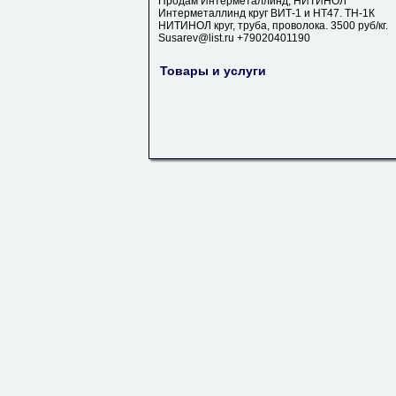
Продам Интерметаллинд, НИТИНОЛ
Интерметаллинд круг ВИТ-1 и НТ47. ТН-1К
НИТИНОЛ круг, труба, проволока. 3500 руб/кг.
Susarev@list.ru +79020401190
Товары и услуги