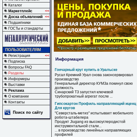
Каталог
Маркетплейс
<<
Доска объявлений
<<
Подшипники
ГОСТы и стандарты
ПОЛЬЗОВАТЕЛЯМ
Регистрация
<<
Информация
Подписка
Вопросы FAQ
Гончарный круг купить в Уральске
Разделы
Русал Кремний Урал снова законсервировал
Информеры
производство
Генеральный директор КУМЗа покинул свою
Выставки
должность
Реклама
Синарский ТЗ запустил ключевой
О компании
трубопрокатный агрегат после ...
Контакты
Гипсокартон Профиль направляющий иценц
Для кругов
Поиск по сайту
"Северсталь-метиз" испытывает мобильного
робота-штабелера
Продукт Jiugang из высокоуглеродистой
инструментальной стали...
... в производство линейных
направляющих
профилей