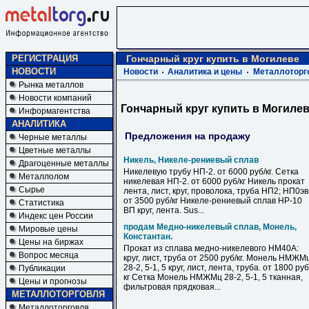
РЕГИСТРАЦИЯ
Гончарный круг купить в Могилеве
НОВОСТИ
Новости
Аналитика и цены
Металлоторг
Рынка металлов
Новости компаний
Гончарный круг купить в Могиле
Информагентства
АНАЛИТИКА
Предложения на продажу
Черные металлы
Цветные металлы
Никель, Никеле-рениевый сплав
Драгоценные металлы
Никелевую трубу НП-2. от 6000 руб/кг. Сетка
Металлолом
никелевая НП-2. от 6000 руб/кг Никель прокат
Сырье
лента, лист, круг, проволока, труба НП2; НП0э
от 3500 руб/кг Никеле-рениевый сплав НР-10
Статистика
ВП круг, лента. Sus...
Индекс цен России
продам Медно-никелевый сплав, Монель,
Мировые цены
Константан.
Цены на биржах
Прокат из сплава медно-никелевого НМ40А:
Вопрос месяца
круг, лист, труба от 2500 руб/кг. Монель НМЖМ
28-2, 5-1, 5 круг, лист, лента, труба. от 1800 руб
Публикации
кг Сетка Монель НМЖМц 28-2, 5-1, 5 тканная,
Цены и прогнозы
фильтровая прядковая...
МЕТАЛЛОТОРГОВЛЯ
Металлоторговля