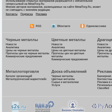
Использование открытых материалов разрешается с обязательной
гиперссылкой на MetalTorg.Ru
Мнение авторов материалов, размещаемых на сайте MetalTorg.Ru, может
не совпадать с мнением редакции.
Контакты
Подписка
Реклама
RSS
ВКонтакте
Одноклассники
Черные металлы
Цветные металлы
Драгоц
Новости
Новости
Новости
Аналитика
Аналитика
Аналитика
Цены на черные металлы
Цены на цветные металлы
Цены на д
Прогнозы цен на черные металлы
Прогнозы цен на цветные
Прогнозы ц
Коммерческие предложения
металлы
металлы
Коммерческие предложения
Металлоторговля
Доска объявлений
Реклам
Каталог организаций
Черные металлы
Баннерная
Металлургический маркетплейс
Цветные металлы
Контекстны
Сырье и металлолом
Реклама в 
Услуги
Региональн
Classified