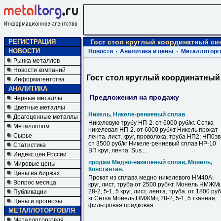
РЕГИСТРАЦИЯ
Гост стол круглый координатный с
НОВОСТИ
Новости
Аналитика и цены
Металлоторг
Рынка металлов
Новости компаний
Гост стол круглый координатны
Информагентства
АНАЛИТИКА
Предложения на продажу
Черные металлы
Цветные металлы
Никель, Никеле-рениевый сплав
Драгоценные металлы
Никелевую трубу НП-2. от 6000 руб/кг. Сетка
Металлолом
никелевая НП-2. от 6000 руб/кг Никель прокат
Сырье
лента, лист, круг, проволока, труба НП2; НП0э
от 3500 руб/кг Никеле-рениевый сплав НР-10
Статистика
ВП круг, лента. Sus...
Индекс цен России
продам Медно-никелевый сплав, Монель,
Мировые цены
Константан.
Цены на биржах
Прокат из сплава медно-никелевого НМ40А:
Вопрос месяца
круг, лист, труба от 2500 руб/кг. Монель НМЖМ
28-2, 5-1, 5 круг, лист, лента, труба. от 1800 руб
Публикации
кг Сетка Монель НМЖМц 28-2, 5-1, 5 тканная,
Цены и прогнозы
фильтровая прядковая...
МЕТАЛЛОТОРГОВЛЯ
Металлоторговля