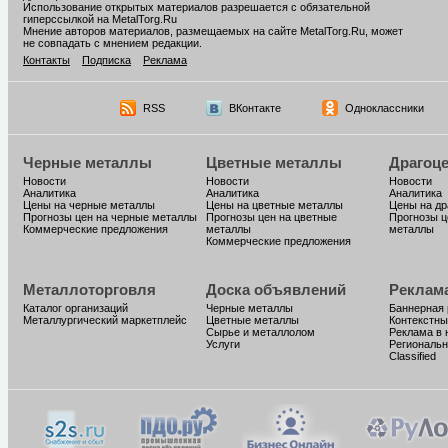
Использование открытых материалов разрешается с обязательной
гиперссылкой на MetalTorg.Ru
Мнение авторов материалов, размещаемых на сайте MetalTorg.Ru, может
не совпадать с мнением редакции.
Контакты
Подписка
Реклама
RSS
ВКонтакте
Одноклассники
Черные металлы
Цветные металлы
Драгоц
Новости
Новости
Новости
Аналитика
Аналитика
Аналитика
Цены на черные металлы
Цены на цветные металлы
Цены на д
Прогнозы цен на черные металлы
Прогнозы цен на цветные
Прогнозы ц
Коммерческие предложения
металлы
металлы
Коммерческие предложения
Металлоторговля
Доска объявлений
Реклам
Каталог организаций
Черные металлы
Баннерная
Металлургический маркетплейс
Цветные металлы
Контекстны
Сырье и металлолом
Реклама в 
Услуги
Региональн
Classified