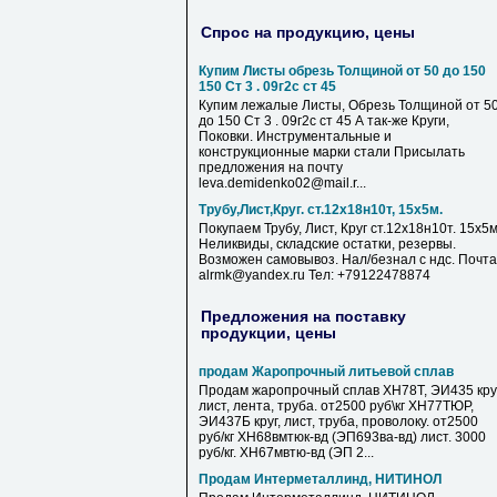
Спрос на продукцию, цены
Купим Листы обрезь Толщиной от 50 до 150
150 Ст 3 . 09г2с ст 45
Купим лежалые Листы, Обрезь Толщиной от 5
до 150 Ст 3 . 09г2с ст 45 А так-же Круги,
Поковки. Инструментальные и
конструкционные марки стали Присылать
предложения на почту
leva.demidenko02@mail.r...
Трубу,Лист,Круг. ст.12х18н10т, 15х5м.
Покупаем Трубу, Лист, Круг ст.12х18н10т. 15х5м
Неликвиды, складские остатки, резервы.
Возможен самовывоз. Нал/безнал с ндс. Почта
alrmk@yandex.ru Тел: +79122478874
Предложения на поставку
продукции, цены
продам Жаропрочный литьевой сплав
Продам жаропрочный сплав ХН78Т, ЭИ435 круг
лист, лента, труба. от2500 руб\кг ХН77ТЮР,
ЭИ437Б круг, лист, труба, проволоку. от2500
руб/кг ХН68вмтюк-вд (ЭП693ва-вд) лист. 3000
руб/кг. ХН67мвтю-вд (ЭП 2...
Продам Интерметаллинд, НИТИНОЛ