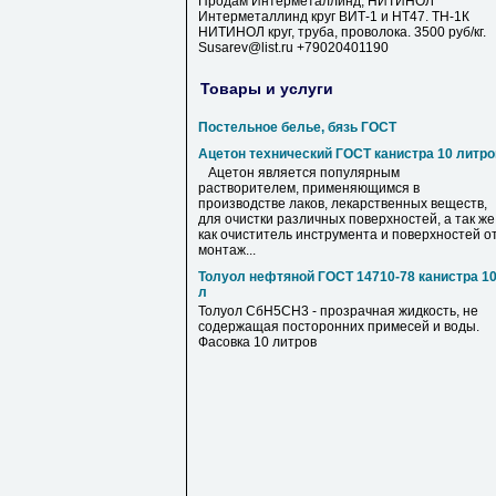
Продам Интерметаллинд, НИТИНОЛ
Интерметаллинд круг ВИТ-1 и НТ47. ТН-1К
НИТИНОЛ круг, труба, проволока. 3500 руб/кг.
Susarev@list.ru +79020401190
Товары и услуги
Постельное белье, бязь ГОСТ
Ацетон технический ГОСТ канистра 10 литро
Ацетон является популярным
растворителем, применяющимся в
производстве лаков, лекарственных веществ,
для очистки различных поверхностей, а так же
как очиститель инструмента и поверхностей о
монтаж...
Толуол нефтяной ГОСТ 14710-78 канистра 1
л
Толуол СбН5СН3 - прозрачная жидкость, не
содержащая посторонних примесей и воды.
Фасовка 10 литров