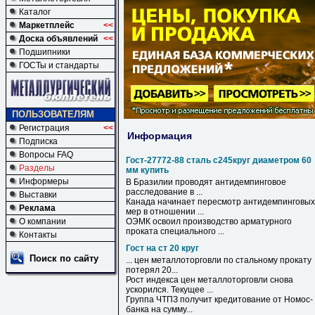
Каталог
Маркетплейс
<<
Доска объявлений
<<
Подшипники
ГОСТы и стандарты
ПОЛЬЗОВАТЕЛЯМ
Регистрация
<<
Информация
Подписка
Вопросы FAQ
Гост-27772-88 сталь с245круг диаметром 60
Разделы
мм купить
Информеры
В Бразилии проводят антидемпинговое
расследование в ...
Выставки
Канада начинает пересмотр антидемпинговых
Реклама
мер в отношении ...
О компании
ОЭМК освоил производство арматурного
проката специального ...
Контакты
Гост на ст 20 круг
Поиск по сайту
... цен металлоторговли по стальному прокату
потерял
20
...
Рост индекса цен металлоторговли снова
ускорился. Текущее ...
Группа ЧТПЗ получит кредитование от Номос-
банка
на
сумму...