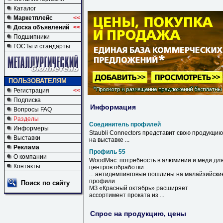
Каталог
Маркетплейс
<<
Доска объявлений
<<
Подшипники
ГОСТы и стандарты
ПОЛЬЗОВАТЕЛЯМ
Регистрация
<<
Подписка
Информация
Вопросы FAQ
Разделы
Соединитель профилей
Информеры
Staubli Connectors представит свою продукцию
Выставки
на выставке ...
Реклама
Профиль 55
О компании
WoodMac: потребность в алюминии и меди дл
Контакты
центров обработки...
... антидемпинговые пошлины на малайзийски
профили
Поиск по сайту
МЗ «Красный октябрь» расширяет
ассортимент проката из ...
Спрос на продукцию, цены