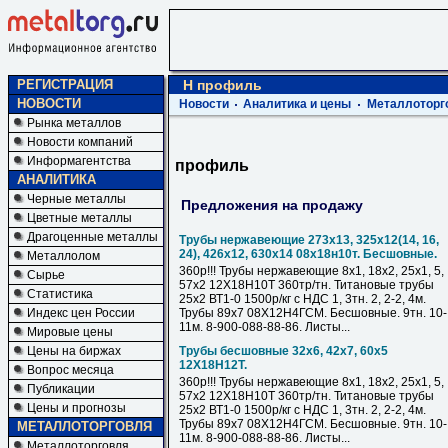
РЕГИСТРАЦИЯ
H профиль
НОВОСТИ
Новости
Аналитика и цены
Металлоторг
Рынка металлов
Новости компаний
Информагентства
профиль
АНАЛИТИКА
Черные металлы
Предложения на продажу
Цветные металлы
Драгоценные металлы
Трубы нержавеющие 273х13, 325х12(14, 16,
24), 426х12, 630х14 08х18н10т. Бесшовные.
Металлолом
360р!!! Трубы нержавеющие 8х1, 18х2, 25х1, 5,
Сырье
57х2 12Х18Н10Т 360тр/тн. Титановые трубы
Статистика
25х2 ВТ1-0 1500р/кг с НДС 1, 3тн. 2, 2-2, 4м.
Индекс цен России
Трубы 89х7 08Х12Н4ГСМ. Бесшовные. 9тн. 10-
11м. 8-900-088-88-86. Листы...
Мировые цены
Цены на биржах
Трубы бесшовные 32х6, 42х7, 60х5
12Х18Н12Т.
Вопрос месяца
360р!!! Трубы нержавеющие 8х1, 18х2, 25х1, 5,
Публикации
57х2 12Х18Н10Т 360тр/тн. Титановые трубы
Цены и прогнозы
25х2 ВТ1-0 1500р/кг с НДС 1, 3тн. 2, 2-2, 4м.
Трубы 89х7 08Х12Н4ГСМ. Бесшовные. 9тн. 10-
МЕТАЛЛОТОРГОВЛЯ
11м. 8-900-088-88-86. Листы...
Металлоторговля