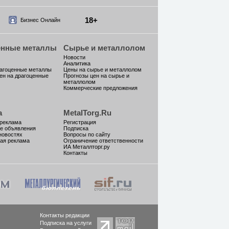
18+
Бизнес Онлайн
енные металлы
Сырье и металлолом
Новости
Аналитика
рагоценные металлы
Цены на сырье и металлолом
ен на драгоценные
Прогнозы цен на сырье и
металлолом
Коммерческие предложения
а
MetalTorg.Ru
 реклама
Регистрация
е объявления
Подписка
новостях
Вопросы по сайту
ая реклама
Ограничение ответственности
ИА Металлторг.ру
Контакты
Контакты редакции
Подписка на услуги