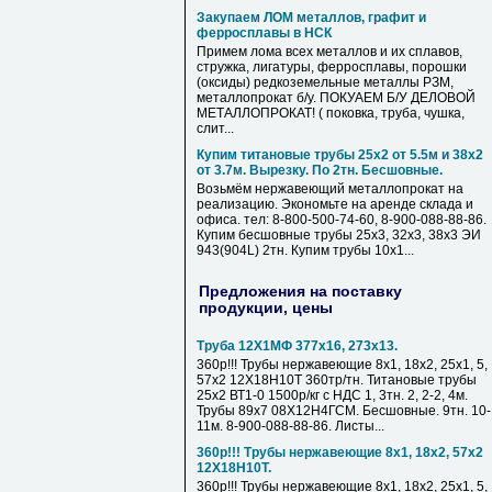
Закупаем ЛОМ металлов, графит и
ферросплавы в НСК
Примем лома всех металлов и их сплавов,
стружка, лигатуры, ферросплавы, порошки
(оксиды) редкоземельные металлы РЗМ,
металлопрокат б/у. ПОКУАЕМ Б/У ДЕЛОВОЙ
МЕТАЛЛОПРОКАТ! ( поковка, труба, чушка,
слит...
Купим титановые трубы 25х2 от 5.5м и 38х2
от 3.7м. Вырезку. По 2тн. Бесшовные.
Возьмём нержавеющий металлопрокат на
реализацию. Экономьте на аренде склада и
офиса. тел: 8-800-500-74-60, 8-900-088-88-86.
Купим бесшовные трубы 25х3, 32х3, 38х3 ЭИ
943(904L) 2тн. Купим трубы 10х1...
Предложения на поставку
продукции, цены
Труба 12Х1МФ 377х16, 273х13.
360р!!! Трубы нержавеющие 8х1, 18х2, 25х1, 5,
57х2 12Х18Н10Т 360тр/тн. Титановые трубы
25х2 ВТ1-0 1500р/кг с НДС 1, 3тн. 2, 2-2, 4м.
Трубы 89х7 08Х12Н4ГСМ. Бесшовные. 9тн. 10-
11м. 8-900-088-88-86. Листы...
360р!!! Трубы нержавеющие 8х1, 18х2, 57х2
12Х18Н10Т.
360р!!! Трубы нержавеющие 8х1, 18х2, 25х1, 5,