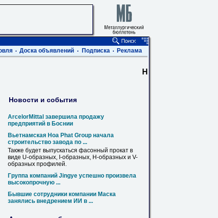
овля
Доска объявлений
Подписка
Реклама
H
Новости и события
ArcelorMittal завершила продажу
предприятий в Боснии
Вьетнамская Hoa Phat Group начала
строительство завода по ...
Также будет выпускаться фасонный прокат в
виде U-образных, I-образных,
H
-образных и V-
образных
профилей
.
Группа компаний Jingye успешно произвела
высокопрочную ...
Бывшие сотрудники компании Маска
занялись внедрением ИИ в ...