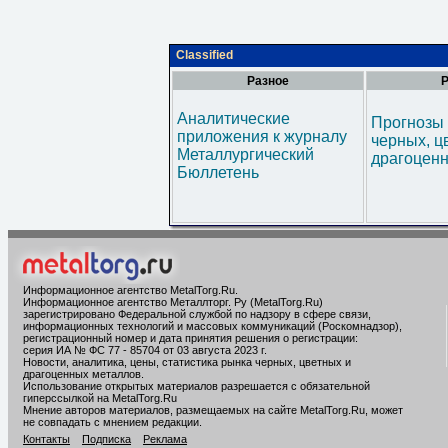
Classified
Разное
Р
Аналитические
Прогнозы 
приложения к журналу
черных, ц
Металлургический
драгоценн
Бюллетень
Информационное агентство MetalTorg.Ru
.
Информационное агентство Металлторг. Ру (MetalTorg.Ru)
зарегистрировано Федеральной службой по надзору в сфере связи,
информационных технологий и массовых коммуникаций (Роскомнадзор),
регистрационный номер и дата принятия решения о регистрации:
серия ИА № ФС 77 - 85704 от 03 августа 2023 г.
Новости, аналитика, цены, статистика рынка черных, цветных и
драгоценных металлов.
Использование открытых материалов разрешается с обязательной
гиперссылкой на MetalTorg.Ru
Мнение авторов материалов, размещаемых на сайте MetalTorg.Ru, может
не совпадать с мнением редакции.
Контакты
Подписка
Реклама