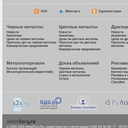
RSS
ВКонтакте
Одноклассники
Черные металлы
Цветные металлы
Драгоц
Новости
Новости
Новости
Аналитика
Аналитика
Аналитика
Цены на черные металлы
Цены на цветные металлы
Цены на д
Прогнозы цен на черные металлы
Прогнозы цен на цветные
Прогнозы ц
Коммерческие предложения
металлы
металлы
Коммерческие предложения
Металлоторговля
Доска объявлений
Реклам
Каталог организаций
Черные металлы
Баннерная
Металлургический маркетплейс
Цветные металлы
Контекстны
Сырье и металлолом
Реклама в 
Услуги
Региональн
Classified
© 2000-2026 MetalTorg.Ru,
cвидетельство о регистрации СМИ ИА № ФС 77 - 85704