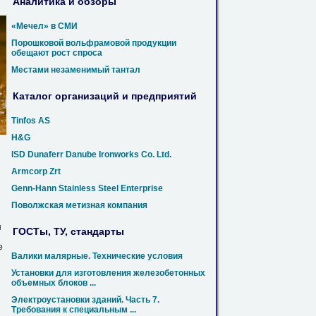
Аналитика и обзоры
«Мечел» в СМИ
Порошковой вольфрамовой продукции
обещают рост спроса
Местами незаменимый тантал
Каталог организаций и предприятий
Tinfos AS
H
&G
ISD Dunaferr Danube Ironworks Co. Ltd.
Armcorp Zrt
Genn-Hann Stainless Steel Enterprise
Поволжская метизная компания
я
ГОСТы, ТУ, стандарты
е
Валики малярные. Технические условия
Установки для изготовления железобетонных
объемных блоков ...
Электроустановки зданий. Часть 7.
Требования к специальным ...