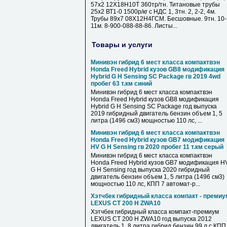
57х2 12Х18Н10Т 360тр/тн. Титановые трубы
25х2 ВТ1-0 1500р/кг с НДС 1, 3тн. 2, 2-2, 4м.
Трубы 89х7 08Х12Н4ГСМ. Бесшовные. 9тн. 10-
11м. 8-900-088-88-86. Листы...
Товары и услуги
Минивэн гибрид 6 мест класса компактвэн
Honda Freed Hybrid кузов GB8 модификация
Hybrid G H Sensing SC Package гв 2019 4wd
пробег 63 т.км синий
Минивэн гибрид 6 мест класса компактвэн
Honda Freed Hybrid кузов GB8 модификация
Hybrid G H Sensing SC Package год выпуска
2019 гибридный двигатель бензин объем 1, 5
литра (1496 см3) мощностью 110 лс, ...
Минивэн гибрид 6 мест класса компактвэн
Honda Freed Hybrid кузов GB7 модификация
HV G H Sensing гв 2020 пробег 11 т.км серый
Минивэн гибрид 6 мест класса компактвэн
Honda Freed Hybrid кузов GB7 модификация H
G H Sensing год выпуска 2020 гибридный
двигатель бензин объем 1, 5 литра (1496 см3)
мощностью 110 лс, КПП 7 автомат-р...
Хэтчбек гибридный класса компакт - премиу
LEXUS CT 200 H ZWA10
Хэтчбек гибридный класса компакт-премиум
LEXUS CT 200 H ZWA10 год выпуска 2012
двигатель 1, 8 литра гибрид бензин 99 л.с КПП