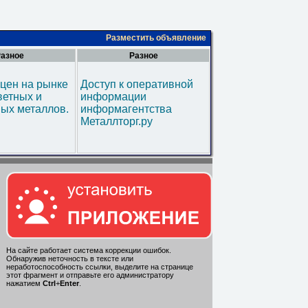
Разместить объявление
азное
Разное
цен на рынке
Доступ к оперативной
ветных и
информации
ых металлов.
информагентства
Металлторг.ру
На сайте работает система коррекции ошибок.
Обнаружив неточность в тексте или
неработоспособность ссылки, выделите на странице
этот фрагмент и отправьте его администратору
нажатием
Ctrl
+
Enter
.