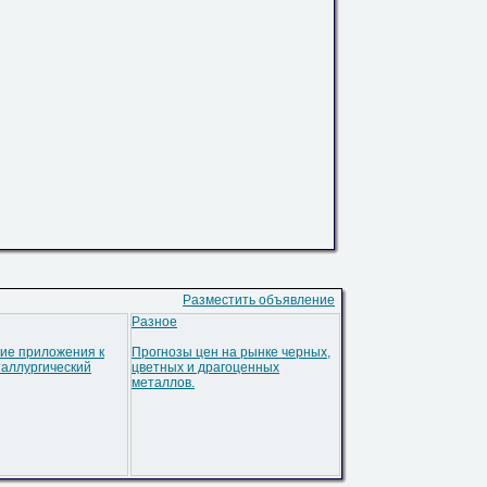
Разместить объявление
Разное
ие приложения к
Прогнозы цен на рынке черных,
аллургический
цветных и драгоценных
металлов.