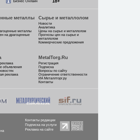
18+
Бизнес Онлайн
енные металлы
Сырье и металлолом
Новости
Аналитика
рагоценные металлы
Цены на сырье и металлолом
ен на драгоценные
Прогнозы цен на сырье и
металлолом
Коммерческие предложения
а
MetalTorg.Ru
 реклама
Регистрация
е объявления
Подписка
новостях
Вопросы по сайту
ая реклама
Ограничение ответственности
ИА Металлторг.ру
Контакты
Контакты редакции
Подписка на услуги
Реклама на сайте
 на