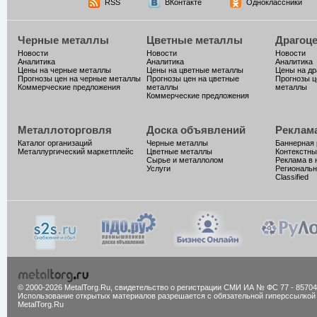
RSS
ВКонтакте
Одноклассники
Черные металлы
Цветные металлы
Драгоц
Новости
Новости
Новости
Аналитика
Аналитика
Аналитика
Цены на черные металлы
Цены на цветные металлы
Цены на д
Прогнозы цен на черные металлы
Прогнозы цен на цветные
Прогнозы ц
Коммерческие предложения
металлы
металлы
Коммерческие предложения
Металлоторговля
Доска объявлений
Реклам
Каталог организаций
Черные металлы
Баннерная
Металлургический маркетплейс
Цветные металлы
Контекстны
Сырье и металлолом
Реклама в 
Услуги
Региональн
Classified
© 2000-2026 MetalTorg.Ru,
cвидетельство о регистрации СМИ ИА № ФС 77 - 85704
Использование открытых материалов разрешается с обязательной гиперссылкой
MetalTorg.Ru