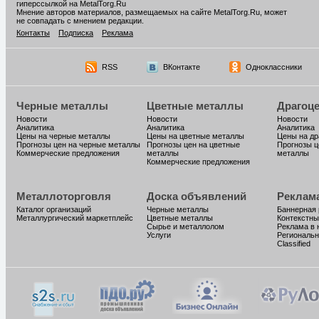
гиперссылкой на MetalTorg.Ru
Мнение авторов материалов, размещаемых на сайте MetalTorg.Ru, может
не совпадать с мнением редакции.
Контакты
Подписка
Реклама
RSS
ВКонтакте
Одноклассники
Черные металлы
Цветные металлы
Драгоц
Новости
Новости
Новости
Аналитика
Аналитика
Аналитика
Цены на черные металлы
Цены на цветные металлы
Цены на д
Прогнозы цен на черные металлы
Прогнозы цен на цветные
Прогнозы ц
Коммерческие предложения
металлы
металлы
Коммерческие предложения
Металлоторговля
Доска объявлений
Реклам
Каталог организаций
Черные металлы
Баннерная
Металлургический маркетплейс
Цветные металлы
Контекстны
Сырье и металлолом
Реклама в 
Услуги
Региональн
Classified