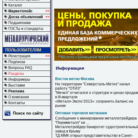
Каталог
Маркетплейс
<<
Доска объявлений
<<
Подшипники
ГОСТы и стандарты
ПОЛЬЗОВАТЕЛЯМ
Регистрация
<<
Подписка
Информация
Вопросы FAQ
Разделы
Восток метиз Москва
Информеры
На территории "Северсталь-
Метиз
" начал
Выставки
работу "ОТИЗ"
Реклама
"Мечел" отчитался о структуре и ценах продаж
О компании
в III квартале
«Металл-Экспо’2013»: сохранить баланс на
Контакты
рынке
Поиск по сайту
Оптовая торговля метизами
Сообщения о минировании металлотрейдера
"Пермметалл" не ...
Металлотрейдер банкротит судостроительны
завод в Крыму
ТД ММК открыл представительство в Санкт-