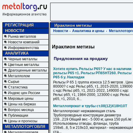
РЕГИСТРАЦИЯ
Ираклион метизы
НОВОСТИ
Новости
Аналитика и цены
Металлоторг
Рынка металлов
Новости компаний
Ираклион метизы
Информагентства
АНАЛИТИКА
Предложения на продажу
Черные металлы
Цветные металлы
Хотите купить Рельсы Р65? У нас в наличии
Драгоценные металлы
рельсы Р65 т1. Рельсы РП65НТ260. Рельсы
Металлолом
Р65 б у. Накладки
Сырье
Рельсы Р 65 1 группа износа 12.5 метров . Цен
80000? с ндс Рельс р65, т1, 2015-2020, 139000
Статистика
с ндс Рельс р65, т1, 2021-2022, 149000 с ндс
Индекс цен России
Рельс р65, т1, 1984-2000, 123000 с ндс Рельс
Мировые цены
р65, т1, 2010, б...
Цены на биржах
Металлопрокат и трубы ст.08(12)Х18Н10Т
Вопрос месяца
Металлопрокат нержавеющая сталь
Трубопроводные конструкции диаметра
Публикации
159...219 Общий вес - 5 000 кг, цена 150 руб./кг
Цены и прогнозы
Использованы отводы, фланцы, труба
МЕТАЛЛОТОРГОВЛЯ
159х6...6, 5 и 219х10, материал - нержавеюща
ста...
Металлоторговля