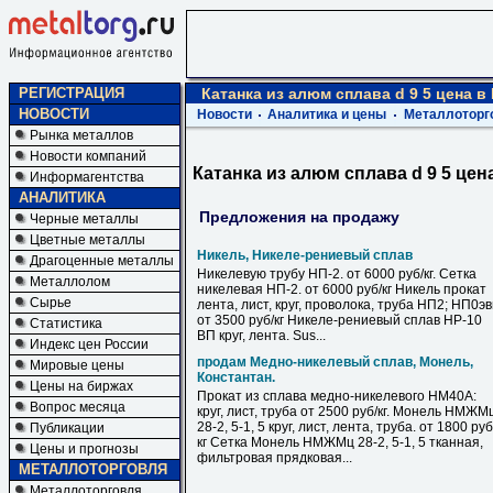
РЕГИСТРАЦИЯ
Катанка из алюм сплава d 9 5 цена 
НОВОСТИ
Новости
Аналитика и цены
Металлоторг
Рынка металлов
Новости компаний
Катанка из алюм сплава d 9 5 це
Информагентства
АНАЛИТИКА
Предложения на продажу
Черные металлы
Цветные металлы
Никель, Никеле-рениевый сплав
Драгоценные металлы
Никелевую трубу НП-2. от 6000 руб/кг. Сетка
Металлолом
никелевая НП-2. от 6000 руб/кг Никель прокат
Сырье
лента, лист, круг, проволока, труба НП2; НП0э
от 3500 руб/кг Никеле-рениевый сплав НР-10
Статистика
ВП круг, лента. Sus...
Индекс цен России
продам Медно-никелевый сплав, Монель,
Мировые цены
Константан.
Цены на биржах
Прокат из сплава медно-никелевого НМ40А:
Вопрос месяца
круг, лист, труба от 2500 руб/кг. Монель НМЖМ
28-2, 5-1, 5 круг, лист, лента, труба. от 1800 руб
Публикации
кг Сетка Монель НМЖМц 28-2, 5-1, 5 тканная,
Цены и прогнозы
фильтровая прядковая...
МЕТАЛЛОТОРГОВЛЯ
Металлоторговля