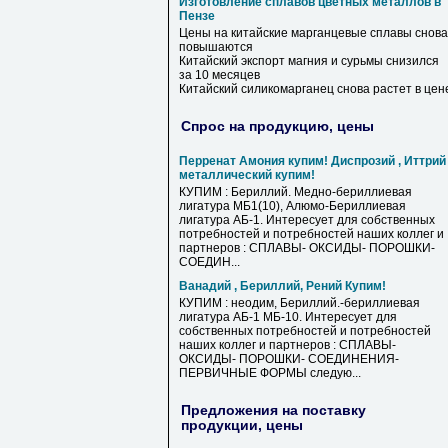
Изготовление сплавов цветных металлов в
Пензе
Цены на китайские марганцевые
сплавы
снова
повышаются
Китайский экспорт магния и сурьмы снизился
за 10 месяцев
Китайский силикомарганец снова растет
в
цен
Спрос на продукцию, цены
Перренат Амония купим! Диспрозий , Иттрий
металлический купим!
КУПИМ : Бериллий. Медно-бериллиевая
лигатура МБ1(10), Алюмо-Бериллиевая
лигатура АБ-1. Интересует для собственных
потребностей и потребностей наших коллег и
партнеров : СПЛАВЫ- ОКСИДЫ- ПОРОШКИ-
СОЕДИН...
Ванадий , Бериллий, Рений Купим!
КУПИМ : неодим, Бериллий.-бериллиевая
лигатура АБ-1 МБ-10. Интересует для
собственных потребностей и потребностей
наших коллег и партнеров : СПЛАВЫ-
ОКСИДЫ- ПОРОШКИ- СОЕДИНЕНИЯ-
ПЕРВИЧНЫЕ ФОРМЫ следую...
Предложения на поставку
продукции, цены