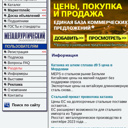
Каталог
Маркетплейс
<<
Доска объявлений
<<
Подшипники
ГОСТы и стандарты
ПОЛЬЗОВАТЕЛЯМ
Регистрация
<<
Информация
Подписка
Вопросы FAQ
Катанка из алюм сплава d9 5 цена в
Разделы
Мордовии
Информеры
MEPS о стальном рынке Бельгии
Китайские
цены
на магний падают без
Выставки
поддержки спроса
Реклама
Экспортные
цены
на китайскую длинномерну
О компании
сталь снова...
Контакты
Стальной прокат проволока катанка
Цены ЕС на долгосрочные
стальные
поставки
Поиск по сайту
остаются...
ЕС расширяет возможности для
стального
импорта из Турции
Росстат: металлургическое производство в
сентябре 2023 года ...