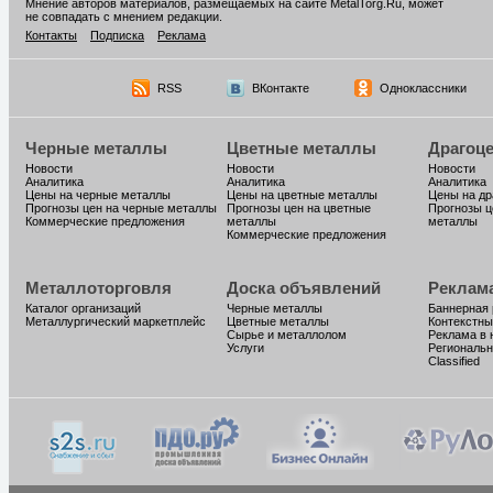
Мнение авторов материалов, размещаемых на сайте MetalTorg.Ru, может
не совпадать с мнением редакции.
Контакты
Подписка
Реклама
RSS
ВКонтакте
Одноклассники
Черные металлы
Цветные металлы
Драгоц
Новости
Новости
Новости
Аналитика
Аналитика
Аналитика
Цены на черные металлы
Цены на цветные металлы
Цены на д
Прогнозы цен на черные металлы
Прогнозы цен на цветные
Прогнозы ц
Коммерческие предложения
металлы
металлы
Коммерческие предложения
Металлоторговля
Доска объявлений
Реклам
Каталог организаций
Черные металлы
Баннерная
Металлургический маркетплейс
Цветные металлы
Контекстны
Сырье и металлолом
Реклама в 
Услуги
Региональн
Classified