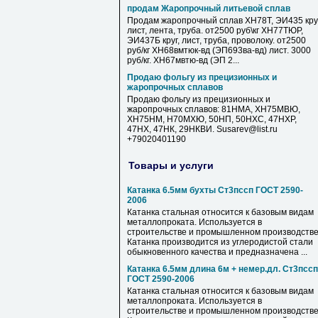
продам Жаропрочный литьевой сплав
Продам жаропрочный сплав ХН78Т, ЭИ435 круг
лист, лента, труба. от2500 руб\кг ХН77ТЮР,
ЭИ437Б круг, лист, труба, проволоку. от2500
руб/кг ХН68вмтюк-вд (ЭП693ва-вд) лист. 3000
руб/кг. ХН67мвтю-вд (ЭП 2...
Продаю фольгу из прецизионных и
жаропрочных сплавов
Продаю фольгу из прецизионных и
жаропрочных сплавов: 81НМА, ХН75МВЮ,
ХН75НМ, Н70МХЮ, 50НП, 50НХС, 47НХР,
47НХ, 47НК, 29НКВИ. Susarev@list.ru
+79020401190
Товары и услуги
Катанка 6.5мм бухты Ст3пссп ГОСТ 2590-
2006
Катанка стальная относится к базовым видам
металлопроката. Используется в
строительстве и промышленном производстве
Катанка производится из углеродистой стали
обыкновенного качества и предназначена ...
Катанка 6.5мм длина 6м + немер.дл. Ст3пссп
ГОСТ 2590-2006
Катанка стальная относится к базовым видам
металлопроката. Используется в
строительстве и промышленном производстве