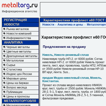
РЕГИСТРАЦИЯ
Характеристики профлист н60 ГОСТ 
НОВОСТИ
Новости
Аналитика и цены
Металлоторг
Рынка металлов
Новости компаний
Характеристики профлист н60 ГО
Информагентства
АНАЛИТИКА
Предложения на продажу
Черные металлы
Цветные металлы
Никель, Никеле-рениевый сплав
Драгоценные металлы
Никелевую трубу НП-2. от 6000 руб/кг. Сетка
Металлолом
никелевая НП-2. от 6000 руб/кг Никель прокат
Сырье
лента, лист, круг, проволока, труба НП2; НП0э
от 3500 руб/кг Никеле-рениевый сплав НР-10
Статистика
ВП круг, лента. Sus...
Индекс цен России
продам Медно-никелевый сплав, Монель,
Мировые цены
Константан.
Цены на биржах
Прокат из сплава медно-никелевого НМ40А:
Вопрос месяца
круг, лист, труба от 2500 руб/кг. Монель НМЖМ
28-2, 5-1, 5 круг, лист, лента, труба. от 1800 руб
Публикации
кг Сетка Монель НМЖМц 28-2, 5-1, 5 тканная,
Цены и прогнозы
фильтровая прядковая...
МЕТАЛЛОТОРГОВЛЯ
Металлоторговля