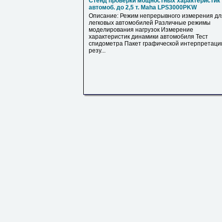
Стенд проверки мощностных характеристик
автомоб. до 2,5 т. Maha LPS3000PKW
Описание: Режим непрерывного измерения дл
легковых автомобилей Различные режимы
моделирования нагрузок Измерение
характеристик динамики автомобиля Тест
спидометра Пакет графической интерпретаци
резу...