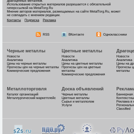
драгоценных металлов.
Использование открытых материалов разрешается с обязательной
гиперссылкой на MetalTorg.Ru
Мнение авторов материалов, размещаемых на сайте MetalTorg.Ru, может
не совпадать с мнением редакции.
Контакты
Подписка
Реклама
RSS
ВКонтакте
Одноклассники
Черные металлы
Цветные металлы
Драгоц
Новости
Новости
Новости
Аналитика
Аналитика
Аналитика
Цены на черные металлы
Цены на цветные металлы
Цены на д
Прогнозы цен на черные металлы
Прогнозы цен на цветные
Прогнозы ц
Коммерческие предложения
металлы
металлы
Коммерческие предложения
Металлоторговля
Доска объявлений
Реклам
Каталог организаций
Черные металлы
Баннерная
Металлургический маркетплейс
Цветные металлы
Контекстны
Сырье и металлолом
Реклама в 
Услуги
Региональн
Classified