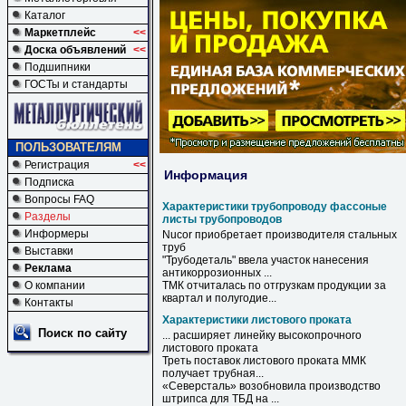
Каталог
Маркетплейс
<<
Доска объявлений
<<
Подшипники
ГОСТы и стандарты
ПОЛЬЗОВАТЕЛЯМ
Регистрация
<<
Информация
Подписка
Вопросы FAQ
Характеристики трубопроводу фассоные
Разделы
листы трубопроводов
Информеры
Nucor приобретает производителя стальных
труб
Выставки
"Трубодеталь" ввела участок нанесения
Реклама
антикоррозионных ...
О компании
ТМК отчиталась по отгрузкам продукции за
квартал и полугодие...
Контакты
Характеристики листового проката
Поиск по сайту
... расширяет линейку высокопрочного
листового
проката
Треть поставок
листового
проката
ММК
получает трубная...
«Северсталь» возобновила производство
штрипса для ТБД на ...