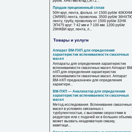
руб/кг. ХН67мвтю-вд (ЭП 2...
Продам прецизионный сплав
50Н круг, лента, фольга. от 1500 руб/кг 40КХН
(ЭИ995) лента, проволока. 3500 руб/кг 36НХТ
ленту, трубу, проволоку от 1500 руб/кг 32НК
ЭП475 круг: ? 42 мм и ? 100 мм. 1200 руб/кг
29НКВИ круг, лента, л...
Товары и услуги
Аппарат ВМ-ПХП для определения
характеристик вспениваемости смазочных
масел
Аппараты для определения характеристик
вспениваемости смазочных масел Аппарат ВМ
пХП для определения характеристик
вспениваемости смазочных масел. Аппарат
ВМ-пХП предназначен для определения
характери...
ВМ-ПХП — Анализатор для определения
характеристик вспениваемости смазочных
масел
Метод исследования. Вспенивание смазочных
масел в условиях связанных с
турбулентностью, с высокими скоростями в
редукторе или с подачей их в больших объема
может вызвать неадекватную смазку,
кавитаци...